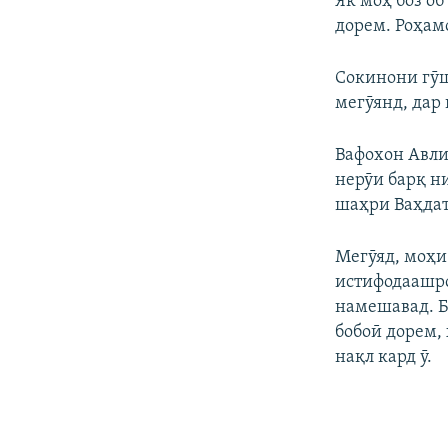
Як моҳ боз об
дорем. Роҳамо
Сокинони гӯш
мегӯянд, дар 
Вафохон Авли
нерӯи барқ н
шаҳри Ваҳдат
Мегӯяд, моҳи
истифодаашро
намешавад. Б
бобоӣ дорем,
нақл кард ӯ.