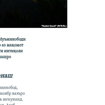
 Муъминободи
о аз мақомот
ти интиқоли
омашро
онаш
ъминобод,
 ноябр вазъро
тъ мекунанд.