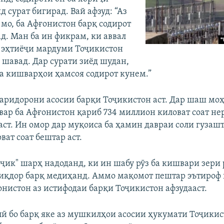
 сурат бигирад. Вай афзуд: “Аз
мо, ба Афғонистон барқ содирот
д. Ман ба ин фикрам, ки аввал
у эҳтиёҷи мардуми Тоҷикистон
 шавад. Дар сурати зиёд шудан,
ба кишварҳои ҳамсоя содирот кунем.”
 харидорони асосии барқи Тоҷикистон аст. Дар шаш мо
вар ба Афғонистон қариб 734 миллион киловат соат не
аст. Ин омор дар муқоиса ба ҳамин давраи соли гузашт
ат соат бештар аст.
оҷик" шарҳ надоданд, ки ин шабу рӯз ба кишвари зери
иқдор барқ медиҳанд. Аммо мақомот пештар эътироф 
онистон аз истифодаи барқи Тоҷикистон афзудааст.
ӣ бо барқ яке аз мушкилҳои асосии ҳукумати Тоҷикис