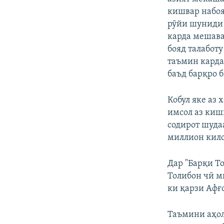
кишвар набояд
рӯйи шуниди 
карда мешава
бояд талабот
таъмин карда
баъд барқро 
Кобул яке аз
имсол аз киш
содирот шуда
миллион килов
Дар "Барқи Т
Толибон чӣ м
ки қарзи Афғ
Таъмини аҳол