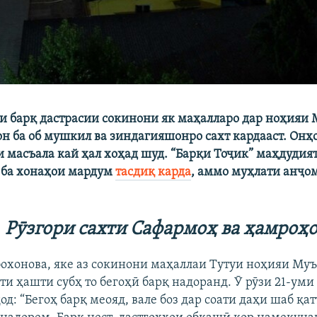
и барқ дастрасии сокинони як маҳалларо дар ноҳияи
он ба об мушкил ва зиндагияшонро сахт кардааст. Онҳ
и масъала кай ҳал хоҳад шуд. “Барқи Тоҷик” маҳдудия
 ба хонаҳои мардум
тасдиқ карда
, аммо муҳлати анҷ
Рӯзгори сахти Сафармоҳ ва ҳамроҳ
охонова, яке аз сокинони маҳаллаи Тутуи ноҳияи Му
ати ҳашти субҳ то бегоҳӣ барқ надоранд. Ӯ рӯзи 21-уми
д: “Бегоҳ барқ меояд, вале боз дар соати даҳи шаб қа