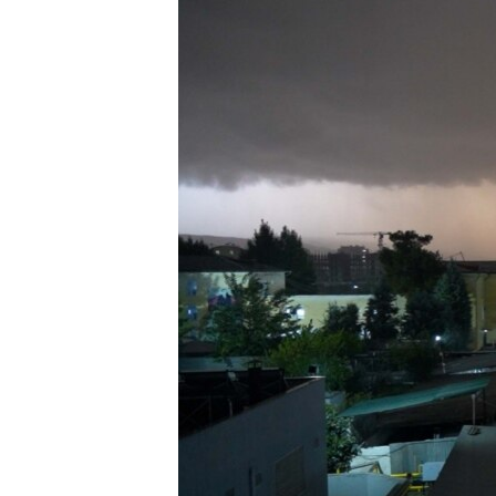
ГУЗОРИШҲОИ РАДИОӢ