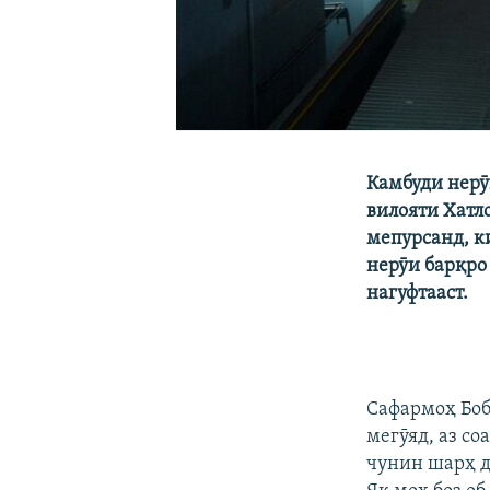
Камбуди нерӯ
вилояти Хатл
мепурсанд, к
нерӯи барқро
нагуфтааст.
Сафармоҳ Боб
мегӯяд, аз со
чунин шарҳ до