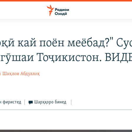
қӣ кай поён меёбад?" Су
 гӯшаи Тоҷикистон. ВИД
ӣ
Шаҳлои Абдуллоҳ
н фиристед
Шарҳҳоро бинед