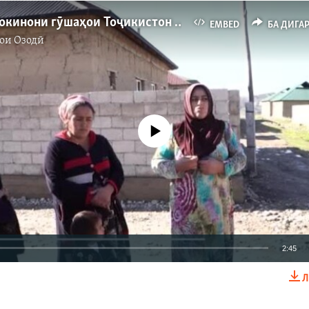
Шикояти сокинони гӯшаҳои Тоҷикистон аз бебарқӣ
EMBED
БА ДИГА
ои Озодӣ
Феълан кор намекунад
2:45
Л
EMBED
БА ДИГАРОН 