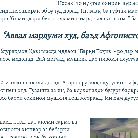
"Норак" то нуқтаи охирин пур ас
сидани захираи об вуҷуд дорад. Ин вазъ, ба гуфтаи ма
қро "ба миқдори беш аз як миллиард киловатт-соат" ба
“Аввал мардуми худ, баъд Афғонист
бдураҳмон Ҳакимзода иддаои “Барқи Тоҷик”- ро дар 
еасос медонад. Вай мегӯяд, мушкил дар низоми ноуст
10 миллион аҳолӣ дорад. Агар нерӯгоҳҳо дуруст истиф
л пеш ояд. Гузашта аз ин, ба корхонаҳои бузург барқ
мо барои сокинон мушкил пеш меоранд. Ин ҳам дуруст 
ъкид кард, дар айёми сармо ва
сокинони кишвар аз бебарқӣ
нд, содироти он ба хориҷи