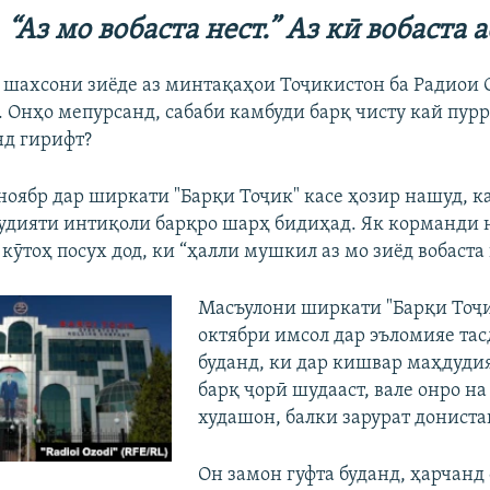
“Аз мо вобаста нест.” Аз кӣ вобаста а
 шахсони зиёде аз минтақаҳои Тоҷикистон ба Радиои 
Auto
240p
360p
480p
 Онҳо мепурсанд, сабаби камбуди барқ чисту кай пур
д гирифт?
720p
1080p
ноябр дар ширкати "Барқи Тоҷик" касе ҳозир нашуд, к
дияти интиқоли барқро шарҳ бидиҳад. Як корманди 
ӯтоҳ посух дод, ки “ҳалли мушкил аз мо зиёд вобаста 
Масъулони ширкати "Барқи Тоҷи
октябри имсол дар эъломияе тас
буданд, ки дар кишвар маҳдуди
барқ ҷорӣ шудааст, вале онро на
худашон, балки зарурат дониста
Он замон гуфта буданд, ҳарчанд