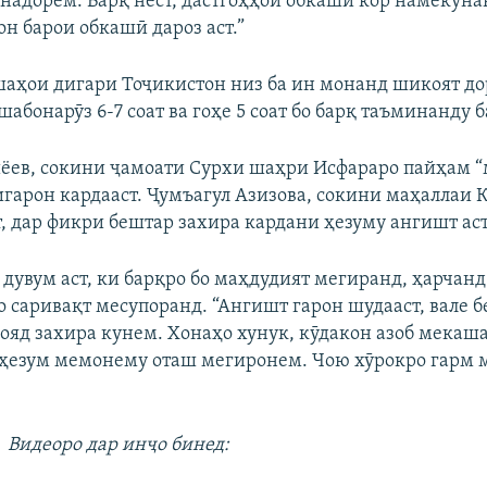
 надорем. Барқ нест, дастгоҳҳои обкашӣ кор намекуна
н барои обкашӣ дароз аст.”
аҳои дигари Тоҷикистон низ ба ин монанд шикоят до
шабонарӯз 6-7 соат ва гоҳе 5 соат бо барқ таъминанду б
ёев, сокини ҷамоати Сурхи шаҳри Исфараро пайҳам “
игарон кардааст. Ҷумъагул Азизова, сокини маҳаллаи
, дар фикри бештар захира кардани ҳезуму ангишт аст
 дувум аст, ки барқро бо маҳдудият мегиранд, ҳарчан
 саривақт месупоранд. “Ангишт гарон шудааст, вале б
ояд захира кунем. Хонаҳо хунук, кӯдакон азоб мекаш
 ҳезум мемонему оташ мегиронем. Чою хӯрокро гарм м
Видеоро дар инҷо бинед: