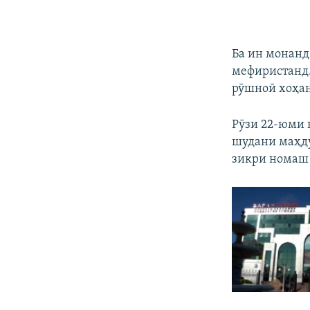
Ба ин монанд
мефиристанд.
рӯшноӣ хоҳан
Рӯзи 22-юми 
шудани маҳду
зикри номаш к