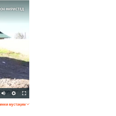
РОН ФИРИСТЕД
Auto
240p
инки мустақим
ФИРИСТЕД
360p