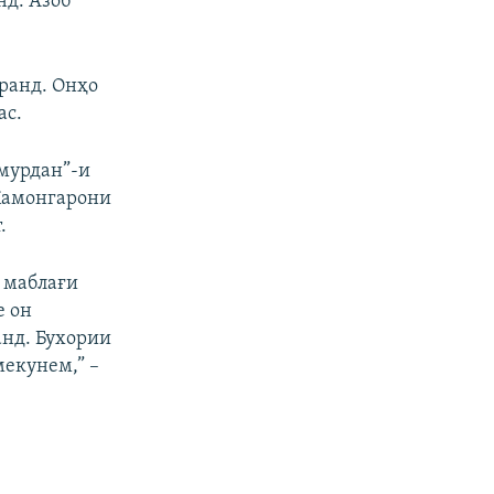
нд. Азоб
ранд. Онҳо
ас.
мурдан”-и
 Камонгарони
.
д маблағи
е он
анд. Бухории
екунем,” –