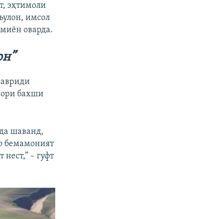
т, эҳтимоли
съулон, имсол
 миён оварда.
он”
мавриди
увори бахши
ода шаванд,
ро бемамоният
нест,” – гуфт