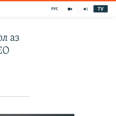
TV
РУС
ол аз
ЕО