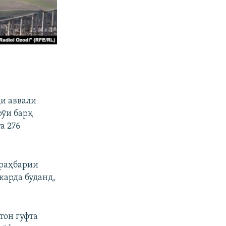
ҳи аввали
рӯи барқ
а 276
 раҳбарии
карда буданд,
тон гуфта