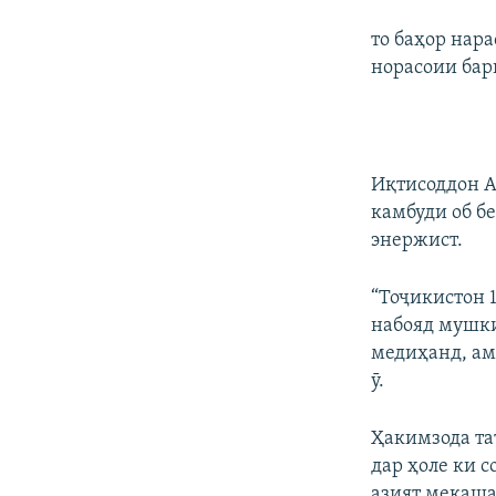
то баҳор нара
норасоии бар
Иқтисоддон А
камбуди об б
энержист.
“Тоҷикистон 
набояд мушки
медиҳанд, ам
ӯ.
Ҳакимзода та
дар ҳоле ки 
азият мекаша