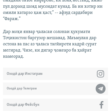
омадани баъзе нафароне, ки лоиқ нестанд, аммо
пул доранд шояд мусоидат кунад. Ба ин хотир ин
омили хатарзо ҳам ҳаст,” -- афзуд сардабири
“Фараж.”
Дар моҳи январ ҷаласаи солонаи ҳукумати
Тоҷикистон баргузор мешавад. Маъмулан дар
остона ва пас аз ҷаласа тағйироти кадрӣ сурат
мегирад. Чизе, ки дигар ҷомеаро ба ҳайрат
намеорад.
Озодӣ дар Инстаграм
Озодӣ дар Телеграм
Озодӣ дар Фейсбук