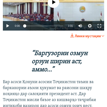
Auto
0:00
3:31
240p
Линки мустақим
360p
Auto
240p
360p
480p
480p
“Баргузории озмун
720p
о
рзуи ширин аст,
720p
1080p
1080p
аммо...”
Бар асоси Қонуни асосии Тоҷикистон таъин ва
барканории аъзои ҳукумат ва раисони шаҳру
ноҳияҳо дар салоҳияти президент аст. Дар
Тоҷикистон мисли баъзе аз кишварҳо таҷрибаи
интихоби вазирон дар асоси озмун роиҷ нест.