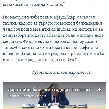
мутахассиси варзида ҳастанд.”
Ин масъули ҳизби ҳоким афзуд, “дар масъалаи
таъини кадрҳо аз тарафи созмонҳои байналхалқӣ
чанд сол пеш ҳам интиқод шудем, ки непотизм ва
хешутаборчигӣ ҳасту афзалият ба як минтақа дода
мешавад. Фикр мекунам, дар ягон давру замон
таносуби минтақаҳо, маҳорати касбӣ, сифатҳои
кордонӣ ба монанди имрӯз, роҳбари давлати мо ба
инобат мегирад, то ин андоза набуд.”
Гузориши видеоӣ дар инҷост:
Дар таъйин ба мансаб садоқат ба назар гирифта мешавад ва ё лаёқат?
Таҳияи
Радиои Озодӣ
Феълан кор намекунад