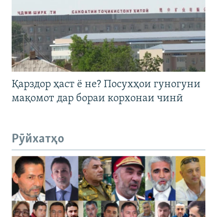
Қарздор ҳаст ё не? Посухҳои гуногуни
мақомот дар бораи корхонаи чинӣ
Рӯйхатҳо