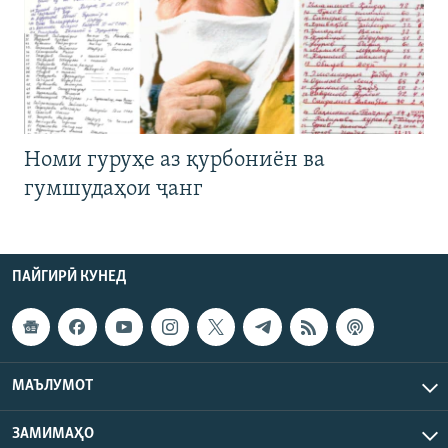
Номи гуруҳе аз қурбониён ва
гумшудаҳои ҷанг
ПАЙГИРӢ КУНЕД
МАЪЛУМОТ
ЗАМИМАҲО