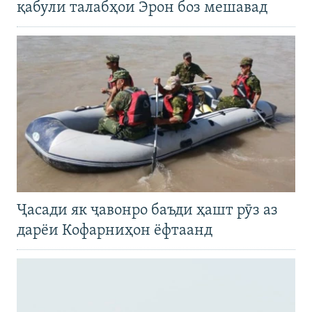
қабули талабҳои Эрон боз мешавад
Ҷасади як ҷавонро баъди ҳашт рӯз аз
дарёи Кофарниҳон ёфтаанд