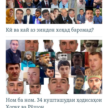
Кӣ ва кай аз зиндон хоҳад баромад?
Ном ба ном. 34 кушташудаи ҳодисаҳои
Хоруғ ва Рӯшон