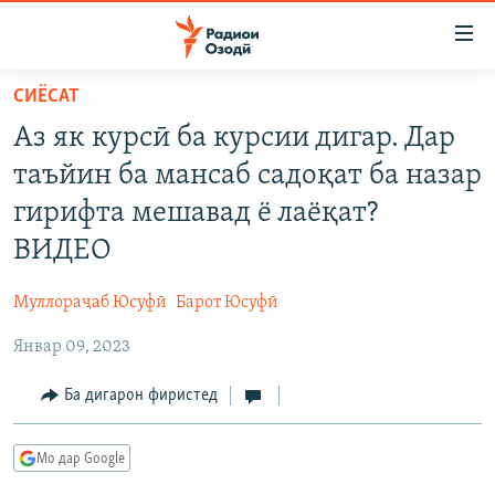
Пайвандҳои
дастрасӣ
Ҷаҳиш
СИЁСАТ
ба
ГӮШАҲО
Аз як курсӣ ба курсии дигар. Дар
мояи
ГАПИ ОЗОД
СИЁСАТ
аслӣ
таъйин ба мансаб садоқат ба назар
РӮЗГОРИ МУҲОҶИР
Ҷаҳиш
ИҚТИСОД
гирифта мешавад ё лаёқат?
ба
САЛОМ, ХОҲАР
ҶОМЕА
ВИДЕО
феҳристи
ТАҲҚИҚОТ
ҚАЗИЯИ "КРОКУС"
аслӣ
Муллораҷаб Юсуфӣ
Барот Юсуфӣ
Ҷаҳиш
ҶАНГ ДАР УКРАИНА
ОСИЁИ МАРКАЗӢ
ба
Январ 09, 2023
НАЗАРИ МАРДУМ
ФАРҲАНГ
ҷустор
ЧАНДРАСОНАӢ
Ба дигарон фиристед
МЕҲМОНИ ОЗОДӢ
БЛОГИСТОН
РӮЙХАТҲО
ВАРЗИШ
ОЗОДӢ ОНЛАЙН
ВИДЕО
Мо дар Google
КИТОБҲОИ ОЗОДӢ
НИГОРИСТОН