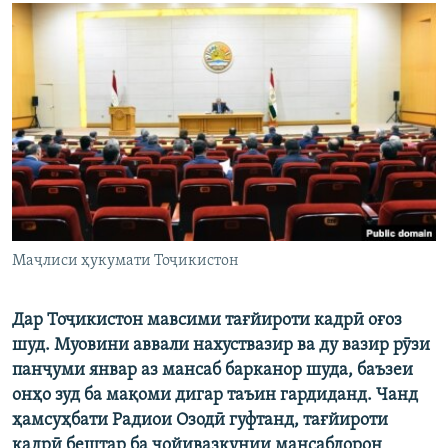
ГУЗОРИШҲОИ РАДИОӢ
Русский
ПАЙГИРӢ КУНЕД
Ҳамаи сомонаҳои RFE/RL
Маҷлиси ҳукумати Тоҷикистон
Дар Тоҷикистон мавсими тағйироти кадрӣ оғоз
шуд. Муовини аввали нахуствазир ва ду вазир рӯзи
панҷуми январ аз мансаб барканор шуда, баъзеи
онҳо зуд ба мақоми дигар таъин гардиданд. Чанд
ҳамсуҳбати Радиои Озодӣ гуфтанд, тағйироти
кадрӣ бештар ба ҷойивазкунии мансабдорон