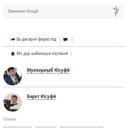
Замимаи Озодӣ
Ба дигарон фиристед
Мо дар шабакаҳои иҷтимоӣ
Муллораҷаб Юсуфӣ
Барот Юсуфӣ
Гӯшаҳо