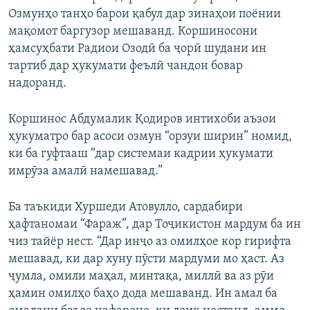
Озмунҳо танҳо барои қабул дар зинаҳои поёнии
мақомот баргузор мешаванд. Коршиносони
ҳамсуҳбати Радиои Озодӣ ба ҷорӣ шудани ин
тартиб дар ҳукумати феълӣ чандон бовар
надоранд.
Коршинос Абдумалик Қодиров интихоби аъзои
ҳукуматро бар асоси озмун “орзуи ширин” номид,
ки ба гуфтааш “дар системаи кадрии ҳукумати
имрӯза амалӣ намешавад.”
Ба таъкиди Хуршеди Атовулло, сардабири
ҳафтаномаи “Фараж”, дар Тоҷикистон мардум ба ин
чиз тайёр нест. “Дар инҷо аз омилҳое кор гирифта
мешавад, ки дар хуну пӯсти мардуми мо ҳаст. Аз
ҷумла, омили маҳал, минтақа, миллӣ ва аз рӯи
ҳамин омилҳо баҳо дода мешаванд. Ин амал ба