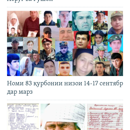
Номи 83 қурбонии низои 14-17 сентябр
дар марз