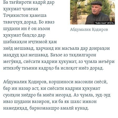
Ба тағйироти кадрӣ дар
ҳукумат ҷомеаи
Тоҷикистон ҳамеша
таваҷҷуҳ дорад. Бо иваз
шудани ин ё он аъзои
Абдумалик Қодиров
ҳукумат баҳсҳо дар
шабакаҳои иҷтимоӣ ҳам
зиёд мешавад, ҳарчанд ин масъала дар доираҳои
маҳдуд ҳал мешавад. Баъзе аз таҳлилгарон
мегӯянд, сиёсати кадрии ҳукумат, аз ҷумла меъёри
итихобу таъини кадрҳо ба ислоҳот ниёз дорад.
Абдумалик Қодиров, коршиноси масоили сиёсӣ,
бар ин назар аст, ки сиёсати кадрии ҳукумат
суолҳои зиёдро ба миён меорад. Аз ҷумла, зуд-зуд
иваз шудани вазирон, ки ба як шахс имкон
намедиҳад, барномаашро амалӣ кунад.