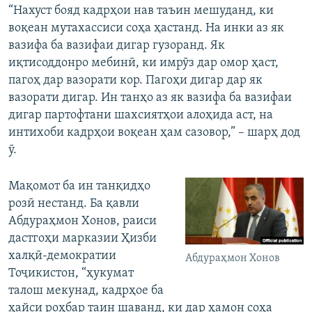
“Нахуст бояд кадрҳои нав таъин мешуданд, ки
воқеан мутахассиси соҳа ҳастанд. На инки аз як
вазифа ба вазифаи дигар гузоранд. Як
иқтисоддонро мебинӣ, ки имрӯз дар омор ҳаст,
пагоҳ дар вазорати кор. Пагоҳи дигар дар як
вазорати дигар. Ин танҳо аз як вазифа ба вазифаи
дигар партофтани шахсиятҳои алоҳида аст, на
интихоби кадрҳои воқеан ҳам сазовор,” – шарҳ дод
ӯ.
Мақомот ба ин танқидҳо
розӣ нестанд. Ба қавли
Абдураҳмон Хонов, раиси
дастгоҳи марказии Ҳизби
халқӣ-демократии
Абдураҳмон Хонов
Тоҷикистон, “ҳукумат
талош мекунад, кадрҳое ба
ҳайси роҳбар таин шаванд, ки дар ҳамон соҳа