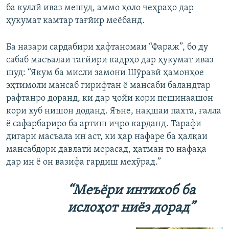
ба куллӣ иваз мешуд, аммо ҳоло чеҳраҳо дар
ҳукумат камтар тағйир меёбанд.
Ба назари сардабири ҳафтаномаи “Фараж”, бо ду
сабаб масъалаи тағйири кадрҳо дар ҳукумат иваз
шуд: “Якум ба мисли замони Шӯравӣ ҳамонҳое
эҳтимоли мансаб гирифтан ё мансаби баландтар
рафтанро доранд, ки дар ҷойи кори пешинаашон
кори хуб нишон доданд. Яъне, нақшаи пахта, ғалла
ё сафарбариро ба артиш иҷро карданд. Тарафи
дигари масъала ин аст, ки ҳар нафаре ба ҳалқаи
мансабдори давлатӣ мерасад, ҳатман то нафақа
дар ин ё он вазифа гардиш мехӯрад.”
“Меъёри интихоб ба
ислоҳот ниёз дорад”