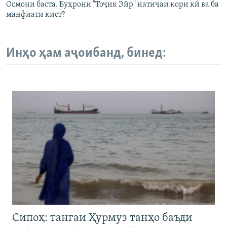
Осмони баста. Буҳрони "Тоҷик Эйр" натиҷаи кори кӣ ва ба
манфиати кист?
Инҳо ҳам аҷоибанд, бинед:
Сипоҳ: тангаи Ҳурмуз танҳо баъди