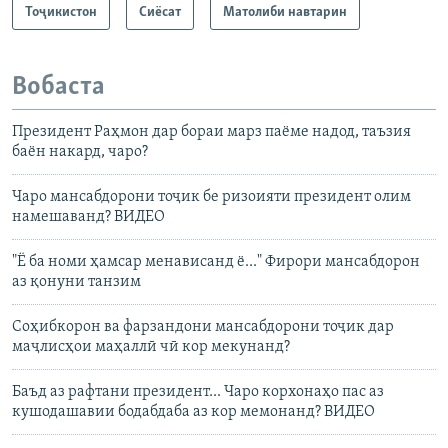
Тоҷикистон
Сиёсат
Матолиби навтарин
Вобаста
Президент Раҳмон дар бораи марз паёме надод, таъзия
баён накард, чаро?
Чаро мансабдорони тоҷик бе ризоияти президент олим
намешаванд? ВИДЕО
"Ё ба номи ҳамсар менависанд ё..." Фирори мансабдорон
аз қонуни танзим
Соҳибкорон ва фарзандони мансабдорони тоҷик дар
маҷлисҳои маҳаллӣ чӣ кор мекунанд?
Баъд аз рафтани президент... Чаро корхонаҳо пас аз
кушодашавии бодабдаба аз кор мемонанд? ВИДЕО