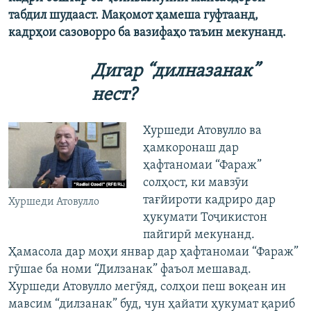
табдил шудааст. Мақомот ҳамеша гуфтаанд,
кадрҳои сазоворро ба вазифаҳо таъин мекунанд.
Дигар “дилназанак”
нест?
Хуршеди Атовулло ва
ҳамкоронаш дар
ҳафтаномаи “Фараж”
солҳост, ки мавзӯи
тағйироти кадриро дар
Хуршеди Атовулло
ҳукумати Тоҷикистон
пайгирӣ мекунанд.
Ҳамасола дар моҳи январ дар ҳафтаномаи “Фараж”
гӯшае ба номи “Дилзанак” фаъол мешавад.
Хуршеди Атовулло мегӯяд, солҳои пеш воқеан ин
мавсим “дилзанак” буд, чун ҳайати ҳукумат қариб