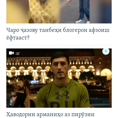
Чаро ҷазову танбеҳи блогерон афзоиш
ёфтааст?
Ҳаводории арманиҳо аз пирӯзии