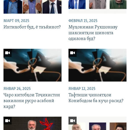
МАРТ 09, 2025
ФЕВРАЛ 15, 2025
Интихобот буд, ё таъйинот?
Муҳокимаи Рухшонаву
шахсиятҳои шинохта
одилона буд?
ЯНВАР 26, 2025
ЯНВАР 12, 2025
Чаро китобҳои Тоҷикистон
Тафтиши ҷиноятҳои
вакилони русро асабонӣ
Конибодом ба куҷо расид?
кард?