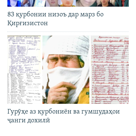
83 қурбонии низоъ дар марз бо
Қирғизистон
Гурӯҳе аз қурбониён ва гумшудаҳои
ҷанги дохилӣ