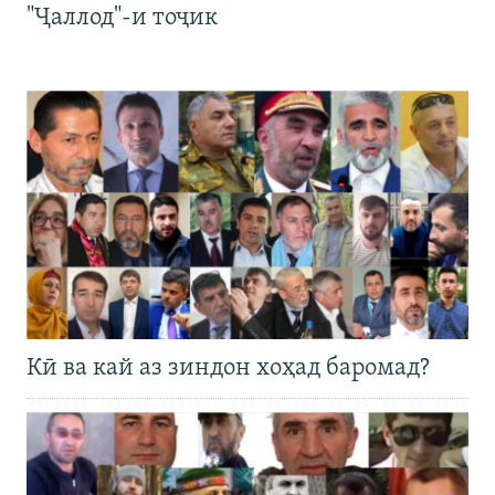
"Ҷаллод"-и тоҷик
Кӣ ва кай аз зиндон хоҳад баромад?