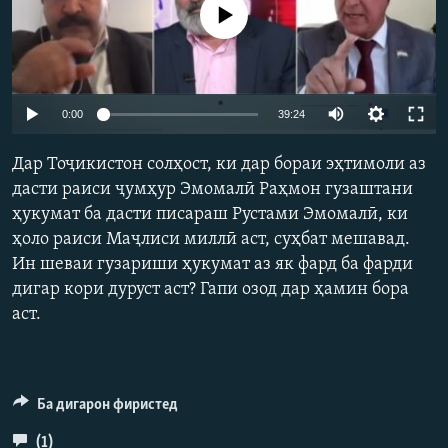
Феълан кор намекунад
ГУЗОРИШҲОИ РАДИОӢ
Русский
ПАЙГИРӢ КУНЕД
Auto
0:00
39:24
240p
Дар Тоҷикистон солҳост, ки дар бораи эҳтимоли аз
360p
дасти раиси ҷумҳур Эмомалӣ Раҳмон гузаштани
ҳукумат ба дасти писараш Рустами Эмомалӣ, ки
480p
Ҳамаи сомонаҳои RFE/RL
Auto
240p
360p
480p
ҳоло раиси Маҷлиси миллӣ аст, суҳбат мешавад.
720p
Ин шеваи гузариши ҳукумат аз як фард ба фарди
720p
1080p
1080p
дигар кори дуруст аст? Гапи озод дар ҳамин бора
аст.
Ба дигарон фиристед
(1)