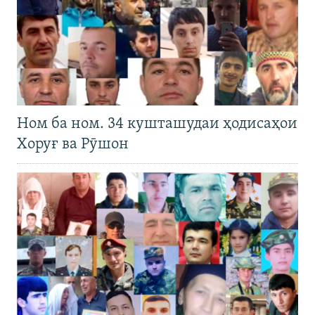
Ном ба ном. 34 кушташудаи ҳодисаҳои
Хоруғ ва Рӯшон