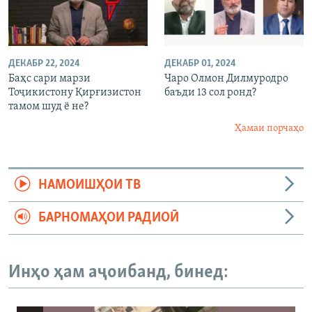
ДЕКАБР 22, 2024
ДЕКАБР 01, 2024
Баҳс сари марзи
Чаро Олмон Дилмуродро
Тоҷикистону Қирғизистон
баъди 13 сол ронд?
тамом шуд ё не?
Ҳамаи порчаҳо
НАМОИШҲОИ ТВ
БАРНОМАҲОИ РАДИОӢ
Инҳо ҳам аҷоибанд, бинед: