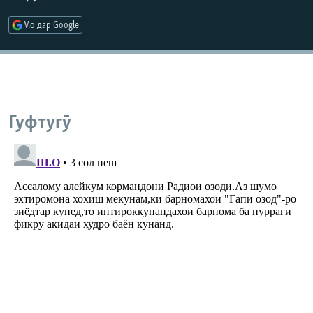
Мо дар Google
Гуфтугӯ