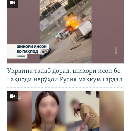
Украина талаб дорад, шикори исон бо
паҳподи нерӯҳои Русия маҳкум гардад