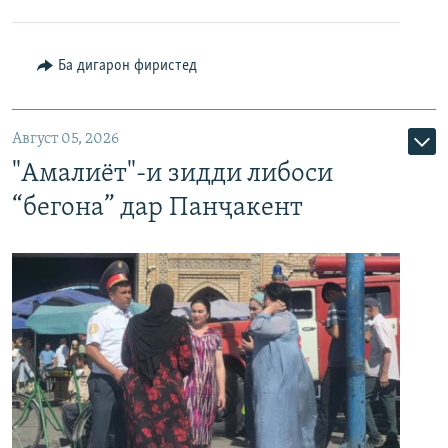
Ба дигарон фиристед
Август 05, 2026
"Амалиёт"-и зидди либоси
“бегона” дар Панҷакент