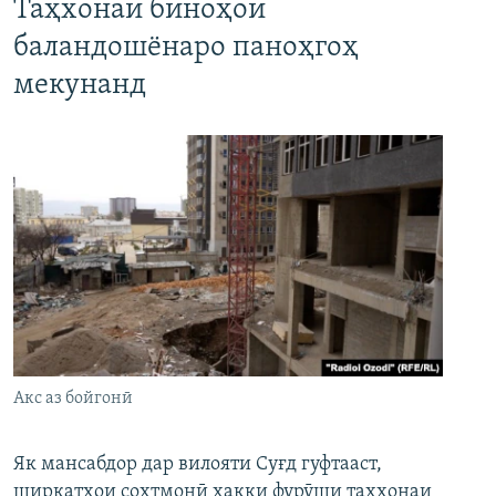
Таҳхонаи биноҳои
баландошёнаро паноҳгоҳ
мекунанд
Акс аз бойгонӣ
Як мансабдор дар вилояти Суғд гуфтааст,
ширкатҳои сохтмонӣ ҳаққи фурӯши таҳхонаи