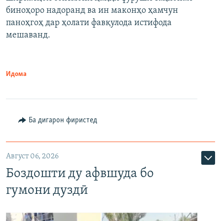
биноҳоро надоранд ва ин маконҳо ҳамчун
паноҳгоҳ дар ҳолати фавқулода истифода
мешаванд.
Идома
Ба дигарон фиристед
Август 06, 2026
Боздошти ду афвшуда бо
гумони дуздӣ