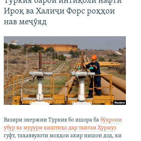
Туркия барои интиқоли нафти
Ироқ ва Халиҷи Форс роҳҳои
нав меҷӯяд
Вазири энержии Туркия бо ишора ба
бӯҳрони
убур ва мурури киштиҳо дар тангаи Ҳурмуз
гуфт, таҳаввулоти моҳҳои ахир нишон дод, ки