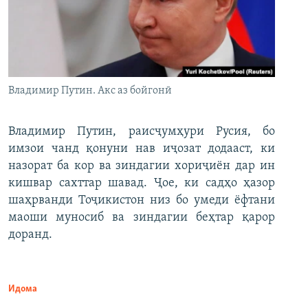
Владимир Путин. Акс аз бойгонӣ
Владимир Путин, раисҷумҳури Русия, бо
имзои чанд қонуни нав иҷозат додааст, ки
назорат ба кор ва зиндагии хориҷиён дар ин
кишвар сахттар шавад. Ҷое, ки садҳо ҳазор
шаҳрванди Тоҷикистон низ бо умеди ёфтани
маоши муносиб ва зиндагии беҳтар қарор
доранд.
Идома