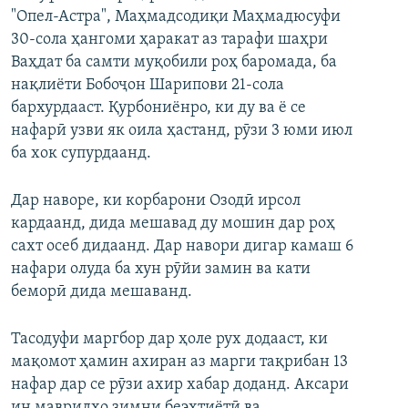
"Опел-Астра", Маҳмадсодиқи Маҳмадюсуфи
30-сола ҳангоми ҳаракат аз тарафи шаҳри
Ваҳдат ба самти муқобили роҳ баромада, ба
нақлиёти Бобоҷон Шарипови 21-сола
бархурдааст. Қурбониёнро, ки ду ва ё се
нафарӣ узви як оила ҳастанд, рӯзи 3 юми июл
ба хок супурдаанд.
Дар наворе, ки корбарони Озодӣ ирсол
кардаанд, дида мешавад ду мошин дар роҳ
сахт осеб дидаанд. Дар навори дигар камаш 6
нафари олуда ба хун рӯйи замин ва кати
беморӣ дида мешаванд.
Тасодуфи маргбор дар ҳоле рух додааст, ки
мақомот ҳамин ахиран аз марги тақрибан 13
нафар дар се рӯзи ахир хабар доданд. Аксари
ин мавридҳо зимни беэҳтиётӣ ва