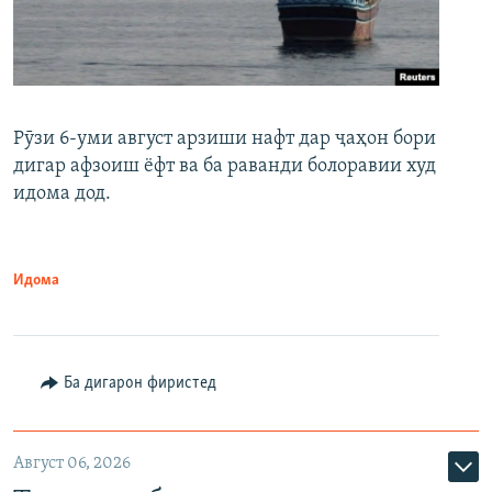
Рӯзи 6-уми август арзиши нафт дар ҷаҳон бори
дигар афзоиш ёфт ва ба раванди болоравии худ
идома дод.
Идома
Ба дигарон фиристед
Август 06, 2026