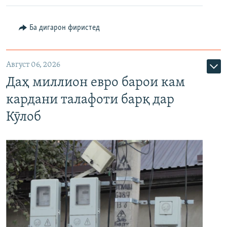
Ба дигарон фиристед
Август 06, 2026
Даҳ миллион евро барои кам
кардани талафоти барқ дар
Кӯлоб