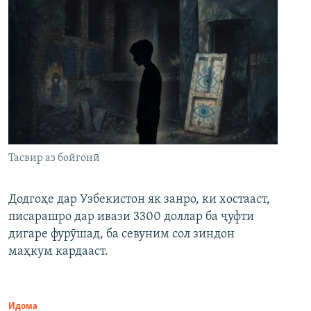
Тасвир аз бойгонӣ
Додгоҳе дар Узбекистон як занро, ки хостааст,
писарашро дар ивази 3300 доллар ба ҷуфти
дигаре фурӯшад, ба севуним сол зиндон
маҳкум кардааст.
Идома