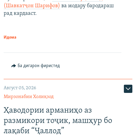
(Шавкатҷон Шарифов)
ва модару бародараш
рад кардааст.
Идома
Ба дигарон фиристед
Август 05, 2026
Мирзонабии Холиқзод
Ҳаводории арманиҳо аз
размикори тоҷик, машҳур бо
лақаби “Ҷаллод”