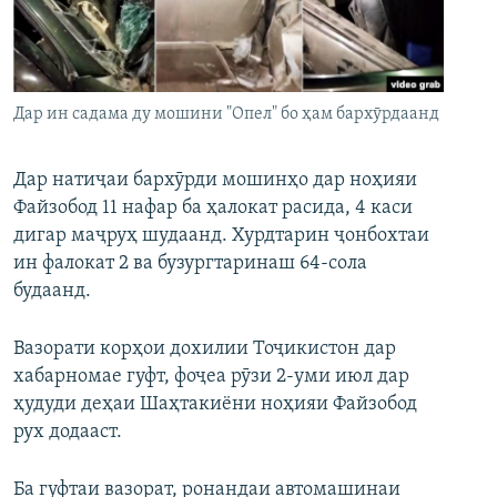
ГУЗОРИШҲОИ РАДИОӢ
Русский
ПАЙГИРӢ КУНЕД
Дар ин садама ду мошини "Опел" бо ҳам бархӯрдаанд
Дар натиҷаи бархӯрди мошинҳо дар ноҳияи
Файзобод 11 нафар ба ҳалокат расида, 4 каси
дигар маҷруҳ шудаанд. Хурдтарин ҷонбохтаи
Ҳамаи сомонаҳои RFE/RL
ин фалокат 2 ва бузургтаринаш 64-сола
будаанд.
Вазорати корҳои дохилии Тоҷикистон дар
хабарномае гуфт, фоҷеа рӯзи 2-уми июл дар
ҳудуди деҳаи Шаҳтакиёни ноҳияи Файзобод
рух додааст.
Ба гуфтаи вазорат, ронандаи автомашинаи