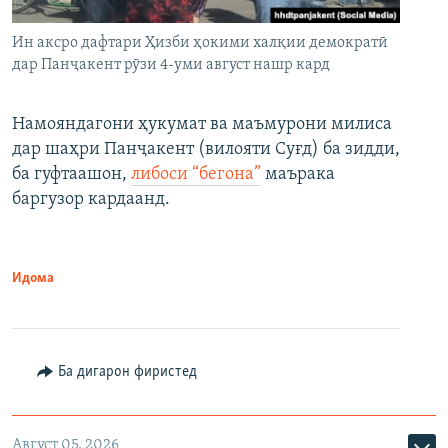
Ин аксро дафтари Ҳизби ҳокими халқии демократӣ
дар Панҷакент рӯзи 4-уми август нашр кард
Намояндагони ҳукумат ва маъмурони милиса
дар шаҳри Панҷакент (вилояти Суғд) ба зидди,
ба гуфтаашон,
либоси “бегона”
маърака
баргузор кардаанд.
Идома
Ба дигарон фиристед
Август 05, 2026