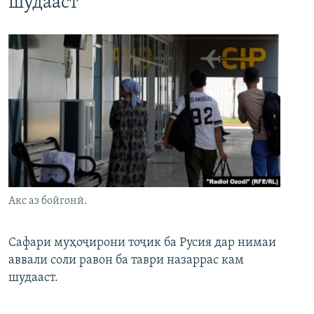
шудааст
Акс аз бойгонӣ.
Сафари муҳоҷирони тоҷик ба Русия дар нимаи
аввали соли равон ба таври назаррас кам
шудааст.