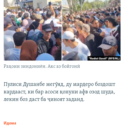
Раҳоии зиндониён. Акс аз бойгонӣ
Пулиси Душанбе мегӯяд, ду мардеро боздошт
кардааст, ки бар асоси қонуни афв озод шуда,
лекин боз даст ба ҷиноят заданд.
Идома