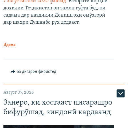
7 августи соли 2020 фавтид
. Вазорати корҳои
дохилии Тоҷикистон он замон гуфта буд, ки
садама дар наздикии Донишгоҳи омӯзгорӣ
дар шаҳри Душанбе рух додааст.
Идома
Ба дигарон фиристед
Август 07, 2026
Занеро, ки хостааст писарашро
бифурӯшад, зиндонӣ кардаанд