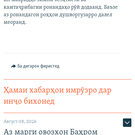
камтаҷрибагии ронандаҳо рӯй додаанд. Баъзе
аз ронандагон роҳҳои душворгузарро далел
меоранд.
Ба дигарон фиристед
Ҳамаи хабарҳои имрӯзро дар
инҷо бихонед
Август 08, 2026
Аз марги овозхон Баҳром