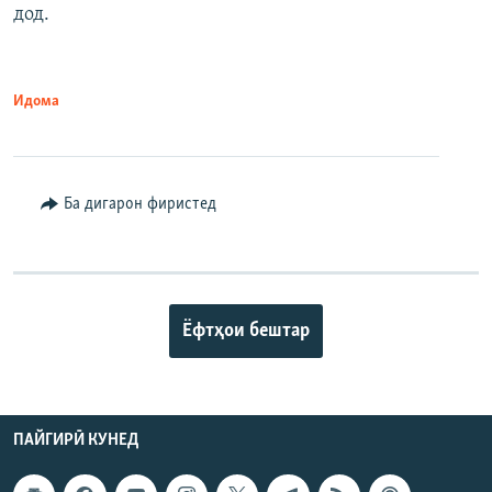
дод.
Идома
Ба дигарон фиристед
Ёфтҳои бештар
ПАЙГИРӢ КУНЕД