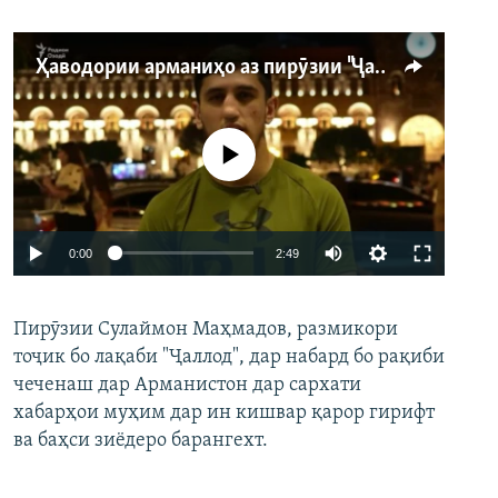
Ҳаводории арманиҳо аз пирӯзии "Ҷаллод"-и тоҷик
Феълан кор намекунад
Auto
0:00
2:49
240p
Пирӯзии Сулаймон Маҳмадов, размикори
360p
тоҷик бо лақаби "Ҷаллод", дар набард бо рақиби
480p
Auto
240p
360p
480p
чеченаш дар Арманистон дар сархати
720p
хабарҳои муҳим дар ин кишвар қарор гирифт
720p
1080p
ва баҳси зиёдеро барангехт.
1080p