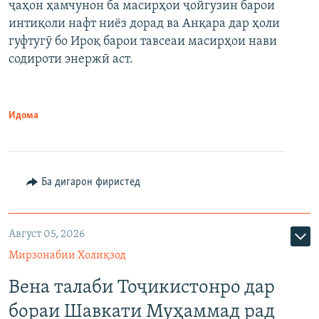
ҷаҳон ҳамчунон ба масирҳои ҷойгузин барои
интиқоли нафт ниёз дорад ва Анқара дар ҳоли
гуфтугӯ бо Ироқ барои тавсеаи масирҳои нави
содироти энержӣ аст.
Идома
Ба дигарон фиристед
Август 05, 2026
Мирзонабии Холиқзод
Вена талаби Тоҷикистонро дар
бораи Шавкати Муҳаммад рад