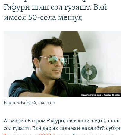
Ғафурӣ шаш сол гузашт. Вай
имсол 50-сола мешуд
Баҳром Ғафурӣ, овозхон
Аз марги Баҳром Ғафурӣ, овозхони тоҷик, шаш
сол гузашт. Вай дар як садамаи нақлиётӣ субҳи