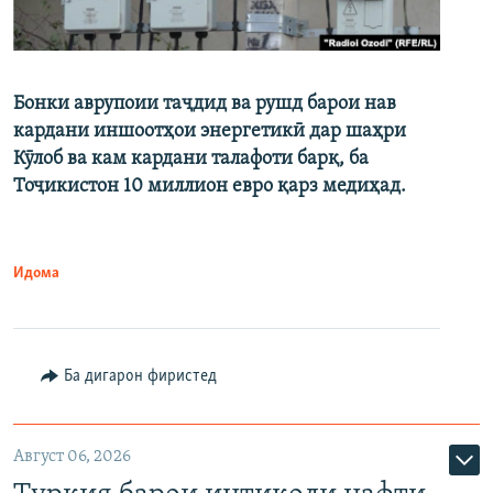
Бонки аврупоии таҷдид ва рушд барои нав
кардани иншоотҳои энергетикӣ дар шаҳри
Кӯлоб ва кам кардани талафоти барқ, ба
Тоҷикистон 10 миллион евро қарз медиҳад.
Идома
Ба дигарон фиристед
Август 06, 2026