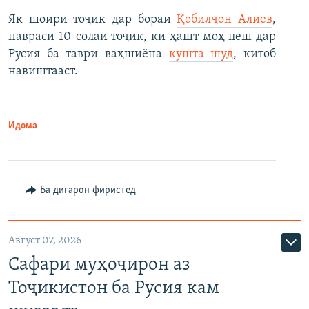
Як шоири тоҷик дар бораи
Қобилҷон Алиев
,
навраси 10-солаи тоҷик, ки ҳашт моҳ пеш дар
Русия ба таври ваҳшиёна
кушта шуд
, китоб
навиштааст.
Идома
Ба дигарон фиристед
Август 07, 2026
Сафари муҳоҷирон аз
Тоҷикистон ба Русия кам