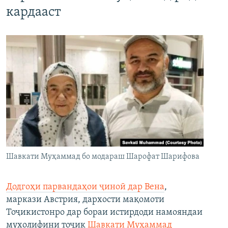
кардааст
Шавкати Муҳаммад бо модараш Шарофат Шарифова
Додгоҳи парвандаҳои ҷиноӣ дар Вена
,
маркази Австрия, дархости мақомоти
Тоҷикистонро дар бораи истирдоди намояндаи
мухолифини тоҷик
Шавкати Муҳаммад