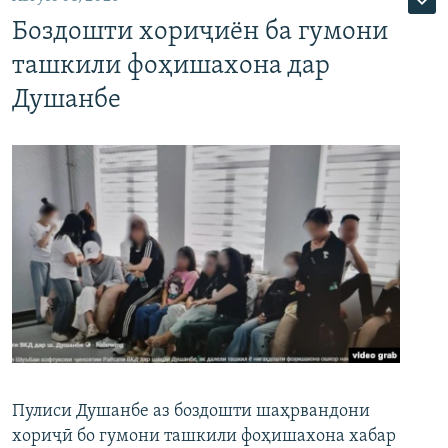
Боздошти хориҷиён ба гумони
ташкили фоҳишахона дар
Душанбе
Пулиси Душанбе аз боздошти шаҳрвандони
хориҷӣ бо гумони ташкили фоҳишахона хабар