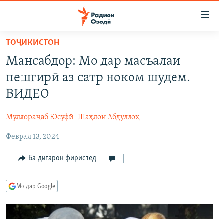
Пайвандҳои
дастрасӣ
Ҷаҳиш
ТОҶИКИСТОН
ба
ГӮШАҲО
Мансабдор: Мо дар масъалаи
мояи
ГАПИ ОЗОД
СИЁСАТ
аслӣ
пешгирӣ аз сатр ноком шудем.
РӮЗГОРИ МУҲОҶИР
Ҷаҳиш
ИҚТИСОД
ВИДЕО
ба
САЛОМ, ХОҲАР
ҶОМЕА
феҳристи
Муллораҷаб Юсуфӣ
Шаҳлои Абдуллоҳ
ТАҲҚИҚОТ
ҚАЗИЯИ "КРОКУС"
аслӣ
Ҷаҳиш
Феврал 13, 2024
ҶАНГ ДАР УКРАИНА
ОСИЁИ МАРКАЗӢ
ба
НАЗАРИ МАРДУМ
ФАРҲАНГ
Ба дигарон фиристед
ҷустор
ЧАНДРАСОНАӢ
МЕҲМОНИ ОЗОДӢ
БЛОГИСТОН
Мо дар Google
РӮЙХАТҲО
ВАРЗИШ
ОЗОДӢ ОНЛАЙН
ВИДЕО
КИТОБҲОИ ОЗОДӢ
НИГОРИСТОН