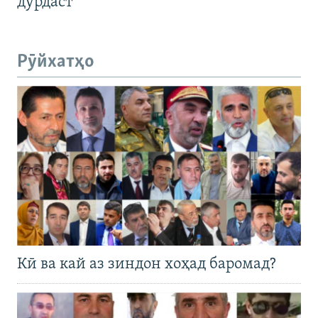
дурдаст
Рӯйхатҳо
Кӣ ва кай аз зиндон хоҳад баромад?