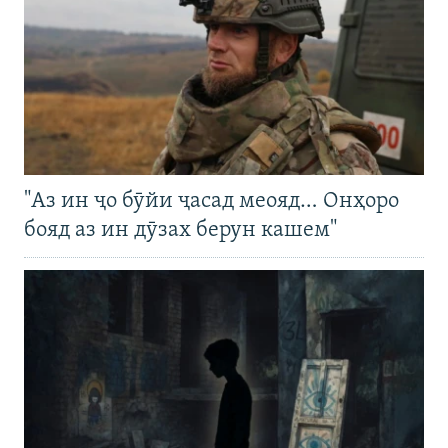
"Аз ин ҷо бӯйи ҷасад меояд… Онҳоро
бояд аз ин дӯзах берун кашем"