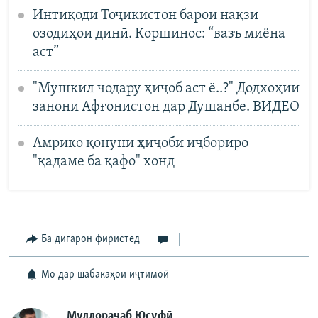
Интиқоди Тоҷикистон барои нақзи
озодиҳои динӣ. Коршинос: “вазъ миёна
аст”
"Мушкил чодару ҳиҷоб аст ё..?" Додхоҳии
занони Афғонистон дар Душанбе. ВИДЕО
Амрико қонуни ҳиҷоби иҷбориро
"қадаме ба қафо" хонд
Ба дигарон фиристед
Мо дар шабакаҳои иҷтимоӣ
Муллораҷаб Юсуфӣ