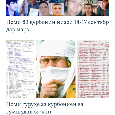
Номи 83 қурбонии низои 14-17 сентябр
дар марз
Номи гуруҳе аз қурбониён ва
гумшудаҳои ҷанг