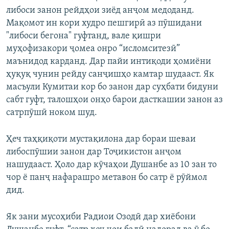
либоси занон рейдҳои зиёд анҷом медоданд.
Мақомот ин кори худро пешгирӣ аз пӯшидани
"либоси бегона" гуфтанд, вале қишри
муҳофизакори ҷомеа онро “исломситезӣ”
маънидод карданд. Дар пайи интиқоди ҳомиёни
ҳуқуқ чунин рейду санҷишҳо камтар шудааст. Як
масъули Кумитаи кор бо занон дар суҳбати бидуни
сабт гуфт, талошҳои онҳо барои дасткашии занон аз
сатрпӯшӣ ноком шуд.
Ҳеч таҳқиқоти мустақилона дар бораи шеваи
либоспӯшии занон дар Тоҷикистон анҷом
нашудааст. Ҳоло дар кӯчаҳои Душанбе аз 10 зан то
чор ё панҷ нафарашро метавон бо сатр ё рӯймол
дид.
Як зани мусоҳиби Радиои Озодӣ дар хиёбони