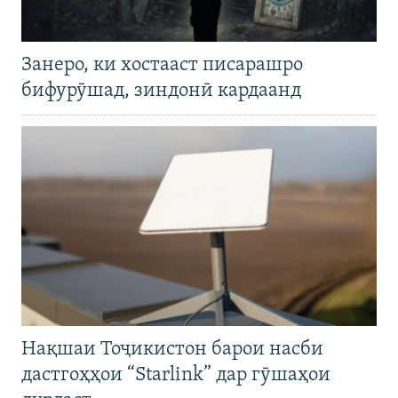
Занеро, ки хостааст писарашро
бифурӯшад, зиндонӣ кардаанд
Нақшаи Тоҷикистон барои насби
дастгоҳҳои “Starlink” дар гӯшаҳои