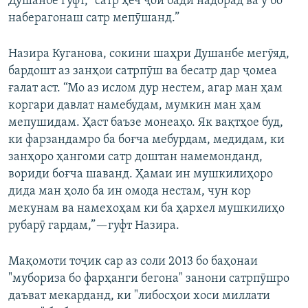
Душанбе гуфт, “сатр ҳеч ҷои бадӣ надорад ва ӯ бо
наберагонаш сатр мепӯшанд.”
Назира Куганова, сокини шаҳри Душанбе мегӯяд,
бардошт аз занҳои сатрпӯш ва бесатр дар ҷомеа
ғалат аст. “Мо аз ислом дур нестем, агар ман ҳам
коргари давлат намебудам, мумкин ман ҳам
мепушидам. Ҳаст баъзе монеаҳо. Як вақтҳое буд,
ки фарзандамро ба боғча мебурдам, медидам, ки
занҳоро ҳангоми сатр доштан намемонданд,
вориди боғча шаванд. Ҳамаи ин мушкилиҳоро
дида ман ҳоло ба ин омода нестам, чун кор
мекунам ва намехоҳам ки ба ҳархел мушкилиҳо
рубарӯ гардам,”—гуфт Назира.
Мақомоти тоҷик сар аз соли 2013 бо баҳонаи
"мубориза бо фарҳанги бегона" занони сатрпӯшро
даъват мекарданд, ки "либосҳои хоси миллати