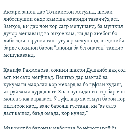
Аксари занон дар Тоҷикистон мегӯянд, шеваи
либоспушии онҳо ҳамеша мавриди таваҷҷӯҳ аст.
Занҳое, ки дар ҷои кор сатр мепушанд, ба мушкил
дучор мешаванд ва онҳое ҳам, ки дар хиёбон бо
либосҳои аврупоӣ гаштугузор мекунанд, аз ҷониби
бархе сокинон барои "тақлид ба бегонагон" таҳқир
мешунаванд.
Ҳанифа Раҳмонова, сокини шаҳри Душанбе даҳ сол
аст, ки сатр мепӯшад. Пештар дар мактаб ва
ҳукумати маҳаллӣ кор мекард ва ба гуфтаи худаш,
як рӯймоли хурд дошт. Ҳоло пӯшидани сатр барояш
монеа эҷод кардааст. Ӯ гуфт, дар як озмун барои кор
иштирок кард, вале барояш гуфтанд, ки "аз сатр
даст кашед, баъд омада, кор кунед."
Мақомот бо баҳонаи мубориза бо ифротгароӣ ба