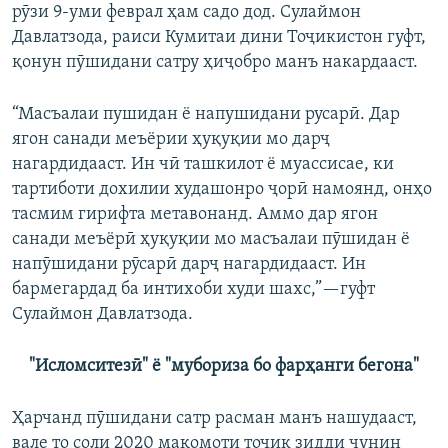
рӯзи 9-уми феврал ҳам садо дод. Сулаймон
Auto
240p
360p
480p
480p
Давлатзода, раиси Кумитаи дини Тоҷикистон гуфт,
720p
қонун пӯшидани сатру ҳиҷобро манъ накардааст.
720p
1080p
1080p
“Масъалаи пушидан ё напушидани русарӣ. Дар
ягон санади меъёрии ҳуқуқии мо дарҷ
нагардидааст. Ин чӣ ташкилот ё муассисае, ки
тартиботи дохилии худашонро ҷорӣ намоянд, онҳо
тасмим гирифта метавонанд. Аммо дар ягон
санади меъёрӣ ҳуқуқии мо масъалаи пӯшидан ё
напӯшидани рӯсарӣ дарҷ нагардидааст. Ин
бармегардад ба интихоби худи шахс,”—гуфт
Сулаймон Давлатзода.
"Исломситезӣ" ё "мубориза бо фарҳанги бегона"
Ҳарчанд пӯшидани сатр расман манъ нашудааст,
вале то соли 2020 мақомоти тоҷик зидди чунин