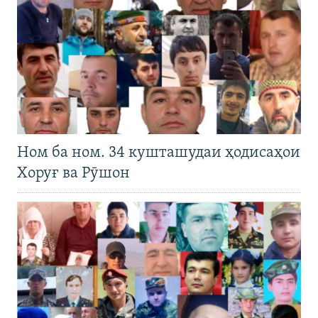
Ном ба ном. 34 кушташудаи ҳодисаҳои
Хоруғ ва Рӯшон