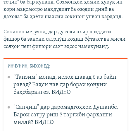
тоҷик" ба бар кунанд. Созмонҳои ҳомии ҳуқуқ ин
кори мақомотро маҳдудият ба озодии динӣ ва
дахолат ба ҳаёти шахсии сокинон унвон карданд.
Сокинон мегӯянд, дар ду соли ахир шиддати
фишор ба занони сатрпӯш коҳиш ёфтааст ва мисли
солҳои пеш фишори сахт эҳсос намекунанд.
ИНЧУНИН, БИХОНЕД:
"Танзим" монад, ислоҳ шавад ё аз байн
равад? Баҳси нав дар бораи қонуни
баҳсбарангез. ВИДЕО
"Санҷиш" дар даромадгоҳҳои Душанбе.
Барои сатру риш ё тарғиби фарҳанги
миллӣ? ВИДЕО