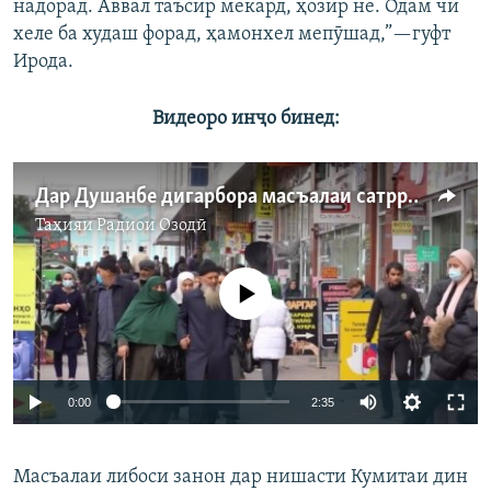
надорад. Аввал таъсир мекард, ҳозир не. Одам чӣ
хеле ба худаш форад, ҳамонхел мепӯшад,”—гуфт
Ирода.
Видеоро инҷо бинед:
Дар Душанбе дигарбора масъалаи сатрро бардоштанд
Таҳияи
Радиои Озодӣ
Феълан кор намекунад
Auto
0:00
2:35
240p
Масъалаи либоси занон дар нишасти Кумитаи дин
360p