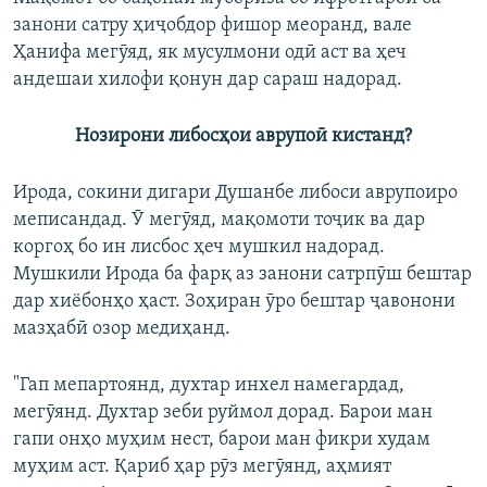
занони сатру ҳиҷобдор фишор меоранд, вале
Ҳанифа мегӯяд, як мусулмони одӣ аст ва ҳеч
андешаи хилофи қонун дар сараш надорад.
Нозирони либосҳои аврупоӣ кистанд?
Ирода, сокини дигари Душанбе либоси аврупоиро
меписандад. Ӯ мегӯяд, мақомоти тоҷик ва дар
коргоҳ бо ин лисбос ҳеч мушкил надорад.
Мушкили Ирода ба фарқ аз занони сатрпӯш бештар
дар хиёбонҳо ҳаст. Зоҳиран ӯро бештар ҷавонони
мазҳабӣ озор медиҳанд.
"Гап мепартоянд, духтар инхел намегардад,
мегӯянд. Духтар зеби руймол дорад. Барои ман
гапи онҳо муҳим нест, барои ман фикри худам
муҳим аст. Қариб ҳар рӯз мегӯянд, аҳмият