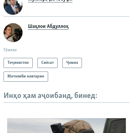
Шаҳлои Абдуллоҳ
Гӯшаҳо
Тоҷикистон
Сиёсат
Ҷомeа
Матолиби навтарин
Инҳо ҳам аҷоибанд, бинед: