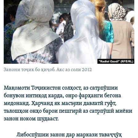
ГУЗОРИШҲОИ РАДИОӢ
Русский
ПАЙГИРӢ КУНЕД
Ҳамаи сомонаҳои RFE/RL
Занони тоҷик бо ҳиҷоб. Акс аз соли 2012
Мақомоти Тоҷикистон солҳост, аз сатрпӯшии
бонувон интиқод карда, онро фарҳанги бегона
медонанд. Ҳарчанд як масъули давлатӣ гуфт,
талошҳои онҳо барои пешгирӣ аз сатрпӯшӣ миёни
занон ноком шудааст.
Либоспӯшии занон дар маркази таваҷҷӯҳ