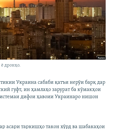
 ё дронҳо.
етикии Украина сабаби қатъи нерӯи барқ дар
кий гуфт, ин ҳамлаҳо зарурат ба кӯмакҳои
системаи дифои ҳавоии Украинаро нишон
ар асари таркишҳо такон хӯрд ва шабакаҳои