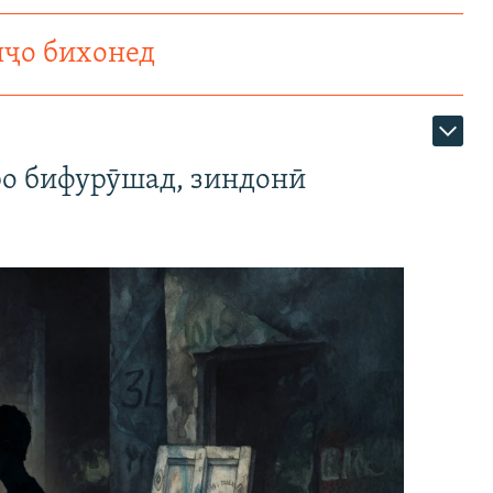
нҷо бихонед
ро бифурӯшад, зиндонӣ