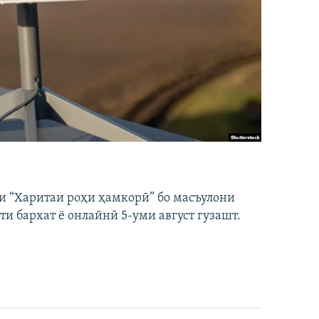
и “Харитаи роҳи ҳамкорӣ” бо масъулони
ти бархат ё онлайнӣ 5-уми август гузашт.