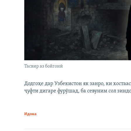
Тасвир аз бойгонӣ
Додгоҳе дар Узбекистон як занро, ки хостаа
ҷуфти дигаре фурӯшад, ба севуним сол зинд
Идома