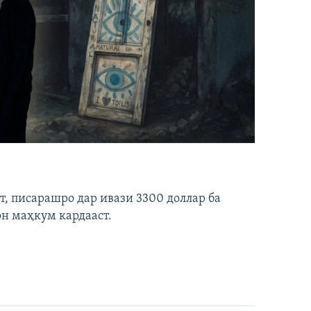
ст, писарашро дар ивази 3300 доллар ба
он маҳкум кардааст.