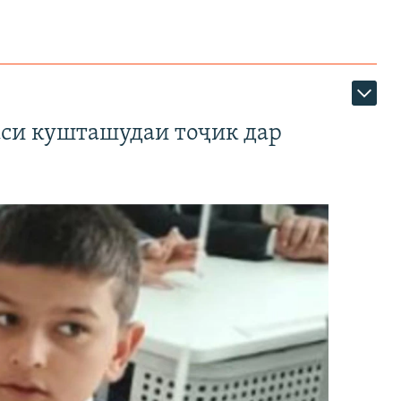
аси кушташудаи тоҷик дар