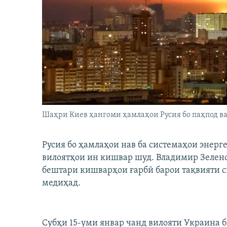
ГУЗОРИШҲОИ РАДИОӢ
Шаҳри Киев ҳангоми ҳамлаҳои Русия бо паҳпод ва
Русия бо ҳамлаҳои нав ба системаҳои энерг
вилоятҳои ин кишвар шуд. Владимир Зеленс
бештари кишварҳои ғарбӣ барои тақвияти 
медиҳад.
Субҳи 15-уми январ чанд вилояти Украина б