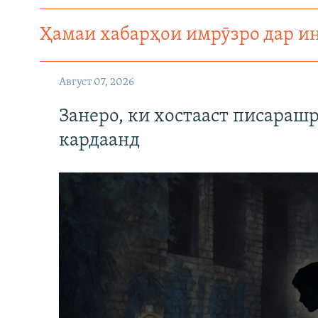
Ҳамаи хабарҳои имрӯзро дар и
Август 07, 2026
Занеро, ки хостааст писараш
кардаанд