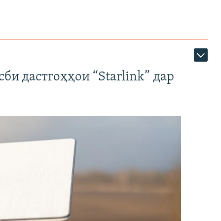
би дастгоҳҳои “Starlink” дар