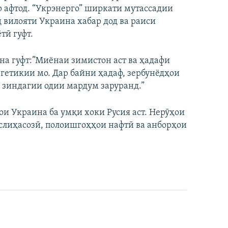
р афтод. “Укрэнерго” ширкати мутассадии
д вилояти Украина хабар дод ва раиси
тӣ гуфт.
а гуфт:”Миёнаи зимистон аст ва ҳадафи
ргетикии мо. Дар байни ҳадаф, зербунёдҳои
и зиндагии одии мардум заруранд.”
ои Украина ба умқи хоки Русия аст. Нерӯҳои
аслиҳасозӣ, полоишгоҳҳои нафтӣ ва анборҳои