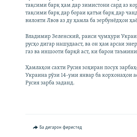
тақсими барқ ҳам дар зимистони сард аз ко
тақсими барқ дар бораи қатъи барқ дар чан
вилояти Лвов аз ду ҳамла ба зербунёдҳои ҳаё
Владимир Зеленский, раиси ҷумҳури Украин
русҳо дигар нашудааст, ва он ҳам арсаи эне
газ ва иншооти барқӣ аст, ки барои таъмин
Ҳамлаҳои сахти Русия зоҳиран посух зарбаҳ
Украина рӯзи 14-уми январ ба корхонаҳои 
Русия зарба заданд.
Ба дигарон фиристед