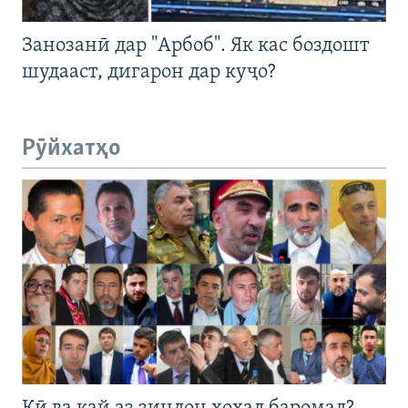
Занозанӣ дар "Арбоб". Як кас боздошт
шудааст, дигарон дар куҷо?
Рӯйхатҳо