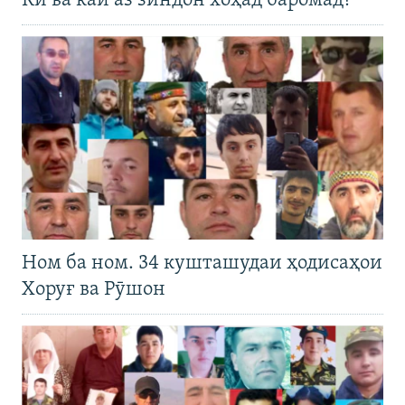
Кӣ ва кай аз зиндон хоҳад баромад?
Ном ба ном. 34 кушташудаи ҳодисаҳои
Хоруғ ва Рӯшон