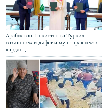
Арабистон, Покистон ва Туркия
созишномаи дифоии муштарак имзо
карданд