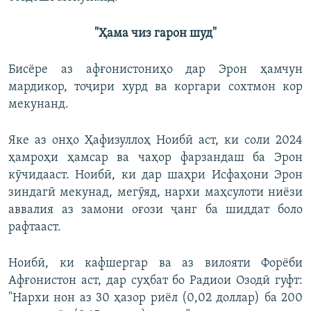
"Ҳама чиз гарон шуд"
Бисёре аз афғонистониҳо дар Эрон ҳамчун
мардикор, тоҷири хурд ва коргари сохтмон кор
мекунанд.
Яке аз онҳо Ҳафизуллоҳ Ноибӣ аст, ки соли 2024
ҳамроҳи ҳамсар ва чаҳор фарзандаш ба Эрон
кӯчидааст. Ноибӣ, ки дар шаҳри Исфаҳони Эрон
зиндагӣ мекунад, мегӯяд, нархи маҳсулоти ниёзи
аввалия аз замони оғози ҷанг ба шиддат боло
рафтааст.
Ноибӣ, ки кафшергар ва аз вилояти Форёби
Афғонистон аст, дар суҳбат бо Радиои Озодӣ гуфт:
"Нархи нон аз 30 ҳазор риёл (0,02 доллар) ба 200