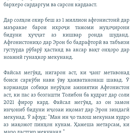
бархеро сардаргум ва сарсон кардааст.
Дар солҳои охир беш аз 1 миллион афғонистонӣ дар
маъракае барои ихроҷи тамоми муҳоҷирони
бидуни ҳуҷҷат аз кишвар ронда шуданд.
Афғонистониҳо дар Эрон бо бадрафторӣ ва табъизи
густурда рӯбарӯ ҳастанд ва аксар вақт онҳоро дар
ноамнӣ гунаҳкор мекунанд.
Файсал мегӯяд, нигарон аст, ки ҷанг метавонад
боиси саркӯби нави ӯву ҳамватанонаш шавад. Ӯ
корманди собиқи нерӯҳои амниятии Афғонистон
аст, ки пас аз бозгашти Толибон ба қудрат дар соли
2021 фирор кард. Файсал мегӯяд, аз он замон
инҷониб бидуни иҷозаи иқомат дар Эрон зиндагӣ
мекунад. Ӯ афзуд: "Ман ин ҷо талош мекунам худро
аз мақомот пинҳон кунам. Ҳамеша метарсам, ки
маро дастгир мекунанд."