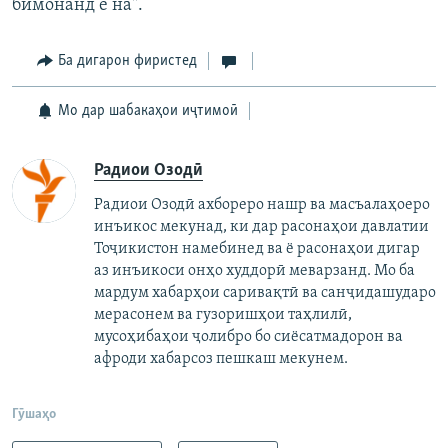
бимонанд ё на".
Ба дигарон фиристед
Мо дар шабакаҳои иҷтимоӣ
Радиои Озодӣ
Радиои Озодӣ ахбореро нашр ва масъалаҳоеро
инъикос мекунад, ки дар расонаҳои давлатии
Тоҷикистон намебинед ва ё расонаҳои дигар
аз инъикоси онҳо худдорӣ меварзанд. Мо ба
мардум хабарҳои саривақтӣ ва санҷидашударо
мерасонем ва гузоришҳои таҳлилӣ,
мусоҳибаҳои ҷолибро бо сиёсатмадорон ва
афроди хабарсоз пешкаш мекунем.
Гӯшаҳо