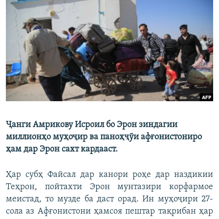
ГУЗОРИШҲОИ РАДИОӢ
Русский
ПАЙГИРӢ КУНЕД
Ҳамаи сомонаҳои RFE/RL
Ҷанги Амрикову Исроил бо Эрон зиндагии
миллионҳо муҳоҷир ва паноҳҷӯи афғонистониро
ҳам дар Эрон сахт кардааст.
Ҳар субҳ Файсал дар канори роҳе дар наздикии
Теҳрон, пойтахти Эрон мунтазири корфармое
меистад, то музде ба даст орад. Ин муҳоҷири 27-
сола аз Афғонистони ҳамсоя пештар тақрибан ҳар