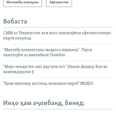
Матолиби навтарин
Афғонистон
Вобаста
СММ аз Тоҷикистон ҳам хост, паноҳҷӯёни афғонистониро
ихроҷ накунад
"Мактабу донишгоҳҳо мадраса шудаанд". Тарси
паноҳҷӯён аз мактабҳои Толибон
"Моро зиндагии сахт дар пеш аст." Нақли Дилдор Хон ва
ҳамтақдирони ӯ
"Ҳама муҳоҷир ҳастанд, вазъашон хароб" ВИДЕО
Инҳо ҳам аҷоибанд, бинед: