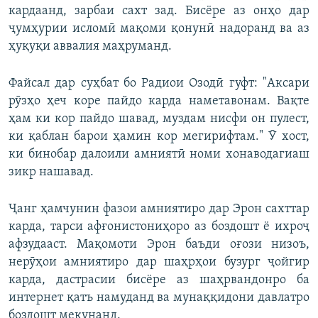
кардаанд, зарбаи сахт зад. Бисёре аз онҳо дар
ҷумҳурии исломӣ мақоми қонунӣ надоранд ва аз
ҳуқуқи аввалия маҳруманд.
Файсал дар суҳбат бо Радиои Озодӣ гуфт: "Аксари
рӯзҳо ҳеч коре пайдо карда наметавонам. Вақте
ҳам ки кор пайдо шавад, муздам нисфи он пулест,
ки қаблан барои ҳамин кор мегирифтам." Ӯ хост,
ки бинобар далоили амниятӣ номи хонаводагиаш
зикр нашавад.
Ҷанг ҳамчунин фазои амниятиро дар Эрон сахттар
карда, тарси афғонистониҳоро аз боздошт ё ихроҷ
афзудааст. Мақомоти Эрон баъди оғози низоъ,
нерӯҳои амниятиро дар шаҳрҳои бузург ҷойгир
карда, дастрасии бисёре аз шаҳрвандонро ба
интернет қатъ намуданд ва мунаққидони давлатро
боздошт мекунанд.