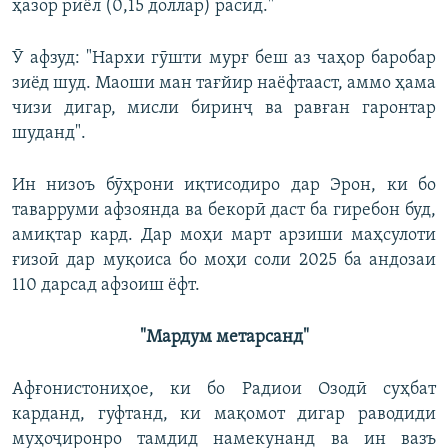
ҳазор риёл (0,15 доллар) расид."
Ӯ афзуд: "Нархи гӯшти мурғ беш аз чаҳор баробар
зиёд шуд. Маоши ман тағйир наёфтааст, аммо ҳама
чизи дигар, мисли биринҷ ва равған гаронтар
шуданд".
Ин низоъ бӯҳрони иқтисодиро дар Эрон, ки бо
таварруми афзоянда ва бекорӣ даст ба гиребон буд,
амиқтар кард. Дар моҳи март арзиши маҳсулоти
ғизоӣ дар муқоиса бо моҳи соли 2025 ба андозаи
110 дарсад афзоиш ёфт.
"Мардум метарсанд"
Афғонистониҳое, ки бо Радиои Озодӣ суҳбат
карданд, гуфтанд, ки мақомот дигар раводиди
муҳоҷиронро тамдид намекунанд ва ин вазъ