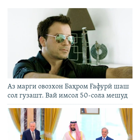
Аз марги овозхон Баҳром Ғафурӣ шаш
сол гузашт. Вай имсол 50-сола мешуд