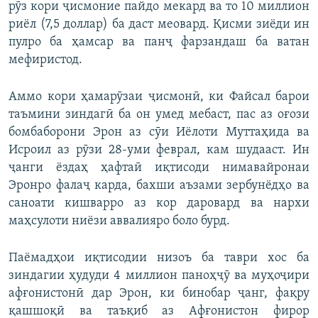
рӯз кори ҷисмоние пайдо мекард ва то 10 миллион
риёл (7,5 доллар) ба даст меовард. Қисми зиёди ин
пулро ба ҳамсар ва панҷ фарзандаш ба ватан
мефиристод.
Аммо кори ҳамарӯзаи ҷисмонӣ, ки Файсал барои
таъмини зиндагӣ ба он умед мебаст, пас аз оғози
бомбаборони Эрон аз сӯи Иёлоти Муттаҳида ва
Исроил аз рӯзи 28-уми феврал, кам шудааст. Ин
ҷанги ёздаҳ ҳафтаӣ иқтисоди нимавайронаи
Эронро фалаҷ карда, бахши аъзами зербунёдҳо ва
саноати кишварро аз кор даровард ва нархи
маҳсулоти ниёзи аввалияро боло бурд.
Паёмадҳои иқтисодии низоъ ба таври хос ба
зиндагии ҳудуди 4 миллион паноҳҷӯ ва муҳоҷири
афғонистонӣ дар Эрон, ки бинобар ҷанг, фақру
қашшоқӣ ва таъқиб аз Афғонистон фирор