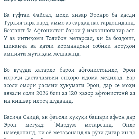
Ба гуфтаи Файсал, моҳи январ Эронро ба қасди
Туркия тарк кард, аммо аз сарҳад пас гардониданд.
Бозгашт ба Афғонистон барои ӯ имконнопазир аст.
Ӯ аз интиқоми Толибон метарсад, ки ба боздошт,
шиканҷа ва қатли кормандони собиқи нерӯҳои
амниятӣ муттаҳам мешаванд.
Бо вуҷуди хатарҳо барои афғонистониҳо, Эрон
ихроҷи дастаҷамъии онҳоро идома медиҳад. Бар
асоси омори расмии ҳукумати Эрон, дар се моҳи
аввали соли 2026 беш аз 120 ҳазор афғонистонӣ аз
ин кишвар ихроҷ шудаанд.
Басиҷа Саидӣ, як фаъоли ҳуқуқи башари афғон дар
Эрон мегӯяд: "Мардум метарсанд. Онҳо
намедонанд, ки оё метавонанд як рӯзи дигар ин ҷо