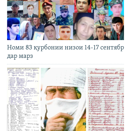
Номи 83 қурбонии низои 14-17 сентябр
дар марз