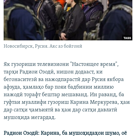
ГУЗОРИШҲОИ РАДИОӢ
Русский
ПАЙГИРӢ КУНЕД
Новосибирск, Русия. Акс аз бойгонӣ
Як гузориши телевизиони "Настоящее время",
Ҳамаи сомонаҳои RFE/RL
тарҳи Радиои Озодӣ, нишон додааст, ки
бегонаситезӣ ва нажодпарастӣ дар Русия якбора
афзуда, ҳамлаҳо бар пояи бадбинии миллию
нажодӣ торафт бештар мешаванд. Ин раванд, ба
гуфтаи муаллифи гузориш Карина Меркурева, ҳам
дар сатҳи ҷамъиятӣ ва ҳам дар сатҳи давлатӣ
мушоҳида мегардад.
Радиои Озодӣ: Карина, ба мушоҳидаҳои шумо, оё