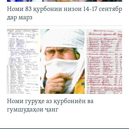
Номи 83 қурбонии низои 14-17 сентябр
дар марз
Номи гуруҳе аз қурбониён ва
гумшудаҳои ҷанг