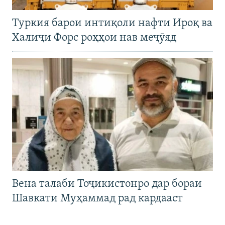
Туркия барои интиқоли нафти Ироқ ва
Халиҷи Форс роҳҳои нав меҷӯяд
Вена талаби Тоҷикистонро дар бораи
Шавкати Муҳаммад рад кардааст