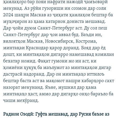
ҳамлаҳоро бар пояи нафрати нажодӣ ҷамъоварӣ
мекунад. Аз рӯйи гузориши ин созмон дар соли
2024 шаҳри Маскав аз ҷиҳати ҳамлаҳои бештар ба
муҳоҷирон аз ҳама хатарнок дониста мешавад.
Дар ҷойи дуюм Санкт-Петербург аст. Ду сол пеш
Санкт-Петербург дар ҷои аввал буд. Баъди ин,
вилоятҳои Маскав, Новосибирск, Кострома,
минтақаи Краснодар қарор доранд. Бояд дар ёд
дошт, ки минтақаҳои дигарро намешавад комилан
бехатар номид. Фақат гумони мо ин аст, ки
ҳомиёни ҳуқуқ ба маълумот аз минтақаҳои дигар
дастрасӣ надоранд. Дар он минтақаҳо иттилоъ
бештар баста аст ва мақомот нашри хабарҳоро сахт
назорат мекунанд. Яъне, мушкил дар ҳама
минтақаҳо ҳаст, аммо дар дигарҳо онҳо бараъло ба
чашм мехӯранд.
Радиои Озодӣ: Гуфта мешавад, дар Русия баъзе аз