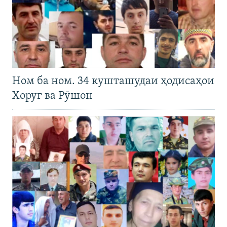
Ном ба ном. 34 кушташудаи ҳодисаҳои
Хоруғ ва Рӯшон