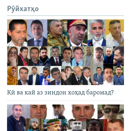
Рӯйхатҳо
Кӣ ва кай аз зиндон хоҳад баромад?