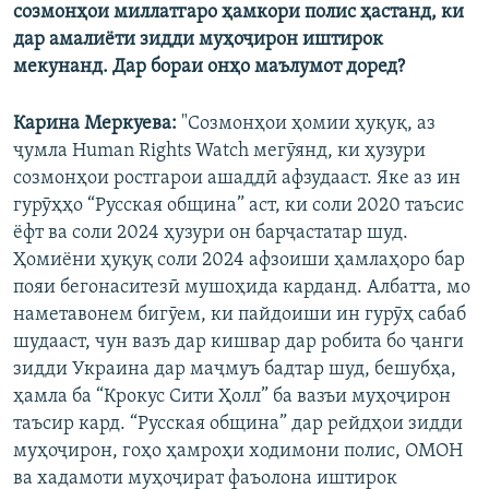
созмонҳои миллатгаро ҳамкори полис ҳастанд, ки
дар амалиёти зидди муҳоҷирон иштирок
мекунанд. Дар бораи онҳо маълумот доред?
Карина Меркуева:
"Созмонҳои ҳомии ҳуқуқ, аз
ҷумла Human Rights Watch мегӯянд, ки ҳузури
созмонҳои ростгарои ашаддӣ афзудааст. Яке аз ин
гурӯҳҳо “Русская община” аст, ки соли 2020 таъсис
ёфт ва соли 2024 ҳузури он барҷастатар шуд.
Ҳомиёни ҳуқуқ соли 2024 афзоиши ҳамлаҳоро бар
пояи бегонаситезӣ мушоҳида карданд. Албатта, мо
наметавонем бигӯем, ки пайдоиши ин гурӯҳ сабаб
шудааст, чун вазъ дар кишвар дар робита бо ҷанги
зидди Украина дар маҷмуъ бадтар шуд, бешубҳа,
ҳамла ба “Крокус Сити Ҳолл” ба вазъи муҳоҷирон
таъсир кард. “Русская община” дар рейдҳои зидди
муҳоҷирон, гоҳо ҳамроҳи ходимони полис, ОМОН
ва хадамоти муҳоҷират фаъолона иштирок