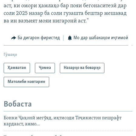
аст, ки омори ҳамлаҳо бар пояи бегонаситезӣ дар
соли 2025 назар ба соли гузашта бештар мешавад
ва ин вазъият мояи нигаронӣ аст."
Ба дигарон фиристед
Мо дар шабакаҳои иҷтимоӣ
Гӯшаҳо
Ҳамватан
Ҷомeа
Назарҳо ва боварҳо
Матолиби навтарин
Вобаста
Бонки Ҷаҳонӣ мегӯяд, иқтисоди Тоҷикистон пешрафт
кардааст, аммо...