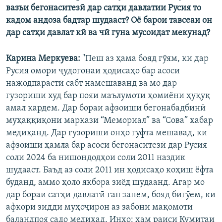
вазъи бегонаситезӣ дар сатҳи давлатии Русия то
кадом андоза бадтар шудааст? Оё барои тавсеаи он
дар сатҳи давлат кӣ ва чӣ гуна мусоидат мекунад?
Карина Меркуева:
"Пеш аз ҳама бояд гӯям, ки дар
Русия омори ҷудогонаи ҳодисаҳо бар асоси
нажодпарастӣ сабт намешаванд ва мо дар
гузориши худ бар пояи маълумоти ҳомиёни ҳуқуқ
амал кардем. Дар бораи афзоиши бегонабадбинӣ
муҳаққиқони маркази “Мемориал” ва “Сова” хабар
медиҳанд. Дар гузориши онҳо гуфта мешавад, ки
афзоиши ҳамла бар асоси бегонаситезӣ дар Русия
соли 2024 ба нишондодҳои соли 2011 наздик
шудааст. Баъд аз соли 2011 ин ҳодисаҳо коҳиш ёфта
буданд, аммо ҳоло якбора зиёд шудаанд. Агар мо
дар бораи сатҳи давлатӣ гап занем, бояд бигӯем, ки
афкори зидди муҳоҷирон аз забони мақомоти
баландпоя садо медиҳад. Инҳо: ҳам раиси Кумитаи