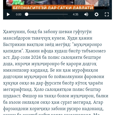
Auto
0:00
4:35
240p
Ҳамчунин, бояд ба забону шеваи гуфтугӯи
360p
мансабдорон таваҷҷуҳ кунем. Худи ҳамин
Auto
240p
360p
480p
480p
Бастрикин вақтҳои зиёд мегӯяд: "муҳоҷиронро
720p
қапидем". Ҳамин ифода худаш бисёр табъизомез
720p
1080p
аст. Дар соли 2024 ба полис салоҳияти бештаре
1080p
дода, ихроҷи муҳоҷиронро бе қарори додгоҳ
имконпазир карданд. Бе ин ҳам мурофиаҳои
додгоҳии муҳоҷирон бо поймолкунии фаровони
ҳуқуқи онҳо ва дар фурсати бисёр кӯтоҳ ҷараён
мегирифтанд. Ҳоло салоҳиятҳои полис бештар
шудааст. Фишор на танҳо болои муҳоҷирон, балки
ба аъзои оилаҳои онҳо ҳам сурат мегирад. Агар
фарзандони хориҷиҳо забони русиро надонанд,