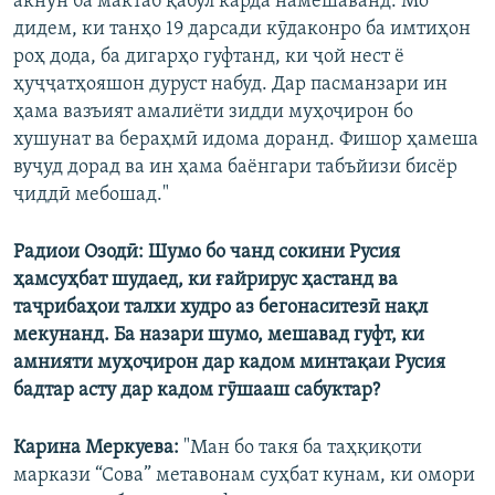
акнун ба мактаб қабул карда намешаванд. Мо
дидем, ки танҳо 19 дарсади кӯдаконро ба имтиҳон
роҳ дода, ба дигарҳо гуфтанд, ки ҷой нест ё
ҳуҷҷатҳояшон дуруст набуд. Дар пасманзари ин
ҳама вазъият амалиёти зидди муҳоҷирон бо
хушунат ва бераҳмӣ идома доранд. Фишор ҳамеша
вуҷуд дорад ва ин ҳама баёнгари табъйизи бисёр
ҷиддӣ мебошад."
Радиои Озодӣ: Шумо бо чанд сокини Русия
ҳамсуҳбат шудаед, ки ғайрирус ҳастанд ва
таҷрибаҳои талхи худро аз бегонаситезӣ нақл
мекунанд. Ба назари шумо, мешавад гуфт, ки
амнияти муҳоҷирон дар кадом минтақаи Русия
бадтар асту дар кадом гӯшааш сабуктар?
Карина Меркуева:
"Ман бо такя ба таҳқиқоти
маркази “Сова” метавонам суҳбат кунам, ки омори