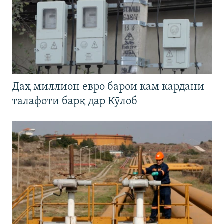
Даҳ миллион евро барои кам кардани
талафоти барқ дар Кӯлоб