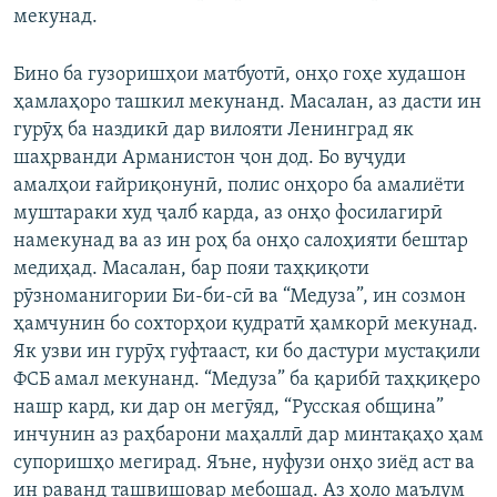
мекунад.
Бино ба гузоришҳои матбуотӣ, онҳо гоҳе худашон
ҳамлаҳоро ташкил мекунанд. Масалан, аз дасти ин
гурӯҳ ба наздикӣ дар вилояти Ленинград як
шаҳрванди Арманистон ҷон дод. Бо вуҷуди
амалҳои ғайриқонунӣ, полис онҳоро ба амалиёти
муштараки худ ҷалб карда, аз онҳо фосилагирӣ
намекунад ва аз ин роҳ ба онҳо салоҳияти бештар
медиҳад. Масалан, бар пояи таҳқиқоти
рӯзноманигории Би-би-сӣ ва “Медуза”, ин созмон
ҳамчунин бо сохторҳои қудратӣ ҳамкорӣ мекунад.
Як узви ин гурӯҳ гуфтааст, ки бо дастури мустақили
ФСБ амал мекунанд. “Медуза” ба қарибӣ таҳқиқеро
нашр кард, ки дар он мегӯяд, “Русская община”
инчунин аз раҳбарони маҳаллӣ дар минтақаҳо ҳам
супоришҳо мегирад. Яъне, нуфузи онҳо зиёд аст ва
ин раванд ташвишовар мебошад. Аз ҳоло маълум