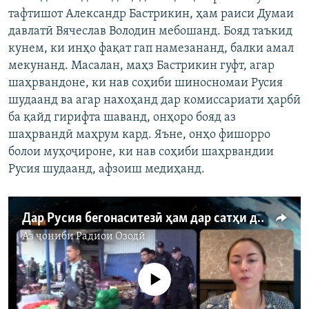
тафтишот Александр Бастрикин, ҳам раиси Думаи
давлатӣ Вячеслав Володин мебошанд. Бояд таъкид
кунем, ки инҳо фақат гап намезананд, балки амал
мекунанд. Масалан, маҳз Бастрикин гуфт, агар
шаҳрвандоне, ки нав соҳиби шиносномаи Русия
шудаанд ва агар нахоҳанд дар комиссариати ҳарбӣ
ба қайд гирифта шаванд, онҳоро бояд аз
шаҳрвандӣ маҳрум кард. Яъне, онҳо фишорро
болои муҳоҷироне, ки нав соҳиби шаҳрвандии
Русия шудаанд, афзоиш медиҳанд.
Дар Русия бегонаситезӣ ҳам дар сатҳи давлатӣ ва ҳам дар сатҳи маишӣ ҷой доштааст
Аз ҷониби
Радиои Озодӣ
Феълан кор намекунад