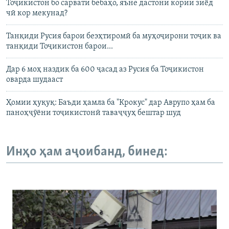
Тоҷикистон бо сарвати бебаҳо, яъне дастони кории зиёд
чӣ кор мекунад?
Танқиди Русия барои беэҳтиромӣ ба муҳоҷирони тоҷик ва
танқиди Тоҷикистон барои...
Дар 6 моҳ наздик ба 600 ҷасад аз Русия ба Тоҷикистон
оварда шудааст
Ҳомии ҳуқуқ: Баъди ҳамла ба "Крокус" дар Аврупо ҳам ба
паноҳҷӯёни тоҷикистонӣ таваҷҷуҳ бештар шуд
Инҳо ҳам аҷоибанд, бинед: