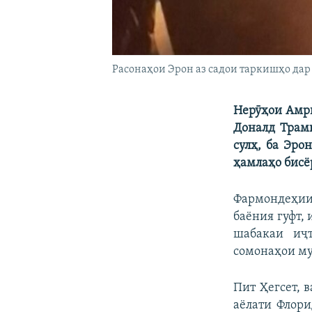
Расонаҳои Эрон аз садои таркишҳо да
Нерӯҳои Амри
Доналд Трамп
сулҳ, ба Эро
ҳамлаҳо бисёр
Фармондеҳии
баёния гуфт,
шабакаи иҷт
сомонаҳои му
Пит Ҳегсет, 
аёлати Флори