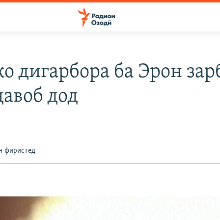
о дигарбора ба Эрон зарб
ҷавоб дод
н фиристед