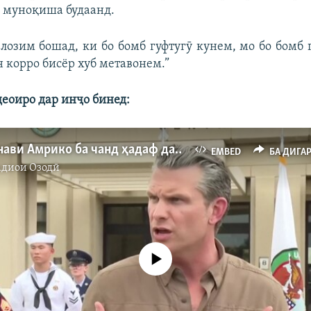
а муноқиша будаанд.
р лозим бошад, ки бо бомб гуфтугӯ кунем, мо бо бомб 
н корро бисёр хуб метавонем.”
еоиро дар инҷо бинед:
Ҳамлаҳои нави Амрико ба чанд ҳадаф дар Эрон
EMBED
БА ДИГА
адиои Озодӣ
Феълан кор намекунад