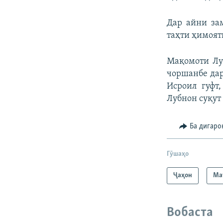
Дар айни за
таҳти ҳимоят
Мақомоти Лу
чоршанбе дар
Исроил гуфт
Лубнон суқут 
Ба дигаро
Гӯшаҳо
Ҷаҳон
Ма
Вобаста