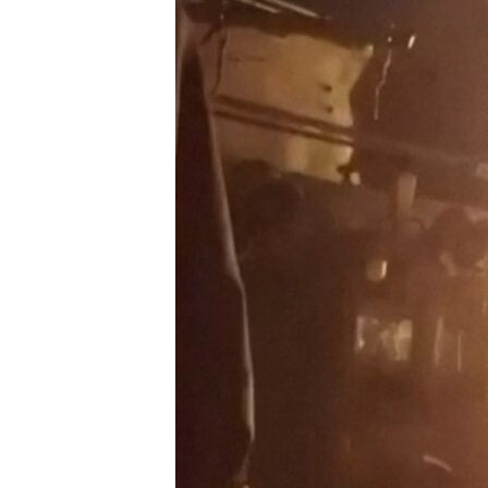
ГУЗОРИШҲОИ РАДИОӢ