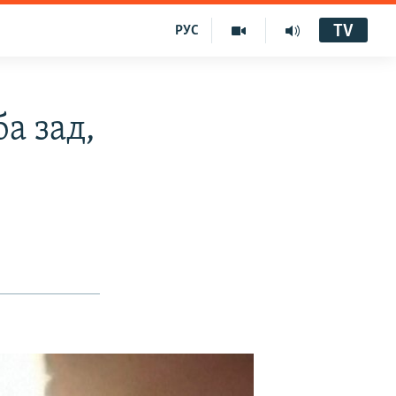
TV
РУС
а зад,