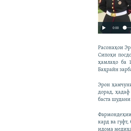
0:00
Расонаҳои Эр
Сипоҳи посдо
ҳамлаҳо ба 
Баҳрайн зарба
Эрон ҳамчуни
дорад, ҳадаф
баста шудани
Фармондеҳии
кард ва гуфт
идома медиҳ