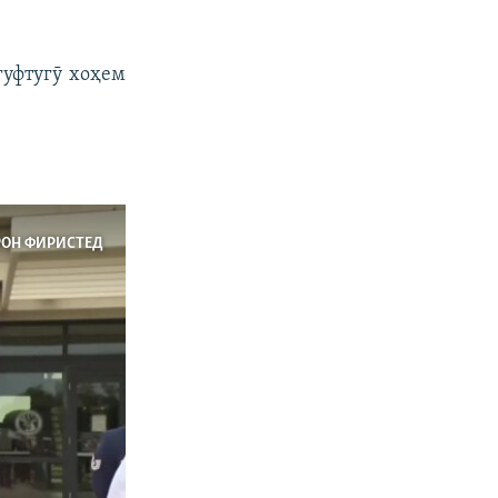
гуфтугӯ хоҳем
РОН ФИРИСТЕД