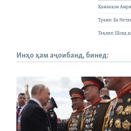
Ҳамлаҳои Амрик
Трамп: Ба Нета
Таҳлил: Шояд д
Инҳо ҳам аҷоибанд, бинед: