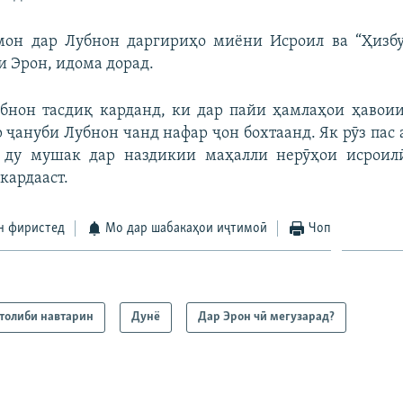
мон дар Лубнон даргириҳо миёни Исроил ва “Ҳизбул
и Эрон, идома дорад.
бнон тасдиқ карданд, ки дар пайи ҳамлаҳои ҳавоии
 ҷануби Лубнон чанд нафар ҷон бохтаанд. Як рӯз пас 
, ду мушак дар наздикии маҳалли нерӯҳои исроил
кардааст.
н фиристед
Мо дар шабакаҳои иҷтимоӣ
Чоп
толиби навтарин
Дунё
Дар Эрон чӣ мегузарад?