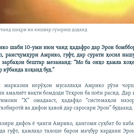
р чанд шаҳри ин кишвар гузориш доданд
ко шаби 10-уми июн чанд ҳадафро дар Эрон бомббо
, раисҷумҳури Амрико, гуфт, дар сурати ҳосил на
н зарбаҳои бештар мезананд: “Мо ба онҳо ҳамла хоҳ
 кӯбанда хоҳанд буд.”
 марказии нерӯҳои мусаллаҳи Амрико рӯзи чор
 ин амалиёт вақти бомдоди Теҳрон ба поён расид. Дар 
имоии “Х” омадааст, ҳадафҳо “системаҳои назо
хобиротӣ ва дифои ҳавоӣ дар саросари Эрон” будаанд.
вазири дифоъ ё ҷанги Амрико, ҳангоми суҳбат бо хаб
да гуфт, ҳамлаҳо талоше барои маҷбур кардани Эро