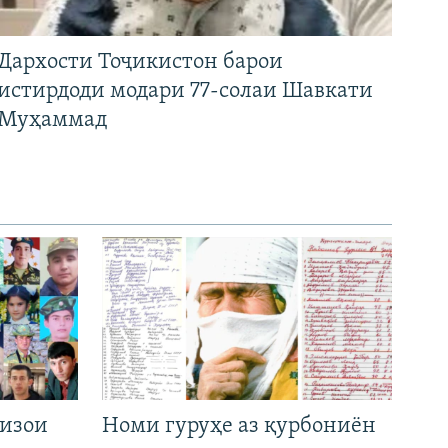
Дархости Тоҷикистон барои
истирдоди модари 77-солаи Шавкати
Муҳаммад
низои
Номи гуруҳе аз қурбониён