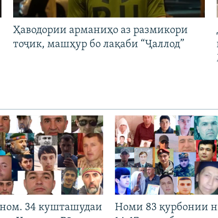
Ҳаводории арманиҳо аз размикори
тоҷик, машҳур бо лақаби “Ҷаллод”
 ном. 34 кушташудаи
Номи 83 қурбонии 