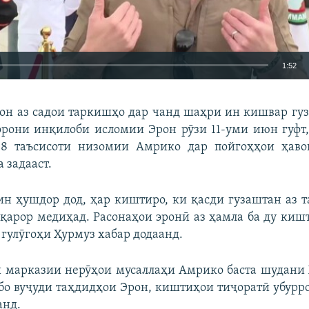
1:52
EMBED
БА ДИГАРОН 
он аз садои таркишҳо дар чанд шаҳри ин кишвар гу
рони инқилоби исломии Эрон рӯзи 11-уми июн гуфт,
18 таъсисоти низомии Амрико дар пойгоҳҳои ҳаво
 задааст.
Auto
240p
360p
480p
н ҳушдор дод, ҳар киштиро, ки қасди гузаштан аз 
720p
1080p
 қарор медиҳад. Расонаҳои эронӣ аз ҳамла ба ду киш
 гулӯгоҳи Ҳурмуз хабар додаанд.
 марказии нерӯҳои мусаллаҳи Амрико баста шудани 
, бо вуҷуди таҳдидҳои Эрон, киштиҳои тиҷоратӣ убурро
анд.