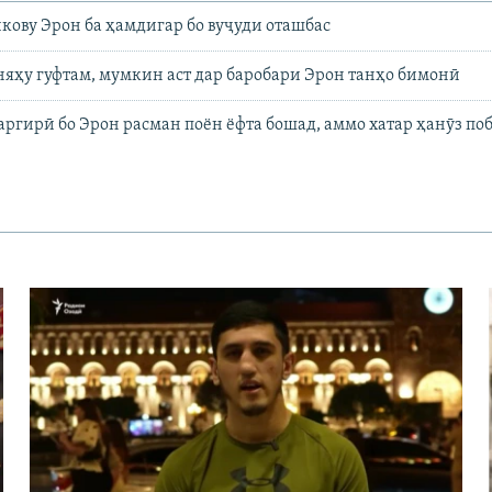
ову Эрон ба ҳамдигар бо вуҷуди оташбас
няҳу гуфтам, мумкин аст дар баробари Эрон танҳо бимонӣ
аргирӣ бо Эрон расман поён ёфта бошад, аммо хатар ҳанӯз по