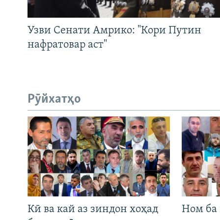
Узви Сенати Амрико: "Кори Путин
нафратовар аст"
Рӯйхатҳо
Кӣ ва кай аз зиндон хоҳад
Ном ба