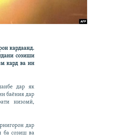
рон кардаанд.
шудани созиши
ем кард ва ин
шанбе дар як
ин баёния дар
рати низомӣ,
арнигорон дар
н ба созиш ва