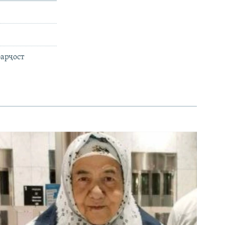
барҷост