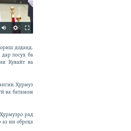
Auto
240p
ФИРИСТЕД
зориш доданд.
360p
 дар посух ба
480p
ии Кувайт ва
720p
1080p
тангии Ҳурмуз
тӣ ва батамом
px
бар
Ҳурмузро рад
 аз ин оброҳа