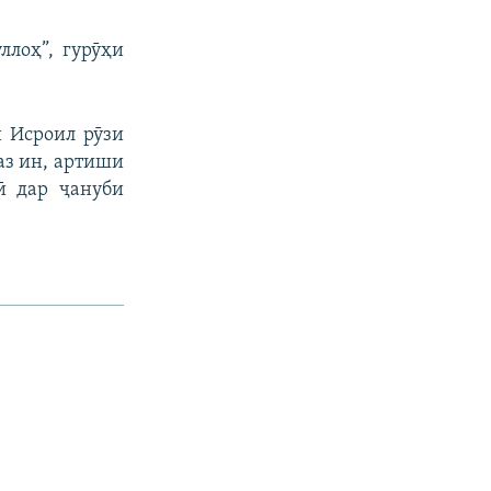
лоҳ”, гурӯҳи
 Исроил рӯзи
аз ин, артиши
ӣ дар ҷануби