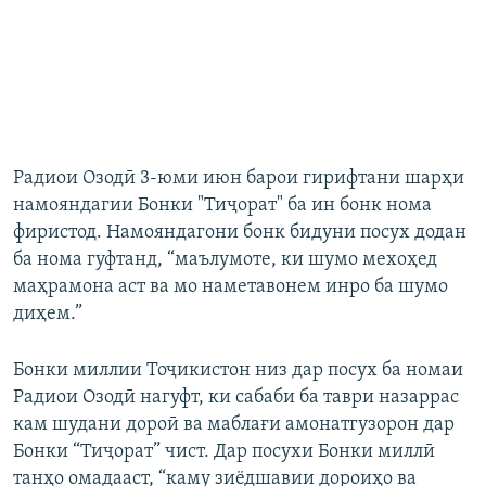
Радиои Озодӣ 3-юми июн барои гирифтани шарҳи
намояндагии Бонки "Тиҷорат" ба ин бонк нома
фиристод. Намояндагони бонк бидуни посух додан
ба нома гуфтанд, “маълумоте, ки шумо мехоҳед
маҳрамона аст ва мо наметавонем инро ба шумо
диҳем.”
Бонки миллии Тоҷикистон низ дар посух ба номаи
Радиои Озодӣ нагуфт, ки сабаби ба таври назаррас
кам шудани дороӣ ва маблағи амонатгузорон дар
Бонки “Тиҷорат” чист. Дар посухи Бонки миллӣ
танҳо омадааст, “каму зиёдшавии дороиҳо ва