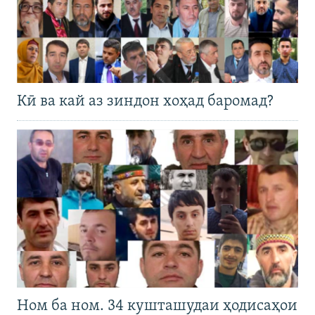
Кӣ ва кай аз зиндон хоҳад баромад?
Ном ба ном. 34 кушташудаи ҳодисаҳои