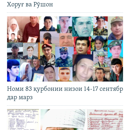
Хоруғ ва Рӯшон
Номи 83 қурбонии низои 14-17 сентябр
дар марз