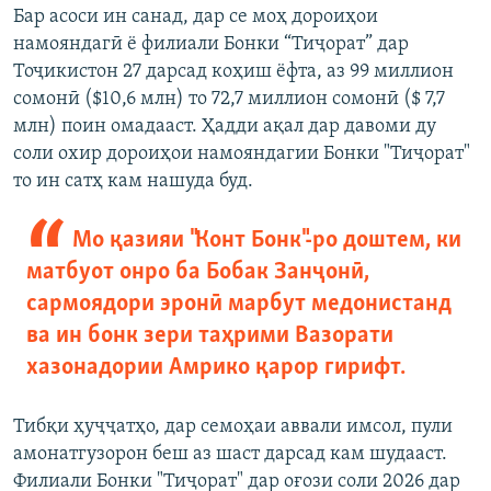
Бар асоси ин санад, дар се моҳ дороиҳои
намояндагӣ ё филиали Бонки “Тиҷорат” дар
Тоҷикистон 27 дарсад коҳиш ёфта, аз 99 миллион
сомонӣ ($10,6 млн) то 72,7 миллион сомонӣ ($ 7,7
млн) поин омадааст. Ҳадди ақал дар давоми ду
соли охир дороиҳои намояндагии Бонки "Тиҷорат"
то ин сатҳ кам нашуда буд.
Мо қазияи "Конт Бонк"-ро доштем, ки
матбуот онро ба Бобак Занҷонӣ,
сармоядори эронӣ марбут медонистанд
ва ин бонк зери таҳрими Вазорати
хазонадории Амрико қарор гирифт.
Тибқи ҳуҷҷатҳо, дар семоҳаи аввали имсол, пули
амонатгузорон беш аз шаст дарсад кам шудааст.
Филиали Бонки "Тиҷорат" дар оғози соли 2026 дар