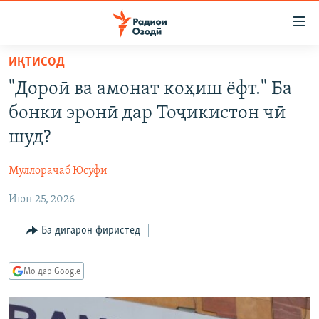
Пайвандҳои
дастрасӣ
Ҷаҳиш
ИҚТИСОД
ба
ГӮШАҲО
"Дороӣ ва амонат коҳиш ёфт." Ба
мояи
ГАПИ ОЗОД
СИЁСАТ
аслӣ
бонки эронӣ дар Тоҷикистон чӣ
РӮЗГОРИ МУҲОҶИР
Ҷаҳиш
ИҚТИСОД
шуд?
ба
САЛОМ, ХОҲАР
ҶОМЕА
феҳристи
Муллораҷаб Юсуфӣ
ТАҲҚИҚОТ
ҚАЗИЯИ "КРОКУС"
аслӣ
Ҷаҳиш
Июн 25, 2026
ҶАНГ ДАР УКРАИНА
ОСИЁИ МАРКАЗӢ
ба
НАЗАРИ МАРДУМ
ФАРҲАНГ
Ба дигарон фиристед
ҷустор
ЧАНДРАСОНАӢ
МЕҲМОНИ ОЗОДӢ
БЛОГИСТОН
Мо дар Google
РӮЙХАТҲО
ВАРЗИШ
ОЗОДӢ ОНЛАЙН
ВИДЕО
КИТОБҲОИ ОЗОДӢ
НИГОРИСТОН