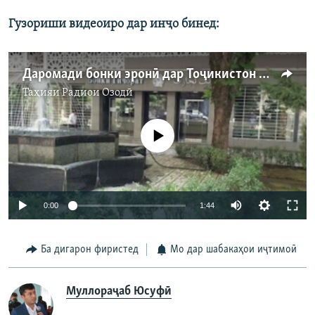
Гузориши видеоиро дар инҷо бинед:
Даромади бонки эронӣ дар Тоҷикистон кам шудааст
Таҳияи
Радиои Озодӣ
Феълан кор намекунад
Auto
0:00
1:44
240p
Ба дигарон фиристед
Мо дар шабакаҳои иҷтимоӣ
360p
Auto
240p
360p
480p
480p
Муллораҷаб Юсуфӣ
720p
720p
1080p