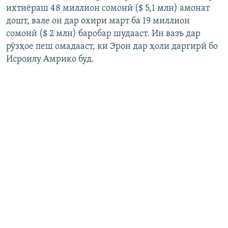
ихтиёраш 48 миллион сомонӣ ($ 5,1 млн) амонат
дошт, вале он дар охири март ба 19 миллион
сомонӣ ($ 2 млн) баробар шудааст. Ин вазъ дар
рӯзҳое пеш омадааст, ки Эрон дар ҳоли даргирӣ бо
Исроилу Амрико буд.