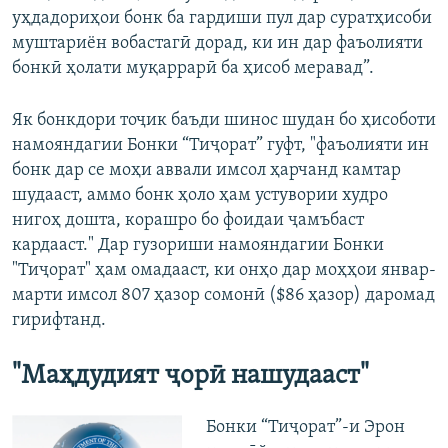
уҳдадориҳои бонк ба гардиши пул дар суратҳисоби
муштариён вобастагӣ дорад, ки ин дар фаъолияти
бонкӣ ҳолати муқаррарӣ ба ҳисоб меравад”.
Як бонкдори тоҷик баъди шинос шудан бо ҳисоботи
намояндагии Бонки “Тиҷорат” гуфт, "фаъолияти ин
бонк дар се моҳи аввали имсол ҳарчанд камтар
шудааст, аммо бонк ҳоло ҳам устувории худро
нигоҳ дошта, корашро бо фоидаи ҷамъбаст
кардааст." Дар гузориши намояндагии Бонки
"Тиҷорат" ҳам омадааст, ки онҳо дар моҳҳои январ-
марти имсол 807 ҳазор сомонӣ ($86 ҳазор) даромад
гирифтанд.
"Маҳдудият ҷорӣ нашудааст"
Бонки “Тиҷорат”-и Эрон