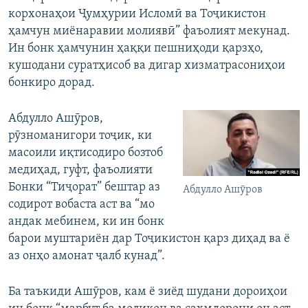
корхонаҳои Ҷумҳурии Исломӣ ва Тоҷикистон
ҳамчун миёнаравии молиявӣ” фаъолият мекунад.
Ин бонк ҳамчунин ҳаққи пешниҳоди қарзҳо,
кушодани суратҳисоб ва дигар хизматрасониҳои
бонкиро дорад.
Абдулло Ашӯров,
рӯзноманигори тоҷик, ки
масоили иқтисодиро бозтоб
медиҳад, гуфт, фаъолияти
Бонки “Тиҷорат” бештар аз
Абдулло Ашӯров
содирот вобаста аст ва “мо
андак мебинем, ки ин бонк
барои муштариён дар Тоҷикистон қарз диҳад ва ё
аз онҳо амонат ҷалб кунад”.
Ба таъкиди Ашӯров, кам ё зиёд шудани дороиҳои