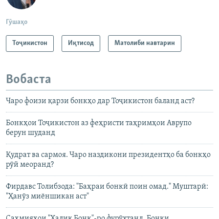
1080p
Гӯшаҳо
Тоҷикистон
Иқтисод
Матолиби навтарин
Вобаста
Чаро фоизи қарзи бонкҳо дар Тоҷикистон баланд аст?
Бонкҳои Тоҷикистон аз феҳристи таҳримҳои Аврупо
берун шуданд
Қудрат ва сармоя. Чаро наздикони президентҳо ба бонкҳо
рӯй меоранд?
Фирдавс Толибзода: "Баҳраи бонкӣ поин омад." Муштарӣ:
"Ҳанӯз миёншикан аст"
Саҳмияҳои "Халиқ Бонк"-ро фурӯхтанд. Бонки