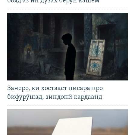
бояд аз ин дӯзах берун кашем"
Занеро, ки хостааст писарашро
бифурӯшад, зиндонӣ кардаанд