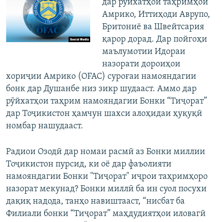
дар рӯйхатҳои таҳримҳои
Амрико, Иттиҳоди Аврупо,
Бритониё ва Швейтсария
қарор дорад. Дар пойгоҳи
маълумотии Идораи
назорати дороиҳои
хориҷии Амрико (OFAC) суроғаи намояндагии
бонк дар Душанбе низ зикр шудааст. Аммо дар
рӯйхатҳои таҳрим намояндагии Бонки “Тиҷорат”
дар Тоҷикистон ҳамчун шахси алоҳидаи ҳуқуқӣ
номбар нашудааст.
Радиои Озодӣ дар номаи расмӣ аз Бонки миллии
Тоҷикистон пурсид, ки оё дар фаъолияти
намояндагии Бонки "Тиҷорат" иҷрои таҳримҳоро
назорат мекунад? Бонки миллӣ ба ин суол посухи
дақиқ надода, танҳо навиштааст, “нисбат ба
Филиали бонки “Тиҷорат” маҳдудиятҳои иловагӣ