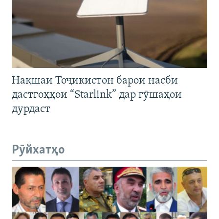
Нақшаи Тоҷикистон барои насби
дастгоҳҳои “Starlink” дар гӯшаҳои
дурдаст
Рӯйхатҳо