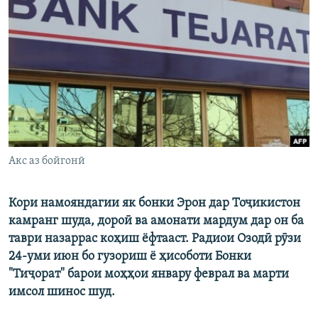
ГУЗОРИШҲОИ РАДИОӢ
Русский
ПАЙГИРӢ КУНЕД
Ҳамаи сомонаҳои RFE/RL
Акс аз бойгонӣ
Кори намояндагии як бонки Эрон дар Тоҷикистон
камранг шуда, дороӣ ва амонати мардум дар он ба
таври назаррас коҳиш ёфтааст. Радиои Озодӣ рӯзи
24-уми июн бо гузориш ё ҳисоботи Бонки
"Тиҷорат" барои моҳҳои январу феврал ва марти
имсол шинос шуд.