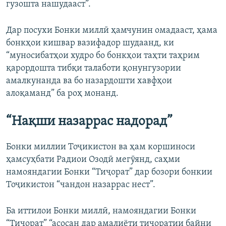
гузошта нашудааст”.
Дар посухи Бонки миллӣ ҳамчунин омадааст, ҳама
бонкҳои кишвар вазифадор шудаанд, ки
“муносибатҳои худро бо бонкҳои таҳти таҳрим
қарордошта тибқи талаботи қонунгузории
амалкунанда ва бо назардошти хавфҳои
алоқаманд” ба роҳ монанд.
“Нақши назаррас надорад”
Бонки миллии Тоҷикистон ва ҳам коршиноси
ҳамсуҳбати Радиои Озодӣ мегӯянд, саҳми
намояндагии Бонки “Тиҷорат” дар бозори бонкии
Тоҷикистон “чандон назаррас нест”.
Ба иттилои Бонки миллӣ, намояндагии Бонки
“Тиҷорат” “асосан дар амалиёти тиҷоратии байни