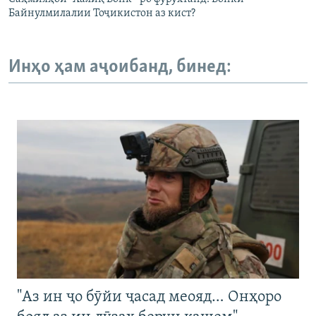
Байнулмилалии Тоҷикистон аз кист?
Инҳо ҳам аҷоибанд, бинед:
"Аз ин ҷо бӯйи ҷасад меояд… Онҳоро