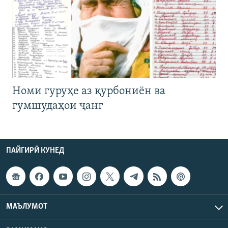
Номи гуруҳе аз қурбониён ва
гумшудаҳои ҷанг
ПАЙГИРӢ КУНЕД
МАЪЛУМОТ