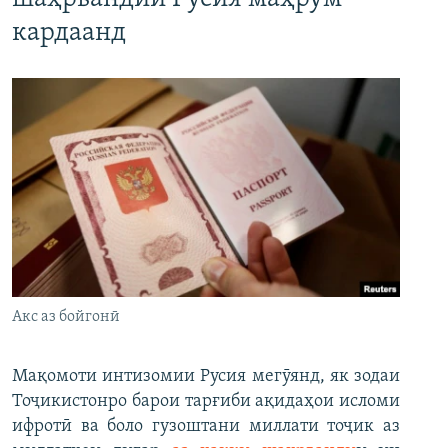
кардаанд
Акс аз бойгонӣ
Мақомоти интизомии Русия мегӯянд, як зодаи
Тоҷикистонро барои тарғиби ақидаҳои исломи
ифротӣ ва боло гузоштани миллати тоҷик аз