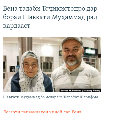
Вена талаби Тоҷикистонро дар
бораи Шавкати Муҳаммад рад
кардааст
Шавкати Муҳаммад бо модараш Шарофат Шарифова
Додгоҳи парвандаҳои ҷиноӣ дар Вена
,