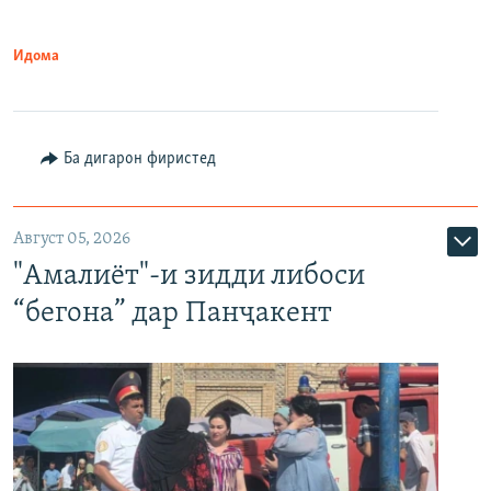
Идома
Ба дигарон фиристед
Август 05, 2026
"Амалиёт"-и зидди либоси
“бегона” дар Панҷакент