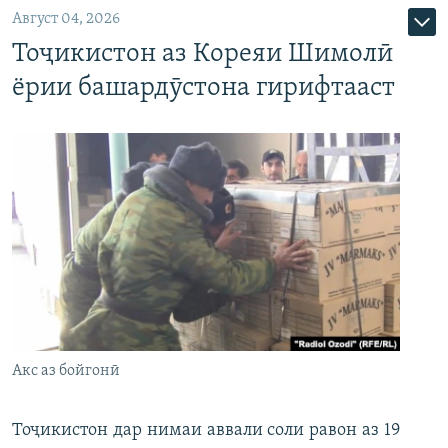
Август 04, 2026
Тоҷикистон аз Кореяи Шимолӣ
ёрии башардӯстона гирифтааст
Акс аз бойгонӣ
Тоҷикистон дар нимаи аввали соли равон аз 19