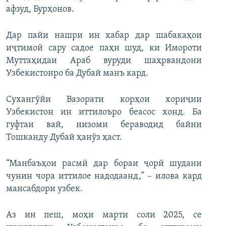
афзуд, Бурҳонов.
Дар пайи нашри ин хабар дар шабакаҳои
иҷтимоӣ сару садое паҳн шуд, ки Имороти
Муттаҳидаи Араб вуруди шаҳрвандони
Узбекистонро ба Дубай манъ кард.
Сухангӯйи Вазорати корҳои хориҷии
Узбекистон ин иттилоъро беасос хонд. Ба
гуфтаи вай, низоми бераводид байни
Тошканду Дубай ҳанӯз ҳаст.
“Манбаъҳои расмӣ дар бораи ҷорӣ шудани
чунин чора иттилое надодаанд,” – илова кард
мансабдори узбек.
Аз ин пеш, моҳи марти соли 2025, се