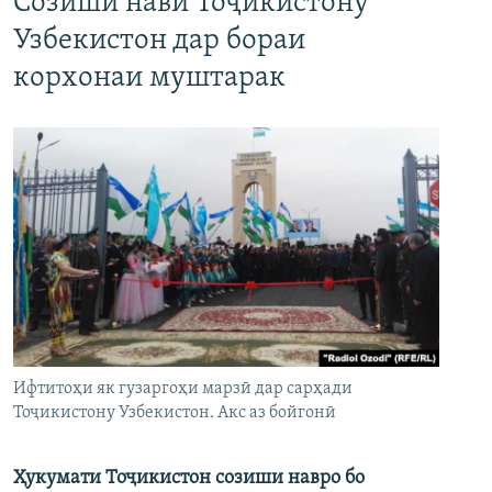
Созиши нави Тоҷикистону
Узбекистон дар бораи
корхонаи муштарак
Ифтитоҳи як гузаргоҳи марзӣ дар сарҳади
Тоҷикистону Узбекистон. Акс аз бойгонӣ
Ҳукумати Тоҷикистон созиши навро бо