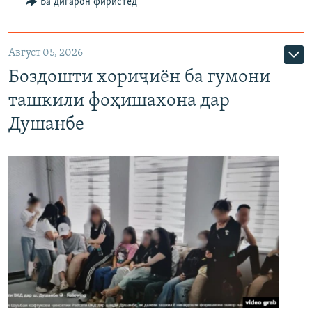
Ба дигарон фиристед
Август 05, 2026
Боздошти хориҷиён ба гумони
ташкили фоҳишахона дар
Душанбе