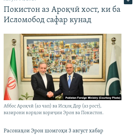
Покистон аз Ароқчӣ хост, ки ба
Исломобод сафар кунад
Аббос Ароқчӣ (аз чап) ва Исҳоқ Дор (аз рост),
вазирони корҳои хориҷии Эрон ва Покистон.
Расонаҳои Эрон шомгоҳи 3 август хабар