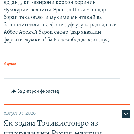
доданд, ки вазирони корҳои хориҷии
Ҷумҳурии исломии Эрон ва Покистон дар
бораи таҳаввулоти муҳими минтақаӣ ва
байналмилалӣ телефонӣ гуфтугӯ карданд ва аз
Аббос Ароқчӣ барои сафар "дар аввалин
фурсати мумкин" ба Исломобод даъват шуд.
Идома
Ба дигарон фиристед
Август 03, 2026
Як зодаи Тоҷикистонро аз
шаҳрвандии Русия маҳрум