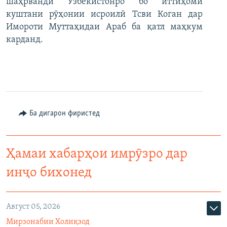
шаҳрванди Узбекистонро бо иттиҳоми
куштани рӯҳонии исроилӣ Тсви Коган дар
Имороти Муттаҳидаи Араб ба қатл маҳкум
карданд.
Ба дигарон фиристед
Ҳамаи хабарҳои имрӯзро дар
инҷо бихонед
Август 05, 2026
Мирзонабии Холиқзод