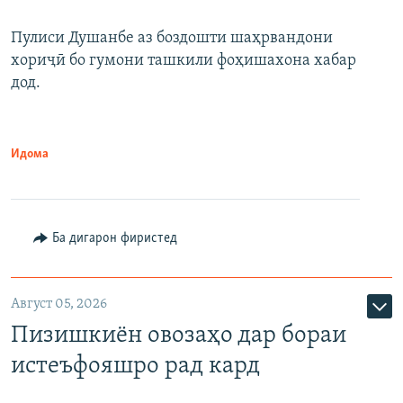
Пулиси Душанбе аз боздошти шаҳрвандони
хориҷӣ бо гумони ташкили фоҳишахона хабар
дод.
Идома
Ба дигарон фиристед
Август 05, 2026
Пизишкиён овозаҳо дар бораи
истеъфояшро рад кард