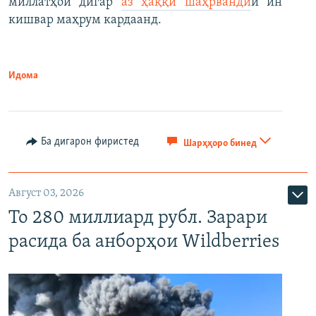
миллатҳои дигар
аз ҳаққи шаҳрванди
и ин
кишвар маҳрум кардаанд.
Идома
Ба дигарон фиристед
Шарҳҳоро бинед
Август 03, 2026
То 280 миллиард рубл. Зарари
расида ба анборҳои Wildberries