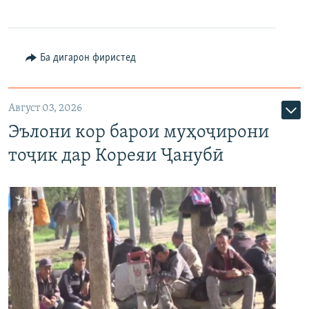
Ба дигарон фиристед
Август 03, 2026
Эълони кор барои муҳоҷирони
тоҷик дар Кореяи Ҷанубӣ