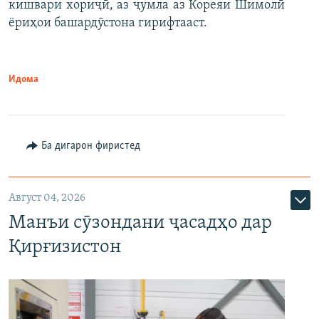
кишвари хориҷӣ, аз ҷумла аз Кореяи Шимолӣ
ёриҳои башардӯстона гирифтааст.
Идома
Ба дигарон фиристед
Август 04, 2026
Манъи сӯзондани ҷасадҳо дар
Қирғизистон