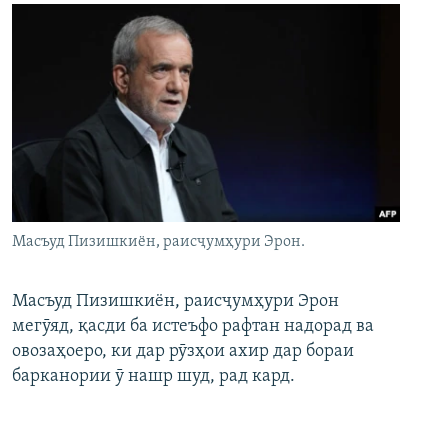
Масъуд Пизишкиён, раисҷумҳури Эрон.
Масъуд Пизишкиён, раисҷумҳури Эрон
мегӯяд, қасди ба истеъфо рафтан надорад ва
овозаҳоеро, ки дар рӯзҳои ахир дар бораи
барканории ӯ нашр шуд, рад кард.