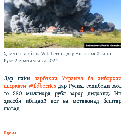
Ҳамла ба анбори Wildberries дар Новосемейкино.
Рӯзи 2-юми августи 2026
Дар пайи
зарбаҳои Украина ба анборҳои
ширкати Wildberries
дар Русия, соҳибони мол
то 280 миллиард рубл зарар дидаанд. Ин
ҳисоби ибтидоӣ аст ва метавонад бештар
шавад.
Идома