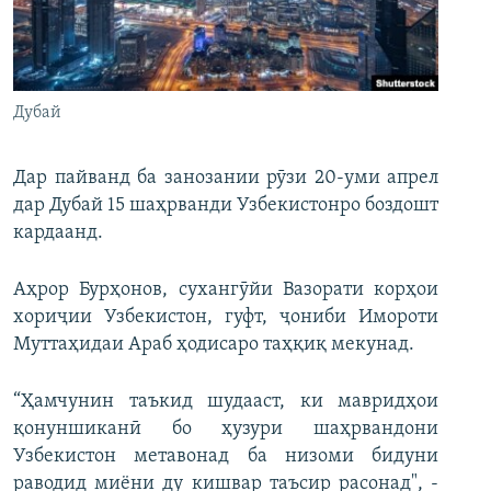
ГУЗОРИШҲОИ РАДИОӢ
Русский
ПАЙГИРӢ КУНЕД
Дубай
Дар пайванд ба занозании рӯзи 20-уми апрел
дар Дубай 15 шаҳрванди Узбекистонро боздошт
кардаанд.
Ҳамаи сомонаҳои RFE/RL
Аҳрор Бурҳонов, сухангӯйи Вазорати корҳои
хориҷии Узбекистон, гуфт, ҷониби Имороти
Муттаҳидаи Араб ҳодисаро таҳқиқ мекунад.
“Ҳамчунин таъкид шудааст, ки мавридҳои
қонуншиканӣ бо ҳузури шаҳрвандони
Узбекистон метавонад ба низоми бидуни
раводид миёни ду кишвар таъсир расонад", -