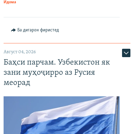
Идома
Ба дигарон фиристед
Август 04, 2026
Баҳси парчам. Узбекистон як
зани муҳоҷирро аз Русия
меорад