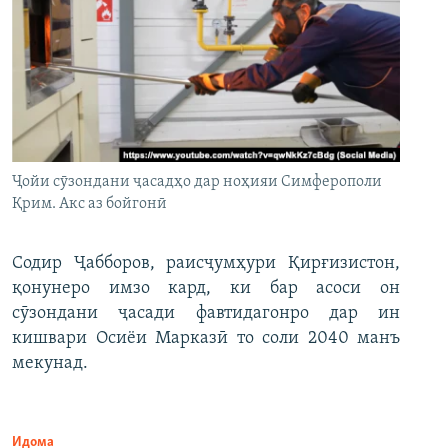
Ҷойи сӯзондани ҷасадҳо дар ноҳияи Симферополи
Қрим. Акс аз бойгонӣ
Содир Ҷабборов, раисҷумҳури Қирғизистон,
қонунеро имзо кард, ки бар асоси он
сӯзондани ҷасади фавтидагонро дар ин
кишвари Осиёи Марказӣ то соли 2040 манъ
мекунад.
Идома