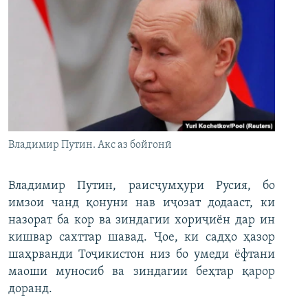
Владимир Путин. Акс аз бойгонӣ
Владимир Путин, раисҷумҳури Русия, бо
имзои чанд қонуни нав иҷозат додааст, ки
назорат ба кор ва зиндагии хориҷиён дар ин
кишвар сахттар шавад. Ҷое, ки садҳо ҳазор
шаҳрванди Тоҷикистон низ бо умеди ёфтани
маоши муносиб ва зиндагии беҳтар қарор
доранд.