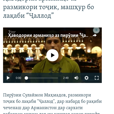
размикори тоҷик, машҳур бо
лақаби “Ҷаллод”
Ҳаводории арманиҳо аз пирӯзии "Ҷаллод"-и тоҷик
Феълан кор намекунад
Auto
0:00
2:49
240p
Пирӯзии Сулаймон Маҳмадов, размикори
360p
тоҷик бо лақаби "Ҷаллод", дар набард бо рақиби
480p
Auto
240p
360p
480p
чеченаш дар Арманистон дар сархати
720p