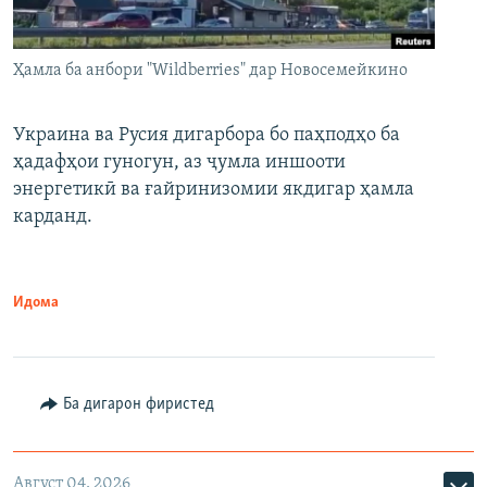
Ҳамла ба анбори "Wildberries" дар Новосемейкино
Украина ва Русия дигарбора бо паҳподҳо ба
ҳадафҳои гуногун, аз ҷумла иншооти
энергетикӣ ва ғайринизомии якдигар ҳамла
карданд.
Идома
Ба дигарон фиристед
Август 04, 2026