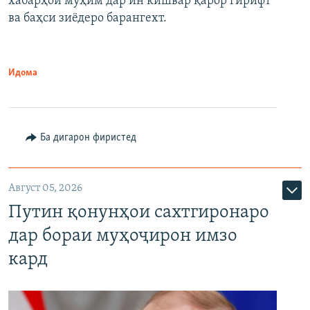
хабарҳои муҳим дар ин кишвар қарор гирифт
720p
1080p
ва баҳси зиёдеро барангехт.
1080p
Идома
Ба дигарон фиристед
Август 05, 2026
Путин қонунҳои сахтгиронаро
дар бораи муҳоҷирон имзо
кард