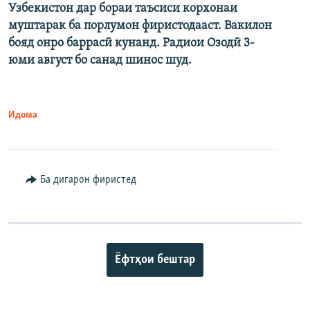
Узбекистон дар бораи таъсиси корхонаи
муштарак ба порлумон фиристодааст. Вакилон
бояд онро баррасӣ кунанд. Радиои Озодӣ 3-
юми август бо санад шинос шуд.
Идома
Ба дигарон фиристед
Ёфтҳои бештар