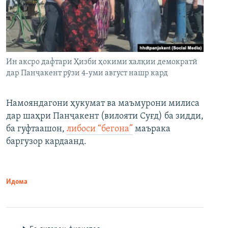
Ин аксро дафтари Ҳизби ҳокими халқии демократӣ
дар Панҷакент рӯзи 4-уми август нашр кард
Намояндагони ҳукумат ва маъмурони милиса
дар шаҳри Панҷакент (вилояти Суғд) ба зидди,
ба гуфтаашон,
либоси “бегона”
маърака
баргузор кардаанд.
Идома