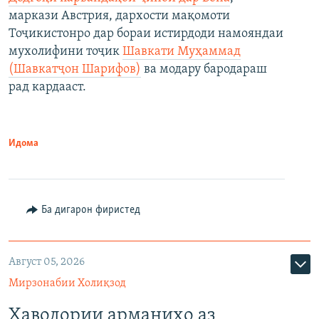
маркази Австрия, дархости мақомоти
Тоҷикистонро дар бораи истирдоди намояндаи
мухолифини тоҷик
Шавкати Муҳаммад
(Шавкатҷон Шарифов)
ва модару бародараш
рад кардааст.
Идома
Ба дигарон фиристед
Август 05, 2026
Мирзонабии Холиқзод
Ҳаводории арманиҳо аз