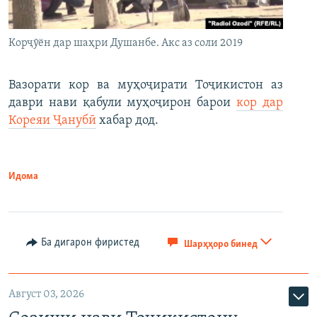
Корҷӯён дар шаҳри Душанбе. Акс аз соли 2019
Вазорати кор ва муҳоҷирати Тоҷикистон аз
даври нави қабули муҳоҷирон барои
кор дар
Кореяи Ҷанубӣ
хабар дод.
Идома
Ба дигарон фиристед
Шарҳҳоро бинед
Август 03, 2026