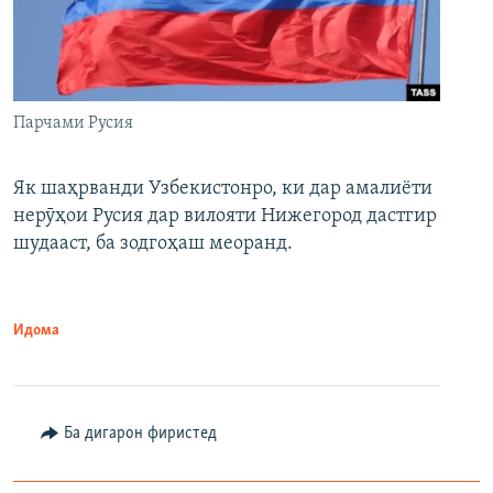
Парчами Русия
Як шаҳрванди Узбекистонро, ки дар амалиёти
нерӯҳои Русия дар вилояти Нижегород дастгир
шудааст, ба зодгоҳаш меоранд.
Идома
Ба дигарон фиристед