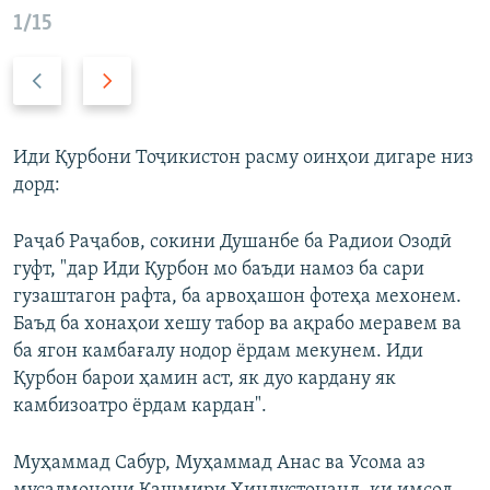
1/15
п
б
е
а
ш
ъ
и
д
Иди Қурбони Тоҷикистон расму оинҳои дигаре низ
н
ӣ
дорд:
а
Раҷаб Раҷабов, сокини Душанбе ба Радиои Озодӣ
гуфт, "дар Иди Қурбон мо баъди намоз ба сари
гузаштагон рафта, ба арвоҳашон фотеҳа мехонем.
Баъд ба хонаҳои хешу табор ва ақрабо меравем ва
ба ягон камбағалу нодор ёрдам мекунем. Иди
Қурбон барои ҳамин аст, як дуо кардану як
камбизоатро ёрдам кардан".
Муҳаммад Сабур, Муҳаммад Анас ва Усома аз