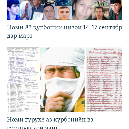
Номи 83 қурбонии низои 14-17 сентябр
дар марз
Номи гуруҳе аз қурбониён ва
гумшудаҳои ҷанг