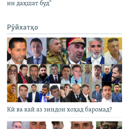
ин даҳшат буд"
Рӯйхатҳо
Кӣ ва кай аз зиндон хоҳад баромад?