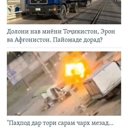
Долони нав миёни Тоҷикистон, Эрон
ва Афғонистон. Пайомаде дорад?
"Паҳпод дар тори сарам чарх мезад…