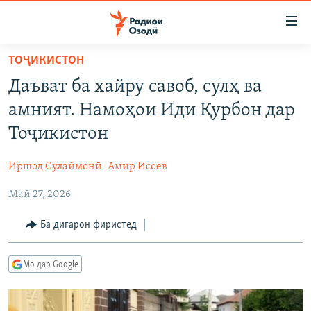
Пайвандҳои
дастрасӣ
Ҷаҳиш
ТОҶИКИСТОН
ба
ГӮШАҲО
Даъват ба хайру савоб, сулҳ ва
мояи
ГАПИ ОЗОД
СИЁСАТ
аслӣ
амният. Намоҳои Иди Қурбон дар
РӮЗГОРИ МУҲОҶИР
Ҷаҳиш
ИҚТИСОД
Тоҷикистон
ба
САЛОМ, ХОҲАР
ҶОМЕА
феҳристи
Иршод Сулаймонӣ
Амир Исоев
ТАҲҚИҚОТ
ҚАЗИЯИ "КРОКУС"
аслӣ
Ҷаҳиш
Май 27, 2026
ҶАНГ ДАР УКРАИНА
ОСИЁИ МАРКАЗӢ
ба
НАЗАРИ МАРДУМ
ФАРҲАНГ
Ба дигарон фиристед
ҷустор
ЧАНДРАСОНАӢ
МЕҲМОНИ ОЗОДӢ
БЛОГИСТОН
Мо дар Google
РӮЙХАТҲО
ВАРЗИШ
ОЗОДӢ ОНЛАЙН
ВИДЕО
КИТОБҲОИ ОЗОДӢ
НИГОРИСТОН