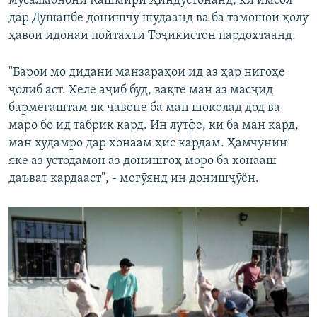
мусалмонони Кашмири Ҳиндустонанд, ки имсол
дар Душанбе донишҷӯ шудаанд ва ба тамошои ҳолу
ҳавои идонаи пойтахти Тоҷикистон пардохтаанд.
"Барои мо дидани манзараҳои ид аз ҳар нигоҳе
ҷолиб аст. Хеле аҷиб буд, вақте ман аз масҷид
бармегаштам як ҷавоне ба ман шоколад дод ва
маро бо ид табрик кард. Ин лутфе, ки ба ман кард,
ман худамро дар хонаам ҳис кардам. Ҳамчунин
яке аз устодамон аз донишгоҳ моро ба хонааш
даъват кардааст", - мегӯянд ин донишҷӯён.