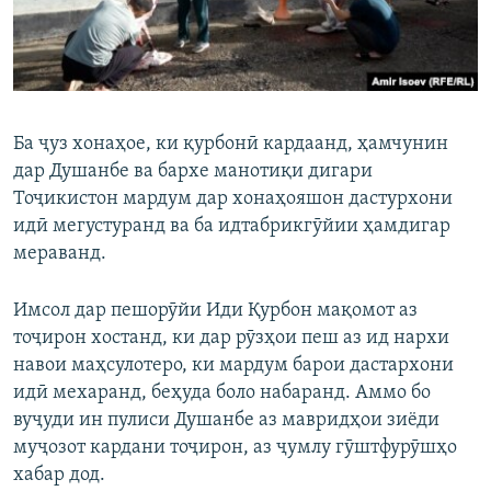
Ба ҷуз хонаҳое, ки қурбонӣ кардаанд, ҳамчунин
дар Душанбе ва бархе манотиқи дигари
Тоҷикистон мардум дар хонаҳояшон дастурхони
идӣ мегустуранд ва ба идтабрикгӯйии ҳамдигар
мераванд.
Имсол дар пешорӯйи Иди Қурбон мақомот аз
тоҷирон хостанд, ки дар рӯзҳои пеш аз ид нархи
навои маҳсулотеро, ки мардум барои дастархони
идӣ мехаранд, беҳуда боло набаранд. Аммо бо
вуҷуди ин пулиси Душанбе аз мавридҳои зиёди
муҷозот кардани тоҷирон, аз ҷумлу гӯштфурӯшҳо
хабар дод.