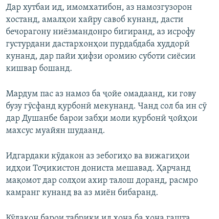
Дар хутбаи ид, имомхатибон, аз намозгузорон
хостанд, амалҳои хайру савоб кунанд, дасти
бечорагону ниёзмандонро бигиранд, аз исрофу
густурдани дастархонҳои пурдабдаба худдорӣ
кунанд, дар пайи ҳифзи оромию суботи сиёсии
кишвар бошанд.
Мардум пас аз намоз ба ҷойе омадаанд, ки гову
бузу гӯсфанд қурбонӣ мекунанд. Чанд сол ба ин сӯ
дар Душанбе барои забҳи моли қурбонӣ ҷойҳои
махсус муайян шудаанд.
Идгардаки кӯдакон аз зебогиҳо ва вижагиҳои
идҳои Тоҷикистон дониста мешавад. Ҳарчанд
мақомот дар солҳои ахир талош доранд, расмро
камранг кунанд ва аз миён бибаранд.
Кӯдакон барои табрики ид хона ба хона гашта,