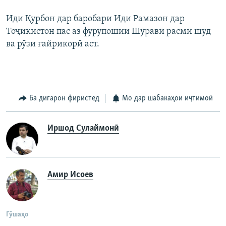
Иди Қурбон дар баробари Иди Рамазон дар
Тоҷикистон пас аз фурӯпошии Шӯравӣ расмӣ шуд
ва рӯзи ғайрикорӣ аст.
Ба дигарон фиристед
Мо дар шабакаҳои иҷтимоӣ
Иршод Сулаймонӣ
Амир Исоев
Гӯшаҳо