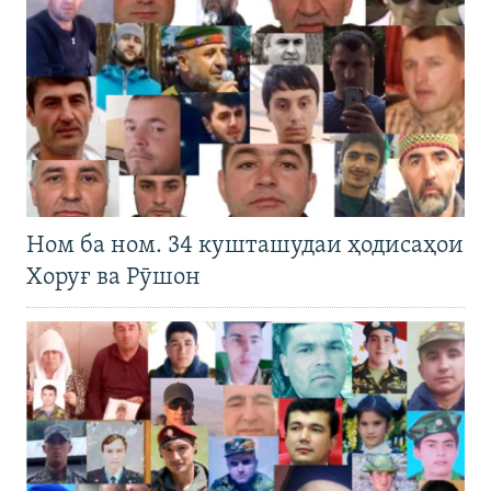
Ном ба ном. 34 кушташудаи ҳодисаҳои
Хоруғ ва Рӯшон