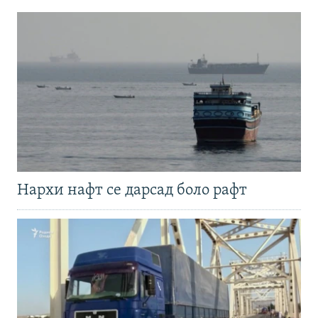
Нархи нафт се дарсад боло рафт