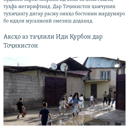
туҳфа мегирифтанд. Дар Тоҷикистон ҳамчунин
тухмҷангу дигар расму оинҳо бостонии мардумиро
бо идҳои мусалмонӣ омезиш додаанд.
Аксҳо аз таҷлили Иди Қурбон дар
Тоҷикистон