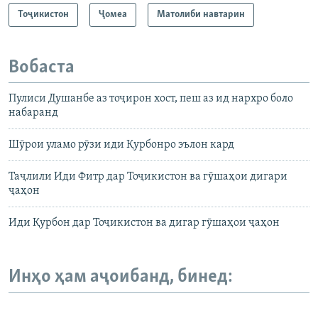
Тоҷикистон
Ҷомeа
Матолиби навтарин
Вобаста
Пулиси Душанбе аз тоҷирон хост, пеш аз ид нархро боло
набаранд
Шӯрои уламо рӯзи иди Қурбонро эълон кард
Таҷлили Иди Фитр дар Тоҷикистон ва гӯшаҳои дигари
ҷаҳон
Иди Қурбон дар Тоҷикистон ва дигар гӯшаҳои ҷаҳон
Инҳо ҳам аҷоибанд, бинед: