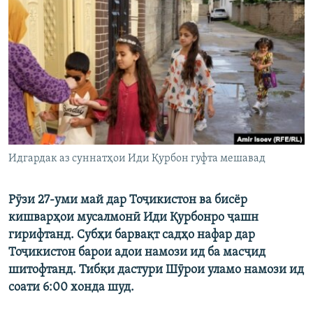
ГУЗОРИШҲОИ РАДИОӢ
Русский
ПАЙГИРӢ КУНЕД
Ҳамаи сомонаҳои RFE/RL
Идгардак аз суннатҳои Иди Қурбон гуфта мешавад
Рӯзи 27-уми май дар Тоҷикистон ва бисёр
кишварҳои мусалмонӣ Иди Қурбонро ҷашн
гирифтанд. Субҳи барвақт садҳо нафар дар
Тоҷикистон барои адои намози ид ба масҷид
шитофтанд. Тибқи дастури Шӯрои уламо намози ид
соати 6:00 хонда шуд.