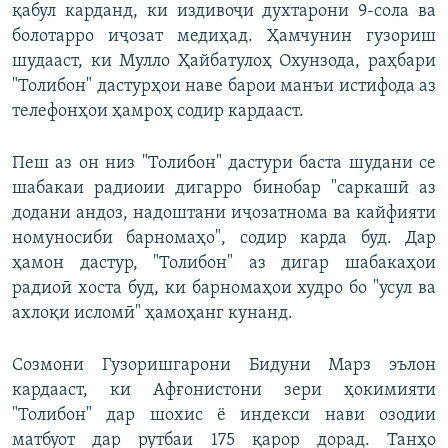
қабул карданд, ки издивоҷи духтарони 9-сола ва
болотарро иҷозат медиҳад. Ҳамчунин гузориш
шудааст, ки Мулло Ҳайбатулоҳ Охунзода, раҳбари
"Толибон" дастурҳои наве барои манъи истифода аз
телефонҳои ҳамроҳ содир кардааст.
Пеш аз он низ "Толибон" дастури баста шудани се
шабакаи радиоии дигарро бинобар "саркашӣ аз
додани андоз, надоштани иҷозатнома ва кайфияти
номуносиби барномаҳо", содир карда буд. Дар
ҳамон дастур, "Толибон" аз дигар шабакаҳои
радиоӣ хоста буд, ки барномаҳои худро бо "усул ва
ахлоқи исломӣ" ҳамоҳанг кунанд.
Созмони Гузоришгарони Бидуни Марз эълон
кардааст, ки Афғонистони зери ҳокимияти
"Толибон" дар шохис ё индекси нави озодии
матбуот дар рутбаи 175 қарор дорад. Танҳо