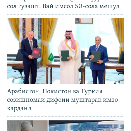
сол гузашт. Вай имсол 50-сола мешуд
Арабистон, Покистон ва Туркия
созишномаи дифоии муштарак имзо
карданд