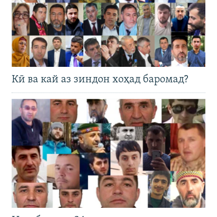
Кӣ ва кай аз зиндон хоҳад баромад?