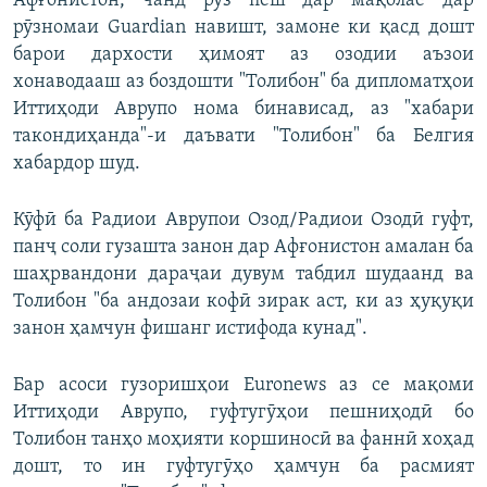
Афғонистон, чанд рӯз пеш дар мақолае дар
рӯзномаи Guardian навишт, замоне ки қасд дошт
барои дархости ҳимоят аз озодии аъзои
хонаводааш аз боздошти "Толибон" ба дипломатҳои
Иттиҳоди Аврупо нома бинависад, аз "хабари
такондиҳанда"-и даъвати "Толибон" ба Белгия
хабардор шуд.
Кӯфӣ ба Радиои Аврупои Озод/Радиои Озодӣ гуфт,
панҷ соли гузашта занон дар Афғонистон амалан ба
шаҳрвандони дараҷаи дувум табдил шудаанд ва
Толибон "ба андозаи кофӣ зирак аст, ки аз ҳуқуқи
занон ҳамчун фишанг истифода кунад".
Бар асоси гузоришҳои Euronews аз се мақоми
Иттиҳоди Аврупо, гуфтугӯҳои пешниҳодӣ бо
Толибон танҳо моҳияти коршиносӣ ва фаннӣ хоҳад
дошт, то ин гуфтугӯҳо ҳамчун ба расмият