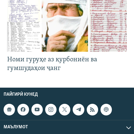
Номи гуруҳе аз қурбониён ва
гумшудаҳои ҷанг
ПАЙГИРӢ КУНЕД
МАЪЛУМОТ