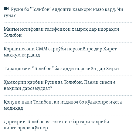
Русия бо "Толибон" ёддошти ҳамкорӣ имзо кард. Чӣ
гуна?
Манъи истифодаи телефонҳои ҳамроҳ дар идораҳои
Толибон
Коршиносони СММ саркӯби норозиёнро дар Ҳирот
маҳкум карданд
Тирандозии “Толибон” ба зидди норозиён дар Ҳирот
Ҳамкории ҳарбии Русия ва Толибон. Паёми сиёсӣ ё
нақшаи дарозмуддат?
Қонуни нави Толибон, ки издивоҷ бо кӯдаконро иҷоза
медиҳад
Даргирии Толибон ва сокинон бар сари тахриби
киштзорҳои кӯкнор