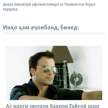
Даҳҳо паноҳҷӯи афғонистониро аз Тоҷикистон берун
карданд
Инҳо ҳам аҷоибанд, бинед:
Аз марги овозхон Баҳром Ғафурӣ шаш