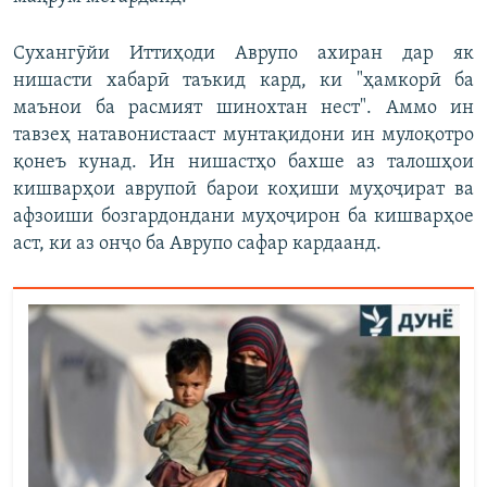
Сухангӯйи Иттиҳоди Аврупо ахиран дар як
нишасти хабарӣ таъкид кард, ки "ҳамкорӣ ба
маънои ба расмият шинохтан нест". Аммо ин
тавзеҳ натавонистааст мунтақидони ин мулоқотро
қонеъ кунад. Ин нишастҳо бахше аз талошҳои
кишварҳои аврупоӣ барои коҳиши муҳоҷират ва
афзоиши бозгардондани муҳоҷирон ба кишварҳое
аст, ки аз онҷо ба Аврупо сафар кардаанд.