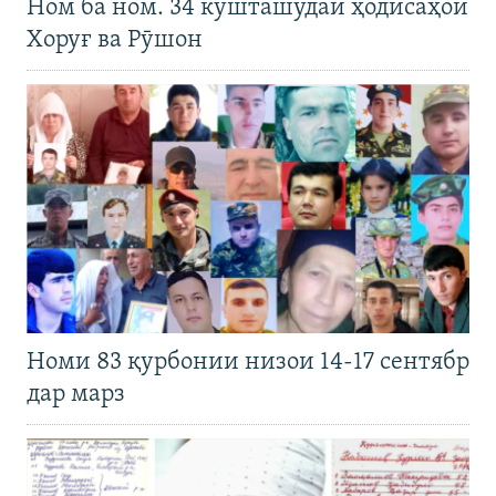
Ном ба ном. 34 кушташудаи ҳодисаҳои
Хоруғ ва Рӯшон
Номи 83 қурбонии низои 14-17 сентябр
дар марз