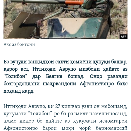
ГУЗОРИШҲОИ РАДИОӢ
Русский
ПАЙГИРӢ КУНЕД
Акс аз бойгонӣ
Бо вуҷуди танқидҳои сахти ҳомиёни ҳуқуқи башар,
Ҳамаи сомонаҳои RFE/RL
қарор аст, Иттиҳоди Аврупо мизбони ҳайате аз
"Толибон" дар Белгия бошад. Онҳо раванди
бозгардондани шаҳрвандони Афғонистонро баҳс
хоҳанд кард.
Иттиҳоди Аврупо, ки 27 кишвар узви он мебошанд,
ҳукумати “Толибон”-ро ба расмият намешиносанд,
аммо дидор бо ҳайате аз ҳукумати исломгарои
Афғонистонро барои моҳи ҷорӣ барномарезӣ