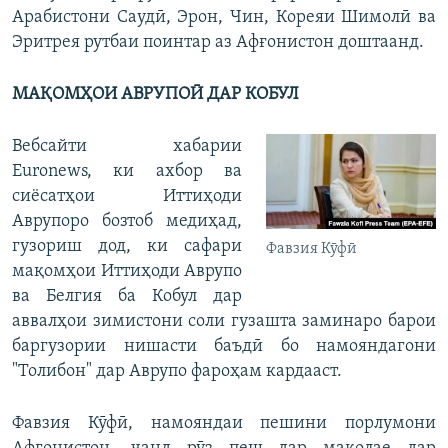
Арабистони Саудӣ, Эрон, Чин, Кореяи Шимолӣ ва
Эритрея рутбаи поинтар аз Афғонистон доштаанд.
МАҚОМҲОИ АВРУПОӢ ДАР КОБУЛ
Вебсайти хабарии
Euronews, ки ахбор ва
сиёсатҳои Иттиҳоди
Аврупоро бозтоб медиҳад,
гузориш дод, ки сафари
Фавзия Кӯфӣ
мақомҳои Иттиҳоди Аврупо
ва Белгия ба Кобул дар
аввалҳои зимистони соли гузашта заминаро барои
баргузории нишасти баъдӣ бо намояндагони
"Толибон" дар Аврупо фароҳам кардааст.
Фавзия Кӯфӣ, намояндаи пешини порлумони