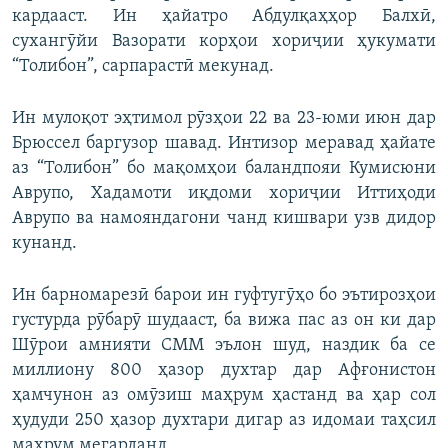
кардааст. Ин ҳайатро Абдулқаҳҳор Балхӣ,
сухангӯйи Вазорати корҳои хориҷии ҳукумати
“Толибон”, сарпарастӣ мекунад.
Ин мулоқот эҳтимол рӯзҳои 22 ва 23-юми июн дар
Брюссел баргузор шавад. Интизор меравад ҳайате
аз “Толибон” бо мақомҳои баландпояи Кумисюни
Аврупо, Хадамоти иқдоми хориҷии Иттиҳоди
Аврупо ва намояндагони чанд кишвари узв дидор
кунанд.
Ин барномарезӣ барои ин гуфтугӯҳо бо эътирозҳои
густурда рӯбарӯ шудааст, ба вижа пас аз он ки дар
Шӯрои амнияти СММ эълон шуд, наздик ба се
миллиону 800 ҳазор духтар дар Афғонистон
ҳамчунон аз омӯзиш маҳрум ҳастанд ва ҳар сол
ҳудуди 250 ҳазор духтари дигар аз идомаи таҳсил
маҳрум мегарданд.