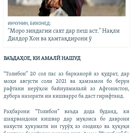
ИНЧУНИН, БИХОНЕД:
"Моро зиндагии сахт дар пеш аст." Нақли
Дилдор Хон ва ҳамтақдирони ӯ
ВАЪДАҲОЕ, КИ АМАЛӢ НАШУД
“Толибон” 20 сол пас аз барканорӣ аз қудрат, дар
моҳи августи соли 2021 ва ҳамзамон бо берун
рафтани нерӯҳои байнулмилалӣ аз Афғонистон,
дубора назорати ин кишварро ба даст гирифтанд.
Раҳбарони “Толибон” ваъда дода буданд, ки
шаҳрвандони кишвар дар муқоиса бо даврони
нахусти ҳукумати ин гурӯҳ аз озодиҳо ва ҳуқуқи