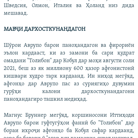
Шведсия, Олмон, Италия ва Ҳоланд низ дида
мешавад.
МАВҶИ ДАРХОСТКУНАНДАГОН
Шӯрои Аврупо барои паноҳандагон ва фирориён
эълон кардааст, ки аз замони ба сари қудрат
омадани "Толибон" дар Кобул дар моҳи августи соли
2021, беш аз як миллиону 600 ҳазор афғонистонӣ
кишвари худро тарк кардаанд. Ин ниҳод мегӯяд,
афғонҳо дар Аврупо пас аз суриягиҳо дувумин
гурӯҳи калони дархосткунандагони
паноҳандагиро ташкил медиҳад.
Магнус Бруннер мегӯяд, коршиносони Иттиҳоди
Аврупо барои гуфтугӯҳои фаннӣ бо "Толибон" дар
бораи ихроҷи афғонҳо ба Кобул сафар кардаанд,