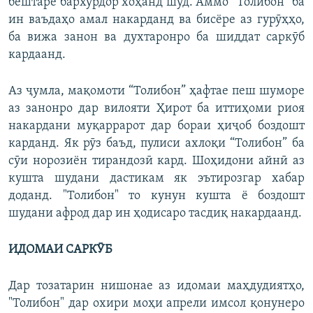
бештаре бархӯрдор хоҳанд шуд. Аммо “Толибон” ба
ин ваъдаҳо амал накарданд ва бисёре аз гурӯҳҳо,
ба вижа занон ва духтаронро ба шиддат саркӯб
кардаанд.
Аз ҷумла, мақомоти “Толибон” ҳафтае пеш шуморе
аз занонро дар вилояти Ҳирот ба иттиҳоми риоя
накардани муқаррарот дар бораи ҳиҷоб боздошт
карданд. Як рӯз баъд, пулиси ахлоқи “Толибон” ба
сӯи норозиён тирандозӣ кард. Шоҳидони айнӣ аз
кушта шудани дастикам як эътирозгар хабар
доданд. "Толибон" то кунун кушта ё боздошт
шудани афрод дар ин ҳодисаро тасдиқ накардаанд.
ИДОМАИ САРКӮБ
Дар тозатарин нишонае аз идомаи маҳдудиятҳо,
"Толибон" дар охири моҳи апрели имсол қонунеро