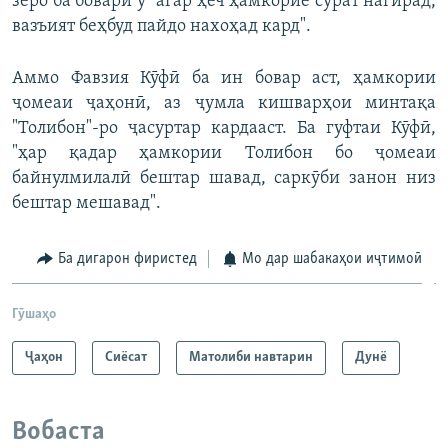
зеро ба бовари ӯ "агар ҳеч ҳамкорие сурат нагирад,
вазъият беҳбуд пайдо нахоҳад кард".
Аммо Фавзия Кӯфӣ ба ин бовар аст, ҳамкории
ҷомеаи ҷаҳонӣ, аз ҷумла кишварҳои минтақа
"Толибон"-ро ҷасуртар кардааст. Ба гуфтаи Кӯфӣ,
"ҳар қадар ҳамкории Толибон бо ҷомеаи
байнулмилалӣ бештар шавад, саркӯби занон низ
бештар мешавад".
Ба дигарон фиристед
Мо дар шабакаҳои иҷтимоӣ
Гӯшаҳо
Ҷаҳон
Сиёсат
Матолиби навтарин
Дунё
Вобаста