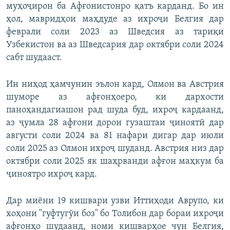
муҳоҷирон ба Афғонистонро қатъ карданд. Бо ин
ҳол, мавридҳои маҳдуде аз ихроҷи Белгия дар
феврали соли 2023 аз Шведсия аз тариқи
Узбекистон ва аз Шведсария дар октябри соли 2024
сабт шудааст.
Ин ниҳод ҳамчунин эълон кард, Олмон ва Австрия
шуморе аз афғонҳоеро, ки дархости
паноҳандагиашон рад шуда буд, ихроҷ кардаанд,
аз ҷумла 28 афғони дорои гузаштаи ҷиноятӣ дар
августи соли 2024 ва 81 нафари дигар дар июли
соли 2025 аз Олмон ихроҷ шуданд. Австрия низ дар
октябри соли 2025 як шаҳрванди афғон маҳкум ба
ҷиноятро ихроҷ кард.
Дар миёни 19 кишвари узви Иттиҳоди Аврупо, ки
хоҳони "гуфтугӯи боз" бо Толибон дар бораи ихроҷи
афғонҳо шудаанд, номи кишварҳое чун Белгия,