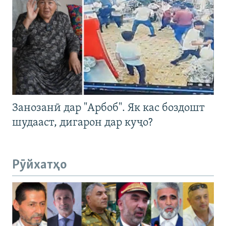
Занозанӣ дар "Арбоб". Як кас боздошт
шудааст, дигарон дар куҷо?
Рӯйхатҳо