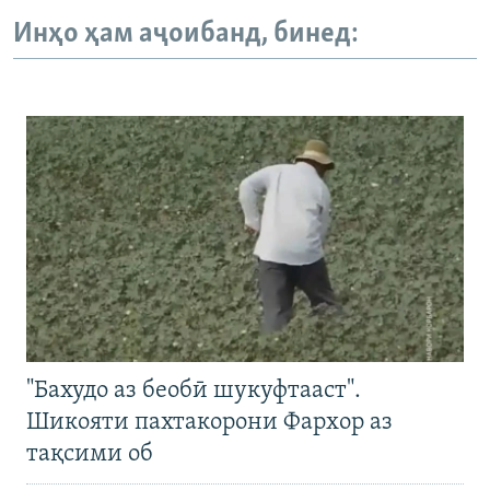
Инҳо ҳам аҷоибанд, бинед:
"Бахудо аз беобӣ шукуфтааст".
Шикояти пахтакорони Фархор аз
тақсими об