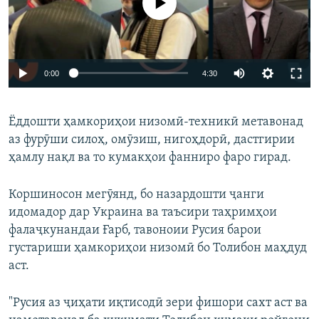
Auto
0:00
4:30
240p
Ёддошти ҳамкориҳои низомӣ-техникӣ метавонад
360p
аз фурӯши силоҳ, омӯзиш, нигоҳдорӣ, дастгирии
Auto
240p
360p
480p
480p
ҳамлу нақл ва то кумакҳои фанниро фаро гирад.
720p
720p
1080p
Коршиносон мегӯянд, бо назардошти ҷанги
1080p
идомадор дар Украина ва таъсири таҳримҳои
фалаҷкунандаи Ғарб, тавоноии Русия барои
густариши ҳамкориҳои низомӣ бо Толибон маҳдуд
аст.
"Русия аз ҷиҳати иқтисодӣ зери фишори сахт аст ва