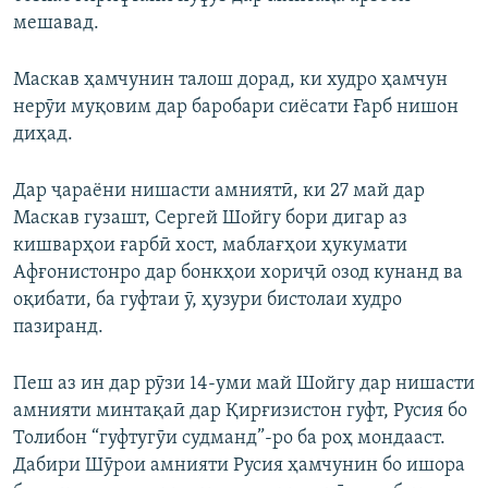
мешавад.
Маскав ҳамчунин талош дорад, ки худро ҳамчун
нерӯи муқовим дар баробари сиёсати Ғарб нишон
диҳад.
Дар ҷараёни нишасти амниятӣ, ки 27 май дар
Маскав гузашт, Сергей Шойгу бори дигар аз
кишварҳои ғарбӣ хост, маблағҳои ҳукумати
Афғонистонро дар бонкҳои хориҷӣ озод кунанд ва
оқибати, ба гуфтаи ӯ, ҳузури бистолаи худро
пазиранд.
Пеш аз ин дар рӯзи 14-уми май Шойгу дар нишасти
амнияти минтақаӣ дар Қирғизистон гуфт, Русия бо
Толибон “гуфтугӯи судманд”-ро ба роҳ мондааст.
Дабири Шӯрои амнияти Русия ҳамчунин бо ишора