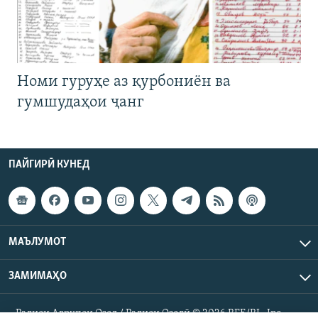
Номи гуруҳе аз қурбониён ва
гумшудаҳои ҷанг
ПАЙГИРӢ КУНЕД
МАЪЛУМОТ
ЗАМИМАҲО
Радиои Аврупои Озод / Радиои Озодӣ © 2026 RFE/RL. Inc.