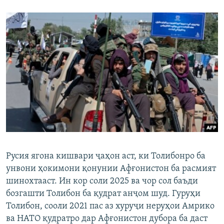
Русия ягона кишвари ҷаҳон аст, ки Толибонро ба
унвони ҳокимони қонунии Афғонистон ба расмият
шинохтааст. Ин кор соли 2025 ва чор сол баъди
бозгашти Толибон ба қудрат анҷом шуд. Гуруҳи
Толибон, сооли 2021 пас аз хуруҷи неруҳои Амрико
ва НАТО қудратро дар Афғонистон дубора ба даст