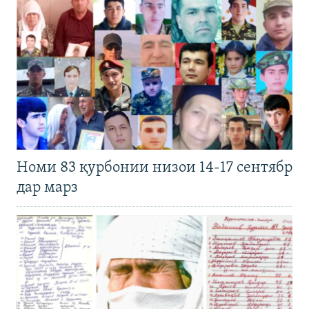
Номи 83 қурбонии низои 14-17 сентябр
дар марз