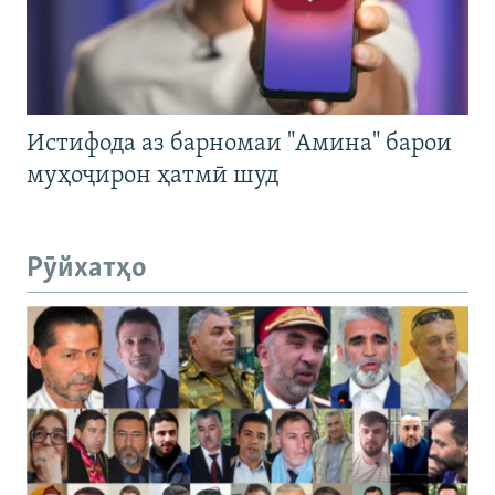
Истифода аз барномаи "Амина" барои
муҳоҷирон ҳатмӣ шуд
Рӯйхатҳо