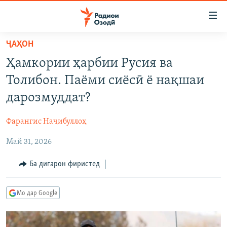
Пайвандҳои
дастрасӣ
Ҷаҳиш
ҶАҲОН
ба
ГӮШАҲО
Ҳамкории ҳарбии Русия ва
мояи
ГАПИ ОЗОД
СИЁСАТ
аслӣ
Толибон. Паёми сиёсӣ ё нақшаи
РӮЗГОРИ МУҲОҶИР
Ҷаҳиш
ИҚТИСОД
дарозмуддат?
ба
САЛОМ, ХОҲАР
ҶОМЕА
феҳристи
Фарангис Наҷибуллоҳ
ТАҲҚИҚОТ
ҚАЗИЯИ "КРОКУС"
аслӣ
Ҷаҳиш
Май 31, 2026
ҶАНГ ДАР УКРАИНА
ОСИЁИ МАРКАЗӢ
ба
НАЗАРИ МАРДУМ
ФАРҲАНГ
Ба дигарон фиристед
ҷустор
ЧАНДРАСОНАӢ
МЕҲМОНИ ОЗОДӢ
БЛОГИСТОН
Мо дар Google
РӮЙХАТҲО
ВАРЗИШ
ОЗОДӢ ОНЛАЙН
ВИДЕО
КИТОБҲОИ ОЗОДӢ
НИГОРИСТОН