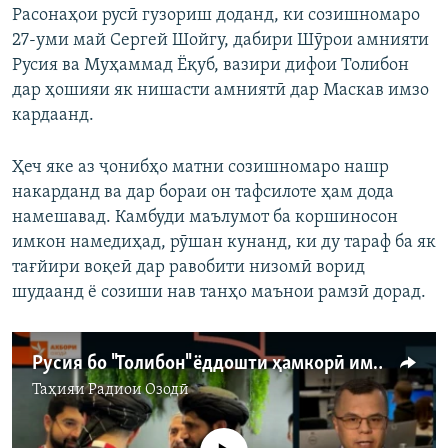
Расонаҳои русӣ гузориш доданд, ки созишномаро
27-уми май Сергей Шойгу, дабири Шӯрои амнияти
Русия ва Муҳаммад Ёқуб, вазири дифои Толибон
дар ҳошияи як нишасти амниятӣ дар Маскав имзо
кардаанд.
Ҳеч яке аз ҷонибҳо матни созишномаро нашр
накарданд ва дар бораи он тафсилоте ҳам дода
намешавад. Камбуди маълумот ба коршиносон
имкон намедиҳад, рӯшан кунанд, ки ду тараф ба як
тағйири воқеӣ дар равобити низомӣ ворид
шудаанд ё созиши нав танҳо маънои рамзӣ дорад.
Русия бо "Толибон" ёддошти ҳамкорӣ имзо кард. Чӣ гуна?
Таҳияи
Радиои Озодӣ
Феълан кор намекунад