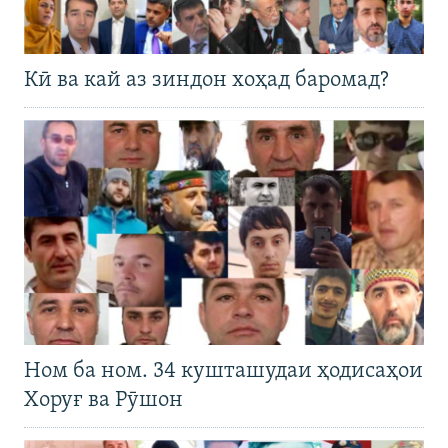
Кӣ ва кай аз зиндон хоҳад баромад?
Ном ба ном. 34 кушташудаи ҳодисаҳои
Хоруғ ва Рӯшон