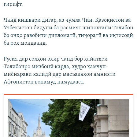
гирифт.
Чанд кишвари дигар, аз ҷумла Чин, Қазоқистон ва
Узбекистон бидуни ба расмият шинохтани Толибон
бо онҳо равобити дипломатӣ, тиҷоратӣ ва иқтисодӣ
ба роҳ мондаанд.
Русия дар солҳои охир чанд бор ҳайатҳои
Толибонро мизбонӣ карда, худро ҳамчун
миёнарави калидӣ дар масъалаҳои амнияти
Афғонистон вонамуд намудааст.