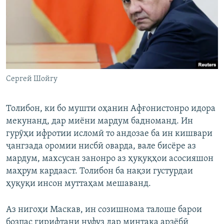
Сергей Шойгу
Толибон, ки бо мушти оҳанин Афғонистонро идора
мекунанд, дар миёни мардум бадноманд. Ин
гурӯҳи ифротии исломӣ то андозае ба ин кишвари
ҷангзада оромии нисбӣ оварда, вале бисёре аз
мардум, махсусан занонро аз ҳуқуқҳои асосияшон
маҳрум кардааст. Толибон ба нақзи густурдаи
ҳуқуқи инсон муттаҳам мешаванд.
Аз нигоҳи Маскав, ин созишнома талоше барои
бозпас гирифтани нуфуз дар минтақа арзёбӣ