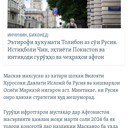
ИНЧУНИН, БИХОНЕД:
Эътирофи ҳукумати Толибон аз сӯи Русия.
Истиқболи Чин, эҳтиёти Покистон ва
интиқоди гурӯҳҳо ва чеҳраҳои афғон
Маскав махсусан аз хатари шохаи Вилояти
Хуросони Давлати Исломӣ ба Русия ва кишварҳои
Осиёи Марказӣ нигарон аст. Минтақае, ки Русия
онро ҳавзаи стратегии худ мешуморад.
Гурӯҳи ифротгарои мустақар дар Афғонистон
масъулияти ҳамлаи моҳи марти соли 2024 ба як
толори консертӣ дар наздикии Маскавро ба уҳда