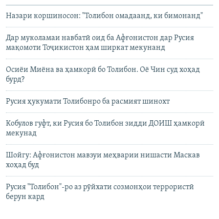
Назари коршиносон: "Толибон омадаанд, ки бимонанд"
Дар муколамаи навбатӣ оид ба Афғонистон дар Русия
мақомоти Тоҷикистон ҳам ширкат мекунанд
Осиёи Миёна ва ҳамкорӣ бо Толибон. Оё Чин суд хоҳад
бурд?
Русия ҳукумати Толибонро ба расмият шинохт
Кобулов гуфт, ки Русия бо Толибон зидди ДОИШ ҳамкорӣ
мекунад
Шойгу: Афғонистон мавзуи меҳварии нишасти Маскав
хоҳад буд
Русия "Толибон"-ро аз рӯйхати созмонҳои террористӣ
берун кард