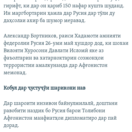
гирифт, ки дар он қариб 150 нафар кушта шуданд.
Ин маргбортарин ҳамла дар Русия дар тӯли ду
даҳсолаи ахир ба шумор меравад.
Александр Бортников, раиси Хадамоти амнияти
федеролии Русия 26-уми май ҳушдор дод, ки шохаи
Вилояти Хуросони Давлати Исломӣ яке аз
фаъолтарин ва хатарноктарин созмонҳои
террористии амалкунанда дар Афғонистон
мемонад.
Кобул дар ҷустуҷӯи шарикони нав
Дар шароити инзивои байнулмилалӣ, доштани
равобити наздик бо Русия барои Толибони
Афғонистон манфиатҳои дипломатиро дар пай
дорад.