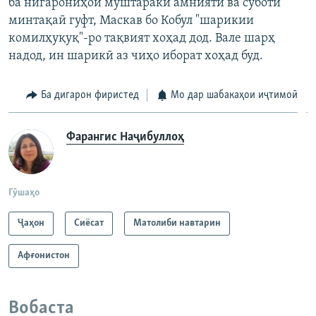
ба нигарониҳои муштараки амниятӣ ва суботи
минтақаӣ гуфт, Маскав бо Кобул "шарикии
комилҳуқуқ"-ро тақвият хоҳад дод. Вале шарҳ
надод, ин шарикӣ аз чиҳо иборат хоҳад буд.
Ба дигарон фиристед
Мо дар шабакаҳои иҷтимоӣ
Фарангис Наҷибуллоҳ
Гӯшаҳо
Ҷаҳон
Сиёсат
Матолиби навтарин
Афғонистон
Вобаста