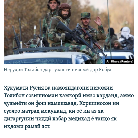
ГУЗОРИШҲОИ РАДИОӢ
Русский
ПАЙГИРӢ КУНЕД
Ҳамаи сомонаҳои RFE/RL
Неруҳои Толибон дар гузашти низомӣ дар Кобул
Ҳукумати Русия ва намояндагони низомии
Толибон созишномаи ҳамкорӣ имзо карданд, аммо
ҷузъиёти он фош намешавад. Коршиносон ин
суолро матраҳ мекунанд, ки оё ин аз як
дигаргунии ҷиддӣ хабар медиҳад ё танҳо як
иқдоми рамзӣ аст.