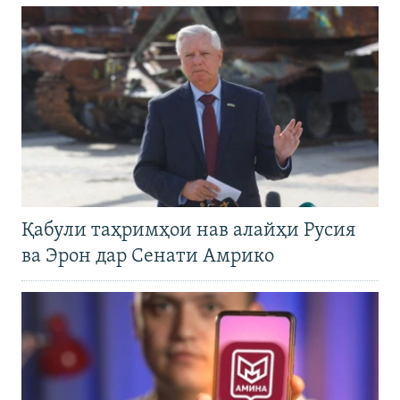
Қабули таҳримҳои нав алайҳи Русия
ва Эрон дар Сенати Амрико