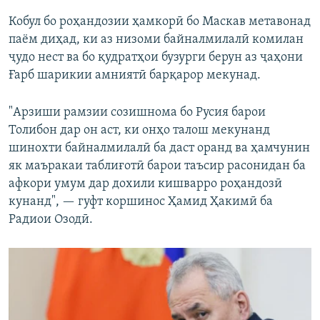
Кобул бо роҳандозии ҳамкорӣ бо Маскав метавонад
паём диҳад, ки аз низоми байналмилалӣ комилан
ҷудо нест ва бо қудратҳои бузурги берун аз ҷаҳони
Ғарб шарикии амниятӣ барқарор мекунад.
"Арзиши рамзии созишнома бо Русия барои
Толибон дар он аст, ки онҳо талош мекунанд
шинохти байналмилалӣ ба даст оранд ва ҳамчунин
як маъракаи таблиғотӣ барои таъсир расонидан ба
афкори умум дар дохили кишварро роҳандозӣ
кунанд", — гуфт коршинос Ҳамид Ҳакимӣ ба
Радиои Озодӣ.