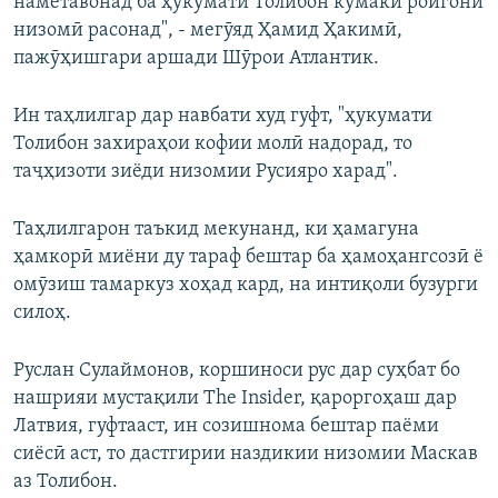
наметавонад ба ҳукумати Толибон кумаки ройгони
низомӣ расонад", - мегӯяд Ҳамид Ҳакимӣ,
пажӯҳишгари аршади Шӯрои Атлантик.
Ин таҳлилгар дар навбати худ гуфт, "ҳукумати
Толибон захираҳои кофии молӣ надорад, то
таҷҳизоти зиёди низомии Русияро харад".
Таҳлилгарон таъкид мекунанд, ки ҳамагуна
ҳамкорӣ миёни ду тараф бештар ба ҳамоҳангсозӣ ё
омӯзиш тамаркуз хоҳад кард, на интиқоли бузурги
силоҳ.
Руслан Сулаймонов, коршиноси рус дар суҳбат бо
нашрияи мустақили The Insider, қароргоҳаш дар
Латвия, гуфтааст, ин созишнома бештар паёми
сиёсӣ аст, то дастгирии наздикии низомии Маскав
аз Толибон.