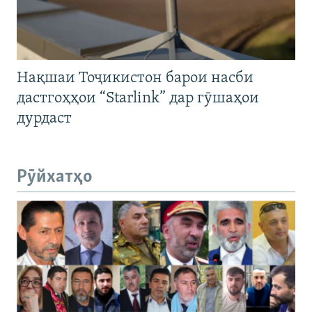
Нақшаи Тоҷикистон барои насби
дастгоҳҳои “Starlink” дар гӯшаҳои
дурдаст
Рӯйхатҳо