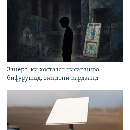
Занеро, ки хостааст писарашро
бифурӯшад, зиндонӣ кардаанд