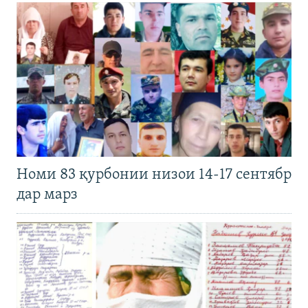
Номи 83 қурбонии низои 14-17 сентябр
дар марз