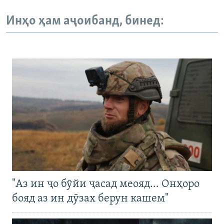
Инҳо ҳам аҷоибанд, бинед:
"Аз ин ҷо бӯйи ҷасад меояд… Онҳоро
бояд аз ин дӯзах берун кашем"