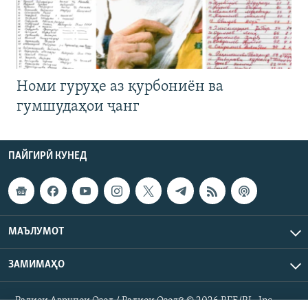
Номи гуруҳе аз қурбониён ва
гумшудаҳои ҷанг
ПАЙГИРӢ КУНЕД
МАЪЛУМОТ
ЗАМИМАҲО
Радиои Аврупои Озод / Радиои Озодӣ © 2026 RFE/RL. Inc.