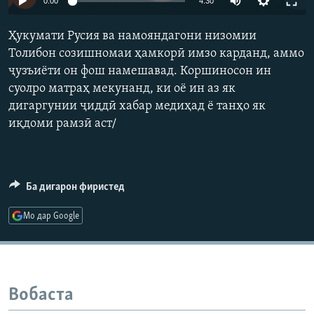
0:00
4:30
ГУЗОРИШҲОИ РАДИОӢ
240p
Русский
Ҳукумати Русия ва намояндагони низомии
360p
Толибон созишномаи ҳамкорӣ имзо карданд, аммо
ПАЙГИРӢ КУНЕД
ҷузъиёти он фош намешавад. Коршиносон ин
480p
Auto
240p
360p
480p
суолро матраҳ мекунанд, ки оё ин аз як
720p
дигаргунии ҷиддӣ хабар медиҳад ё танҳо як
720p
1080p
1080p
иқдоми рамзӣ аст/
Ҳамаи сомонаҳои RFE/RL
Ба дигарон фиристед
Мо дар Google
Вобаста