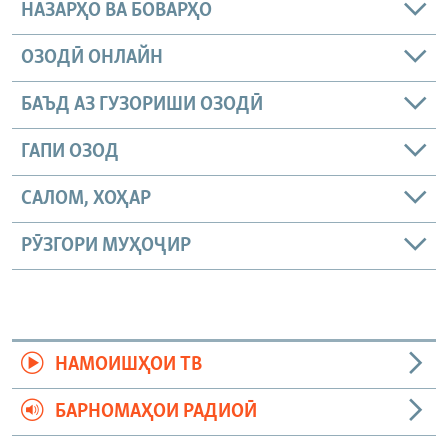
НАЗАРҲО ВА БОВАРҲО
ОЗОДӢ ОНЛАЙН
БАЪД АЗ ГУЗОРИШИ ОЗОДӢ
ГАПИ ОЗОД
САЛОМ, ХОҲАР
РӮЗГОРИ МУҲОҶИР
НАМОИШҲОИ ТВ
БАРНОМАҲОИ РАДИОӢ