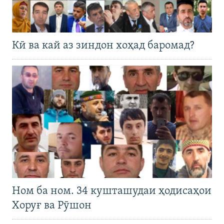
Кӣ ва кай аз зиндон хоҳад баромад?
Ном ба ном. 34 кушташудаи ҳодисаҳои
Хоруғ ва Рӯшон