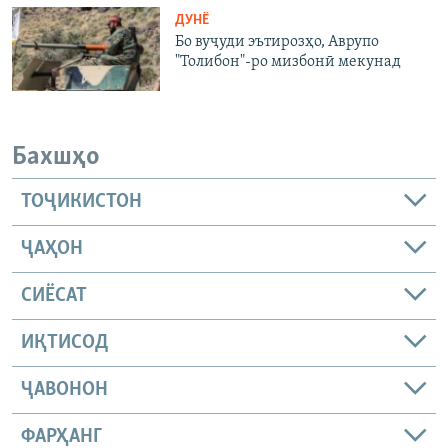
ДУНЁ
Бо вуҷуди эътирозҳо, Аврупо
"Толибон"-ро мизбонӣ мекунад
Бахшҳо
ТОҶИКИСТОН
ҶАҲОН
СИЁСАТ
ИҚТИСОД
ҶАВОНОН
ФАРҲАНГ