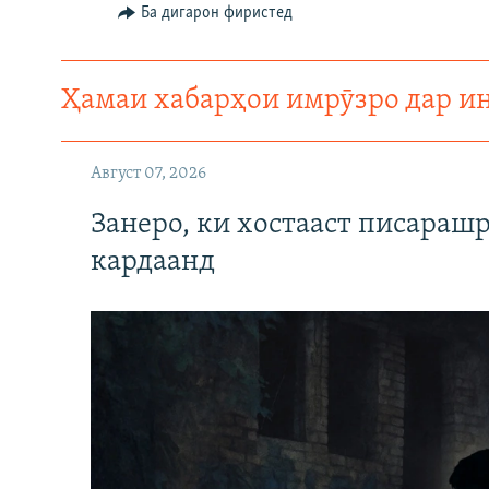
Ба дигарон фиристед
Ҳамаи хабарҳои имрӯзро дар и
Август 07, 2026
Занеро, ки хостааст писараш
кардаанд