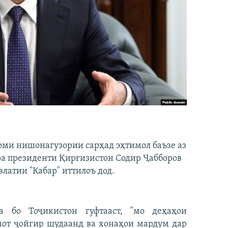
оми нишонагузории сарҳад эҳтимол баъзе аз
ра президенти Қирғизистон Содир Ҷабборов
латии "Кабар" иттилоъ дод.
 бо Тоҷикистон гуфтааст, "мо деҳаҳои
мот ҷойгир шудаанд ва хонаҳои мардум дар