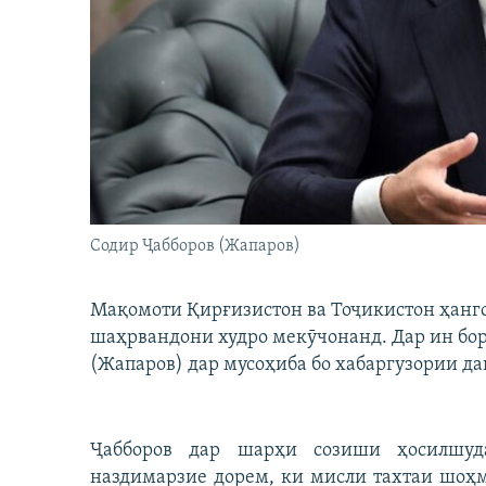
ГУЗОРИШҲОИ РАДИОӢ
Содир Ҷабборов (Жапаров)
Мақомоти Қирғизистон ва Тоҷикистон ҳанг
шаҳрвандони худро мекӯчонанд. Дар ин бо
(Жапаров) дар мусоҳиба бо хабаргузории дав
Ҷабборов дар шарҳи созиши ҳосилшуда
наздимарзие дорем, ки мисли тахтаи шоҳ