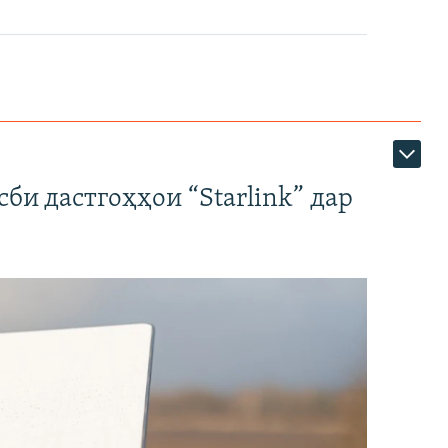
би дастгоҳҳои “Starlink” дар