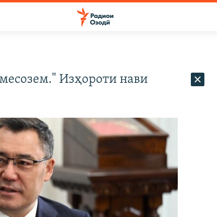
 месозем." Изҳороти нави