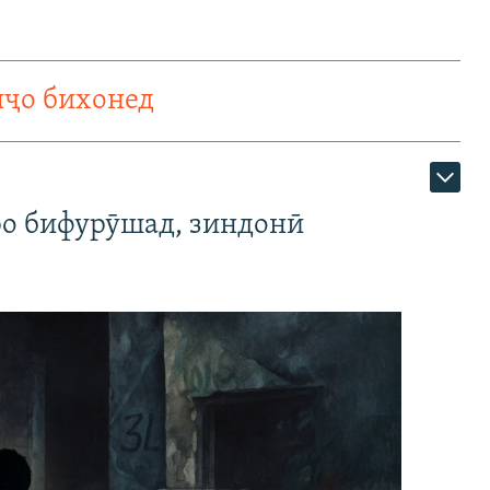
нҷо бихонед
ро бифурӯшад, зиндонӣ