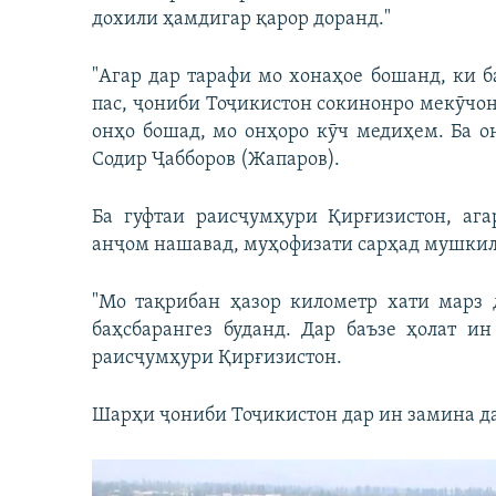
дохили ҳамдигар қарор доранд."
"Агар дар тарафи мо хонаҳое бошанд, ки 
пас, ҷониби Тоҷикистон сокинонро мекӯчо
онҳо бошад, мо онҳоро кӯч медиҳем. Ба он
Содир Ҷабборов (Жапаров).
Ба гуфтаи раисҷумҳури Қирғизистон, аг
анҷом нашавад, муҳофизати сарҳад мушкил
"Мо тақрибан ҳазор километр хати марз 
баҳсбарангез буданд. Дар баъзе ҳолат ин
раисҷумҳури Қирғизистон.
Шарҳи ҷониби Тоҷикистон дар ин замина да