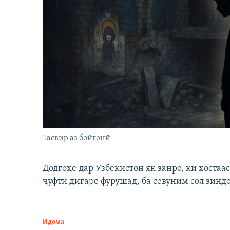
Тасвир аз бойгонӣ
Додгоҳе дар Узбекистон як занро, ки хостаа
ҷуфти дигаре фурӯшад, ба севуним сол зинд
Идома