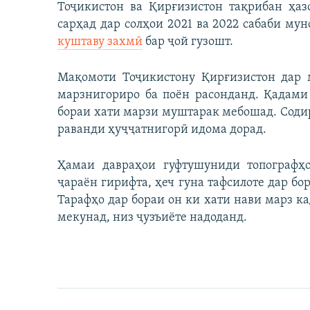
Тоҷикистон ва Қирғизистон тақрибан ҳа
сарҳад дар солҳои 2021 ва 2022 сабаби му
куштаву захмӣ
бар ҷой гузошт.
Мақомоти Тоҷикистону Қирғизистон дар 
марзнигориро ба поён расонданд. Қадами
бораи хати марзи муштарак мебошад. Содир
раванди ҳуҷҷатнигорӣ идома дорад.
Ҳамаи давраҳои гуфтушуниди топографҳо
ҷараён гирифта, ҳеч гуна тафсилоте дар б
Тарафҳо дар бораи он ки хати нави марз к
мекунад, низ ҷузъиёте надоданд.