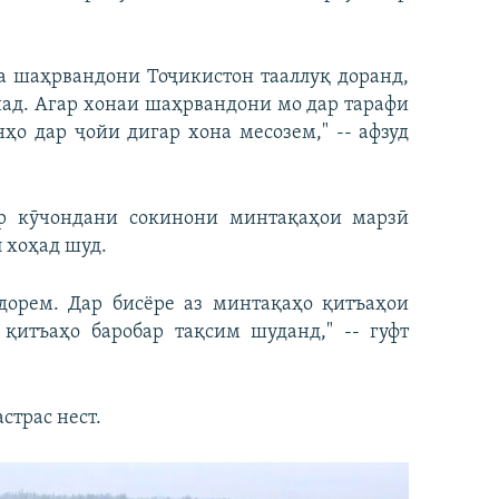
ба шаҳрвандони Тоҷикистон тааллуқ доранд,
над. Агар хонаи шаҳрвандони мо дар тарафи
ҳо дар ҷойи дигар хона месозем," -- афзуд
ар кӯчондани сокинони минтақаҳои марзӣ
 хоҳад шуд.
дорем. Дар бисёре аз минтақаҳо қитъаҳои
 қитъаҳо баробар тақсим шуданд," -- гуфт
страс нест.