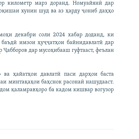
зор километр марз доранд. Номуайянӣ дар
ноқишаи хунин шуд ва аз ҳарду ҷониб даҳҳо
моҳи декабри соли 2024 хабар доданд, ки
 баъдӣ имзои ҳуҷҷатҳои байнидавлатӣ дар
 Ҷабборов дар мусоҳибааш гуфтааст, феълан
 ва ҳайатҳои давлатӣ паси дарҳои баста
ораи минтақаҳои баҳснок расонаӣ нашудааст.
адом қаламравҳоро ба кадом кишвар вогузор