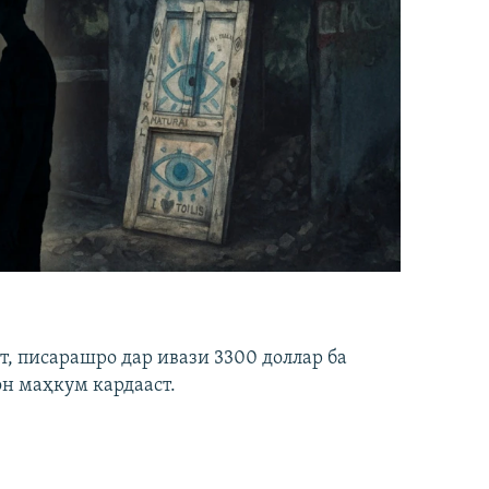
ст, писарашро дар ивази 3300 доллар ба
он маҳкум кардааст.