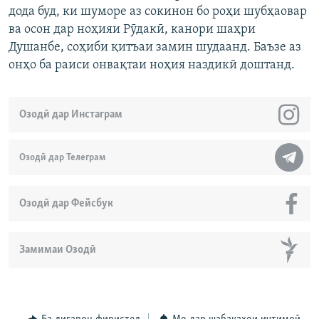
дода буд, ки шуморе аз сокинон бо роҳи шубҳаовар
ва осон дар ноҳияи Рӯдакӣ, канори шаҳри
Душанбе, соҳиби қитъаи замин шудаанд. Баъзе аз
онҳо ба раиси онвақтаи ноҳия наздикӣ доштанд.
Озодӣ дар Инстаграм
Озодӣ дар Телеграм
Озодӣ дар Фейсбук
Замимаи Озодӣ