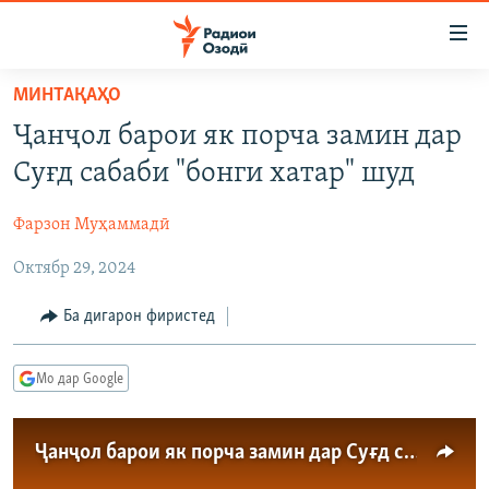
Пайвандҳои
дастрасӣ
Ҷаҳиш
МИНТАҚАҲО
ба
ГӮШАҲО
Ҷанҷол барои як порча замин дар
мояи
ГАПИ ОЗОД
СИЁСАТ
аслӣ
Суғд сабаби "бонги хатар" шуд
РӮЗГОРИ МУҲОҶИР
Ҷаҳиш
ИҚТИСОД
ба
Фарзон Муҳаммадӣ
САЛОМ, ХОҲАР
ҶОМЕА
феҳристи
Октябр 29, 2024
ТАҲҚИҚОТ
ҚАЗИЯИ "КРОКУС"
аслӣ
Ҷаҳиш
ҶАНГ ДАР УКРАИНА
ОСИЁИ МАРКАЗӢ
Ба дигарон фиристед
ба
НАЗАРИ МАРДУМ
ФАРҲАНГ
ҷустор
Мо дар Google
ЧАНДРАСОНАӢ
МЕҲМОНИ ОЗОДӢ
БЛОГИСТОН
РӮЙХАТҲО
ВАРЗИШ
ОЗОДӢ ОНЛАЙН
ВИДЕО
Ҷанҷол барои як порча замин дар Суғд сабаби “бонги хатар” шуд
КИТОБҲОИ ОЗОДӢ
НИГОРИСТОН