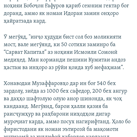
ноҳияи Бобоҷон Ғафуров қариб сеюним гектар боғ
доранд, аммо як номаи Идораи замин онҳоро
ҳайратзада кард.
Ӯ мегӯяд, "инҷо ҳудуди бист сол боз моликияти
мост, вале мегӯянд, ки 50 сотихи заминро ба
“Сарват Капитал” аз ноҳияи Исмоили Сомонӣ
медиҳед. Ман корманди пешини Кумитаи андоз
ҳастам ва инҳоро аз рӯйи қоида хуб мефаҳмам”.
Хонаводаи Музаффаровҳо дар ин боғ 540 бех
зардолу, зиёда аз 1000 бех сафедор, 200 бех ангур
ва даҳҳо шафтолую олую анор шинонда, як чоҳ
кандаанд. Мегӯянд, барои ҳалли қазия ба
раисҷумҳур ва раҳбарони ниҳодҳои дигар
муроҷиат карда, аммо посух нагирифтанд. Ҳоло бо
фиристодани як номаи эътирозӣ ба мақомоти