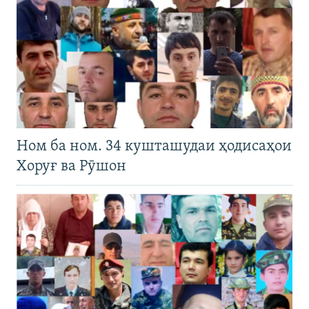
Ном ба ном. 34 кушташудаи ҳодисаҳои
Хоруғ ва Рӯшон