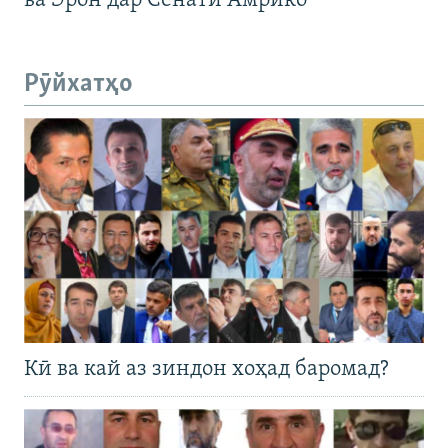
ва Эрон дар Сенати Амрико
Рӯйхатҳо
Кӣ ва кай аз зиндон хоҳад баромад?