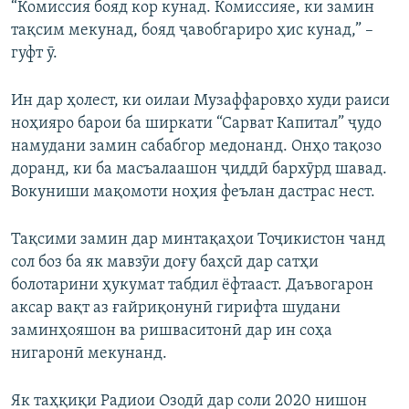
“Комиссия бояд кор кунад. Комиссияе, ки замин
тақсим мекунад, бояд ҷавобгариро ҳис кунад,” –
гуфт ӯ.
Ин дар ҳолест, ки оилаи Музаффаровҳо худи раиси
ноҳияро барои ба ширкати “Сарват Капитал” ҷудо
намудани замин сабабгор медонанд. Онҳо тақозо
доранд, ки ба масъалаашон ҷиддӣ бархӯрд шавад.
Вокуниши мақомоти ноҳия феълан дастрас нест.
Тақсими замин дар минтақаҳои Тоҷикистон чанд
сол боз ба як мавзӯи доғу баҳсӣ дар сатҳи
болотарини ҳукумат табдил ёфтааст. Даъвогарон
аксар вақт аз ғайриқонунӣ гирифта шудани
заминҳояшон ва ришваситонӣ дар ин соҳа
нигаронӣ мекунанд.
Як таҳқиқи Радиои Озодӣ дар соли 2020 нишон