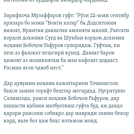
интизомӣ аз худдифоӣ хабардор кардаанд.
Зарифхоҷа Музаффаров гуфт: "Рӯзи 22-юми сентябр
аризаро бо номи “Бонги хатар” ба Додситонии
вилоят, Кумитаи давлатии амнияти миллӣ, Раёсати
корҳои дохилии Суғд ва Шуъбаи корҳои дохилии
ноҳияи Бобоҷон Ғафуров супоридам. Гуфтам, ки
пеш аз фалокат пешгирӣ кунед. Давлат барои
ҳимоят аз моликиятам ба ман кафолат додааст.
Расман ягон ҷавоб нест."
Дар дувумин ноҳияи калонтарини Тоҷикистон
баҳси замин торафт бештар мегардад. Нусратулло
Салимзода, раиси ноҳияи Бобоҷон Ғафуров, дар
нишасти қаблии матбуотияш гуфта буд, ки даҳҳо
қарори раисони собиқро дар мавриди замин бекор
кард, вале боз ҳам баҳс нотамом монд.