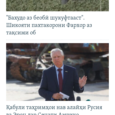
"Бахудо аз беобӣ шукуфтааст".
Шикояти пахтакорони Фархор аз
тақсими об
Қабули таҳримҳои нав алайҳи Русия