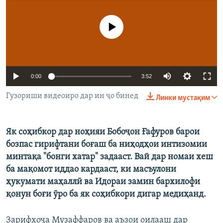
ГУЗОРИШҲОИ РАДИОӢ
Русский
Феълан кор намекунад
ПАЙГИРӢ КУНЕД
Auto
0:00
3:52
240p
Гузориши видеоиро дар ин ҷо бинед
Линки мустақим
360p
Ҳамаи сомонаҳои RFE/RL
480p
Як соҳибкор дар ноҳияи Бобоҷон Ғафуров барои
Auto
240p
360p
480p
бозпас гирифтани боғаш ба ниҳодҳои интизомии
720p
минтақа "бонги хатар" задааст. Вай дар номаи хеш
720p
1080p
1080p
ба мақомот иддао кардааст, ки масъулони
ҳукумати маҳаллӣ ва Идораи замин бархилофи
қонун боғи ӯро ба як соҳибкори дигар медиҳанд.
Зарифхоҷа Музаффаров ва аъзои оилааш дар