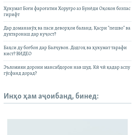
Ҳукумат Боғи фароғатии Хоруғро аз Бунёди Оқохон бозпас
гирифт
Дар доманакӯҳ ва паси деворҳои баланд. Қасри "пешво" ва
духтаронаш дар куҷост?
Баҳси ду боғбон дар Балҷувон. Додгоҳ ва ҳукумат тарафи
кист? ВИДЕО
Эъломияи дороии мансабдорон нав шуд. Кӣ чӣ қадар аспу
гӯсфанд дорад?
Инҳо ҳам аҷоибанд, бинед: