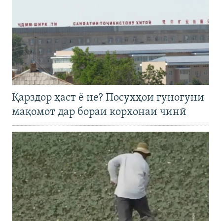
Қарздор ҳаст ё не? Посухҳои гуногуни
мақомот дар бораи корхонаи чинӣ