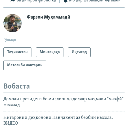
Ба дигарон фиристед
Мо дар шабакаҳои иҷтимоӣ
Фарзон Муҳаммадӣ
Гӯшаҳо
Тоҷикистон
Минтақаҳо
Иқтисод
Матолиби навтарин
Вобаста
Домоди президент бо миллионҳо доллар маҷмааи "махфӣ"
месозад
Нигаронии деҳқонони Панҷакент аз беобии имсола.
ВИДЕО