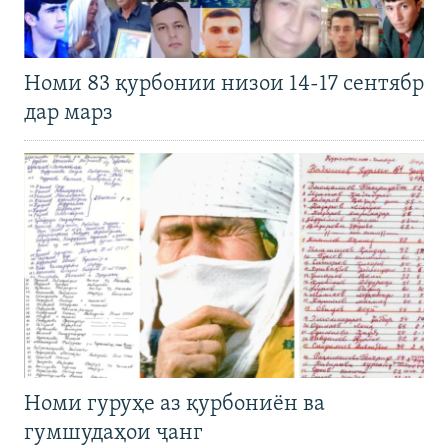
Номи 83 қурбонии низои 14-17 сентябр
дар марз
Номи гуруҳе аз қурбониён ва
гумшудаҳои ҷанг