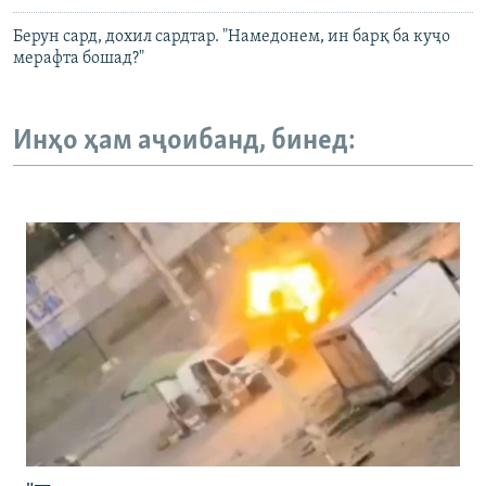
Берун сард, дохил сардтар. "Намедонем, ин барқ ба куҷо
мерафта бошад?"
Инҳо ҳам аҷоибанд, бинед: