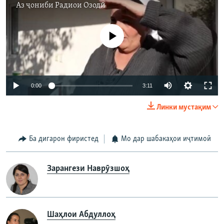
Аз ҷониби
Радиои Озодӣ
Феълан кор намекунад
Auto
0:00
3:11
240p
Линки мустақим
360p
Auto
240p
360p
480p
480p
Ба дигарон фиристед
Мо дар шабакаҳои иҷтимоӣ
720p
720p
1080p
Зарангези Наврӯзшоҳ
1080p
Шаҳлои Абдуллоҳ