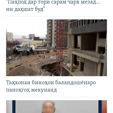
"Паҳпод дар тори сарам чарх мезад…
ин даҳшат буд"
Таҳхонаи биноҳои баландошёнаро
паноҳгоҳ мекунанд