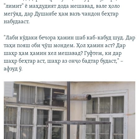
"лимит" ё маҳдудият дода мешавад, вале ҳоло
мегӯяд, дар Душанбе ҳам вазъ чандон беҳтар
набудааст.
"Лаби кӯдаки бечора ҳамин шаб каб-кабуд шуд. Дар
таҳи пояш оби ҷӯш мондем. Ҳол ҳамин аст? Дар
шаҳр ҳам ҳамин хел мешавад? Гуфтем, ки дар
шаҳр беҳтар аст, шаҳр аз онҷо бадтар будаст," –
афзуд ӯ.