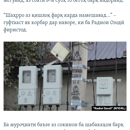
мегӯянд, аз соати 8-и субҳ то бегоҳ барқ надоранд.
“Шаҳрро аз қишлоқ фарқ карда намешавад...” –
гуфтааст як корбар дар наворе, ки ба Радиои Озодӣ
фиристод.
Ба муроҷиати баъзе аз сокинон ба шабакаҳои барқ