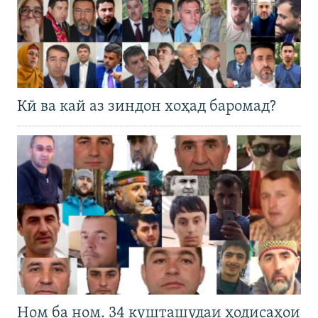
Кӣ ва кай аз зиндон хоҳад баромад?
Ном ба ном. 34 кушташудаи ҳодисаҳои