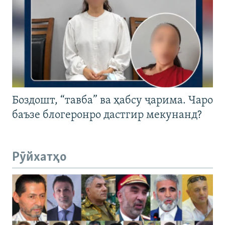
Боздошт, “тавба” ва ҳабсу ҷарима. Чаро
баъзе блогеронро дастгир мекунанд?
Рӯйхатҳо