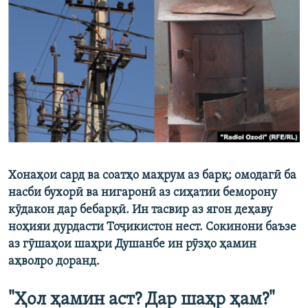
ГУЗОРИШҲОИ РАДИОӢ
Русский
ПАЙГИРӢ КУНЕД
Ҳамаи сомонаҳои RFE/RL
Хонаҳои сард ва соатҳо маҳрум аз барқ; омодагӣ ба
насби бухорӣ ва нигаронӣ аз сиҳатии беморону
кӯдакон дар бебарқӣ. Ин тасвир аз ягон деҳаву
ноҳияи дурдасти Тоҷикистон нест. Сокинони баъзе
аз гӯшаҳои шаҳри Душанбе ин рӯзҳо ҳамин
аҳволро доранд.
"Ҳол ҳамин аст? Дар шаҳр ҳам?"