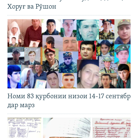
Хоруғ ва Рӯшон
Номи 83 қурбонии низои 14-17 сентябр
дар марз