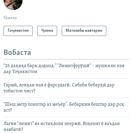
Гӯшаҳо
Тоҷикистон
Ҷомeа
Матолиби навтарин
Вобаста
"25 дақиқа барқ доданд." "Лимитфурӯшӣ" – мушкили нав
дар Тоҷикистон
Гармӣ, лоиҳаи нав ё фарсудагӣ. Сабаби бебарқӣ дар
тобистон чист?
"Шаш метр поинтар аз меъёр". Бебарқии бештар дар роҳ
аст?
Лағви "лимит" ва истиқлоли энержӣ. Воқеият ё ваъдаи
навбатӣ?