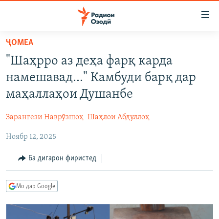
Пайвандҳои
дастрасӣ
Ҷаҳиш
ҶОМEА
ба
ГӮШАҲО
"Шаҳрро аз деҳа фарқ карда
мояи
ГАПИ ОЗОД
СИЁСАТ
аслӣ
намешавад..." Камбуди барқ дар
РӮЗГОРИ МУҲОҶИР
Ҷаҳиш
ИҚТИСОД
маҳаллаҳои Душанбе
ба
САЛОМ, ХОҲАР
ҶОМЕА
феҳристи
Зарангези Наврӯзшоҳ
Шаҳлои Абдуллоҳ
ТАҲҚИҚОТ
ҚАЗИЯИ "КРОКУС"
аслӣ
Ҷаҳиш
Ноябр 12, 2025
ҶАНГ ДАР УКРАИНА
ОСИЁИ МАРКАЗӢ
ба
НАЗАРИ МАРДУМ
ФАРҲАНГ
Ба дигарон фиристед
ҷустор
ЧАНДРАСОНАӢ
МЕҲМОНИ ОЗОДӢ
БЛОГИСТОН
Мо дар Google
РӮЙХАТҲО
ВАРЗИШ
ОЗОДӢ ОНЛАЙН
ВИДЕО
КИТОБҲОИ ОЗОДӢ
НИГОРИСТОН