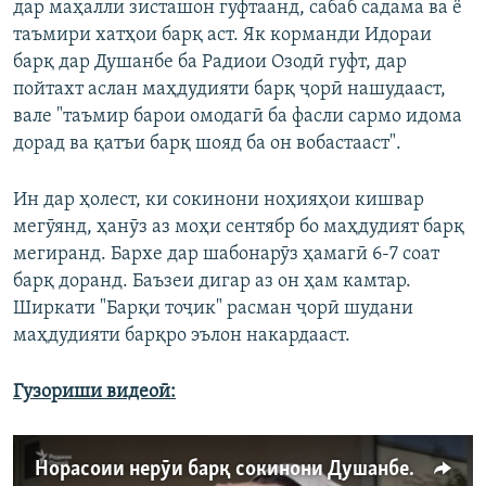
дар маҳалли зисташон гуфтаанд, сабаб садама ва ё
таъмири хатҳои барқ аст. Як корманди Идораи
барқ дар Душанбе ба Радиои Озодӣ гуфт, дар
пойтахт аслан маҳдудияти барқ ҷорӣ нашудааст,
вале "таъмир барои омодагӣ ба фасли сармо идома
дорад ва қатъи барқ шояд ба он вобастааст".
Ин дар ҳолест, ки сокинони ноҳияҳои кишвар
мегӯянд, ҳанӯз аз моҳи сентябр бо маҳдудият барқ
мегиранд. Бархе дар шабонарӯз ҳамагӣ 6-7 соат
барқ доранд. Баъзеи дигар аз он ҳам камтар.
Ширкати "Барқи тоҷик" расман ҷорӣ шудани
маҳдудияти барқро эълон накардааст.
Гузориши видеоӣ:
Норасоии нерӯи барқ сокинони Душанберо ба танг овардааст