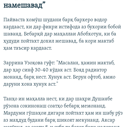
намешавад”
Пайваста хомӯш шудани барқ бархеро водор
кардааст, ки дар фикри истифода аз бухории бобоӣ
шаванд. Бебарқӣ дар маҳаллаи Абобхотун, ки ба
ҳудуди пойтахт дохил мешавад, ба кори мактаб
ҳам таъсир кардааст.
Заррина Узоқова гуфт: "Масалан, ҳамин мактаб,
дар ҳар синф 30-40 кӯдак аст. Бояд радиатор
монанд, барқ нест. Хунук аст. Берун офтоб, аммо
даруни хона хунук аст."
Танҳо ин маҳалла нест, ки дар шаҳри Душанбе
рӯзона сокинонаш соатҳо бебарқ мемонанд.
Мардуми гӯшаҳои дигари пойтахт ҳам ин шабу рӯз
аз маҳдуд будани барқ шикоят мекунанд. Аксар