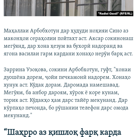
Маҳаллаи Арбобхотун дар ҳудуди ноҳияи Сино аз
маконҳои сераҳолии пойтахт аст. Аксар сокинонаш
мегӯянд, дар хона ҳезум ва бухорӣ надоранд ва
ягона василаи гарм кардани хонаҳо нерӯи барқ аст.
Заррина Узоқова, сокини Арбобхотун, гуфт, "хонаи
дуошёна дорем, ҷойи печкамонӣ надорем. Хонаҳо
хунук аст. Кӯдак дорам. Даромада намешавад.
Мегӯям, ба анбор дароям, хӯрок ё коре кунам,
торик аст. Кӯдакҳо ҳам дарс тайёр мекунанд. Дар
кӯрпаҳо печонда, бо рӯшании телефон дарс омода
мекунанд."
“Шаҳрро аз қишлоқ фарқ карда