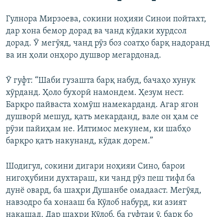
Гулнора Мирзоева, сокини ноҳияи Синои пойтахт,
дар хона бемор дорад ва чанд кӯдаки хурдсол
дорад. Ӯ мегӯяд, чанд рӯз боз соатҳо барқ надоранд
ва ин ҳоли онҳоро душвор мегардонад.
Ӯ гуфт: “Шаби гузашта барқ набуд, бачаҳо хунук
хӯрданд. Ҳоло бухорӣ намондем. Ҳезум нест.
Барқро пайваста хомӯш намекарданд. Агар ягон
душворӣ мешуд, қатъ мекарданд, вале он ҳам се
рӯзи пайиҳам не. Илтимос мекунем, ки шабҳо
барқро қатъ накунанд, кӯдак дорем.”
Шодигул, сокини дигари ноҳияи Сино, барои
нигоҳубини духтараш, ки чанд рӯз пеш тифл ба
дунё овард, ба шаҳри Душанбе омадааст. Мегӯяд,
навзодро ба хонааш ба Кӯлоб набурд, ки азият
накашад. Дар шаҳри Кӯлоб, ба гуфтаи ӯ, барқ бо