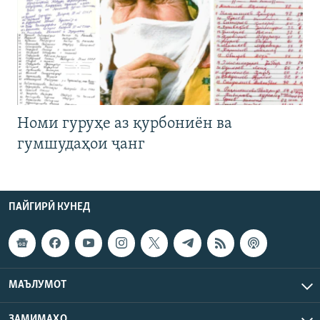
Номи гуруҳе аз қурбониён ва
гумшудаҳои ҷанг
ПАЙГИРӢ КУНЕД
МАЪЛУМОТ
ЗАМИМАҲО