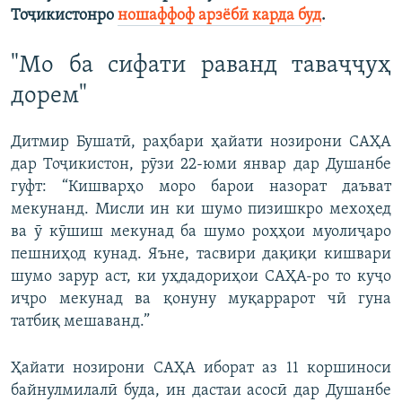
Тоҷикистонро
ношаффоф арзёбӣ карда буд
.
"Мо ба сифати раванд таваҷҷуҳ
дорем"
Дитмир Бушатӣ, раҳбари ҳайати нозирони САҲА
дар Тоҷикистон, рӯзи 22-юми январ дар Душанбе
гуфт: “Кишварҳо моро барои назорат даъват
мекунанд. Мисли ин ки шумо пизишкро мехоҳед
ва ӯ кӯшиш мекунад ба шумо роҳҳои муолиҷаро
пешниҳод кунад. Яъне, тасвири дақиқи кишвари
шумо зарур аст, ки уҳдадориҳои САҲА-ро то куҷо
иҷро мекунад ва қонуну муқаррарот чӣ гуна
татбиқ мешаванд.”
Ҳайати нозирони САҲА иборат аз 11 коршиноси
байнулмилалӣ буда, ин дастаи асосӣ дар Душанбе