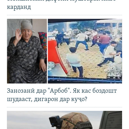
карданд
Занозанӣ дар "Арбоб". Як кас боздошт
шудааст, дигарон дар куҷо?