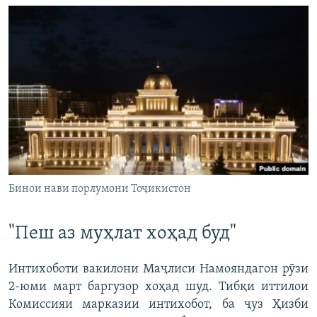
Бинои нави порлумони Тоҷикистон
"Пеш аз муҳлат хоҳад буд"
Интихоботи вакилони Маҷлиси Намояндагон рӯзи
2-юми март баргузор хоҳад шуд. Тибқи иттилои
Комиссияи марказии интихобот, ба ҷуз Ҳизби