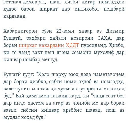
сотсиал-демократ, шаш ҳизби дигар номзадҳои
худро барои ширкат дар интихобот пешбарӣ
кардаанд.
Хабарнигорон рӯзи 22-юми январ аз Дитмир
Бушатӣ, раҳбари ҳайати нозирони САҲА, дар
бораи
ширкат накардани ҲСДТ
пурсиданд. Ҳизбе,
ки то чанд вақт пеш ягона созмони мухолиф дар
кишвар номбар мешуд.
Бушатӣ гуфт: "Ҳоло шарҳу эзоҳ дода наметавонем
дар бораи ҳизбҳо, сабти номи аҳзоб ва номзадҳо,
вале чунин масъалаҳо ҷузъе аз гузориши мо хоҳад
буд." Вай ҳамзамон таъкид кард, ки “чанд соат боз
дар инҷо ҳастем ва агар аз ҷониби мо дар бораи
вазъи сиёсии кишвар арзёбие шавад, пеш аз
муҳлат хоҳад буд."