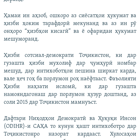
Ҳамаи ин аҳзоб, ошкоро аз сиёсатҳои ҳукумат ва
ҳизби ҳоким тарафдорӣ мекунанд ва аз ин рӯ
онҳоро “ҳизбҳои кисагӣ” ва ё офаридаи ҳукумат
мешуморанд.
Ҳизби сотсиал-демократи Тоҷикистон, ки дар
гузашта ҳизби мухолиф дар ҷумҳурӣ номбар
мешуд, дар интихоботҳои пешина ширкат карда,
вале ҳеч гоҳ ба порлумон роҳ наёфтааст. Фаъолияти
Ҳизби наҳзати исломӣ, ки дар гузашта
намояндагонаш дар порлумон ҳузур доштанд, аз
соли 2015 дар Тоҷикистон мамнуъст.
Дафтари Ниҳодҳои Демократӣ ва Ҳуқуқи Инсон
(ODIHR)-и САҲА то кунун ҳашт интихоботро дар
Тоҷикистонро назорат кардааст. Хулосаҳои