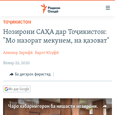
Пайвандҳои
дастрасӣ
Ҷаҳиш
ТОҶИКИСТОН
ба
ГӮШАҲО
Нозирони САҲА дар Тоҷикистон:
мояи
ГАПИ ОЗОД
СИЁСАТ
аслӣ
"Мо назорат мекунем, на қазоват"
РӮЗГОРИ МУҲОҶИР
Ҷаҳиш
ИҚТИСОД
ба
Алишер Зарифӣ
Барот Юсуфӣ
САЛОМ, ХОҲАР
ҶОМЕА
феҳристи
Январ 22, 2025
ТАҲҚИҚОТ
ҚАЗИЯИ "КРОКУС"
аслӣ
Ҷаҳиш
ҶАНГ ДАР УКРАИНА
ОСИЁИ МАРКАЗӢ
Ба дигарон фиристед
ба
НАЗАРИ МАРДУМ
ФАРҲАНГ
ҷустор
Мо дар Google
ЧАНДРАСОНАӢ
МЕҲМОНИ ОЗОДӢ
БЛОГИСТОН
РӮЙХАТҲО
ВАРЗИШ
ОЗОДӢ ОНЛАЙН
ВИДЕО
Чаро хабарнигорон ба нишасти нозирони интихоботӣ наомаданд?
КИТОБҲОИ ОЗОДӢ
НИГОРИСТОН