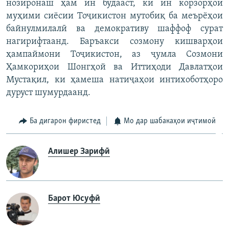
нозиронаш ҳам ин будааст, ки ин корзорҳои
муҳими сиёсии Тоҷикистон мутобиқ ба меърёҳои
байнулмилалӣ ва демокративу шаффоф сурат
нагирифтаанд. Баръакси созмону кишварҳои
ҳампаймони Тоҷикистон, аз ҷумла Созмони
Ҳамкориҳои Шонгҳой ва Иттиҳоди Давлатҳои
Мустақил, ки ҳамеша натиҷаҳои интихоботҳоро
дуруст шумурдаанд.
Ба дигарон фиристед
Мо дар шабакаҳои иҷтимоӣ
Алишер Зарифӣ
Барот Юсуфӣ