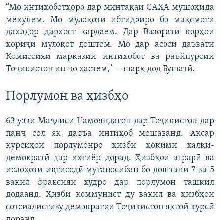
“Мо интихоботҳоро дар минтақаи САҲА мушоҳида
мекунем. Мо мулоқоти ибтидоиро бо мақомоти
дахлдор дархост кардаем. Дар Вазорати корҳои
хориҷӣ мулоқот доштем. Мо дар асоси даъвати
Комиссияи марказии интихобот ва раъйпурсии
Тоҷикистон ин ҷо ҳастем,” -- шарҳ дод Бушатӣ.
Порлумон ва ҳизбҳо
63 узви Маҷлиси Намояндагон дар Тоҷикистон дар
панҷ сол як дафъа интихоб мешаванд. Аксар
курсиҳои порлумонро ҳизби ҳокими халқӣ-
демократӣ дар ихтиёр дорад. Ҳизбҳои аграрӣ ва
ислоҳоти иқтисодӣ мутаносибан бо доштани 7 ва 5
вакил фраксияи худро дар порлумон ташкил
додаанд. Ҳизби коммунист ду вакил ва ҳизбҳои
сотсиалистиву демократии Тоҷикистон яктоӣ курсӣ
доранд.