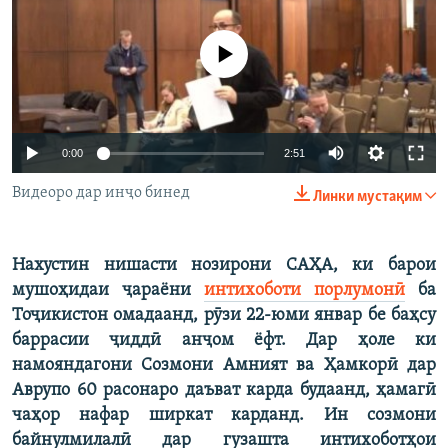
ГУЗОРИШҲОИ РАДИОӢ
Русский
Феълан кор намекунад
ПАЙГИРӢ КУНЕД
Auto
0:00
2:51
240p
Видеоро дар инҷо бинед
Линки мустақим
360p
Ҳамаи сомонаҳои RFE/RL
480p
Нахустин нишасти нозирони САҲА, ки барои
Auto
240p
360p
480p
мушоҳидаи ҷараёни
интихоботи порлумонӣ
ба
720p
Тоҷикистон омадаанд, рӯзи 22-юми январ бе баҳсу
720p
1080p
1080p
баррасии ҷиддӣ анҷом ёфт. Дар ҳоле ки
намояндагони Созмони Амният ва Ҳамкорӣ дар
Аврупо 60 расонаро даъват карда будаанд, ҳамагӣ
чаҳор нафар ширкат карданд. Ин созмони
байнулмилалӣ дар гузашта интихоботҳои