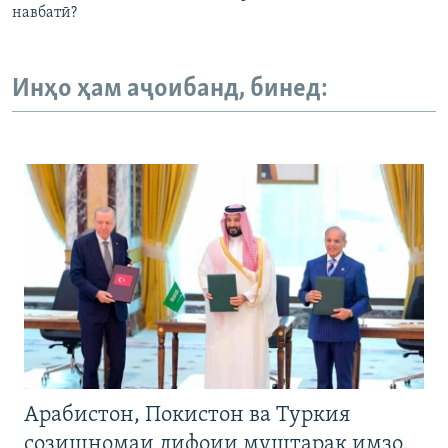
навбатӣ?
Инҳо ҳам аҷоибанд, бинед:
Арабистон, Покистон ва Туркия
созишномаи дифоии муштарак имзо