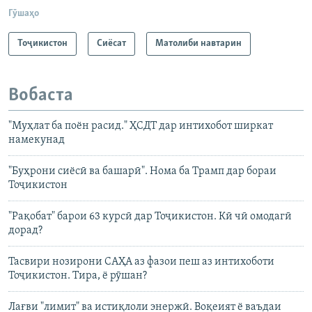
Гӯшаҳо
Тоҷикистон
Сиёсат
Матолиби навтарин
Вобаста
"Муҳлат ба поён расид." ҲСДТ дар интихобот ширкат
намекунад
"Буҳрони сиёсӣ ва башарӣ". Нома ба Трамп дар бораи
Тоҷикистон
"Рақобат" барои 63 курсӣ дар Тоҷикистон. Кӣ чӣ омодагӣ
дорад?
Тасвири нозирони САҲА аз фазои пеш аз интихоботи
Тоҷикистон. Тира, ё рӯшан?
Лағви "лимит" ва истиқлоли энержӣ. Воқеият ё ваъдаи