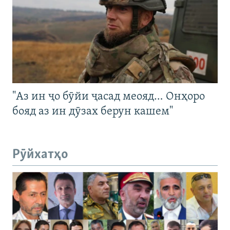
"Аз ин ҷо бӯйи ҷасад меояд… Онҳоро
бояд аз ин дӯзах берун кашем"
Рӯйхатҳо