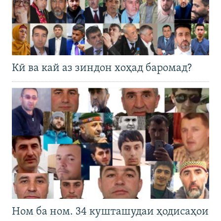
Кӣ ва кай аз зиндон хоҳад баромад?
Ном ба ном. 34 кушташудаи ҳодисаҳои