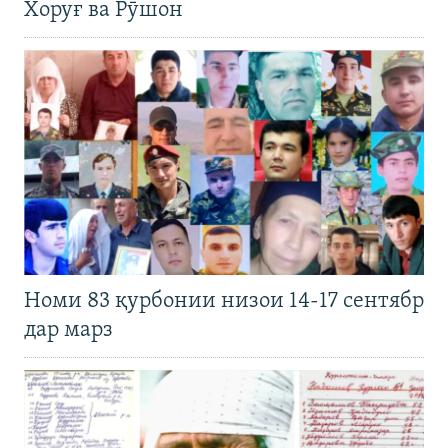
Хоруғ ва Рӯшон
Номи 83 қурбонии низои 14-17 сентябр
дар марз