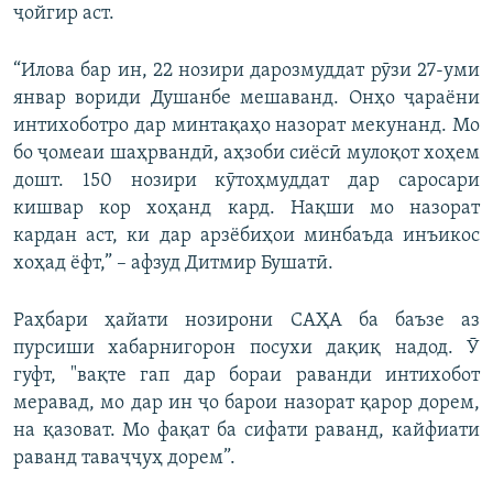
ҷойгир аст.
“Илова бар ин, 22 нозири дарозмуддат рӯзи 27-уми
январ вориди Душанбе мешаванд. Онҳо ҷараёни
интихоботро дар минтақаҳо назорат мекунанд. Мо
бо ҷомеаи шаҳрвандӣ, аҳзоби сиёсӣ мулоқот хоҳем
дошт. 150 нозири кӯтоҳмуддат дар саросари
кишвар кор хоҳанд кард. Нақши мо назорат
кардан аст, ки дар арзёбиҳои минбаъда инъикос
хоҳад ёфт,” – афзуд Дитмир Бушатӣ.
Раҳбари ҳайати нозирони САҲА ба баъзе аз
пурсиши хабарнигорон посухи дақиқ надод. Ӯ
гуфт, "вақте гап дар бораи раванди интихобот
меравад, мо дар ин ҷо барои назорат қарор дорем,
на қазоват. Мо фақат ба сифати раванд, кайфиати
раванд таваҷҷуҳ дорем”.