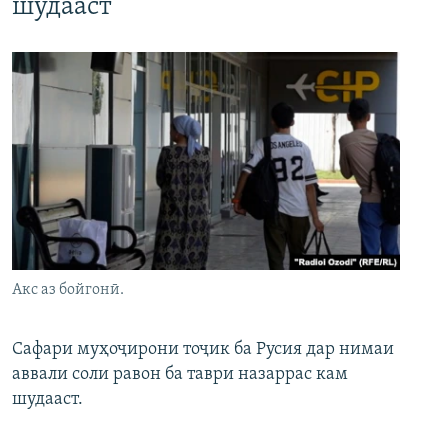
шудааст
Акс аз бойгонӣ.
Сафари муҳоҷирони тоҷик ба Русия дар нимаи
аввали соли равон ба таври назаррас кам
шудааст.