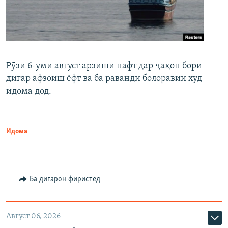
Рӯзи 6-уми август арзиши нафт дар ҷаҳон бори
дигар афзоиш ёфт ва ба раванди болоравии худ
идома дод.
Идома
Ба дигарон фиристед
Август 06, 2026