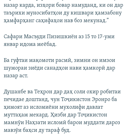
назар карда, изҳори бовар намуданд, ки он дар
таърихи муносибатҳои ду кишвари ҳамзабону
ҳамфарҳанг саҳифаҳои нав боз мекунад.”
Сафари Масъуди Пизишкиён аз 15 то 17-уми
январ идома меёбад.
Ба гуфтаи мақомоти расмӣ, зимни он имзои
шумораи зиёди санадҳои нави ҳамкорӣ дар
назар аст.
Душанбе ва Теҳрон дар даҳ соли охир робитаи
печидае доштанд, чун Тоҷикистон Эронро ба
ҳимоят аз исломиёни мухолифи давлат
муттаҳам мекард. Ҳизби дар Тоҷикистон
мамнӯи Наҳзати исломӣ барои муддати дароз
мавзӯи баҳси ду тараф буд.