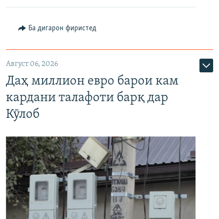
Ба дигарон фиристед
Август 06, 2026
Даҳ миллион евро барои кам
кардани талафоти барқ дар
Кӯлоб