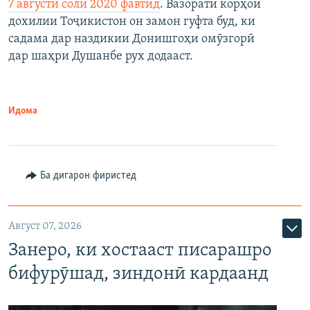
7 августи соли 2020 фавтид
. Вазорати корҳои
дохилии Тоҷикистон он замон гуфта буд, ки
садама дар наздикии Донишгоҳи омӯзгорӣ
дар шаҳри Душанбе рух додааст.
Идома
Ба дигарон фиристед
Август 07, 2026
Занеро, ки хостааст писарашро
бифурӯшад, зиндонӣ кардаанд