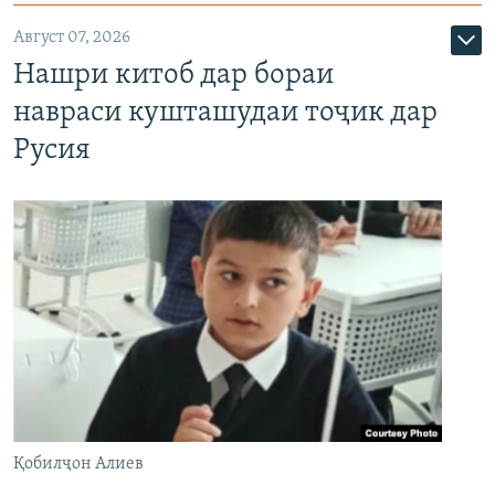
Август 07, 2026
Нашри китоб дар бораи
навраси кушташудаи тоҷик дар
Русия
Қобилҷон Алиев