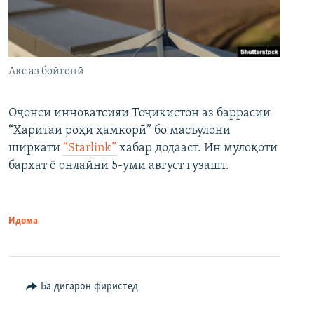
Акс аз бойгонӣ
Оҷонси инноватсияи Тоҷикистон аз баррасии
“Харитаи роҳи ҳамкорӣ” бо масъулони
ширкати
“Starlink”
хабар додааст. Ин мулоқоти
бархат ё онлайнӣ 5-уми август гузашт.
Идома
Ба дигарон фиристед