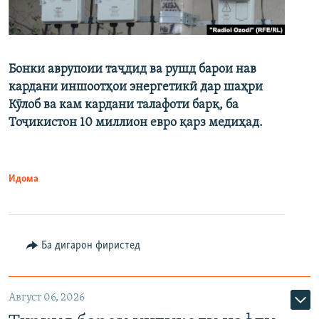
Бонки аврупоии таҷдид ва рушд барои нав
кардани иншоотҳои энергетикӣ дар шаҳри
Кӯлоб ва кам кардани талафоти барқ, ба
Тоҷикистон 10 миллион евро қарз медиҳад.
Идома
Ба дигарон фиристед
Август 06, 2026