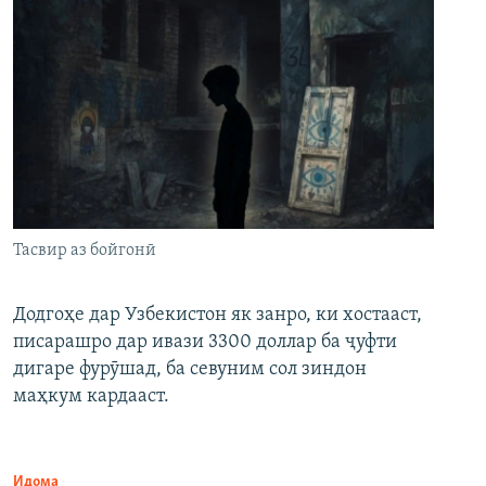
Тасвир аз бойгонӣ
Додгоҳе дар Узбекистон як занро, ки хостааст,
писарашро дар ивази 3300 доллар ба ҷуфти
дигаре фурӯшад, ба севуним сол зиндон
маҳкум кардааст.
Идома