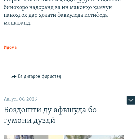
биноҳоро надоранд ва ин маконҳо ҳамчун
паноҳгоҳ дар ҳолати фавқулода истифода
мешаванд.
Идома
Ба дигарон фиристед
Август 06, 2026
Боздошти ду афвшуда бо
гумони дуздӣ