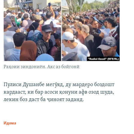
Раҳоии зиндониён. Акс аз бойгонӣ
Пулиси Душанбе мегӯяд, ду мардеро боздошт
кардааст, ки бар асоси қонуни афв озод шуда,
лекин боз даст ба ҷиноят заданд.
Идома