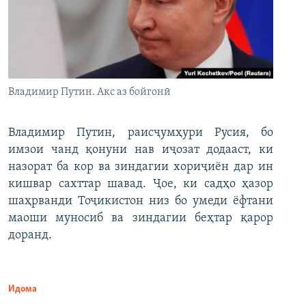
Владимир Путин. Акс аз бойгонӣ
Владимир Путин, раисҷумҳури Русия, бо
имзои чанд қонуни нав иҷозат додааст, ки
назорат ба кор ва зиндагии хориҷиён дар ин
кишвар сахттар шавад. Ҷое, ки садҳо ҳазор
шаҳрванди Тоҷикистон низ бо умеди ёфтани
маоши муносиб ва зиндагии беҳтар қарор
доранд.
Идома