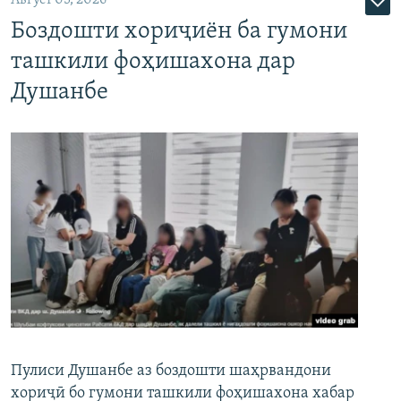
Боздошти хориҷиён ба гумони
ташкили фоҳишахона дар
Душанбе
Пулиси Душанбе аз боздошти шаҳрвандони
хориҷӣ бо гумони ташкили фоҳишахона хабар