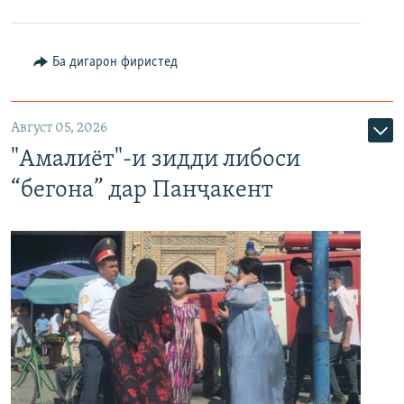
Ба дигарон фиристед
Август 05, 2026
"Амалиёт"-и зидди либоси
“бегона” дар Панҷакент