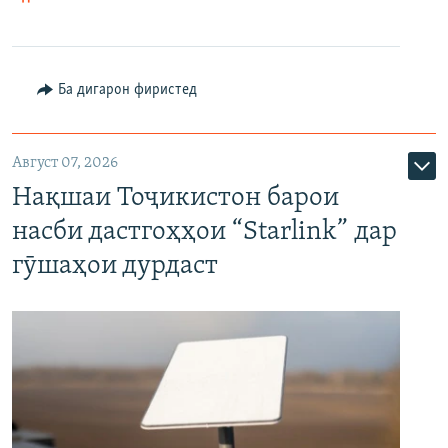
Ба дигарон фиристед
Август 07, 2026
Нақшаи Тоҷикистон барои
насби дастгоҳҳои “Starlink” дар
гӯшаҳои дурдаст