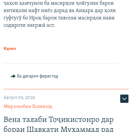
ҷаҳон ҳамчунон ба масирҳои ҷойгузин барои
интиқоли нафт ниёз дорад ва Анқара дар ҳоли
гуфтугӯ бо Ироқ барои тавсеаи масирҳои нави
содироти энержӣ аст.
Идома
Ба дигарон фиристед
Август 05, 2026
Мирзонабии Холиқзод
Вена талаби Тоҷикистонро дар
бораи Шавкати Муҳаммад рад