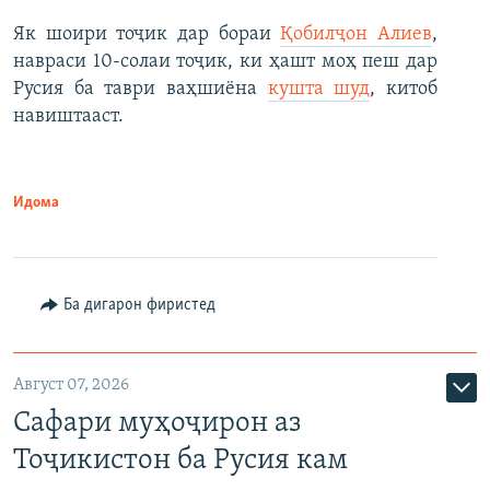
Як шоири тоҷик дар бораи
Қобилҷон Алиев
,
навраси 10-солаи тоҷик, ки ҳашт моҳ пеш дар
Русия ба таври ваҳшиёна
кушта шуд
, китоб
навиштааст.
Идома
Ба дигарон фиристед
Август 07, 2026
Сафари муҳоҷирон аз
Тоҷикистон ба Русия кам