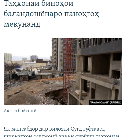
Таҳхонаи биноҳои
баландошёнаро паноҳгоҳ
мекунанд
Акс аз бойгонӣ
Як мансабдор дар вилояти Суғд гуфтааст,
ширкатҳои сохтмонӣ ҳаққи фурӯши таҳхонаи