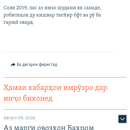
Соли 2019, пас аз имзо шудани як санаде,
робитаҳои ду кишвар тағйир ёфт ва рӯ ба
гармӣ овард.
Ба дигарон фиристед
Ҳамаи хабарҳои имрӯзро дар
инҷо бихонед
Август 08, 2026
Аз марги овозхон Баҳром