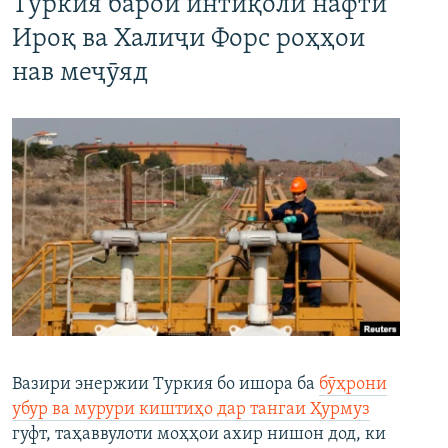
Туркия барои интиқоли нафти
Ироқ ва Халиҷи Форс роҳҳои
нав меҷӯяд
Вазири энержии Туркия бо ишора ба
бӯҳрони
убур ва мурури киштиҳо дар тангаи Ҳурмуз
гуфт, таҳаввулоти моҳҳои ахир нишон дод, ки