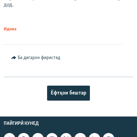
дод.
Идома
Ба дигарон фиристед
Ёфтҳои бештар
ПАЙГИРӢ КУНЕД