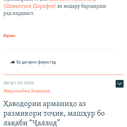
(Шавкатҷон Шарифов)
ва модару бародараш
рад кардааст.
Идома
Ба дигарон фиристед
Август 05, 2026
Мирзонабии Холиқзод
Ҳаводории арманиҳо аз
размикори тоҷик, машҳур бо
лақаби “Ҷаллод”