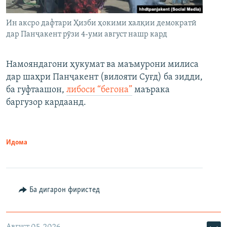
Ин аксро дафтари Ҳизби ҳокими халқии демократӣ
дар Панҷакент рӯзи 4-уми август нашр кард
Намояндагони ҳукумат ва маъмурони милиса
дар шаҳри Панҷакент (вилояти Суғд) ба зидди,
ба гуфтаашон,
либоси “бегона”
маърака
баргузор кардаанд.
Идома
Ба дигарон фиристед
Август 05, 2026