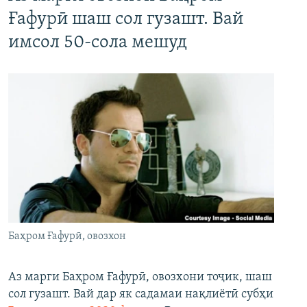
Ғафурӣ шаш сол гузашт. Вай
имсол 50-сола мешуд
Баҳром Ғафурӣ, овозхон
Аз марги Баҳром Ғафурӣ, овозхони тоҷик, шаш
сол гузашт. Вай дар як садамаи нақлиётӣ субҳи