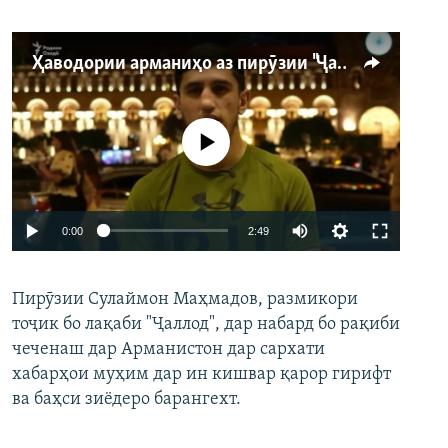
Ҳаводории арманиҳо аз пирӯзии "Ҷаллод"-и тоҷик
Феълан кор намекунад
Auto
0:00
2:49
240p
Пирӯзии Сулаймон Маҳмадов, размикори
360p
тоҷик бо лақаби "Ҷаллод", дар набард бо рақиби
480p
Auto
240p
360p
480p
чеченаш дар Арманистон дар сархати
720p
хабарҳои муҳим дар ин кишвар қарор гирифт
720p
1080p
ва баҳси зиёдеро барангехт.
1080p