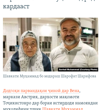
кардааст
Шавкати Муҳаммад бо модараш Шарофат Шарифова
Додгоҳи парвандаҳои ҷиноӣ дар Вена
,
маркази Австрия, дархости мақомоти
Тоҷикистонро дар бораи истирдоди намояндаи
мухолифини тоҷик
Шавкати Муҳаммад