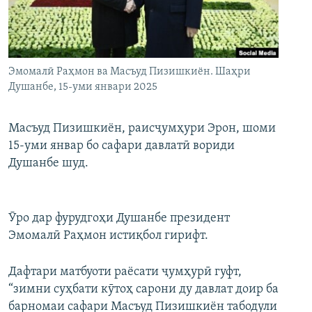
ГУЗОРИШҲОИ РАДИОӢ
Русский
ПАЙГИРӢ КУНЕД
Эмомалӣ Раҳмон ва Масъуд Пизишкиён. Шаҳри
Душанбе, 15-уми январи 2025
Масъуд Пизишкиён, раисҷумҳури Эрон, шоми
15-уми январ бо сафари давлатӣ вориди
Ҳамаи сомонаҳои RFE/RL
Душанбе шуд.
Ӯро дар фурудгоҳи Душанбе президент
Эмомалӣ Раҳмон истиқбол гирифт.
Дафтари матбуоти раёсати ҷумҳурӣ гуфт,
“зимни суҳбати кӯтоҳ сарони ду давлат доир ба
барномаи сафари Масъуд Пизишкиён табодули