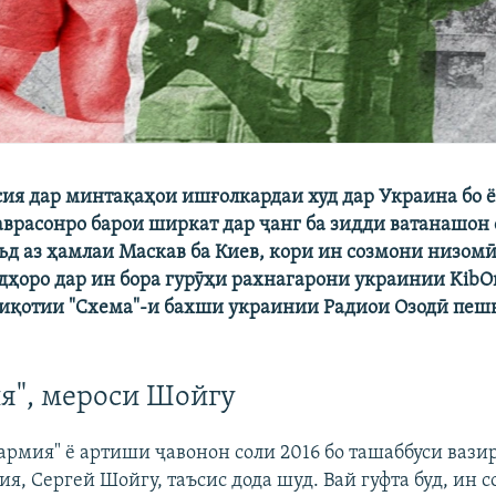
ия дар минтақаҳои ишғолкардаи худ дар Украина бо 
врасонро барои ширкат дар ҷанг ба зидди ватанашон
ъд аз ҳамлаи Маскав ба Киев, кори ин созмони низомӣ
адҳоро дар ин бора гурӯҳи рахнагарони украинии KibOr
қиқотии "Схема"-и бахши украинии Радиои Озодӣ пеш
я", мероси Шойгу
рмия" ё артиши ҷавонон соли 2016 бо ташаббуси вази
я, Сергей Шойгу, таъсис дода шуд. Вай гуфта буд, ин с