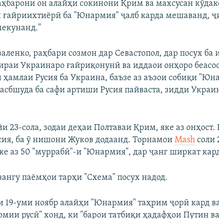
аҳбарони он алайҳи сокинони Қрим ва махсусан кӯдак
и ғайриихтиёрӣ ба "Юнармия" ҷалб карда мешаванд, 
мекунанд."
аленко, раҳбари созмон дар Севастопол, дар посух ба
ираи Украинаро ғайриқонунӣ ва иддаои онҳоро беасос
и ҳамлаи Русия ба Украина, баъзе аз аъзои собиқи "Юн
асбшуда ба сафи артиши Русия пайваста, зидди Украи
и 23-сола, зодаи деҳаи Полтаваи Қрим, яке аз онҳост.
сия, ба ӯ нишони Жуков додаанд. Торнамои
Mash
соли 
яке аз 50 "муррабӣ"-и "Юнармия", дар ҷанг ширкат кард
зангу паёмҳои тарҳи "Схема" посух надод.
и 19-уми ноябр алайҳи "Юнармия" таҳрим ҷорӣ кард в
омии русӣ" хонд, ки "барои татбиқи ҳадафҳои Путин ва