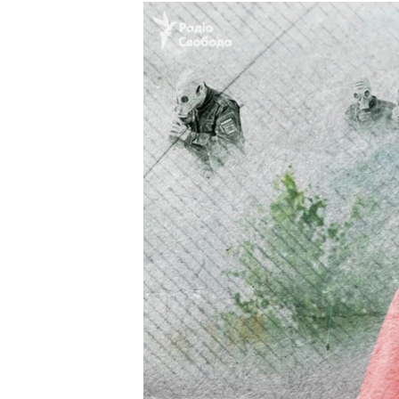
ГУЗОРИШҲОИ РАДИОӢ