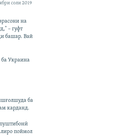
ябри соли 2019
врасони на
," – гуфт
и башар. Вай
я ба Украина
ишғолшуда ба
ам карданд.
в пуштибонӣ
лалиро поймол