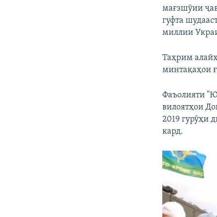
мағзшӯии ҷав
гуфта шудааст
миллии Украи
Таҳрим алайҳ
минтақаҳои ғ
Фаъолияти "Ю
вилоятҳои Дон
2019 гурӯҳи 
кард.