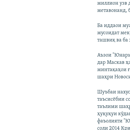
миллион узв 
метавонанд, 
Ба иддаои му
мусоидат мек
ташвиқ ва ба
Аъзои "Юнарм
дар Маскав ҳ
минтақаҳои ғ
шаҳри Новос
Шуъбаи нахус
таъсисёбии с
таълими шаҳр
ҳуқуқуи кӯда
фаъолияти "Ю
соли 2014 Қр