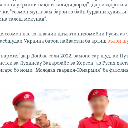
онони украинӣ нақши калидӣ дорад". Дар изҳороти 
, ки "созмон мунтазам барои аз байн бурдани ҳувияти
на талош мекунад".
и созмон пас аз аввалин даъвати низомиёни Русия аз
асбшудаи Украина барои пайвастан ба артиш
эълон ш
нармия" дар Донбас соли 2022, замоне сар шуд, ки Пут
етск ва Луҳанску Запарожйе ва Херсон "аз Русия ҳаста
дигаре бо номи "Молодая гвардия-Юнармия" ба фаъоли