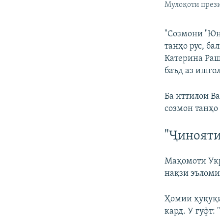
Мулоқоти прези
"Созмони "Юн
танҳо рус, ба
Катерина Раш
баъд аз ишғол
Ба иттилои Ва
созмон танҳо 
"Ҷинояти
Мақомоти Ук
нақзи эъломи
Ҳомии ҳуқуқи
кард. Ӯ гуфт