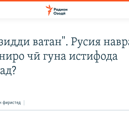
 зидди ватан". Русия нав
ниро чӣ гуна истифода
ад?
4
н фиристед