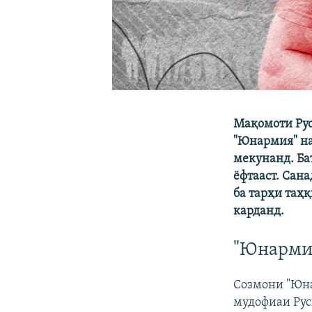
Мақомоти Рус
"Юнармия" на
мекунанд. Ба
ёфтааст. Сан
ба тарҳи таҳ
карданд.
"Юнарми
Созмони "Юна
мудофиаи Руси