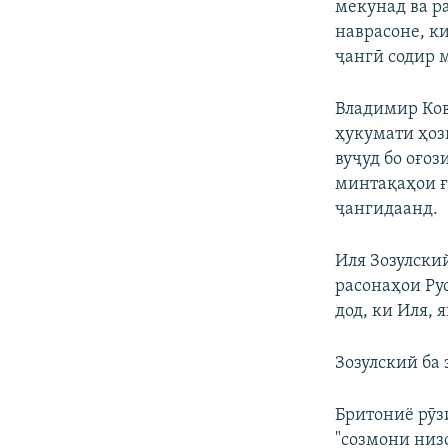
мекунад ва р
наврасоне, к
ҷангӣ содир 
Владимир Ков
ҳукумати ҳоз
вуҷуд бо оғоз
минтақаҳои ғ
ҷангидаанд.
Иля Зозулский
расонаҳои Ру
дод, ки Иля, 
Зозулский ба 
Бритониё рӯз
"созмони низ