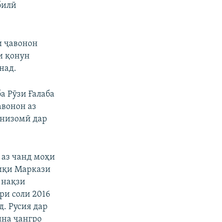
билӣ
и ҷавонон
и қонун
над.
а Рӯзи Ғалаба
авонон аз
 низомӣ дар
аз чанд моҳи
қиқи Маркази
 нақзи
ри соли 2016
. Русия дар
ина ҷангро