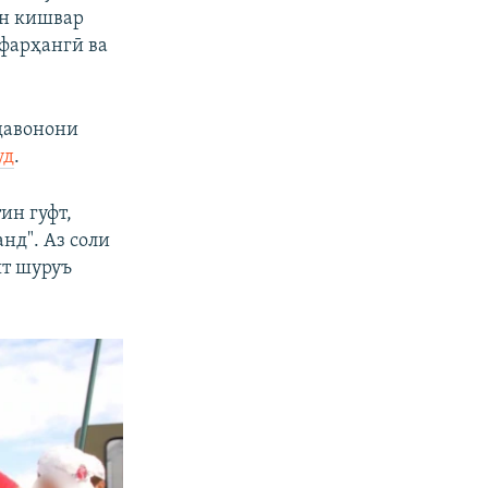
ин кишвар
 фарҳангӣ ва
 ҷавонони
уд
.
ин гуфт,
нд". Аз соли
ят шуруъ