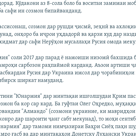
дорад. Кӯдакони аз 8-сола боло ба воситаи замимаи мо
ба сафи ин созмон бипайванданд.
ассисонаш, созмон дар рушди ҷисмӣ, зеҳнӣ ва ахлоқи
унад, онҳоро ба иҷрои уҳдадорӣ ва қарзи худ дар назд
 хидмат дар сафи Нерӯҳои мусаллаҳи Русия омода меку
ия" соли 2017 дар парад ё намоиши низомӣ бахшида б
амроҳи сарбозон раҳпаймоӣ карданд. Аъзои артиши ҷ
асбкардаи Русия дар Украина имсол дар чорабиниҳои
ибирск ширкат намуданд.
тини "Юнармия" дар минтақаи ишғолшудаи Қрим пас 
озмон ба кор сар кард. Ба гуфтаи Олег Оҳредко, муҳақ
вандии "Алмандо" (созмони украиние, ки мавридҳои
конро дар шароити ҷанг сабт мекунад), то моҳи сентяб
нармия" дар тамоми нимҷазираи Баҳри Сиёҳ паҳн шуд
имро ғасб ва дар минтақаҳои Донетску Луҳански Укра