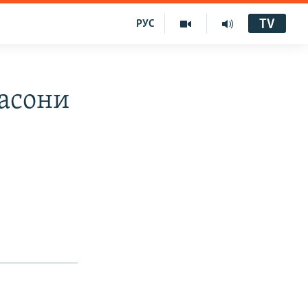
TV
РУС
расони