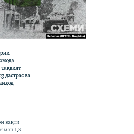
ёрии
 омода
 тақвият
g дастрас ва
ниҳод
ри вақти
озмон 1,3