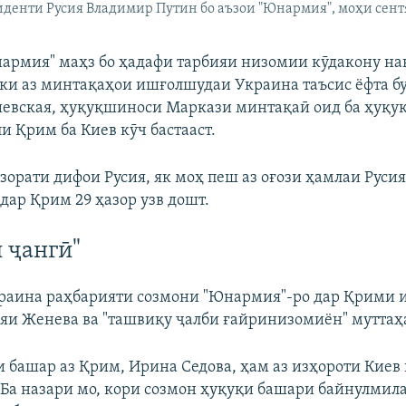
денти Русия Владимир Путин бо аъзои "Юнармия", моҳи сент
армия" маҳз бо ҳадафи тарбияи низомии кӯдакону на
лки аз минтақаҳои ишғолшудаи Украина таъсис ёфта буд
евская, ҳуқуқшиноси Маркази минтақаӣ оид ба ҳуқуқ
и Қрим ба Киев кӯч бастааст.
зорати дифои Русия, як моҳ пеш аз оғози ҳамлаи Руси
дар Қрим 29 ҳазор узв дошт.
 ҷангӣ"
раина раҳбарияти созмони "Юнармия"-ро дар Қрими 
яи Женева ва "ташвиқу ҷалби ғайринизомиён" муттаҳ
 башар аз Қрим, Ирина Седова, ҳам аз изҳороти Кие
: "Ба назари мо, кори созмон ҳуқуқи башари байнулми