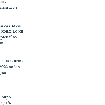
ону
ҷиноятҳои
 ин иттиҳом
 хонд. Бо ин
армия" аз
на
 Ба навиштаи
2023 хабар
ааст.
а онро
 ҷалбу