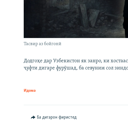
Тасвир аз бойгонӣ
Додгоҳе дар Узбекистон як занро, ки хостаа
ҷуфти дигаре фурӯшад, ба севуним сол зинд
Идома
Ба дигарон фиристед