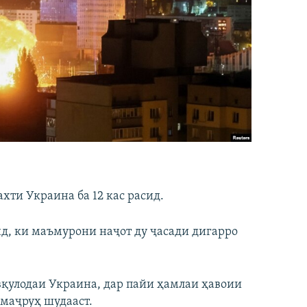
ти Украина ба 12 кас расид.
д, ки маъмурони наҷот ду ҷасади дигарро
вқулодаи Украина, дар пайи ҳамлаи ҳавоии
 маҷруҳ шудааст.