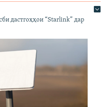
би дастгоҳҳои “Starlink” дар