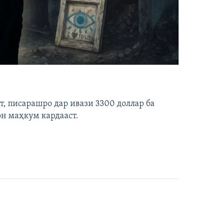
ст, писарашро дар ивази 3300 доллар ба
он маҳкум кардааст.