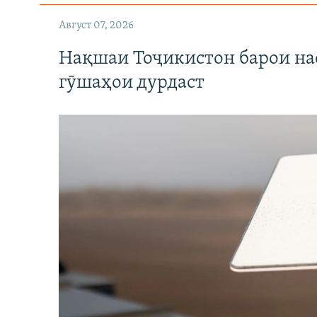
Август 07, 2026
Нақшаи Тоҷикистон барои нас
гӯшаҳои дурдаст