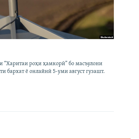
и “Харитаи роҳи ҳамкорӣ” бо масъулони
ти бархат ё онлайнӣ 5-уми август гузашт.