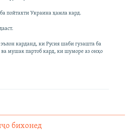
ба пойтахти Украина ҳамла кард.
дааст.
эълон карданд, ки Русия шаби гузашта ба
ва мушак партоб кард, ки шуморе аз онҳо
нҷо бихонед