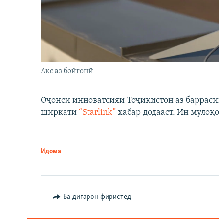
Акс аз бойгонӣ
Оҷонси инноватсияи Тоҷикистон аз барраси
ширкати
“Starlink”
хабар додааст. Ин мулоқо
Идома
Ба дигарон фиристед