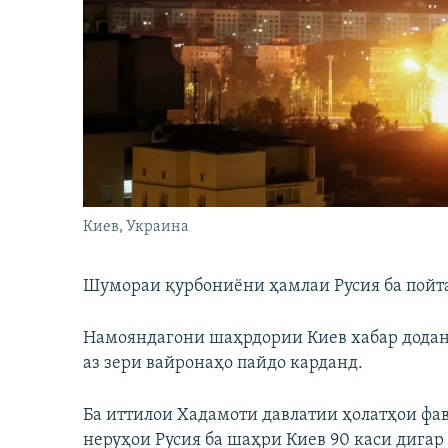
ГУЗОРИШҲОИ РАДИОӢ
Киев, Украина
Шумораи қурбониёни ҳамлаи Русия ба пойтах
Намояндагони шаҳрдории Киев хабар додан
аз зери вайронаҳо пайдо карданд.
Ба иттилои Хадамоти давлатии ҳолатҳои фа
неруҳои Русия ба шаҳри Киев 90 каси дигар