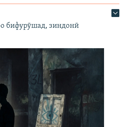
ро бифурӯшад, зиндонӣ