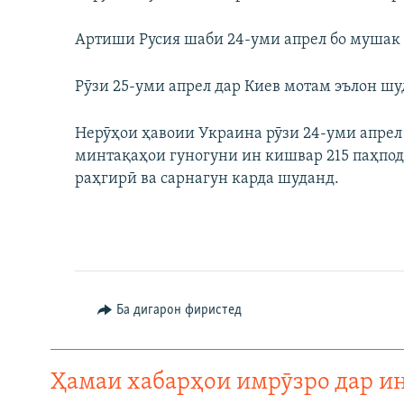
Артиши Русия шаби 24-уми апрел бо мушак 
Рӯзи 25-уми апрел дар Киев мотам эълон шу
Нерӯҳои ҳавоии Украина рӯзи 24-уми апрел 
минтақаҳои гуногуни ин кишвар 215 паҳпод 
раҳгирӣ ва сарнагун карда шуданд.
Ба дигарон фиристед
Ҳамаи хабарҳои имрӯзро дар и