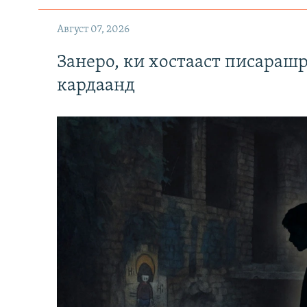
Август 07, 2026
Занеро, ки хостааст писараш
кардаанд