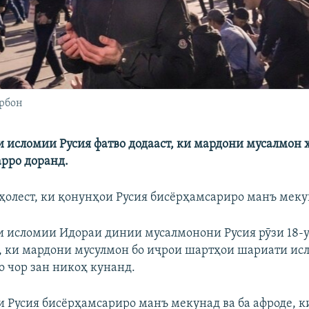
рбон
 исломии Русия фатво додааст, ки мардони мусалмон 
арро доранд.
 ҳолест, ки қонунҳои Русия бисёрҳамсариро манъ меку
 исломии Идораи динии мусалмонони Русия рӯзи 18-
т, ки мардони мусулмон бо иҷрои шартҳои шариати ис
о чор зан никоҳ кунанд.
и Русия бисёрҳамсариро манъ мекунад ва ба афроде, ки