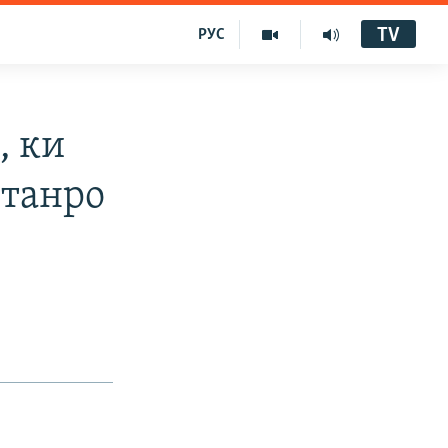
TV
РУС
, ки
фтанро