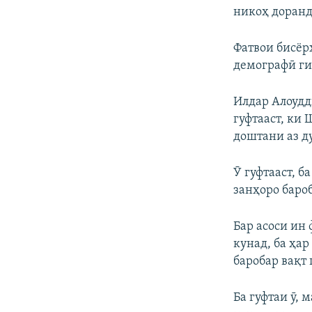
никоҳ доранд
Фатвои бисёр
демографӣ ги
Илдар Алоудд
гуфтааст, ки 
доштани аз д
Ӯ гуфтааст, б
занҳоро баро
Бар асоси ин
кунад, ба ҳар
баробар вақт 
Ба гуфтаи ӯ,