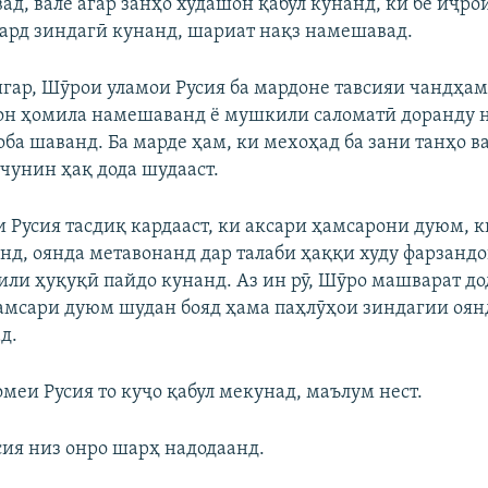
ад, вале агар занҳо худашон қабул кунанд, ки бе иҷро
мард зиндагӣ кунанд, шариат нақз намешавад.
игар, Шӯрои уламои Русия ба мардоне тавсияи чандҳам
он ҳомила намешаванд ё мушкили саломатӣ доранду 
ба шаванд. Ба марде ҳам, ки мехоҳад ба зани танҳо в
 чунин ҳақ дода шудааст.
 Русия тасдиқ кардааст, ки аксари ҳамсарони дуюм, 
нд, оянда метавонанд дар талаби ҳаққи худу фарзанд
ли ҳуқуқӣ пайдо кунанд. Аз ин рӯ, Шӯро машварат до
амсари дуюм шудан бояд ҳама паҳлӯҳои зиндагии оян
д.
меи Русия то куҷо қабул мекунад, маълум нест.
ия низ онро шарҳ надодаанд.