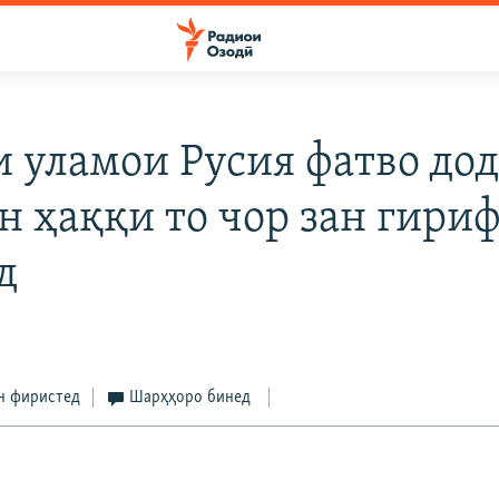
 уламои Русия фатво дод
н ҳаққи то чор зан гири
д
н фиристед
Шарҳҳоро бинед