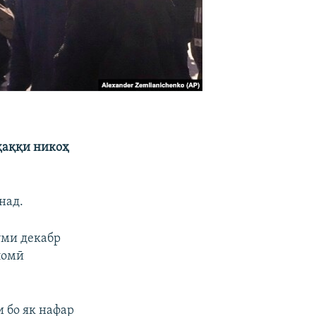
ҳаққи никоҳ
над.
уми декабр
ломӣ
 бо як нафар