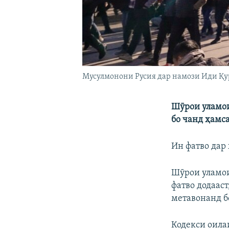
Мусулмонони Русия дар намози Иди Қу
Шӯрои уламои
бо чанд ҳамс
Ин фатво дар
Шӯрои уламои
фатво додаас
метавонанд б
Кодекси оила