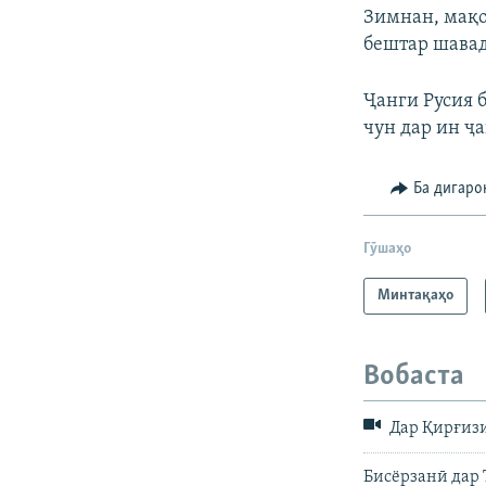
Зимнан, мақо
бештар шавад
Ҷанги Русия 
чун дар ин ҷа
Ба дигаро
Гӯшаҳо
Минтақаҳо
Вобаста
Дар Қирғизи
Бисёрзанӣ дар 