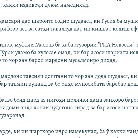
, ҳаққи издивоҷи дуюм намедиҳад.
ҳамсарӣ дар шароите содир шудааст, ки Русия ба муш
рифтор аст ва сатҳи таваллуд дар ин кишвар коҳиш ёфт
инов, муфтии Маскав ба хабаргузории "РИА Новости"-
Шӯрои уламо ба хулосае омад, ки бар асоси шариати и
у то чор зан барои мардони мусалмонро диҳад.
а мардоне тавсияи доштани то чор зан дода шудааст, ки
бар таъмин кунанд ва бо онҳо муносибати баробар до
 фатво бояд мард аз нигоҳи молиявӣ ҳама занҳоро бар
 кадоми онҳо хонаи ҷудогона гирад ва бар асоси нақша
гузаронад.
 марде, ки ин шартҳоро иҷро намекунад, ба ӯ ҳаққи ча