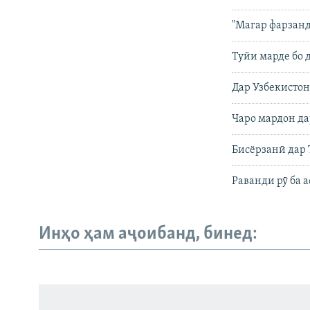
"Магар фарзанд
Туйи марде бо 
Дар Узбекистон
Чаро мардон д
Бисёрзанӣ дар 
Раванди рӯ ба 
Инҳо ҳам аҷоибанд, бинед:
Русский
ПАЙГИРӢ КУНЕД