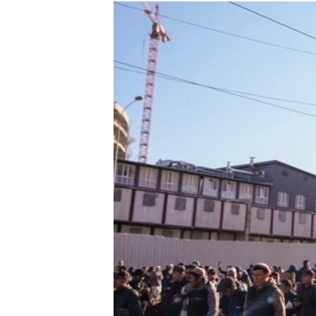
ГУЗОРИШҲОИ РАДИОӢ