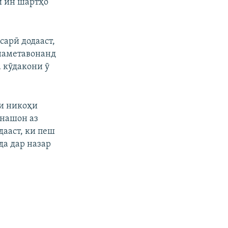
и ин шартҳо
сарӣ додааст,
наметавонанд
а кӯдакони ӯ
ки никоҳи
онашон аз
дааст, ки пеш
да дар назар