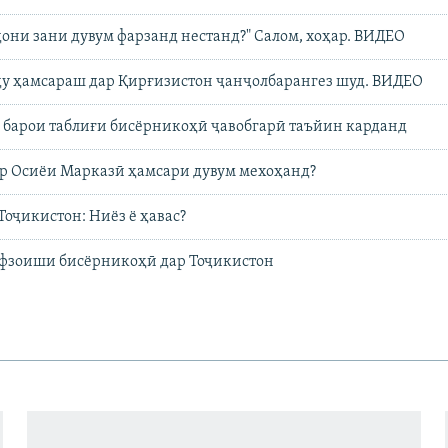
они зани дувум фарзанд нестанд?" Салом, хоҳар. ВИДЕО
ду ҳамсараш дар Қирғизистон ҷанҷолбарангез шуд. ВИДЕО
 барои таблиғи бисёрникоҳӣ ҷавобгарӣ таъйин карданд
ар Осиёи Марказӣ ҳамсари дувум мехоҳанд?
Тоҷикистон: Ниёз ё ҳавас?
афзоиши бисёрникоҳӣ дар Тоҷикистон