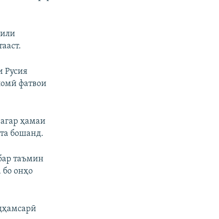
кили
ааст.
и Русия
сломӣ фатвои
 агар ҳамаи
шта бошанд.
обар таъмин
 бо онҳо
ндҳамсарӣ