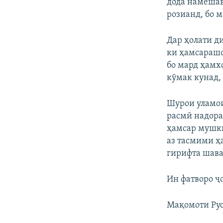
дода намешав
розианд, бо 
Дар ҳолати д
ки ҳамсараш
бо мард ҳамхо
кӯмак кунад,
Шурои уламои
расмӣ надора
ҳамсар мушки
аз тасмими ҳ
гирифта шава
Ин фатворо ҷо
Мақомоти Рус