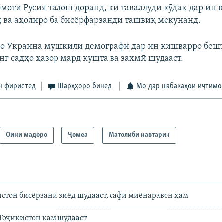
моти Русия талош доранд, ки таваллуди кӯдак дар ин
 ва аҳолиро ба бисёрфарзандӣ ташвиқ мекунанд.
бо Украина мушкили демографӣ дар ин кишварро бешт
нг садҳо ҳазор мард кушта ва захмӣ шудааст.
н фиристед
Шарҳҳоро бинед
Мо дар шабакаҳои иҷтимо
Оини мадоро
Ҷомeа
Матолиби навтарин
стон бисёрзанӣ зиёд шудааст, сафи миёнаравон ҳам
Тоҷикистон кам шудааст