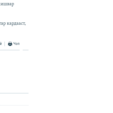
 кишвар
ар кардааст,
ӣ
Чоп