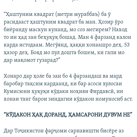
“Ҳаштуним квадрат (метри мураббаъ) ба ӯ
расидааст ҳаштуним квадрат ба ман. Ҳозир ӯро
биёранду маскун кунанд, мо соз мегирем? Наход
то ин ҳад зан беҳуқуқ бошад. Ман 4 фарзанд калон
карда истодаам. Мегӯянд, ҳаққи хонаашро деҳ. 53
ҳазор деҳ. Бояд мо пул дошта бошем, ки гапи мо
дар мақомот гузарад?”
Хонаро дар ҳоле ба зан бо 4 фарзандаш ва мард
баробар тақсим кардаанд, ки бар асоси хулосаи
Кумисюни ҳуқуқи кӯдаки ноҳияи Фирдавсӣ, ин
хонаи танг барои зиндагии кӯдакон номуносиб аст.
“КӮДАКОН ҲАҚ ДОРАНД, ҲАМСАРОНИ ДУВУМ НЕ”
Дар Тоҷикистон фарҷоми сарнавишти бисёре аз