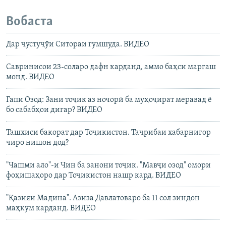
Вобаста
Дар ҷустуҷӯи Ситораи гумшуда. ВИДЕО
Савринисои 23-соларо дафн карданд, аммо баҳси маргаш
монд. ВИДЕО
Гапи Озод: Зани тоҷик аз ночорӣ ба муҳоҷират меравад ё
бо сабабҳои дигар? ВИДЕО
Ташхиси бакорат дар Тоҷикистон. Таҷрибаи хабарнигор
чиро нишон дод?
"Чашми ало"-и Чин ба занони тоҷик. "Мавҷи озод" омори
фоҳишаҳоро дар Тоҷикистон нашр кард. ВИДЕО
"Қазияи Мадина". Азиза Давлатоваро ба 11 сол зиндон
маҳкум карданд. ВИДЕО