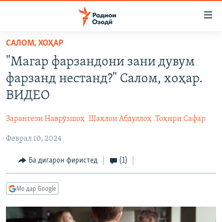
Пайвандҳои
дастрасӣ
Ҷаҳиш
САЛОМ, ХОҲАР
ба
ГӮШАҲО
"Магар фарзандони зани дувум
мояи
ГАПИ ОЗОД
СИЁСАТ
аслӣ
фарзанд нестанд?" Салом, хоҳар.
РӮЗГОРИ МУҲОҶИР
Ҷаҳиш
ИҚТИСОД
ВИДЕО
ба
САЛОМ, ХОҲАР
ҶОМЕА
феҳристи
Зарангези Наврӯзшоҳ
Шаҳлои Абдуллоҳ
Тоҳири Сафар
ТАҲҚИҚОТ
ҚАЗИЯИ "КРОКУС"
аслӣ
Ҷаҳиш
Феврал 10, 2024
ҶАНГ ДАР УКРАИНА
ОСИЁИ МАРКАЗӢ
ба
НАЗАРИ МАРДУМ
ФАРҲАНГ
Ба дигарон фиристед
(1)
ҷустор
ЧАНДРАСОНАӢ
МЕҲМОНИ ОЗОДӢ
БЛОГИСТОН
Мо дар Google
РӮЙХАТҲО
ВАРЗИШ
ОЗОДӢ ОНЛАЙН
ВИДЕО
КИТОБҲОИ ОЗОДӢ
НИГОРИСТОН