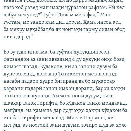
занатон гӯяд, домулло, шумо дарро маҳкам карда,
нағз хоб равед ман назди ҷӯраатон рафтам. Чӣ хел
қабул мекунед?” Гуфт: “Дилам мекафад.” Ман
гуфтам, мо занҳо ҳам дил дорем. Ҳама инсон аст,
ба меҳру муҳаббат ба як ҷойгаҳи гарму оилаи обод
ниёз дорад.”
Бо вуҷуди ин ҳама, ба гуфтаи ҳуқуқшиносон,
фарзандон аз зани авваланд ё ду ҳуқуқи онҳо бояд
ҳимоят шавад. Кӯдаконе, ки аз занони дувум ба
дунё меоянд, ҳоло дар Тоҷикистон метавонанд,
насаби падари худро бигиранд ва бо муқаррар
кардани падарӣ занон имкон доранд, барои ҳаққи
онҳо талош кунанд. Аммо занони дувум, ки аз
шавҳар талоқ гирифта, бо кӯдакон танҳо мондаанд,
мегӯянд, на ҳамеша дар додгоҳҳо ҳаққи кӯдакон ба
инобат гирифта мешавад. Мисли Парвина, ки
мегӯяд, аз ноогоҳӣ зани дувуми тоҷире шуд ва ҳоло