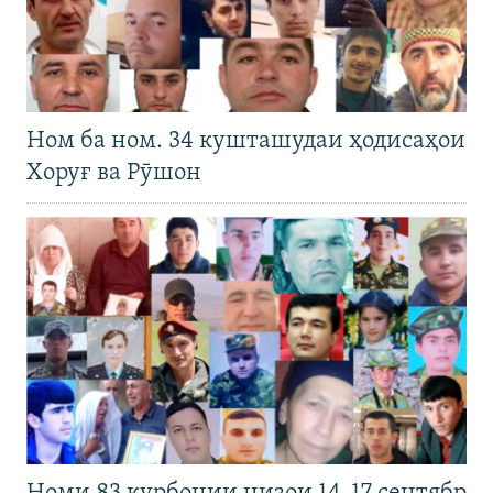
Ном ба ном. 34 кушташудаи ҳодисаҳои
Хоруғ ва Рӯшон