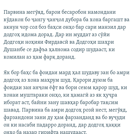
Auto
240p
360p
480p
480p
Парвина мегӯяд, барои бесаробон намондани
кӯдакон бо ҷангу ҷанҷол дубора ба хона баргашт ва
720p
720p
1080p
акнун чор сол боз баҳси онҳо бар сари манзил дар
1080p
додгоҳ идома дорад. Дар ин муддат аз сӯйи
Додгоҳи ноҳияи Фирдавсӣ ва Додгоҳи шаҳри
Душанбе се дафъа ҳалнома содир шудааст, ки
комилан аз ҳам фарқ доранд.
Як бор баҳс ба фоидаи мард ҳал шудаву зан бо амри
додгоҳ аз хона маҳрум шуд. Қарори дуюм ба
фоидаи зан анҷом ёфт ва бори сеюм қарор шуд, ки
хонаи муштараки онҳо, ки ҳамагӣ аз як ҳуҷра
иборат аст, байни зану шавҳар баробар тақсим
шавад. Парвина ба амри додгоҳ розӣ нест, мегӯяд,
фарзандони зани ду ҳам фарзанданд ва бо вуҷуди
он ки насаби падарро доранд, дар додгоҳ ҳаққи
онҳо ба назар гирифта нашудааст.