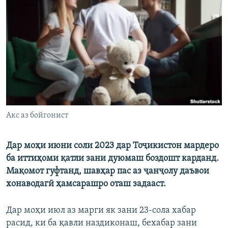
ГУЗОРИШҲОИ РАДИОӢ
Русский
ПАЙГИРӢ КУНЕД
Ҳамаи сомонаҳои RFE/RL
Акс аз бойгонист
Дар моҳи июни соли 2023 дар Тоҷикистон мардеро
ба иттиҳоми қатли зани дуюмаш боздошт карданд.
Мақомот гуфтанд, шавҳар пас аз ҷанҷолу даъвои
хонаводагӣ ҳамсарашро оташ задааст.
Дар моҳи июл аз марги як зани 23-сола хабар
расид, ки ба қавли наздиконаш, бехабар зани