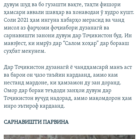
дувум шуд ва бо гузашти вақте, таҳти фишори
ҳамсари аввали шавҳар ва хонаводаи ӯ худро кушт.
Соли 2021 ҳам ингуна хабарҳо мерасид ва чанд
мисол аз фарҷоми фоҷиабори дузанагӣ ва
сарнавишти занони дувум дар Тоҷикистон буд. Ин
мавзӯест, ки имрӯз дар “Салом хоҳар” дар борааш
суҳбат мекунем.
Дар Тоҷикистон дузанагӣ ё чандҳамсарӣ манъ аст
ва барои он ҷазо таъйин кардаанд, аммо кам
нестанд мардоне, ки ҳамзамон ду зан доранд.
Омор дар бораи теъдоди занҳои дувум дар
Тоҷикистон вуҷуд надорад, аммо мақомдорон ҳам
инро эътироф кардаанд.
САРНАВИШТИ ПАРВИНА