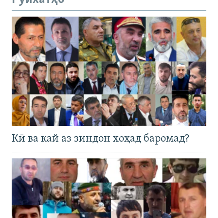
Кӣ ва кай аз зиндон хоҳад баромад?