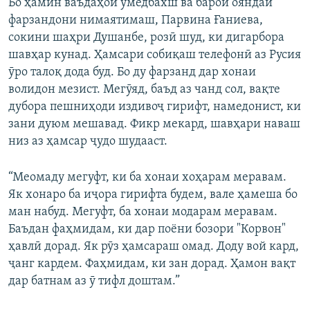
Бо ҳамин ваъдаҳои умедбахш ва барои ояндаи
фарзандони нимаятимаш, Парвина Ғаниева,
сокини шаҳри Душанбе, розӣ шуд, ки дигарбора
шавҳар кунад. Ҳамсари собиқаш телефонӣ аз Русия
ӯро талоқ дода буд. Бо ду фарзанд дар хонаи
волидон мезист. Мегӯяд, баъд аз чанд сол, вақте
дубора пешниҳоди издивоҷ гирифт, намедонист, ки
зани дуюм мешавад. Фикр мекард, шавҳари наваш
низ аз ҳамсар ҷудо шудааст.
“Меомаду мегуфт, ки ба хонаи хоҳарам меравам.
Як хонаро ба иҷора гирифта будем, вале ҳамеша бо
ман набуд. Мегуфт, ба хонаи модарам меравам.
Баъдан фаҳмидам, ки дар поёни бозори "Корвон"
ҳавлӣ дорад. Як рӯз ҳамсараш омад. Доду вой кард,
ҷанг кардем. Фаҳмидам, ки зан дорад. Ҳамон вақт
дар батнам аз ӯ тифл доштам.”