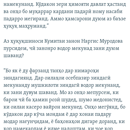
намекунанд. Кӯдакон зери ҳимояти давлат ҳастанд
ва онҳо бо муқаррар кардани падарӣ ному насаби
падарро мегиранд. Аммо ҳамсарони дуюм аз баъзе
ҳуқуқ маҳруманд.”
Аз ҳуқуқшиноси Кумитаи занон Наргис Муродова
пурсидем, чӣ занонро водор мекунад зани дуюм
шаванд?
“Бо як ё ду фарзанд танҳо дар нимароҳи
зиндагиянд. Дар оилаҳои осебпазир зиндагӣ
мекунанду мушкилоти зиндагӣ водор мекунанд,
ки зани дувум шаванд. Мо аз онҳо мепурсем, ки
барои чӣ ба ҳамин розӣ шудед, шумо медонистед,
ки оилаи касеро вайрон мекунед. Онҳо мегӯянд, бо
кӯдакон дар кӯча мондам ё дар хонаи падару
модар нағунҷидам, ё баҳонаҳои дигаре доранд, ки
кор намекардам ё илме надоштам, ки ҷое кор