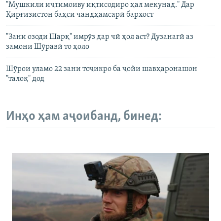
"Мушкили иҷтимоиву иқтисодиро ҳал мекунад." Дар
Қирғизистон баҳси чандҳамсарӣ бархост
"Зани озоди Шарқ" имрӯз дар чӣ ҳол аст? Дузанагӣ аз
замони Шӯравӣ то ҳоло
Шӯрои уламо 22 зани тоҷикро ба ҷойи шавҳаронашон
"талоқ" дод
Инҳо ҳам аҷоибанд, бинед: