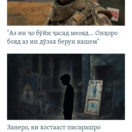
"Аз ин ҷо бӯйи ҷасад меояд… Онҳоро
бояд аз ин дӯзах берун кашем"
Занеро, ки хостааст писарашро