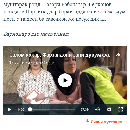
муштарак ронд. Назари Бобоназар Шерхонов,
шавҳари Парвина, дар бораи иддаоҳои зан маълум
нест. Ӯ нахост, ба саволҳои мо посух диҳад.
Барномаро дар инҷо бинед:
Салом хоҳар. Фарзандони зани дувум фарзанд нестанд?
Таҳияи
Радиои Озодӣ
Феълан кор намекунад
Auto
0:00
17:39
240p
Линки мустақим
360p