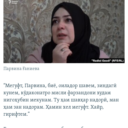
Парвина Ғаниева
“Мегуфт, Парвина, биё, оиладор шавем, зиндагӣ
кунем, кӯдаконатро мисли фарзандони худам
нигоҳубин мекунам. Ту ҳам шавҳар надорӣ, ман
ҳам зан надорам. Ҳамин хел мегуфт. Хайр,
гирифтем.”