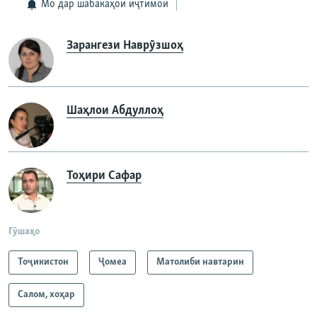
Мо дар шабакаҳои иҷтимоӣ
Зарангези Наврӯзшоҳ
Шаҳлои Абдуллоҳ
Тоҳири Сафар
Гӯшаҳо
Тоҷикистон
Ҷомeа
Матолиби навтарин
Салом, хоҳар