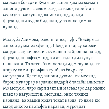
маркази боварии Кумитаи занон ҳам маъмулан
занони дуюм ва сеюм баъд аз талоқ гирифтан
муроҷиат мекунанд ва мехоҳанд, ҳаққи
фарзандони худро бидонанду аз онҳо ҳимоят
кунанд.
Маҳбуба Азимова, равоншинос, гуфт: “Бисёре аз
занҳои дуюм махфиянд. Шояд ин тарсу ҳароси
мардҳо аст, ки оилаи якумашон вайрон нашавад,
фарзандон нафаҳманд, ки аз падар дилхунук
нашаванд. То ҳатто ба онҳо таҳдид мекунанд, ки
агар ту ҳаминро ифшо кунӣ, аз баҳри ту
мегузарам. Ҳастанд занони дуюме, ки меоянд
барои муқаррар кардани падарӣ ё талаби алимент.
Мо мегӯем, чаро сари вақт ин масъаларо дар назди
шавҳар нагузоштед. Мегӯянд, онҳо таҳдид
карданд. Ба ҳамин ҳолат тоқат карда, то даме ки
мард онҳоро партофта наравад, муроҷиат