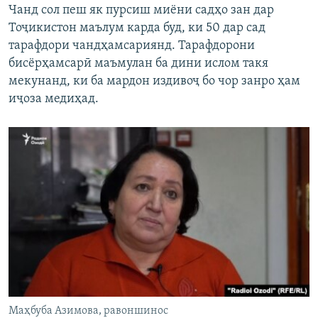
Чанд сол пеш як пурсиш миёни садҳо зан дар
Тоҷикистон маълум карда буд, ки 50 дар сад
тарафдори чандҳамсариянд. Тарафдорони
бисёрҳамсарӣ маъмулан ба дини ислом такя
мекунанд, ки ба мардон издивоҷ бо чор занро ҳам
иҷоза медиҳад.
Маҳбуба Азимова, равоншинос