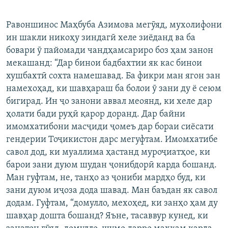
Равоншинос Маҳбуба Азимова мегӯяд, мухолифони
ин шакли никоҳу зиндагӣ хеле зиёданд ва ба
бовари ӯ пайомади чандҳамсариро боз ҳам занон
мекашанд: “Дар бинои бадбахтии як кас бинои
хушбахтӣ сохта намешавад. Ба фикри ман ягон зан
намехоҳад, ки шавҳараш ба болои ӯ зани ду ё сеюм
бигирад. Ин ҷо занони аввал меоянд, ки хеле дар
ҳолати бади руҳӣ қарор доранд. Дар байни
имомхатибони масҷиди ҷомеъ дар бораи сиёсати
гендерии Тоҷикистон дарс мегуфтам. Имомхатибе
савол дод, ки муаллима ҳастанд муроҷиатҳое, ки
барои зани дуюм шудан ҷонибдорӣ карда бошанд.
Ман гуфтам, не, танҳо аз ҷониби мардҳо буд, ки
зани дуюм иҷоза дода шавад. Ман баъдан як савол
додам. Гуфтам, “домулло, мехоҳед, ки занҳо ҳам ду
шавҳар дошта бошанд? Яъне, тасаввур кунед, ки