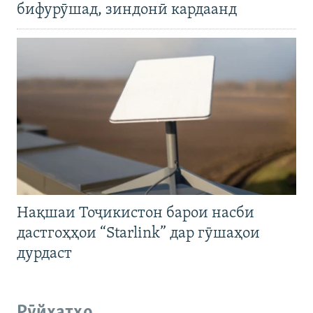
бифурӯшад, зиндонӣ кардаанд
Нақшаи Тоҷикистон барои насби
дастгоҳҳои “Starlink” дар гӯшаҳои
дурдаст
Рӯйхатҳо