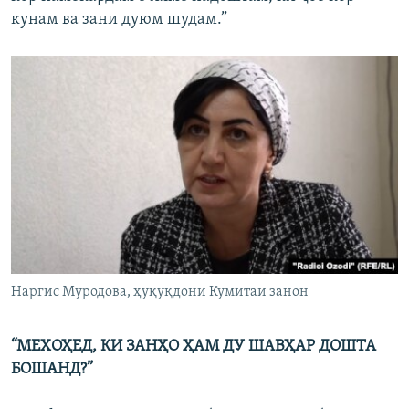
кунам ва зани дуюм шудам.”
Наргис Муродова, ҳуқуқдони Кумитаи занон
“МЕХОҲЕД, КИ ЗАНҲО ҲАМ ДУ ШАВҲАР ДОШТА
БОШАНД?”