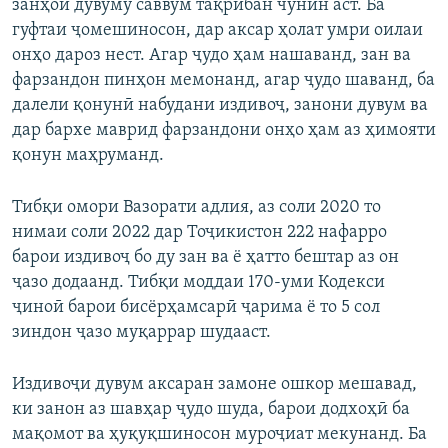
занҳои дувуму саввум тақрибан чунин аст. Ба
гуфтаи ҷомешиносон, дар аксар ҳолат умри оилаи
онҳо дароз нест. Агар ҷудо ҳам нашаванд, зан ва
фарзандон пинҳон мемонанд, агар ҷудо шаванд, ба
далели қонунӣ набудани издивоҷ, занони дувум ва
дар бархе маврид фарзандони онҳо ҳам аз ҳимояти
қонун маҳруманд.
Тибқи омори Вазорати адлия, аз соли 2020 то
нимаи соли 2022 дар Тоҷикистон 222 нафарро
барои издивоҷ бо ду зан ва ё ҳатто бештар аз он
ҷазо додаанд. Тибқи моддаи 170-уми Кодекси
ҷиноӣ барои бисёрҳамсарӣ ҷарима ё то 5 сол
зиндон ҷазо муқаррар шудааст.
Издивоҷи дувум аксаран замоне ошкор мешавад,
ки занон аз шавҳар ҷудо шуда, барои додхоҳӣ ба
мақомот ва ҳуқуқшиносон муроҷиат мекунанд. Ба