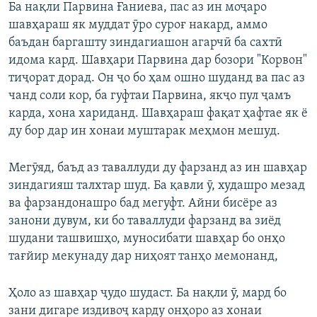
Ба нақли Парвина Ғаниева, пас аз ин моҷаро
шавҳараш як муддат ӯро суроғ накард, аммо
баъдан баргашту зиндагиашон агарчӣ ба сахтӣ
идома кард. Шавҳари Парвина дар бозори "Корвон"
тиҷорат дорад. Он ҷо бо ҳам ошно шуданд ва пас аз
чанд соли кор, ба гуфтаи Парвина, якҷо пул ҷамъ
карда, хона хариданд. Шавҳараш фақат ҳафтае як ё
ду бор дар ин хонаи муштарак меҳмон мешуд.
Мегӯяд, баъд аз таваллуди ду фарзанд аз ин шавҳар
зиндагияш талхтар шуд. Ба қавли ӯ, худашро мезад
ва фарзандонашро бад мегуфт. Айни бисёре аз
занони дувум, ки бо таваллуди фарзанд ва зиёд
шудани ташвишҳо, муносибати шавҳар бо онҳо
тағйир мекунаду дар ниҳоят танҳо мемонанд,
Ҳоло аз шавҳар ҷудо шудаст. Ба нақли ӯ, мард бо
зани дигаре издивоҷ карду онҳоро аз хонаи