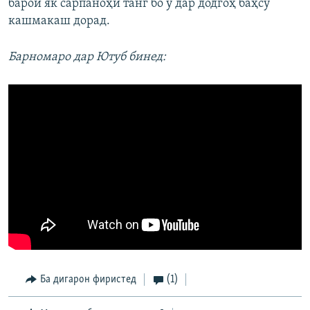
барои як сарпаноҳи танг бо ӯ дар додгоҳ баҳсу
кашмакаш дорад.
Барномаро дар Ютуб бинед:
Ба дигарон фиристед
(1)