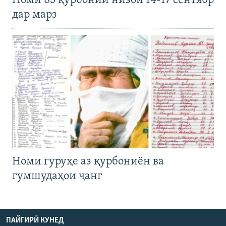
Номи 83 қурбонии низои 14-17 сентябр
дар марз
Номи гуруҳе аз қурбониён ва
гумшудаҳои ҷанг
ПАЙГИРӢ КУНЕД