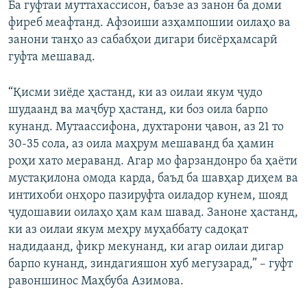
Ба гуфтаи муттахассисон, баъзе аз занон ба доми
фиреб меафтанд. Афзоиши азҳампошии оилаҳо ва
занони танҳо аз сабабҳои дигари бисёрҳамсарӣ
гуфта мешавад.
“Қисми зиёде ҳастанд, ки аз оилаи якум ҷудо
шудаанд ва маҷбур ҳастанд, ки боз оила барпо
кунанд. Мутаассифона, духтарони ҷавон, аз 21 то
30-35 сола, аз оила маҳрум мешаванд ба ҳамин
роҳи хато мераванд. Агар мо фарзандонро ба ҳаёти
мустақилона омода карда, баъд ба шавҳар диҳем ва
интихоби онҳоро пазируфта оиладор кунем, шояд
ҷудошавии оилаҳо ҳам кам шавад. Заноне ҳастанд,
ки аз оилаи якум меҳру муҳаббату садоқат
надидаанд, фикр мекунанд, ки агар оилаи дигар
барпо кунанд, зиндагияшон хуб мегузарад,” – гуфт
равоншинос Маҳбуба Азимова.