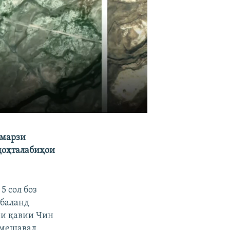
 марзи
ҷоҳталабиҳои
5 сол боз
 баланд
ри қавии Чин
 мешавад.