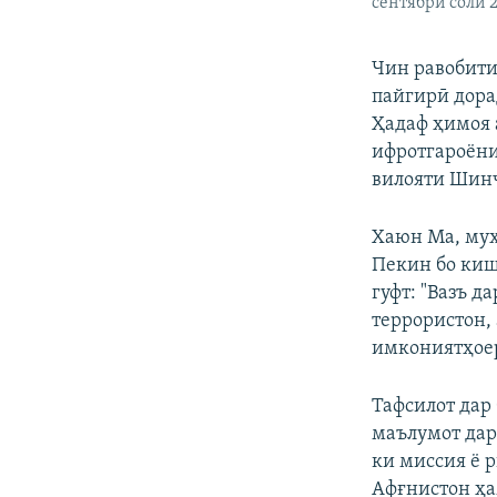
сентябри соли 
Чин равобити
пайгирӣ дора
Ҳадаф ҳимоя 
ифротгароёни
вилояти Шинҷ
Хаюн Ма, муҳ
Пекин бо киш
гуфт: "Вазъ 
террористон,
имкониятҳоер
Тафсилот дар
маълумот дар
ки миссия ё 
Афғнистон ҳа