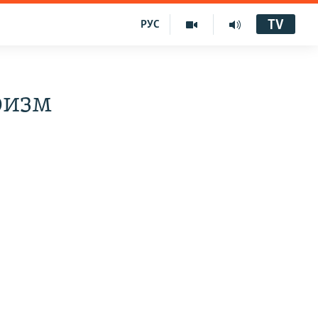
TV
РУС
ризм