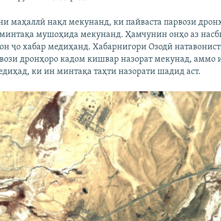
и маҳаллӣ нақл мекунанд, ки пайваста парвози дрон
 минтақа мушоҳида мекунанд. Ҳамчунин онҳо аз насб
 он ҷо хабар медиҳанд. Хабарнигори Озодӣ натавонис
рвози дронҳоро кадом кишвар назорат мекунад, аммо 
едиҳад, ки ин минтақа таҳти назорати шадид аст.