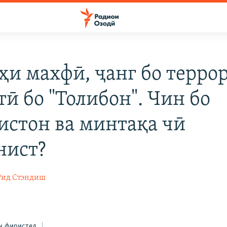
ҳи махфӣ, ҷанг бо терро
тӣ бо "Толибон". Чин бо
истон ва минтақа чӣ
нист?
Рид Стэндиш
н фиристед