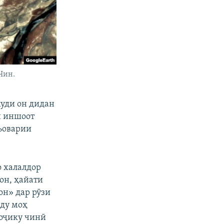
Чин.
худи он дидан
н иншоот
ъоварии
о халалдор
он, ҳайати
он» дар рӯзи
 ду моҳ
тоҷику чинӣ