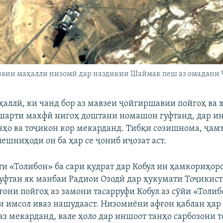
раии маҳалли низомӣ дар наздикии Шаймак пеш аз омадани 
ҳаллӣ, ки чанд бор аз мавзеи ҷойгиршавии пойгоҳ ва 
 шарти махфӣ нигоҳ доштани номашон гуфтанд, дар и
нҳо ва тоҷикон кор мекарданд. Тибқи созишнома, ҷам
ешниҳоди он ба ҳар се ҷониб иҷозат аст.
и «Толибон» ба сари қудрат дар Кобул ин ҳамкориҳор
 гуфтаи як манбаи Радиои Озодӣ дар ҳукумати Тоҷикист
ғони пойгоҳ аз замони тасарруфи Кобул аз сӯйи «Толиб
ти имсол иваз нашудааст. Низомиёни афғон қаблан ҳар
аз мекарданд, вале ҳоло дар иншоот танҳо сарбозони 