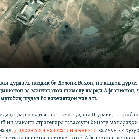
қаи дурдаст, наздик ба Долони Вахон, начандон дур аз
ҷикистон ва минтақаҳои шимолу шарқи Афғонистон, 
 мутобиқ шудан бо воқеиятҳои нав аст.
даҳо, дар назди як посгоҳи кӯҳнаи Шӯравӣ, тақрибан 
нӣ ин макони стратегиро тавассути бинову манораҳои
нанд.
Дидбонгоҳи назоратии амниятӣ
ҳамчун як ҳузу
ба хотири пеширӣ аз таҳдидҳо аз Афғонистон дониста