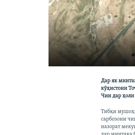
Дар як минта
кӯҳистони То
Чин дар ҳоли
Тибқи мушоҳи
сарбозони чи
назорат меку
дар минтақа 