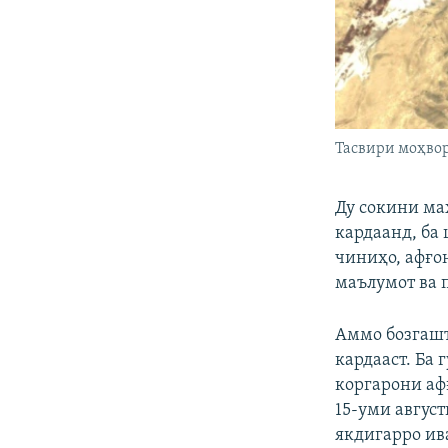
Тасвири моҳво
Ду сокини ма
кардаанд, ба
чиниҳо, афғо
маълумот ва п
Аммо бозгашт
кардааст. Ба
коргарони аф
15-уми авгус
якдигарро ив