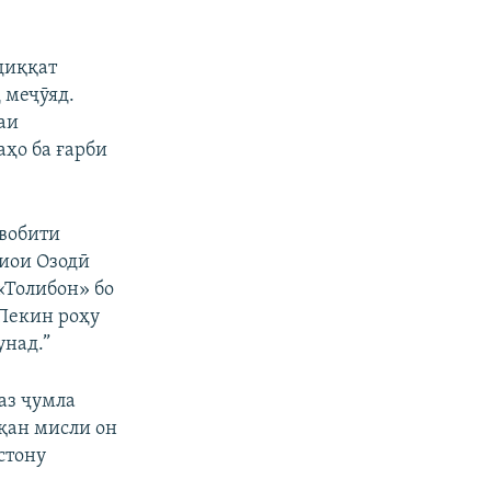
диққат
 меҷӯяд.
аи
аҳо ба ғарби
вобити
диои Озодӣ
«Толибон» бо
 Пекин роҳу
унад.”
аз ҷумла
қан мисли он
стону