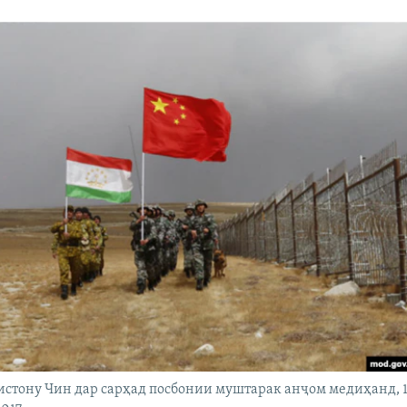
стону Чин дар сарҳад посбонии муштарак анҷом медиҳанд, 