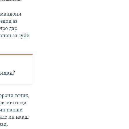
ормандони
здид аз
нро дар
стон аз сӯйи
диҳад?
орони тоҷик,
ри минтақа
Чин нақши
Вале ин нақш
вад.