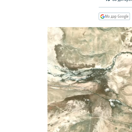
ГУЗОРИШҲОИ РАДИОӢ
Мо дар Google