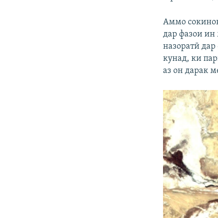
Аммо сокинон
дар фазои ин
назоратӣ дар
кунад, ки па
аз он дарак м