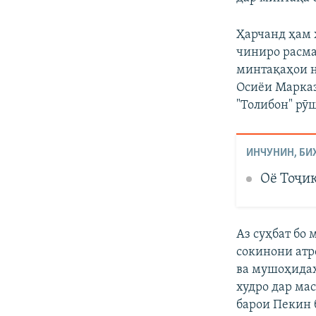
Ҳарчанд ҳам 
чиниро расма
минтақаҳои н
Осиёи Марказ
"Толибон" рӯ
ИНЧУНИН, БИ
Оё Тоҷи
Аз суҳбат бо
сокинони атр
ва мушоҳидаҳ
худро дар ма
барои Пекин 