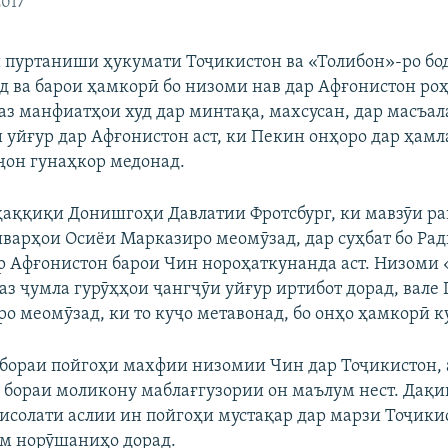
2017
 пуртаниши ҳукумати Тоҷикистон ва «Толибон»-ро бо
д ва барои ҳамкорӣ бо низоми нав дар Афғонистон роҳ
аз манфиатҳои худ дар минтақа, махсусан, дар масъал
 уйғур дар Афғонистон аст, ки Пекин онҳоро дар ҳамл
он гунаҳкор медонад.
аққиқи Донишгоҳи Давлатии Фротсбург, ки мавзӯи ра
варҳои Осиёи Марказиро меомӯзад, дар суҳбат бо Ра
дар Афғонистон барои Чин нороҳаткунанда аст. Низоми 
 аз ҷумла гурӯҳҳои ҷангҷӯи уйғур иртибот дорад, вале
о меомӯзад, ки то куҷо метавонад, бо онҳо ҳамкорӣ к
 бораи пойгоҳи махфии низомии Чин дар Тоҷикистон, 
 бораи моликону маблағгузории он маълум нест. Дақи
рисолати аслии ин пойгоҳи мустақар дар марзи Тоҷики
м норӯшаниҳо дорад.