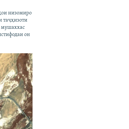
ҳои низомиро
и таҷҳизоти
т мушаххас
истифодаи он