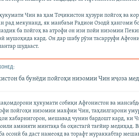
ҳукумати Чин ва ҳам Тоҷикистон ҳузури пойгоҳ ва к
н рад мекунанд, як манбаъи Радиои Озодӣ ҳангоми бо
аздик ба пойгоҳ ва атрофи он изи пойи низомии Пеки
ӣ мушоҳида кард. Он дар шабу рӯзи тасарруфи Афғони
шантар шудааст.
ХОНЕД:
кистон ба бунёди пойгоҳи низомии Чин иҷоза ме
 мақомдорони ҳукумати собиқи Афғонистон ва мансабд
офи пойгоҳи низомии махфии Чин, таҳлилгарони уму
ои хабарнигорон, мешавад чунин бардошт кард, ки 
соили амнияти минтақа ба оҳистагӣ тағйир медиҳад. 
ба осонӣ ба даст намеояд ва торафт мураккабтар меша