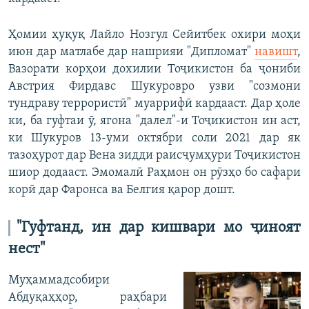
Ҳомии ҳуқуқ Лайло Нозгул Сейитбек охири моҳи
июн дар матлабе дар нашрияи "Дипломат"
навишт
,
Вазорати корҳои дохилии Тоҷикистон ба ҷониби
Австрия Фирдавс Шукуровро узви "созмони
тундраву террористӣ" муаррифӣ кардааст. Дар ҳоле
ки, ба гуфтаи ӯ, ягона "далел"-и Тоҷикистон ин аст,
ки Шукуров 13-уми октябри соли 2021 дар як
тазоҳурот дар Вена зидди раисҷумҳури Тоҷикистон
шиор додааст. Эмомалӣ Раҳмон он рӯзҳо бо сафари
корӣ дар Фаронса ва Белгия қарор дошт.
"Гуфтанд, ин дар кишвари мо ҷиноят
нест"
Муҳаммадсобири
Абдуқаҳҳор, раҳбари