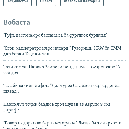
Тоҷикистон
Сиёсат
Матолиби навтарин
Вобаста
"Гуфт, дастонамро бастанд ва ба фурудгоҳ бурданд"
"Ягон машваратро иҷро накард." Гузориши HRW ба СММ
дар бораи Тоҷикистон
Тоҷикистон Парвиз Зоирови рондашуда аз Фаронсаро 13
сол дод
Талаби вакили дифоъ: "Дилмурод ба Олмон баргардонда
шавад".
Паноҳҷӯи тоҷик баъди ихроҷ шудан аз Аврупо 8 сол
гирифт
"Бовар надорам ва барнамегардам." Литва ба як дархости