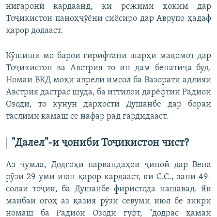
нигаронӣ кардаанд, ки режими ҳоким дар
Тоҷикистон паноҳҷӯёни сиёсиро дар Аврупо ҳадаф
қарор додааст.
Кӯшиши мо барои гирифтани шарҳи мақомот дар
Тоҷикистон ва Австрия то ин дам бенатиҷа буд.
Номаи ВКД моҳи апрели имсол ба Вазорати адлияи
Австрия дастрас шуда, ба иттилои дарёфтии Радиои
Озодӣ, то кунун дархости Душанбе дар бораи
таслими камаш се нафар рад гардидааст.
"Далел"-и ҷониби Тоҷикистон чист?
Аз ҷумла, Додгоҳи парвандаҳои ҷиноӣ дар Вена
рӯзи 29-уми июн қарор кардааст, ки С.С., зани 49-
солаи тоҷик, ба Душанбе фиристода нашавад. Як
манбаи огоҳ аз қазия рӯзи севуми июл бе зикри
номаш ба Радиои Озодӣ гуфт, "додрас ҳамаи