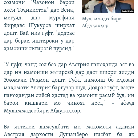
созмони "Ҷавонон барои
эҳёи Тоҷикистон" дар Вена,
мегӯяд, дар мурофиаи
Муҳаммадсобири
Фирдавс Шукуров ширкат
Абдуқаҳҳор
дошт. Вай низ гуфт, "додрас
дар бораи иштироки ӯ дар
ҳамоиши эътирозӣ пурсид."
"Ӯ гуфт, чанд сол боз дар Австрия паноҳанда аст ва
дар ин намоиши эътирозӣ дар даст шиори зидди
Эмомалӣ Раҳмон дошт. Гуфт, намоиш бо иҷозаи
мақомоти Австрия баргузор шуд. Додрас гуфт, вақте
паноҳандаи сиёсӣ ҳастед ва ҳамоиш расмӣ буд, ин
барои кишвари мо ҷиноят нест," – афзуд
Муҳаммадсобири Абдуқаҳҳор.
Ба иттилои ҳамсуҳбати мо, мақомоти адлияи
Австрия дархости Душанберо нисбат ба як