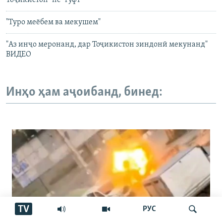
Тоҷикистон "не" гуфт
"Туро меёбем ва мекушем"
"Аз инҷо меронанд, дар Тоҷикистон зиндонӣ мекунанд"
ВИДЕО
Инҳо ҳам аҷоибанд, бинед:
TV
РУС