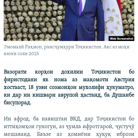
ГУЗОРИШҲОИ РАДИОӢ
Русский
ПАЙГИРӢ КУНЕД
Эмомалӣ Раҳмон, раисҷумҳури Тоҷикистон. Акс аз моҳи
июни соли 2025
Ҳамаи сомонаҳои RFE/RL
Вазорати корҳои дохилии Тоҷикистон бо
фиристодани як нома аз мақомоти Австрия
хостааст, 18 узви созмонҳои мухолифи ҳукуматро,
ки дар ин кишвари аврупоӣ ҳастанд, ба Душанбе
бисупорад.
Ин афрод, ба навиштаи ВКД, дар Тоҷикистон бо
иттиҳомҳои гуногун, аз ҷумла ифротгароӣ, ҷустуҷӯ
мешаванд. Баъзе аз ҳомиёни ҳуқуқ ибрози