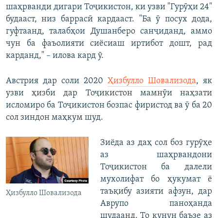
шаҳрванди дигари Тоҷикистон, ки узви "Гурӯҳи 24"
будааст, низ баррасӣ кардааст. "Ба ӯ посух дода,
гуфтаанд, талабҳои Душанберо санҷиданд, аммо
чун ба фаъолияти сиёсиаш иртибот дошт, рад
карданд," – илова кард ӯ.
Австрия дар соли 2020
Ҳизбулло Шовализода
, як
узви ҳизби дар Тоҷикистон мамнӯи наҳзати
исломиро ба Тоҷикистон бозпас фиристод ва ӯ ба 20
сол зиндон маҳкум шуд.
Зиёда аз даҳ сол боз гурӯҳе
аз шаҳрвандони
Тоҷикистон ба далели
мухолифат бо ҳукумат ё
таъқибу азияти афзун, дар
Ҳизбулло Шовализода
Аврупо паноҳанда
шудаанд. То кунун баъзе аз