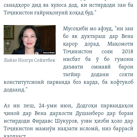
санадҳоро дид ва хулоса дод, ки истирдоди зан ба
Тоҷикистон ғайриқонунӣ хоҳад буд."
Мусоҳиби мо афзуд, "ин зан
бо як духтараш дар Вена
қарор дорад. Мақомоти
Тоҷикистон соли 2018
нисбат ба ӯ бо гумони
Лайло Нозгул Сейитбек
даъвати оммавӣ барои
тағйир додани сохти
конститутсионӣ парванда боз карда, ба кофтукоб
додаанд."
Аз ин пеш, 24-уми июн, Додгоҳи парвандаҳои
ҷиноӣ дар Вена дархости Душанберо дар бораи
истирдоди Фирдавс Шукуров, узви ҳизби ҳоло дар
Тоҷикистон мамнӯи наҳзати исломӣ, низ баррасӣ
кардааст.