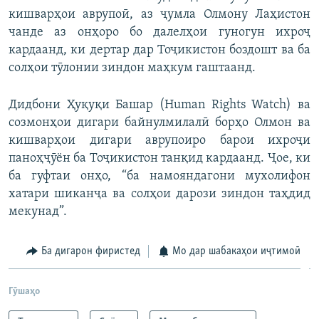
кишварҳои аврупоӣ, аз ҷумла Олмону Лаҳистон
чанде аз онҳоро бо далелҳои гуногун ихроҷ
кардаанд, ки дертар дар Тоҷикистон боздошт ва ба
солҳои тӯлонии зиндон маҳкум гаштаанд.
Дидбони Ҳуқуқи Башар (Human Rights Watch) ва
созмонҳои дигари байнулмилалӣ борҳо Олмон ва
кишварҳои дигари аврупоиро барои ихроҷи
паноҳҷӯён ба Тоҷикистон танқид кардаанд. Ҷое, ки
ба гуфтаи онҳо, “ба намояндагони мухолифон
хатари шиканҷа ва солҳои дарози зиндон таҳдид
мекунад”.
Ба дигарон фиристед
Мо дар шабакаҳои иҷтимоӣ
Гӯшаҳо