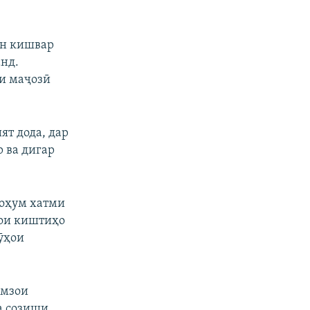
ин кишвар
нд.
ои маҷозӣ
ят дода, дар
 ва дигар
фоҳум хатми
уои киштиҳо
ӯҳои
имзои
а созиши