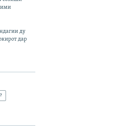
рими
яндагии ду
окирот дар
?