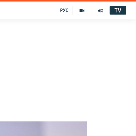
TV
РУС