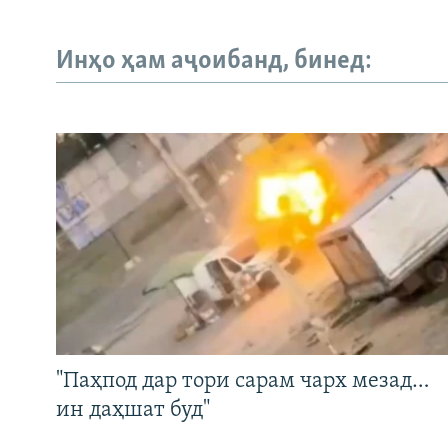
Инҳо ҳам аҷоибанд, бинед:
"Паҳпод дар тори сарам чарх мезад…
ин даҳшат буд"