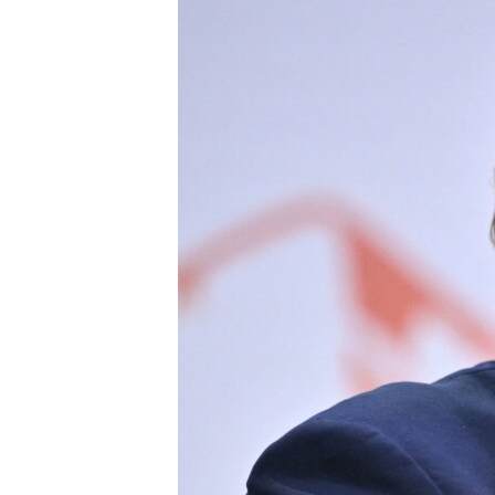
ГУЗОРИШҲОИ РАДИОӢ