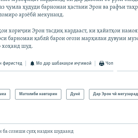
 аз ҷумла ҳудуди барномаи ҳастаии Эрон ва рафъи таҳ
ломиро арзёбӣ мекунанд.
ҳои хориҷии Эрон тасдиқ кардааст, ки ҳайатҳои намо
оси барномаи қаблӣ барои оғози марҳилаи дувуми муз
 хоҳанд шуд.
н фиристед
Мо дар шабакаҳои иҷтимоӣ
Чоп
мeа
Матолиби навтарин
Дунё
Дар Эрон чӣ мегузарад
 ба созиши сулҳ наздик шудаанд