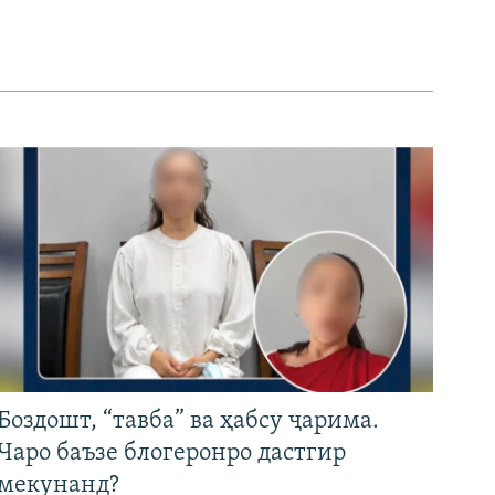
Боздошт, “тавба” ва ҳабсу ҷарима.
Чаро баъзе блогеронро дастгир
мекунанд?