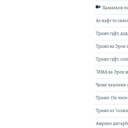
Ҳамлаҳои на
Аз нафт то сил
Трамп гуфт, до
Трамп ва Эрон 
Трамп гуфт, со
"ИМА ва Эрон м
Ҷоми ҷаҳонии 
Трамп: Он чизе
Трамп аз "созиш
Амрико дигарбо