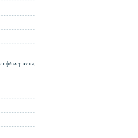
 манфӣ мерасанд