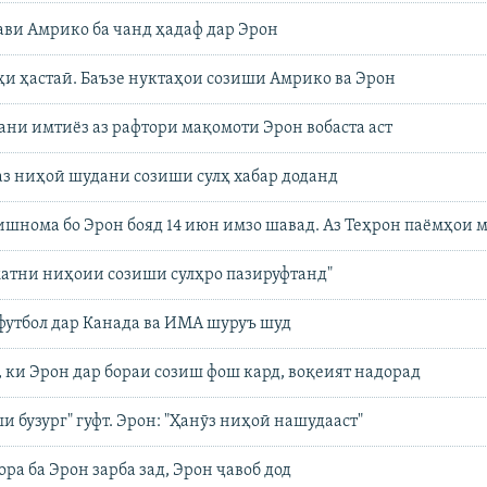
ви Амрико ба чанд ҳадаф дар Эрон
оҳи ҳастаӣ. Баъзе нуктаҳои созиши Амрико ва Эрон
дани имтиёз аз рафтори мақомоти Эрон вобаста аст
аз ниҳоӣ шудани созиши сулҳ хабар доданд
зишнома бо Эрон бояд 14 июн имзо шавад. Аз Теҳрон паёмҳои
атни ниҳоии созиши сулҳро пазируфтанд"
футбол дар Канада ва ИМА шуруъ шуд
, ки Эрон дар бораи созиш фош кард, воқеият надорад
и бузург" гуфт. Эрон: "Ҳанӯз ниҳоӣ нашудааст"
ра ба Эрон зарба зад, Эрон ҷавоб дод