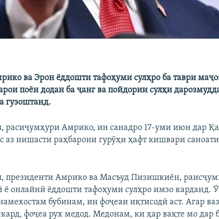
рико ва Эрон ёддошти тафоҳуми сулҳро ба таври маҷо
барои поён додан ба ҷанг ва пойдории сулҳи дарозмудд
а гузоштанд.
, расиҷумҳури Амрико, ин санадро 17-уми июн дар Қа
ас аз нишасти раҳбарони гурӯҳи ҳафт кишвари саноат
, президенти Амрико ва Масъуд Пизишкиён, раисҷум
 ё онлайнӣ ёддошти тафоҳуми сулҳро имзо карданд. Ӯ 
намехостам бубинам, ин фоҷеаи иқтисодӣ аст. Агар ва
кард, фоҷеа рух медод. Медонам, ки ҳар вақте мо дар 