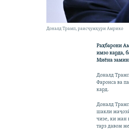
Доналд Трамп, раисҷумҳури Амрико
Раҳбарони Ам
имзо карда, 
Миёна замин
Доналд Трамп
Фаронса ва п
кард.
Доналд Трамп
шакли маҷозӣ
чизе, ки ман 
тарз давом ме