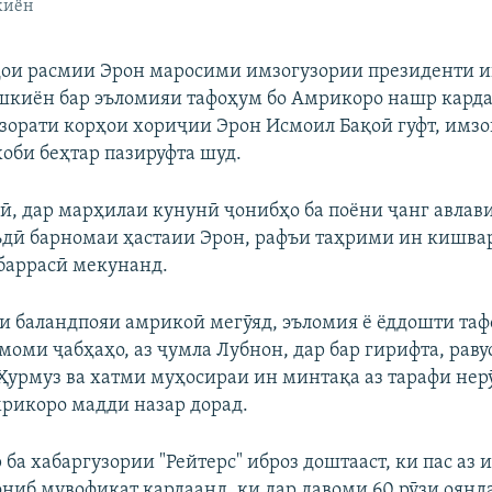
киён
ои расмии Эрон маросими имзогузории президенти 
киён бар эъломияи тафоҳум бо Амрикоро нашр карда
зорати корҳои хориҷии Эрон Исмоил Бақоӣ гуфт, имз
оби беҳтар пазируфта шуд.
ӣ, дар марҳилаи кунунӣ ҷонибҳо ба поёни ҷанг авлави
дӣ барномаи ҳастаии Эрон, рафъи таҳрими ин кишвар
баррасӣ мекунанд.
и баландпояи амрикоӣ мегӯяд, эъломия ё ёддошти та
амоми ҷабҳаҳо, аз ҷумла Лубнон, дар бар гирифта, рав
 Ҳурмуз ва хатми муҳосираи ин минтақа аз тарафи нер
рикоро мадди назар дорад.
ба хабаргузории "Рейтерс" иброз доштааст, ки пас аз 
ониб мувофиқат кардаанд, ки дар давоми 60 рӯзи оянд