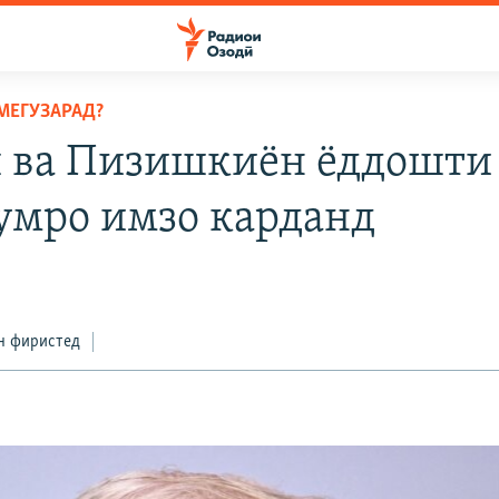
МЕГУЗАРАД?
 ва Пизишкиён ёддошти
умро имзо карданд
н фиристед