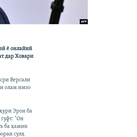
зӣ ё онлайнӣ
ат дар Ховари
сри Версали
ии олам имзо
ҳури Эрон ба
гуфт: "Он
зъ ба ҳамин
бораи сулҳ