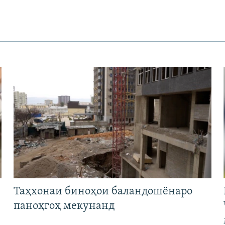
Таҳхонаи биноҳои баландошёнаро
паноҳгоҳ мекунанд