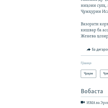
ниҳоии сулҳ,
Ҷумҳурии Ис
Вазорати кор
кишвар ба ас
Женева ҳозир
Ба дигаро
Гӯшаҳо
Ҷаҳон
Ҷо
Вобаста
ИМА ва Эрон