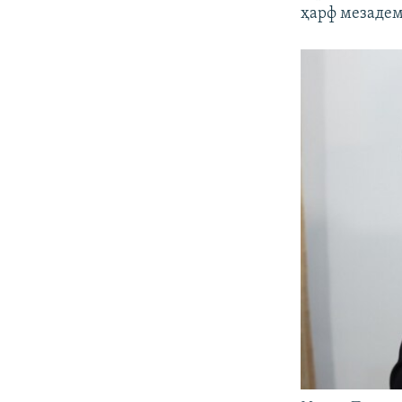
ҳарф мезадем