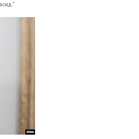
асид."