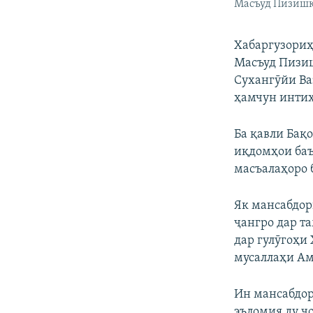
Масъуд Пизиш
Хабаргузориҳ
Масъуд Пизиш
Сухангӯйи Ва
ҳамчун интих
Ба қавли Бақо
иқдомҳои баъ
масъалаҳоро 
Як мансабдор
ҷангро дар т
дар гулӯгоҳи
мусаллаҳи Ам
Ин мансабдор 
эъломия ду ҷ