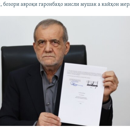
, бозори авроқи гаронбаҳо мисли мушак а кайҳон мер