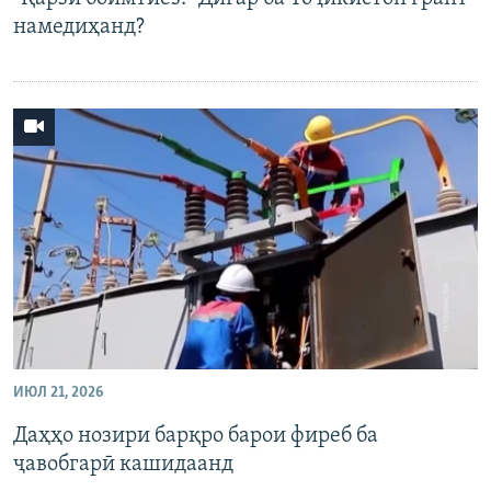
намедиҳанд?
ИЮЛ 21, 2026
Даҳҳо нозири барқро барои фиреб ба
ҷавобгарӣ кашидаанд