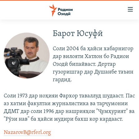
Пайвандҳои
дастрасӣ
Ҷаҳиш
ба
Барот Юсуфӣ
ГӮШАҲО
мояи
ГАПИ ОЗОД
СИЁСАТ
аслӣ
Cоли 2004
ба ҳайси хабарнигор
РӮЗГОРИ МУҲОҶИР
Ҷаҳиш
ИҚТИСОД
дар вилояти Хатлон бо Радиои
ба
Озодӣ бипайваст. Дертар
САЛОМ, ХОҲАР
ҶОМЕА
феҳристи
гузоришгар дар Душанбе таъин
ТАҲҚИҚОТ
ҚАЗИЯИ "КРОКУС"
аслӣ
гардид
.
Ҷаҳиш
ҶАНГ ДАР УКРАИНА
ОСИЁИ МАРКАЗӢ
ба
Соли 1973 дар ноҳияи Фархор таваллуд шудааст. Пас
НАЗАРИ МАРДУМ
ФАРҲАНГ
ҷустор
аз хатми факултаи журналистика ва тарҷумонии
ЧАНДРАСОНАӢ
ДДМТ дар соли 1996 дар нашрияҳои "Ҷумҳурият" ва
МЕҲМОНИ ОЗОДӢ
БЛОГИСТОН
"Рӯзи нав" ба
ҳ
айси мудири бахш кор кардааст.
РӮЙХАТҲО
ВАРЗИШ
ОЗОДӢ ОНЛАЙН
ВИДЕО
NazarovB@rferl.org
КИТОБҲОИ ОЗОДӢ
НИГОРИСТОН