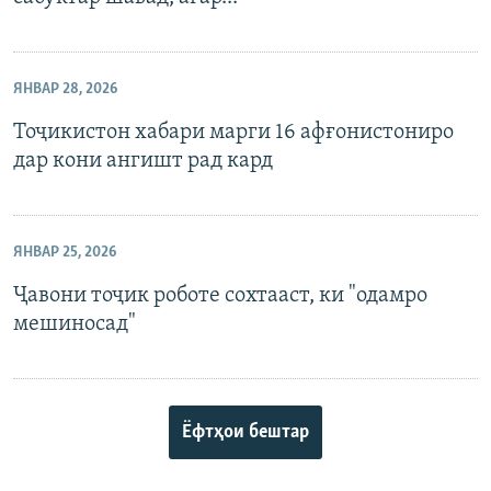
ЯНВАР 28, 2026
Тоҷикистон хабари марги 16 афғонистониро
дар кони ангишт рад кард
ЯНВАР 25, 2026
Ҷавони тоҷик роботе сохтааст, ки "одамро
мешиносад"
Ёфтҳои бештар