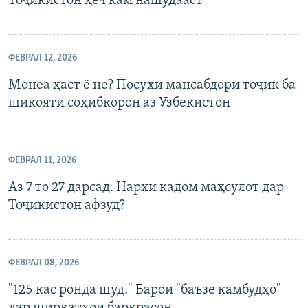
Тоҷикистон ҳеч кам нашудааст
ФЕВРАЛ 12, 2026
Монеа ҳаст ё не? Посухи мансабдори тоҷик ба
шикояти соҳибкорон аз Узбекистон
ФЕВРАЛ 11, 2026
Аз 7 то 27 дарсад. Нархи кадом маҳсулот дар
Тоҷикистон афзуд?
ФЕВРАЛ 08, 2026
"125 кас ронда шуд." Барои "баъзе камбудҳо"