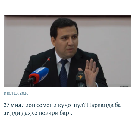
ИЮЛ 13, 2026
37 миллион сомонӣ куҷо шуд? Парванда ба
зидди даҳҳо нозири барқ