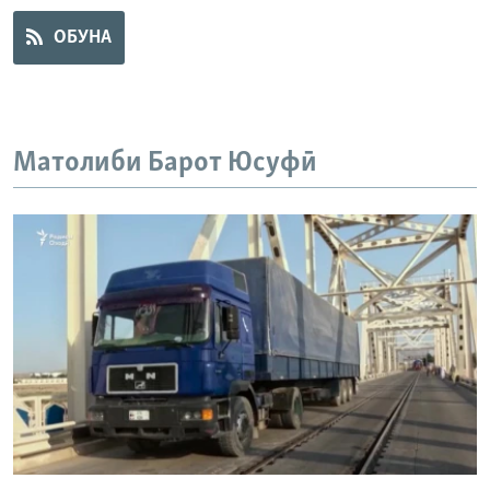
ГУЗОРИШҲОИ РАДИОӢ
ОБУНА
Русский
ПАЙГИРӢ КУНЕД
Матолиби Барот Юсуфӣ
Ҳамаи сомонаҳои RFE/RL