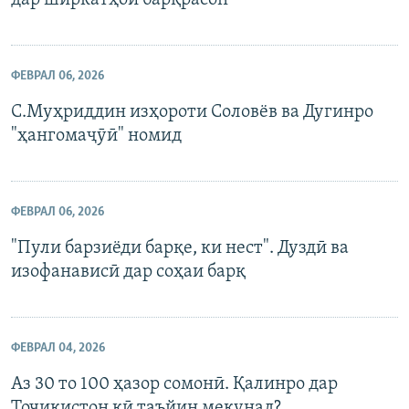
дар ширкатҳои барқрасон
ФЕВРАЛ 06, 2026
С.Муҳриддин изҳороти Соловёв ва Дугинро
"ҳангомаҷӯӣ" номид
ФЕВРАЛ 06, 2026
"Пули барзиёди барқе, ки нест". Дуздӣ ва
изофанависӣ дар соҳаи барқ
ФЕВРАЛ 04, 2026
Аз 30 то 100 ҳазор сомонӣ. Қалинро дар
Тоҷикистон кӣ таъйин мекунад?