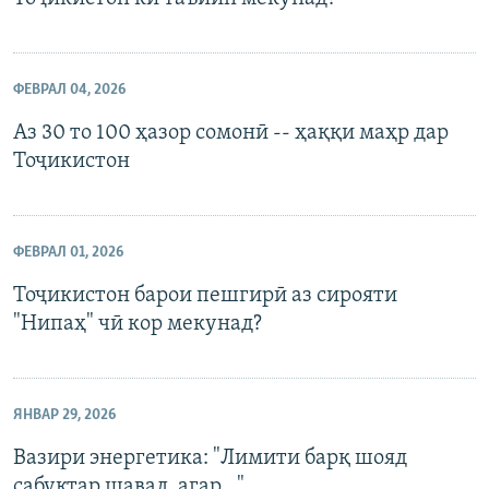
ФЕВРАЛ 04, 2026
Аз 30 то 100 ҳазор сомонӣ -- ҳаққи маҳр дар
Тоҷикистон
ФЕВРАЛ 01, 2026
Тоҷикистон барои пешгирӣ аз сирояти
"Нипаҳ" чӣ кор мекунад?
ЯНВАР 29, 2026
Вазири энергетика: "Лимити барқ шояд
сабуктар шавад, агар..."