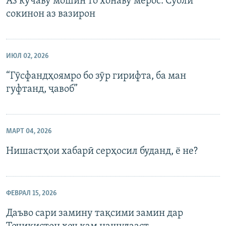
Аз кӯчаву мошин то хонаву мерос. Суоли
сокинон аз вазирон
ИЮЛ 02, 2026
“Гӯсфандҳоямро бо зӯр гирифта, ба ман
гуфтанд, ҷавоб”
МАРТ 04, 2026
Нишастҳои хабарӣ серҳосил буданд, ё не?
ФЕВРАЛ 15, 2026
Даъво сари замину тақсими замин дар