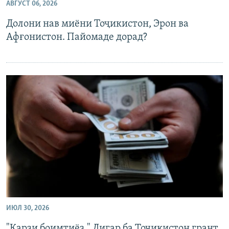
АВГУСТ 06, 2026
Долони нав миёни Тоҷикистон, Эрон ва
Афғонистон. Пайомаде дорад?
ИЮЛ 30, 2026
"Қарзи боимтиёз." Дигар ба Тоҷикистон грант