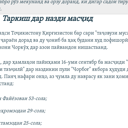
бро рӯз мекунанд ва орзу доранд, ки дигар садои тиру
.
Таркиш дар назди масҷид
аҳси Тоҷикистону Қирғизистон бар сари "таҷовузи мус
 ҷараён дорад ва ду ҷониб ба ҳақ будани худ пофишор
инони Чоркӯҳ дар азои пайвандон нишастаанд.
, дар ҳамлаҳои пайиҳами 16-уми сентябр ба масҷиди "
 таъҷилӣ" дар наздикии пули "Чорбоғ" якбора ҳудуди 
д. Панҷ нафари онҳо, аз ҷумла ду наврасу як зани ҳоми
станд:
 Файёзоваи 53-сола;
ҳромзодаи 29-сола;
тамзодаи 25-сола;