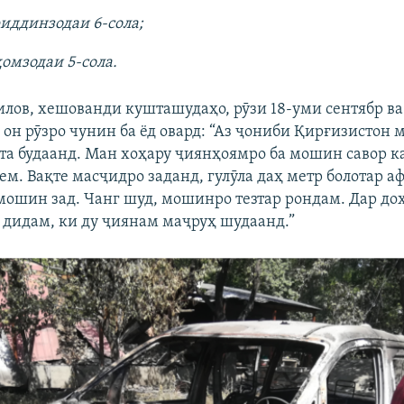
иддинзодаи 6-сола;
омзодаи 5-сола.
илов, хешованди кушташудаҳо, рӯзи 18-уми сентябр ва 
 он рӯзро чунин ба ёд овард: “Аз ҷониби Қирғизистон 
а будаанд. Ман хоҳару ҷиянҳоямро ба мошин савор ка
м. Вақте масҷидро заданд, гулӯла даҳ метр болотар аф
мошин зад. Чанг шуд, мошинро тезтар рондам. Дар д
, дидам, ки ду ҷиянам маҷруҳ шудаанд.”