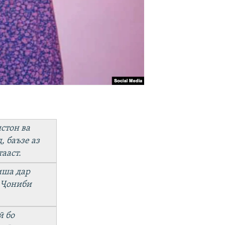
стон ва
 баъзе аз
ааст.
иша дар
. Ҷониби
ӣ бо