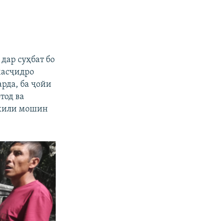
дар суҳбат бо
масҷидро
рда, ба ҷойи
тод ва
охили мошин