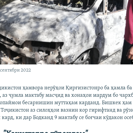
 сентябри 2022
икистон ҳамвора нерӯҳои Қирғизистонро ба ҳамла б
 аз ҷумла мактабу масҷид ва хонаҳои мардум бо чарх
опаймои бесарнишин муттаҳам карданд. Бишкек ҳам 
 Тоҷикистон аз силоҳҳои вазнин кор гирифтанд ва рӯз
 кард, ки дар Бодканд 9 мактабу се боғчаи кӯдакон осе