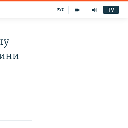
TV
РУС
ну
шини