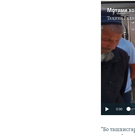
Мотами хо
Таҳияи
Ради
0:00
“Бо ташхисга