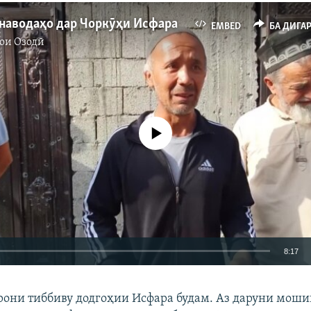
наводаҳо дар Чоркӯҳи Исфара
EMBED
БА ДИГА
ои Озодӣ
Феълан кор намекунад
8:17
EMBED
БА ДИГАРОН 
рони тиббиву додгоҳии Исфара будам. Аз даруни мош