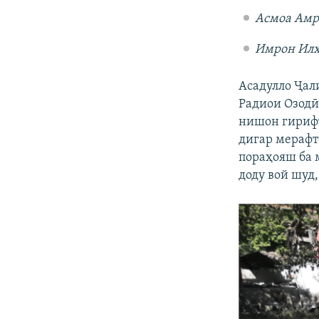
Асмоа Амр
Имрон Илҳ
Асадулло Ҷал
Радиои Озодӣ
нишон гирифт
дигар мерафте
пораҳояш ба 
доду вой шуд