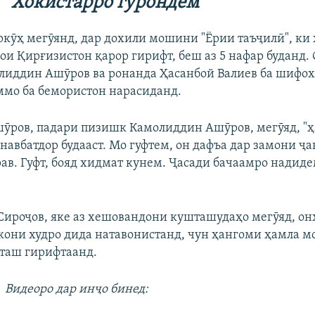
"Хокистарро гӯрондем"
кӯҳ мегӯянд, дар дохили мошини "Ёрии таъҷилӣ", ки
ои Қирғизистон қарор гирифт, беш аз 5 нафар буданд.
иддин Ашӯров ва ронанда Ҳасанбой Валиев ба шифо
ммо ба бемористон нарасиданд.
ров, падари пизишк Камолиддин Ашӯров, мегӯяд, "ҳ
 навбатдор будааст. Мо гуфтем, он дафъа дар замони ҷа
ав. Гуфт, бояд хидмат кунем. Ҷасади бачаамро надидем
ироҷов, яке аз хешовандони кушташудаҳо мегӯяд, он
кони худро дида натавонистанд, чун ҳангоми ҳамла м
оташ гирифтаанд.
Видеоро дар инҷо бинед: