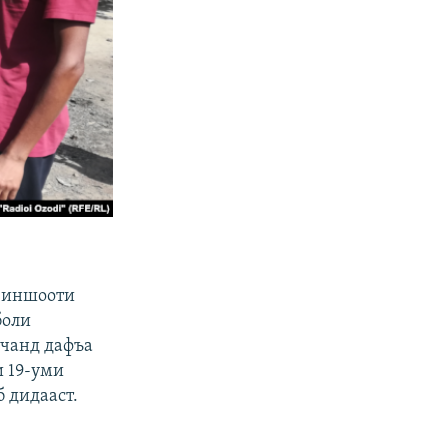
а иншооти
боли
чанд дафъа
и 19-уми
б дидааст.