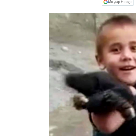
ГУЗОРИШҲОИ РАДИОӢ
Мо дар Google