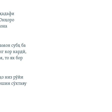
 ҳадафи
 Онҳоро
хона
амон субҳ ба
нг кор кардӣ,
, то як бор
ҳо низ рӯйи
ошин сӯхтаву