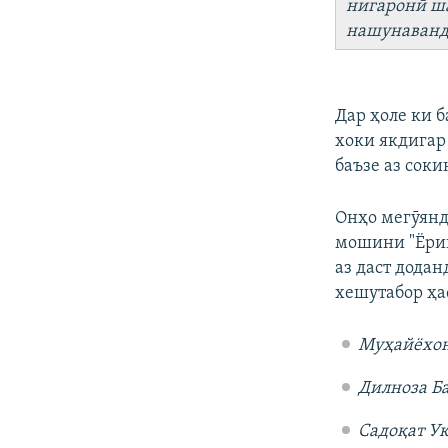
нигаронӣ ша
нашунаванд
Дар ҳоле ки б
хоки якдигар
баъзе аз сок
Онҳо мегӯянд
мошини "Ёрии
аз даст додан
хешутабор ҳа
Муҳайёхон
Дилноза Ба
Садоқат Ук