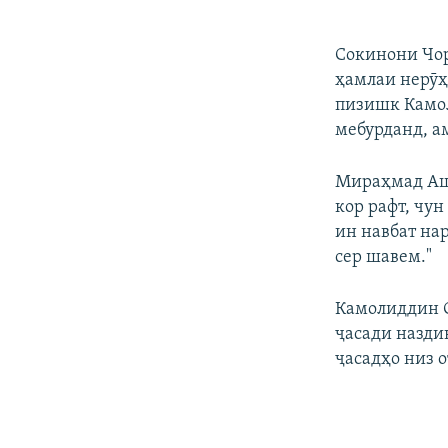
Сокинони Чор
ҳамлаи нерӯҳ
пизишк Камол
мебурданд, а
Мираҳмад Ашӯ
кор рафт, чун
ин навбат нар
сер шавем."
Камолиддин С
ҷасади назди
ҷасадҳо низ 