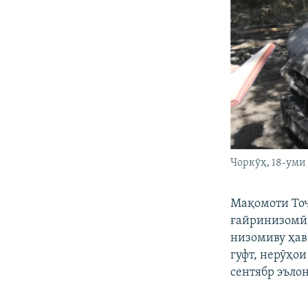
Чоркӯҳ, 18-уми
Мақомоти Тоҷ
ғайринизомӣ,
низомиву ҳав
гуфт, нерӯҳои
сентябр эълон