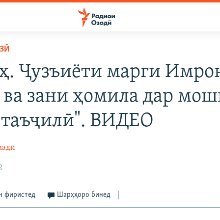
ЗӢ
ҳ. Ҷузъиёти марги Имро
 ва зани ҳомила дар мо
 таъҷилӣ". ВИДЕО
мадӣ
2
н фиристед
Шарҳҳоро бинед