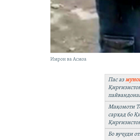
Имрон ва Асмоа
Пас аз
муноқ
Қирғизистон
пайвандонаш
Мақомоти То
сарҳад бо Қ
Қирғизисто
Бо вуҷуди о