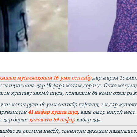
ишаи мусаллаҳонаи 16-уми сентябр
дар марзи Тоҷики
 чандин оила дар Исфара мотам доранд. Онҳо мегӯянд,
он куштаву захмӣ шуда, хонаашон ба коми оташ рафт
ҷикистон рӯзи 19-уми сентябр гуфтанд, ки дар муноқ
ирғизистон
41 нафар кушта шуд
, вале омор ниҳоӣ нест
н дар бораи
ҳалокати 59 нафар
хабар дод.
ташбас ва оромии нисбӣ, сокинони деҳаҳои наздимарз