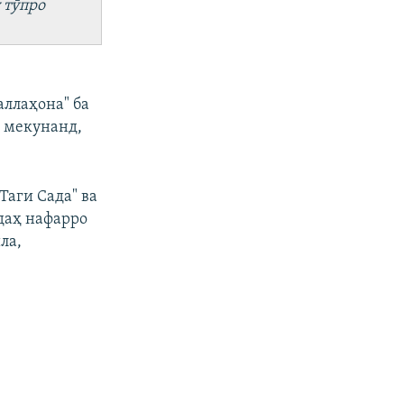
 тӯпро
аллаҳона" ба
ӣ мекунанд,
Таги Сада" ва
даҳ нафарро
ла,