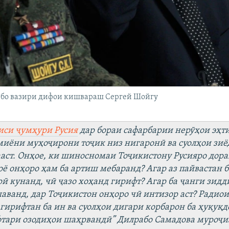
 бо вазири дифои кишвараш Сергей Шойгу
иси ҷумҳури Русия
дар бораи сафарбарии нерӯҳои эҳти
миёни муҳоҷирони тоҷик низ нигаронӣ ва суолҳои зиё
аст. Онҳое, ки шиносномаи Тоҷикистону Русияро дора
оё онҳоро ҳам ба артиш мебаранд? Агар аз пайвастан 
рӣ кунанд, чӣ ҷазо хоҳанд гирифт? Агар ба ҷанги зид
аванд, дар Тоҷикистон онҳоро чӣ интизор аст? Радиои
 гирифтан ба ин ва суолҳои дигари корбарон ба ҳуқуқд
тари озодиҳои шаҳрвандӣ” Дилрабо Самадова муроҷиа