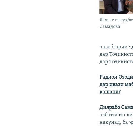
Лаҳзае аз суҳба
Самадова
ҷавобгарии ҷ
дар Тоҷикист
дар Тоҷикист
Радиои Озодӣ
дар ивази ма
кашанд?
Дилрабо Сама
албатта ин хи
накунад, ба 