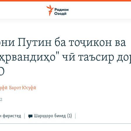
ни Путин ба тоҷикон ва
ҳрвандиҳо" чӣ таъсир до
О
суфӣ
Барот Юсуфӣ
22
н фиристед
Шарҳҳоро бинед
(1)