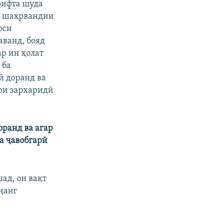
рифта шуда
о шаҳрвандии
оси
аванд, бояд
ар ин ҳолат
 ба
ӣ доранд ва
рои зархаридӣ
оранд ва агар
а ҷавобгарӣ
ад, он вақт
 ҷанг