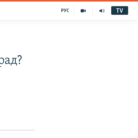
TV
РУС
рад?