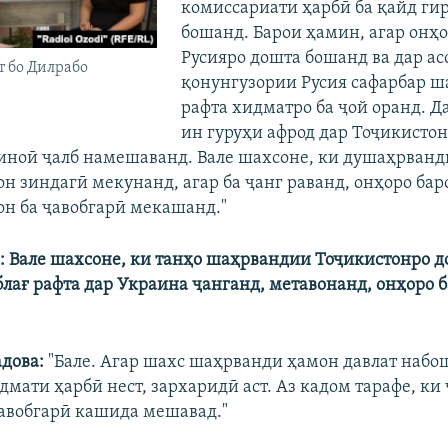
комиссариати ҳарбӣ ба қайд ги
бошанд. Барои ҳамин, агар онҳ
Русияро дошта бошанд ва дар ас
т бо Дилрабо
қонунгузории Русия сафарбар ш
рафта хидматро ба ҷой оранд. Д
ин гуруҳи афрод дар Тоҷикистон
иноӣ ҷалб намешаванд. Вале шахсоне, ки душаҳрванд
он зиндагӣ мекунанд, агар ба ҷанг раванд, онҳоро ба
он ба ҷавобгарӣ мекашанд."
: Вале шахсоне, ки танҳо шаҳрвандии Тоҷикистонро д
блағ рафта дар Украина ҷанганд, метавонанд, онҳоро б
дова:
"Бале. Агар шахс шаҳрванди ҳамон давлат набош
дмати ҳарбӣ нест, зархаридӣ аст. Аз кадом тарафе, ки
ҷавобгарӣ кашида мешавад."