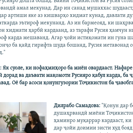
усияро дошта бошад. Байни Тоҷикистон ва Русия соз
вандӣ амал мекунад. Дар ин санад мушаххас шудааст,
ар артиши яке аз кишварҳо хидмат кунад, давлати д
ткарда эътироф мекунанд. Аз ин бармеояд, ки шаҳрв
он хидмати ҳарбӣ кардаанд, аз тарафи Русия ҳамчун 
роф карда мешаванд. Агар ҷойи истиқомати ин гуна ш
 онҷо ба қайд гирифта шуда бошанд, Русия метавонад о
д."
: Як суоле, ки нофаҳмиҳоро ба миён овардааст. Нафа
ӣ дорад ва даъвати мақомоти Русияро қабул карда, ба 
вад. Оё бар асоси қонунгузории Тоҷикистон ба ҷавоб
Дилрабо Самадова:
"Қонун дар 
душаҳрвандӣ миёни Тоҷикистон
ҳаминро муқаррар кардааст, к
дар ҷойи доимии зисти худ бояд