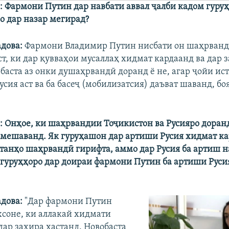
: Фармони Путин дар навбати аввал ҷалби кадом гуру
 дар назар мегирад?
адова:
Фармони Владимир Путин нисбати он шаҳрвандо
ст, ки дар қувваҳои мусаллаҳ хидмат кардаанд ва дар 
обаста аз онки душаҳрвандӣ доранд ё не, агар ҷойи и
сия аст ва ба басеҷ (мобилизатсия) даъват шаванд, бо
: Онҳое, ки шаҳрвандии Тоҷикистон ва Русияро доран
о мешаванд. Як гуруҳашон дар артиши Русия хидмат ка
 танҳо шаҳрвандӣ гирифта, аммо дар Русия ба артиш 
 гуруҳҳоро дар доираи фармони Путин ба артиши Руси
дова:
"Дар фармони Путин
хсоне, ки аллакай хидмати
дар захира ҳастанд. Новобаста