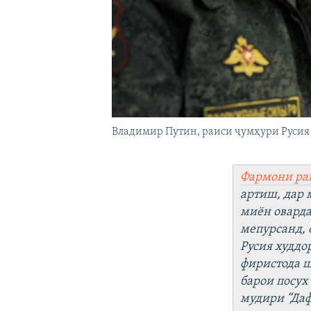
Владимир Путин, раиси ҷумҳури Русия
Фармони ра
артиш, дар 
миён оварда
мепурсанд, 
Русия худдо
фиристода ш
барои посух
мудири “Даф