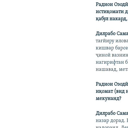
Радиои Озодӣ
истиқомати д
қабул накард,
Дилрабо Сам
тағйиру илова
кишвар барои
ҷиноӣ вазнин 
нагирифтан б
нашавад, мет
Радиои Озодӣ
иқомат (вид 
мекунанд?
Дилрабо Сам
назар дорад.
надоранд. Ле