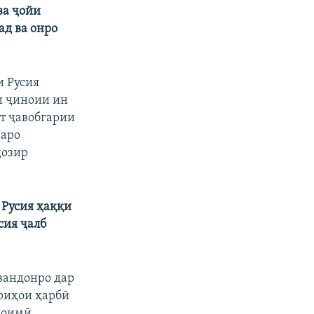
ва ҷойи
ад ва онро
и Русия
си ҷиноии ин
т ҷавобгарии
маро
ҳозир
 Русия ҳаққи
сия ҷалб
вандонро дар
ориҳои ҳарбӣ
 доимӣ