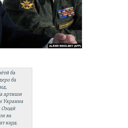
ётӣ ба
деро ба
нд,
ба артиши
ди Украина
 Озодӣ
он ва
т кард.