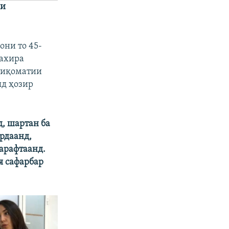
ҳи
ни то 45-
захира
стиқоматии
яд ҳозир
д, шартан ба
рдаанд,
нарафтаанд.
я сафарбар