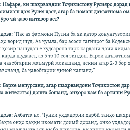
: Нафаре, ки шаҳрвандии Тоҷикистону Русияро дорад 
оимиаш ҳам Русия ҳаст, агар ба номаш даъватнома ом
 ӯро чӣ ҷазо интизор аст?
адова:
"Пас аз фармони Путин ба як қатор қонунгузори
ҳо ворид шуд. Аз ҷумла, бар асоси тағйирот ба Кодек
 ҳозир нашудан ё худсарона тарк кардани ҷойи хидма
карда шудааст, аз 5 то 10 сол зиндон. Барои даъватно
а ҷавобгарии маъмурӣ мекашанд, лекин агар 2-3 бор 
авонанд, ба ҷавобгарии ҷиноӣ кашанд."
: Бархе мепурсанд, агар шаҳрвандони Тоҷикистон дар
на жителство) дошта бошанд, онҳоро ҳам ба артиши Ру
адова:
Албатта не. Чунки уҳдадории ҳарбӣ танҳо шаҳр
 Вақте онҳо ҳаққи иқомати доимӣ доранд, онҳо уҳдад
кин маълумоте аст, ки ба шахсоне, ки ҳаққи иқомати