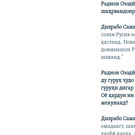
Радиои Озодӣ
шаҳрвандонро
Дилрабо Сам
солаи Русия а
ҳастанд. Нов
доимиашон Ру
шаванд."
Радиои Озодӣ
ду гуруҳ ҷуд
гуруҳи дигар
Оё ҳардуи ин
мекунанд?
Дилрабо Сама
омадааст, ша
ҳарбӣ карда, 