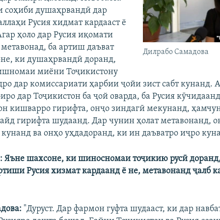
и соҳиби душаҳрвандӣ дар
аллаҳи Русия хидмат кардааст ё
Агар ҳоло дар Русия иқомати
 метавонад, ба артиш даъват
Дилрабо Самадова
не, ки душаҳрвандӣ доранд,
зишномаи миёни Тоҷикистону
дро дар комиссариати ҳарбии ҷойи зист сабт кунанд. 
иро дар Тоҷикистон ба ҷой оварда, ба Русия кӯчидаанд
н кишварро гирифта, онҷо зиндагӣ мекунанд, ҳамчу
қайд гирифта шудаанд. Дар чунин ҳолат метавонанд, о
 кунанд ва онҳо уҳдадоранд, ки ин даъватро иҷро куна
: Яъне шахсоне, ки шиносномаи тоҷикию русӣ доранд,
артиши Русия хизмат кардаанд ё не, метавонанд ҷалб 
адова:
"Дуруст. Дар фармон гуфта шудааст, ки дар навба