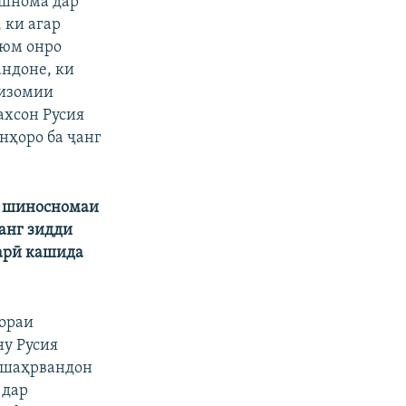
ишнома дар
 ки агар
уюм онро
андоне, ки
низомии
ахсон Русия
нҳоро ба ҷанг
ре шиносномаи
ҷанг зидди
гарӣ кашида
бораи
у Русия
и шаҳрвандон
 дар