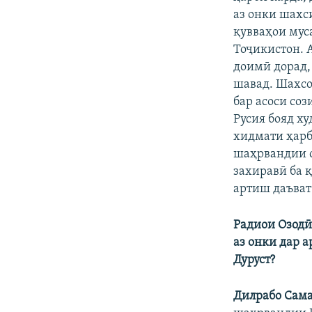
аз онки шахс
қувваҳои мус
Тоҷикистон. 
доимӣ дорад,
шавад. Шахсо
бар асоси со
Русия бояд ху
хидмати ҳарб
шаҳрвандии о
захиравӣ ба 
артиш даъват
Радиои Озодӣ
аз онки дар 
Дуруст?
Дилрабо Сам