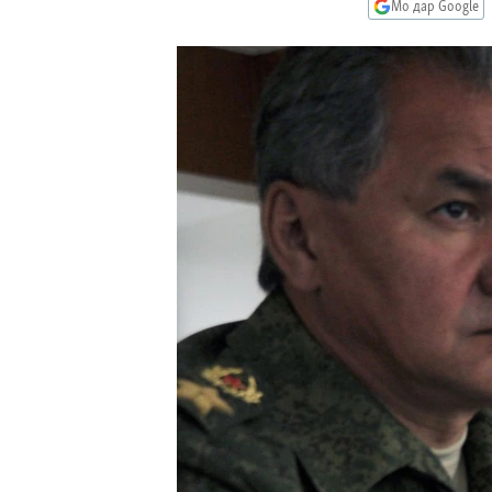
ГУЗОРИШҲОИ РАДИОӢ
Мо дар Google