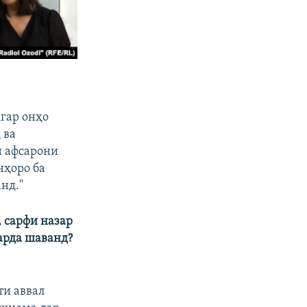
Агар онҳо
 ва
н афсарони
нҳоро ба
нд."
 сарфи назар
карда шаванд?
ти аввал