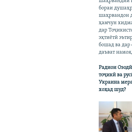
шаҳрвандии Р
бораи душаҳр
шаҳрвандон д
ҳамчун хидма
дар Тоҷикист
эҳтиётӣ эъти
бошад ва дар
даъват намоя
Радиои Озодӣ
тоҷикӣ ва рус
Украина мера
хоҳад шуд?