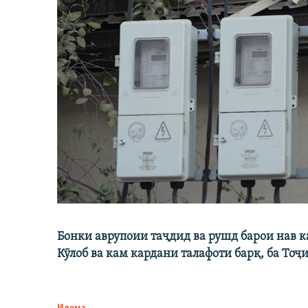
Бонки аврупоии таҷдид ва рушд барои нав 
Кӯлоб ва кам кардани талафоти барқ, ба Тоҷ