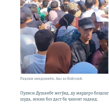
Раҳоии зиндониён. Акс аз бойгонӣ.
Пулиси Душанбе мегӯяд, ду мардеро боздошт 
шуда, лекин боз даст ба ҷиноят заданд.