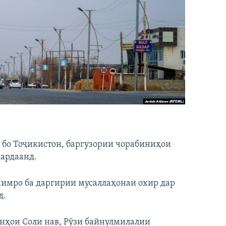
 бо Тоҷикистон, баргузории чорабиниҳои
кардаанд.
мимро ба даргирии мусаллаҳонаи охир дар
д.
шнҳои Соли нав, Рӯзи байнулмилалии