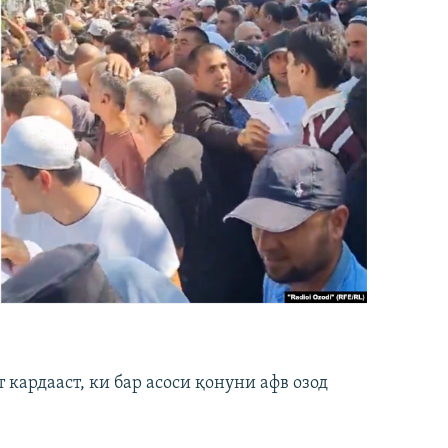
кардааст, ки бар асоси қонуни афв озод