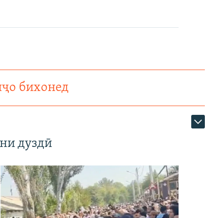
нҷо бихонед
ни дуздӣ