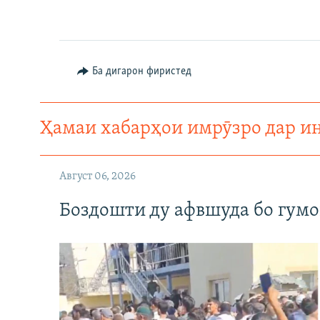
Ба дигарон фиристед
Ҳамаи хабарҳои имрӯзро дар и
Август 06, 2026
Боздошти ду афвшуда бо гумо