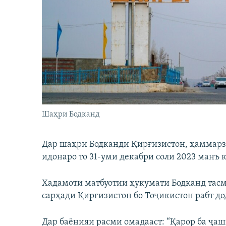
ГУЗОРИШҲОИ РАДИОӢ
Шаҳри Бодканд
Дар шаҳри Бодканди Қирғизистон, ҳаммарз
идонаро то 31-уми декабри соли 2023 манъ 
Хадамоти матбуотии ҳукумати Бодканд тас
сарҳади Қирғизистон бо Тоҷикистон рабт до
Дар баёнияи расми омадааст: “Қарор ба ҷа