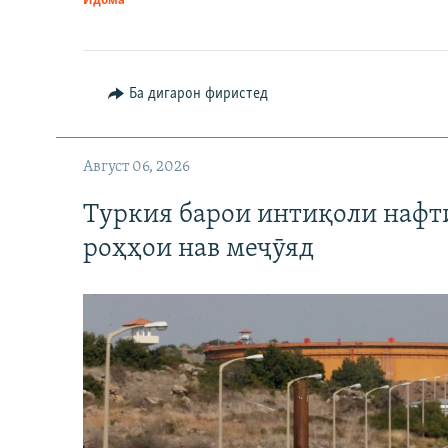
Идома
Ба дигарон фиристед
Август 06, 2026
Туркия барои интиқоли нафт
роҳҳои нав меҷӯяд