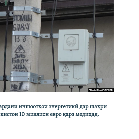
кардани иншоотҳои энергетикӣ дар шаҳри
икистон 10 миллион евро қарз медиҳад.