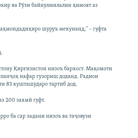
 охир ва Рӯзи байнулмилалии ҳимоят аз
аҳмондадиҳиро шуруъ мекунанд," – гуфта
д.
стону Қирғизистон низоъ бархост. Мақомоти
 панҷоҳ нафар гузориш доданд. Радиои
ти 83 кушташударо тартиб дод.
з 200 захмӣ гуфт.
ро ба сар задани низоъ ва таҷовузи