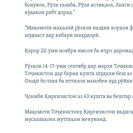
бонувон, Рӯзи ғалаба, Рӯзи истиқлол, Занги
кӯдакон рабт дорад.”
“Мақомоти маҳаллӣ рӯзҳои наздик корҳои ф
шудааст дар хабари шаҳрдорӣ.
Қарор 22-уми ноябри имсол ба иҷро дарома
Рӯзҳои 14-17-уми сентябр дар марзи Тоҷики
Тоҷикистон дар бораи кушта шудани беш аз
Озодӣ бо такя ба иттилои манобеи худ рӯйха
Ҷониби Қирғизистон аз 63 кушта ва бештар а
Мақомоти Тоҷикистону Қирғизистон якдигар
мусаллаҳона муттаҳам мекунанд.