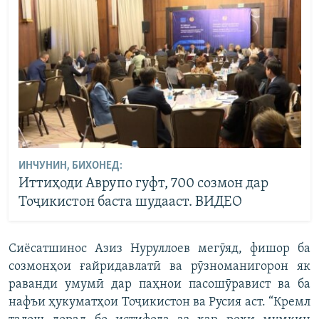
ИНЧУНИН, БИХОНЕД:
Иттиҳоди Аврупо гуфт, 700 созмон дар
Тоҷикистон баста шудааст. ВИДЕО
Сиёсатшинос Азиз Нуруллоев мегӯяд, фишор ба
созмонҳои ғайридавлатӣ ва рӯзноманигорон як
раванди умумӣ дар паҳнои пасошӯравист ва ба
нафъи ҳукуматҳои Тоҷикистон ва Русия аст. “Кремл