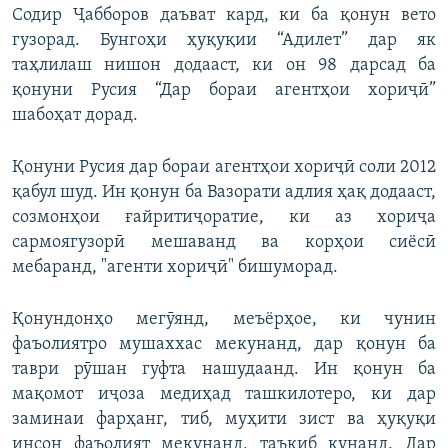
Содир Ҷабборов даъват кард, ки ба қонун вето
гузорад. Бунгоҳи ҳуқуқии “Адилет” дар як
таҳлилаш нишон додааст, ки он 98 дарсад ба
қонуни Русия “Дар бораи агентҳои хориҷӣ”
шабоҳат дорад.
Қонуни Русия дар бораи агентҳои хориҷӣ соли 2012
қабул шуд. Ин қонун ба Вазорати адлия ҳақ додааст,
созмонҳои ғайритиҷоратие, ки аз хориҷа
сармоягузорӣ мешаванд ва корҳои сиёсӣ
мебаранд, "агенти хориҷӣ" бишуморад.
Қонундонҳо мегӯянд, меъёрҳое, ки чунин
фаъолиятро мушаххас мекунанд, дар қонун ба
таври рӯшан гуфта нашудаанд. Ин қонун ба
мақомот иҷоза медиҳад ташкилотеро, ки дар
заминаи фарҳанг, тиб, муҳити зист ва ҳуқуқи
инсон фаъолият мекунанд, таъқиб кунанд. Дар