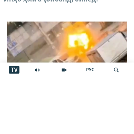
TV
РУС
"Паҳпод дар тори сарам чарх мезад…
Ҷустуҷӯ
ин даҳшат буд"