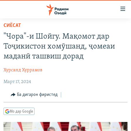
Пайвандҳои
дастрасӣ
Ҷаҳиш
СИЁСАТ
ба
ГӮШАҲО
"Чора"-и Шойгу. Мақомот дар
мояи
ГАПИ ОЗОД
СИЁСАТ
аслӣ
Тоҷикистон хомӯшанд, ҷомеаи
РӮЗГОРИ МУҲОҶИР
Ҷаҳиш
ИҚТИСОД
маданӣ ташвиш дорад
ба
САЛОМ, ХОҲАР
ҶОМЕА
феҳристи
Хурсанд Хуррамов
ТАҲҚИҚОТ
ҚАЗИЯИ "КРОКУС"
аслӣ
Ҷаҳиш
Март 17, 2024
ҶАНГ ДАР УКРАИНА
ОСИЁИ МАРКАЗӢ
ба
НАЗАРИ МАРДУМ
ФАРҲАНГ
Ба дигарон фиристед
ҷустор
ЧАНДРАСОНАӢ
МЕҲМОНИ ОЗОДӢ
БЛОГИСТОН
Мо дар Google
РӮЙХАТҲО
ВАРЗИШ
ОЗОДӢ ОНЛАЙН
ВИДЕО
КИТОБҲОИ ОЗОДӢ
НИГОРИСТОН