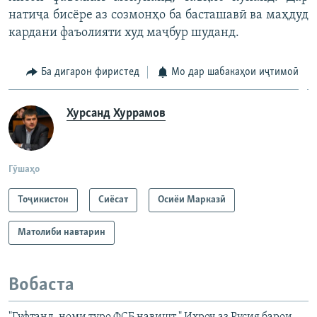
натиҷа бисёре аз созмонҳо ба басташавӣ ва маҳдуд
кардани фаъолияти худ маҷбур шуданд.
Ба дигарон фиристед
Мо дар шабакаҳои иҷтимоӣ
Хурсанд Хуррамов
Гӯшаҳо
Тоҷикистон
Сиёсат
Осиёи Марказӣ
Матолиби навтарин
Вобаста
"Гуфтанд, номи туро ФСБ навишт." Ихроҷ аз Русия барои