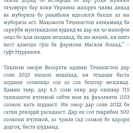
талош дорад бо истифода аз ҳар роҳи мумкин
таҷовузро бар хоки Украина машруъ ҷилва диҳад
ва мубориза бо рақибони идеологӣ бахше аз ин
мубориза аст. Мақомоти Тоҷикистон алоқаманд ба
саркӯби мунтақидони худанд ва дар ин ҷо манофеи
онҳо бо ҳам наздик мешавад, ба ин маънӣ, ки ниёз
нест ҳамеша гӯш ба фармони Маскав бошад,” –
гуфт Нуруллоев.
Таҳлили омори Вазорати адлияи Тоҷикистон дар
соли 2023 нишон медиҳад, ки теъдоди баста
шудани созмонҳо сол аз сол бештар мешавад.
Ҳамин тавр, дар 4,5 соли охир дар кишвар 715
ташкилоти иҷтимоӣ сабти ном ва фаъолияти 1103
созмон қатъ шудааст. Ин омор дар соли 2022 ба
сатҳи рекордӣ расидааст. Дар он сол тақрибан 500
созмони иҷтимоӣ, аз ҷумла сад созмон бо қарори
додгоҳ, баста шудаанд.