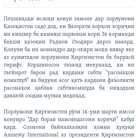
Пешниҳоди ислоҳи қонун замоне дар порлумони
Қазоқистон садо дод, ки Вазорати корҳои хориҷии
ин кишвар ба камияш парвонаи кори 36 корманди
бахши қазоқии Радиои Озодиро дароз накард.
Қонуни ба ин монандро дар охири моҳи январ яке
аз кумитаҳои порлумони Қирғизистон ба баррасӣ
гирифт. Коршиносон таъкид мекунанд, ки ин
тағйирот барои рад кардани сабти “расонаҳои
номатлуб” ва бидуни асос қатъ кардани фаъолияти
расонаҳои қаблан сабтиномшуда ба ниҳодҳои
давлатӣ озодии мутлақ медиҳад.
Порлумони Қирғизистон рӯзи 14-уми марти имсол
қонунро “Дар бораи намояндагони хориҷӣ” қабул
қард. Созмони байналхалқии ҳомии ҳуқуқи
Amnesty International аз президенти Қирғизистон