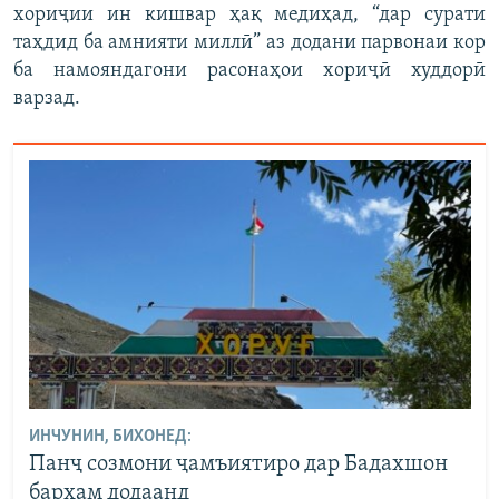
хориҷии ин кишвар ҳақ медиҳад, “дар сурати
таҳдид ба амнияти миллӣ” аз додани парвонаи кор
ба намояндагони расонаҳои хориҷӣ худдорӣ
варзад.
ИНЧУНИН, БИХОНЕД:
Панҷ созмони ҷамъиятиро дар Бадахшон
барҳам додаанд