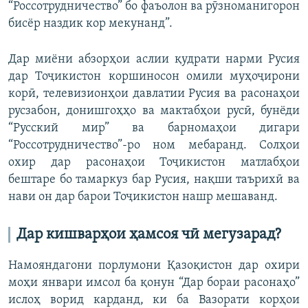
“Россотрудничество” бо фаъолон ва рӯзноманигорон
бисёр наздик кор мекунанд”.
Дар миёни абзорҳои аслии қудрати нарми Русия
дар Тоҷикистон коршиносон омили муҳоҷирони
корӣ, телевизионҳои давлатии Русия ва расонаҳои
русзабон, донишгоҳҳо ва мактабҳои русӣ, бунёди
“Русский мир” ва барномаҳои дигари
“Россотрудничество”-ро ном мебаранд. Солҳои
охир дар расонаҳои Тоҷикистон матлабҳои
бештаре бо тамаркуз бар Русия, нақши таърихӣ ва
нави он дар барои Тоҷикистон нашр мешаванд.
Дар кишварҳои ҳамсоя чӣ мегузарад?
Намояндагони порлумони Қазоқистон дар охири
моҳи январи имсол ба қонун “Дар бораи расонаҳо”
ислоҳ ворид карданд, ки ба Вазорати корҳои