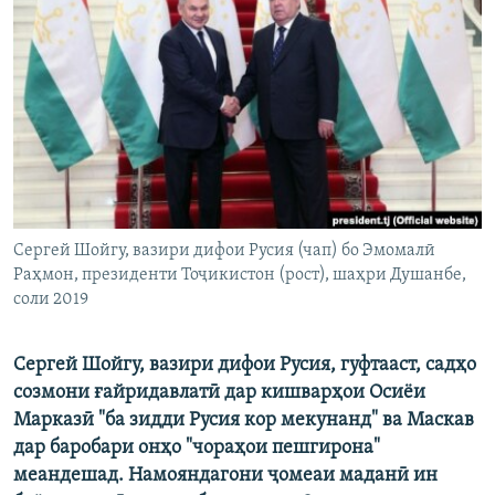
ГУЗОРИШҲОИ РАДИОӢ
Русский
ПАЙГИРӢ КУНЕД
Ҳамаи сомонаҳои RFE/RL
Сергей Шойгу, вазири дифои Русия (чап) бо Эмомалӣ
Раҳмон, президенти Тоҷикистон (рост), шаҳри Душанбе,
соли 2019
Сергей Шойгу, вазири дифои Русия, гуфтааст, садҳо
созмони ғайридавлатӣ дар кишварҳои Осиёи
Марказӣ "ба зидди Русия кор мекунанд" ва Маскав
дар баробари онҳо "чораҳои пешгирона"
меандешад. Намояндагони ҷомеаи маданӣ ин