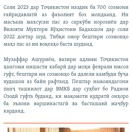
Соли 2023 дар Тоҷикистон наздик ба 700 созмони
ғайридавлатӣ аз фаъолият боз мондаанд. Ин
масъала махсусан пас аз саркӯби норозиён дар
Вилояти Мухтори Кӯҳистони Бадахшон дар соли
2022 доғтар шуд. Тибқи омор бештари созмонҳо
маҳз пас аз ин воқеаҳо баста шуданд.
Музаффар Ашуриён, вазири адлияи Тоҷикистон
ҳангоми нишасти хабарӣ дар моҳи феврали имсол
гуфт, бештари ин созмонҳо ба далели камбуди буҷа
худашон аз байн рафтанд. Пештар намояндагони
панҷ ташкилот дар ВМКБ дар суҳбат бо Радиои
Озодӣ гуфта буданд, ки мақомоти қудратӣ онҳоро
ба эълони варшикастагӣ ва басташавӣ маҷбур
карданд.