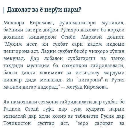
Дахолат ва ё нерӯи нарм?
Моҳпора Киромова, рӯзноманигори мустақил,
баёнияи вазири дифои Русияро дахолат ба корҳои
дохилии кишварҳои Осиёи Марказӣ донист.
"Муҳим нест, ки суҳбат сари кадом иқдоми
пешгирона аст. Лаҳни суҳбат бисёр чизҳоро рӯшан
мекунад. Дар лобалои суҳбатҳояш на танҳо
таҳдиди мустақим ба созмонҳои ғайридавлатӣ,
балки ҳаққи ҳокимият ва истиқлолу мардуми
кишвар дида мешавад. Ин "нигаронӣ"-и Русия
маънои дигар надорад," -- мегӯяд Киромова.
Як намояндаи созмони ғайридавлатӣ дар суҳбат бо
Радиои Озодӣ гуфт, ҳар гуна қудрати нарми
эҳтимолӣ дар ҳоли ҳозир аз таблиғоти Русия дар
Тоҷикистон сусттар аст, “зеро сафорат ва