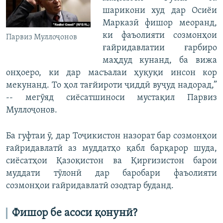
шарикони худ дар Осиёи
Марказӣ фишор меоранд,
ки фаъолияти созмонҳои
Парвиз Муллоҷонов
ғайридавлатии ғарбиро
маҳдуд кунанд, ба вижа
онҳоеро, ки дар масъалаи ҳуқуқи инсон кор
мекунанд. То ҳол тағйироти ҷиддӣ вуҷуд надорад,”
-- мегӯяд сиёсатшиноси мустақил Парвиз
Муллоҷонов.
Ба гуфтаи ӯ, дар Тоҷикистон назорат бар созмонҳои
ғайридавлатӣ аз муддатҳо қабл барқарор шуда,
сиёсатҳои Қазоқистон ва Қирғизистон барои
муддати тӯлонӣ дар баробари фаъолияти
созмонҳои ғайридавлатӣ озодтар буданд.
Фишор бе асоси қонунӣ?