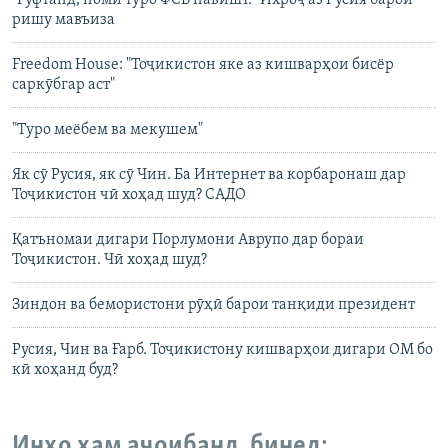
ришу мавъиза
Freedom House: "Тоҷикистон яке аз кишварҳои бисёр
саркӯбгар аст"
"Туро меёбем ва мекушем"
Як сӯ Русия, як сӯ Чин. Ба Интернет ва корбаронаш дар
Тоҷикистон чӣ хоҳад шуд? САДО
Қатъномаи дигари Порлумони Аврупо дар бораи
Тоҷикистон. Чӣ хоҳад шуд?
Зиндон ва бемористони рӯҳӣ барои танқиди президент
Русия, Чин ва Ғарб. Тоҷикистону кишварҳои дигари ОМ бо
кӣ хоҳанд буд?
Инҳо ҳам аҷоибанд, бинед: