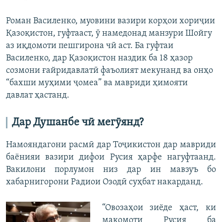
Роман Василенко, муовини вазири корҳои хориҷии
Қазоқистон, гуфтааст, ӯ намедонад манзури Шойгу
аз иқдомоти пешгирона чӣ аст. Ба гуфтаи
Василенко, дар Қазоқистон наздик ба 18 ҳазор
созмони ғайридавлатӣ фаъолият мекунанд ва онҳо
“бахши муҳими ҷомеа” ва мавриди ҳимояти
давлат ҳастанд.
Дар Душанбе чӣ мегӯянд?
Намояндагони расмӣ дар Тоҷикистон дар мавриди
баёнияи вазири дифои Русия ҳарфе нагуфтаанд.
Вакилони порлумон низ дар ин мавзуъ бо
хабарнигорони Радиои Озодӣ суҳбат накарданд.
“Овозаҳои зиёде ҳаст, ки
мақомоти Русия ба