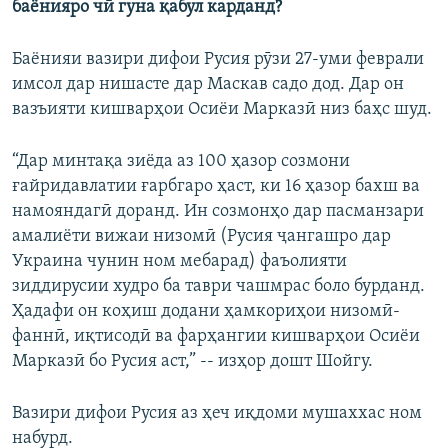
баёнияро чӣ гуна қабул карданд?
Баёнияи вазири дифои Русия рӯзи 27-уми феврали
имсол дар нишасте дар Маскав садо дод. Дар он
вазъияти кишварҳои Осиёи Марказӣ низ баҳс шуд.
“Дар минтақа зиёда аз 100 ҳазор созмони
ғайридавлатии ғарбгаро ҳаст, ки 16 ҳазор бахш ва
намояндагӣ доранд. Ин созмонҳо дар пасманзари
амалиёти вижаи низомӣ (Русия ҷангашро дар
Украина чунин ном мебарад) фаъолияти
зиддирусии худро ба таври чашмрас боло бурданд.
Ҳадафи он коҳиш додани ҳамкориҳои низомӣ-
фаннӣ, иқтисодӣ ва фарҳангии кишварҳои Осиёи
Марказӣ бо Русия аст,” -- изҳор дошт Шойгу.
Вазири дифои Русия аз ҳеч иқдоми мушаххас ном
набурд.