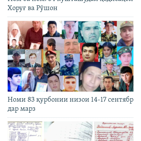
Хоруғ ва Рӯшон
Номи 83 қурбонии низои 14-17 сентябр
дар марз