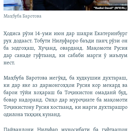
Маҳбуба Баротова
Ҳодиса рӯзи 14-уми июн дар шаҳри Екатеринбург
рух додааст. Тобути Нилуфарро баъди панҷ рӯзи он
ба зодгоҳаш, Хуҷанд, оварданд. Мақомоти Русия
дар санаде гуфтаанд, ки сабаби марги ӯ маълум
нест.
Маҳбуба Баротова мегӯяд, ба худкушии духтараш,
ки дар яке аз дармонгоҳҳои Русия кор мекард ва
барои тӯйи хоҳараш ба Тоҷикистон омаданӣ буд,
бовар надоранд. Онҳо дар муроҷиате ба мақомоти
Тоҷикистону Русия хостаанд, ки марги духтарашро
одилона таҳқиқ кунанд.
Пайвандони Нилуфар муносибати ба гуфтаашон