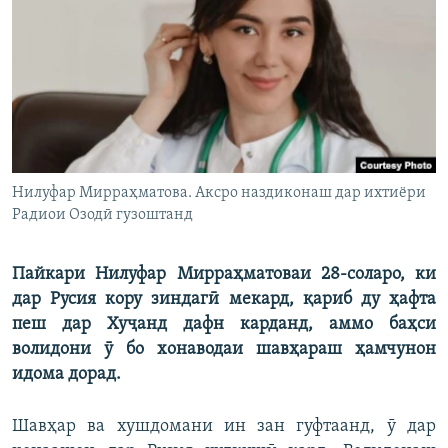
ГУЗОРИШҲОИ РАДИОӢ
Русский
ПАЙГИРӢ КУНЕД
Нилуфар Мирраҳматова. Аксро наздиконаш дар ихтиёри
Радиои Озодӣ гузоштанд
Ҳамаи сомонаҳои RFE/RL
Пайкари Нилуфар Мирраҳматоваи 28-соларо, ки
дар Русия кору зиндагӣ мекард, қариб ду ҳафта
пеш дар Хуҷанд дафн карданд, аммо баҳси
волидони ӯ бо хонаводаи шавҳараш ҳамчунон
идома дорад.
Шавҳар ва хушдомани ин зан гуфтаанд, ӯ дар