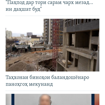
"Паҳпод дар тори сарам чарх мезад…
ин даҳшат буд"
Таҳхонаи биноҳои баландошёнаро
паноҳгоҳ мекунанд