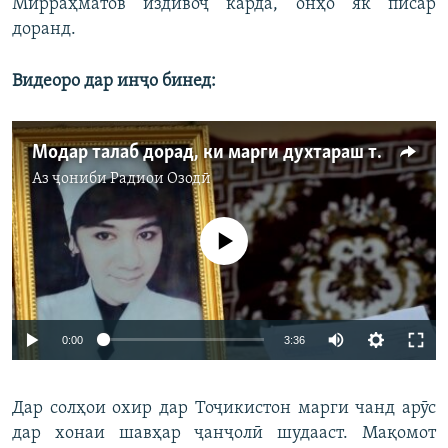
Мирраҳматов издивоҷ карда, онҳо як писар
доранд.
Видеоро дар инҷо бинед:
Модар талаб дорад, ки марги духтараш таҳқиқ шавад
Аз ҷониби
Радиои Озодӣ
Феълан кор намекунад
Auto
0:00
3:36
240p
Дар солҳои охир дар Тоҷикистон марги чанд арӯс
360p
дар хонаи шавҳар ҷанҷолӣ шудааст. Мақомот
Auto
240p
360p
480p
480p