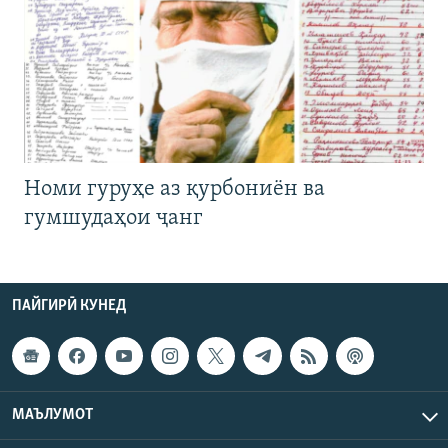
Номи гуруҳе аз қурбониён ва
гумшудаҳои ҷанг
ПАЙГИРӢ КУНЕД
МАЪЛУМОТ