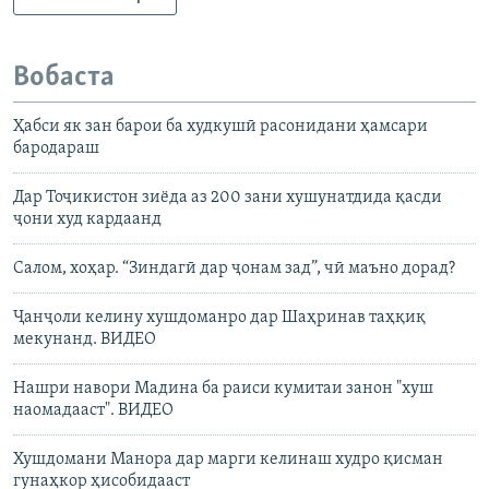
Вобаста
Ҳабси як зан барои ба худкушӣ расонидани ҳамсари
бародараш
Дар Тоҷикистон зиёда аз 200 зани хушунатдида қасди
ҷони худ кардаанд
Салом, хоҳар. “Зиндагӣ дар ҷонам зад”, чӣ маъно дорад?
Ҷанҷоли келину хушдоманро дар Шаҳринав таҳқиқ
мекунанд. ВИДЕО
Нашри навори Мадина ба раиси кумитаи занон "хуш
наомадааст". ВИДЕО
Хушдомани Манора дар марги келинаш худро қисман
гунаҳкор ҳисобидааст