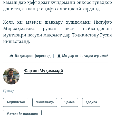
камаш дар ҳафт ҳолат хушдомани онҳоро гунаҳкор
720p
дониста, аз панҷ то ҳафт сол зиндонӣ карданд.
720p
1080p
1080p
Ҳоло, ки мавқеи шавҳару хушдомани Нилуфар
Мирраҳматова рӯшан нест, пайвандонаш
мунтазири посухи мақомот дар Тоҷикистону Русия
нишастаанд.
Ба дигарон фиристед
Мо дар шабакаҳои иҷтимоӣ
Фарзон Муҳаммадӣ
Гӯшаҳо
Тоҷикистон
Минтақаҳо
Ҷомeа
Ҳодиса
Матолиби навтарин