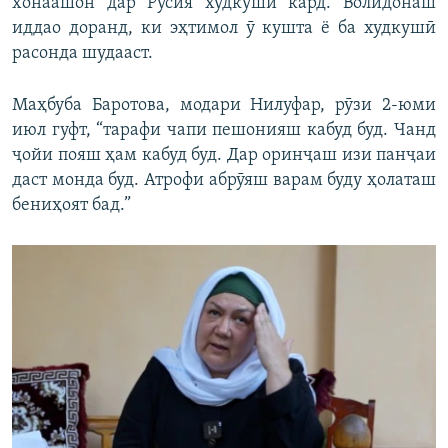
хонаашон дар Русия худкушӣ кард. Волидонаш
иддао доранд, ки эҳтимол ӯ кушта ё ба худкушӣ
расонда шудааст.
Маҳбуба Баротова, модари Нилуфар, рӯзи 2-юми
июл гуфт, “тарафи чапи пешонияш кабуд буд. Чанд
ҷойи пояш ҳам кабуд буд. Дар оринҷаш изи панҷаи
даст монда буд. Атрофи абрӯяш варам буду ҳолаташ
бениҳоят бад.”