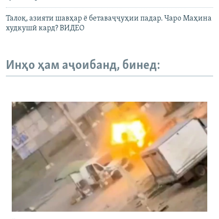
Талоқ, азияти шавҳар ё бетаваҷҷуҳии падар. Чаро Маҳина
худкушӣ кард? ВИДЕО
Инҳо ҳам аҷоибанд, бинед: