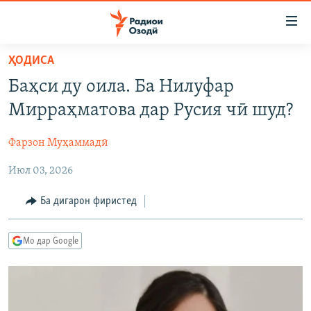
Пайвандҳои
дастрасӣ
Ҷаҳиш
ҲОДИСА
ба
ГӮШАҲО
Баҳси ду оила. Ба Нилуфар
мояи
ГАПИ ОЗОД
СИЁСАТ
аслӣ
Мирраҳматова дар Русия чӣ шуд?
РӮЗГОРИ МУҲОҶИР
Ҷаҳиш
ИҚТИСОД
ба
Фарзон Муҳаммадӣ
САЛОМ, ХОҲАР
ҶОМЕА
феҳристи
Июл 03, 2026
ТАҲҚИҚОТ
ҚАЗИЯИ "КРОКУС"
аслӣ
Ҷаҳиш
ҶАНГ ДАР УКРАИНА
ОСИЁИ МАРКАЗӢ
Ба дигарон фиристед
ба
НАЗАРИ МАРДУМ
ФАРҲАНГ
ҷустор
Мо дар Google
ЧАНДРАСОНАӢ
МЕҲМОНИ ОЗОДӢ
БЛОГИСТОН
РӮЙХАТҲО
ВАРЗИШ
ОЗОДӢ ОНЛАЙН
ВИДЕО
КИТОБҲОИ ОЗОДӢ
НИГОРИСТОН