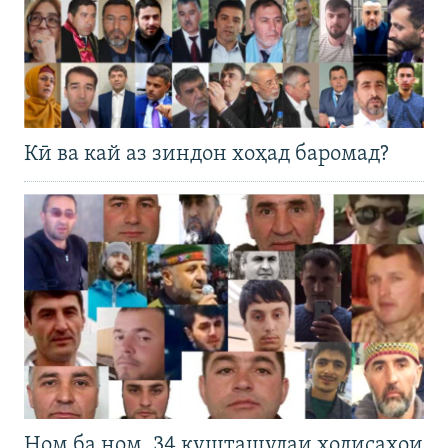
Кӣ ва кай аз зиндон хоҳад баромад?
Ном ба ном. 34 кушташудаи ҳодисаҳои