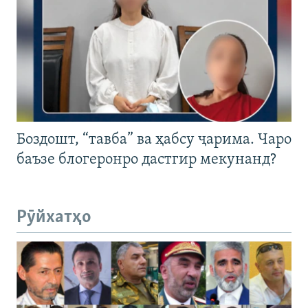
Боздошт, “тавба” ва ҳабсу ҷарима. Чаро
баъзе блогеронро дастгир мекунанд?
Рӯйхатҳо