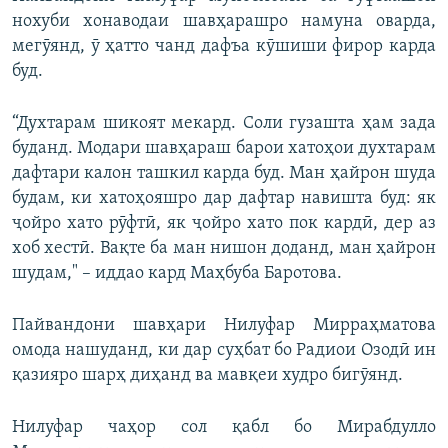
нохуби хонаводаи шавҳарашро намуна оварда,
мегӯянд, ӯ ҳатто чанд дафъа кӯшиши фирор карда
буд.
“Духтарам шикоят мекард. Соли гузашта ҳам зада
буданд. Модари шавҳараш барои хатоҳои духтарам
дафтари калон ташкил карда буд. Ман ҳайрон шуда
будам, ки хатоҳояшро дар дафтар навишта буд: як
ҷойро хато рӯфтӣ, як ҷойро хато пок кардӣ, дер аз
хоб хестӣ. Вақте ба ман нишон доданд, ман ҳайрон
шудам," – иддао кард Маҳбуба Баротова.
Пайвандони шавҳари Нилуфар Мирраҳматова
омода нашуданд, ки дар суҳбат бо Радиои Озодӣ ин
қазияро шарҳ диҳанд ва мавқеи худро бигӯянд.
Нилуфар чаҳор сол қабл бо Мирабдулло