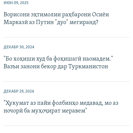
ИЮН 09, 2025
Ворисони эҳтимолии раҳбарони Осиёи
Марказӣ аз Путин "дуо" мегиранд?
ДЕКАБР 30, 2024
"Бо хоҳиши худ ба фоҳишагӣ наомадем."
Вазъи занони бекор дар Туркманистон
ДЕКАБР 29, 2024
"Ҳукумат аз пайи фолбинҳо медавад, мо аз
ночорӣ ба муҳоҷират меравем"