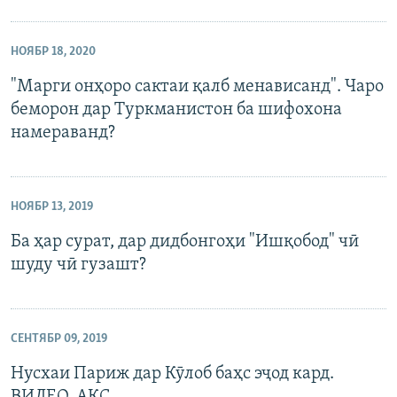
НОЯБР 18, 2020
"Марги онҳоро сактаи қалб менависанд". Чаро
беморон дар Туркманистон ба шифохона
намераванд?
НОЯБР 13, 2019
Ба ҳар сурат, дар дидбонгоҳи "Ишқобод" чӣ
шуду чӣ гузашт?
СЕНТЯБР 09, 2019
Нусхаи Париж дар Кӯлоб баҳс эҷод кард.