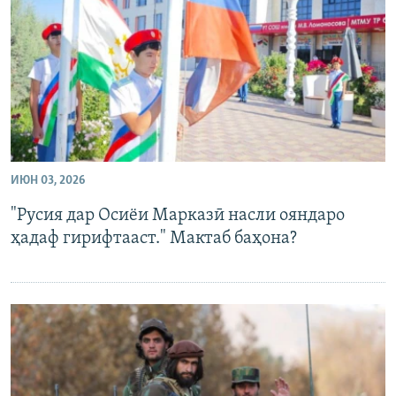
ГУЗОРИШҲОИ РАДИОӢ
Русский
ПАЙГИРӢ КУНЕД
ИЮН 03, 2026
Ҳамаи сомонаҳои RFE/RL
"Русия дар Осиёи Марказӣ насли ояндаро
ҳадаф гирифтааст." Мактаб баҳона?