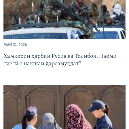
МАЙ 31, 2026
Ҳамкории ҳарбии Русия ва Толибон. Паёми
сиёсӣ ё нақшаи дарозмуддат?