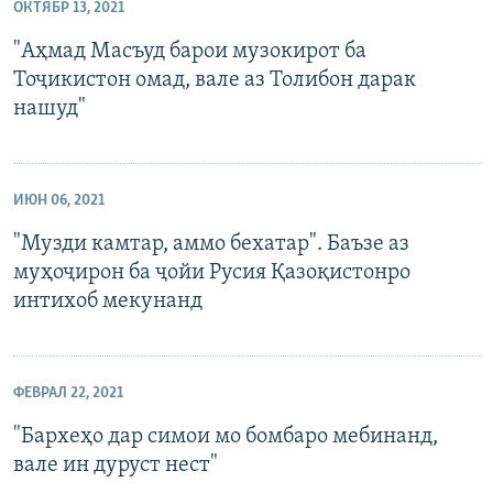
ОКТЯБР 13, 2021
"Аҳмад Масъуд барои музокирот ба
Тоҷикистон омад, вале аз Толибон дарак
нашуд"
ИЮН 06, 2021
"Музди камтар, аммо бехатар". Баъзе аз
муҳоҷирон ба ҷойи Русия Қазоқистонро
интихоб мекунанд
ФЕВРАЛ 22, 2021
"Бархеҳо дар симои мо бомбаро мебинанд,
вале ин дуруст нест"