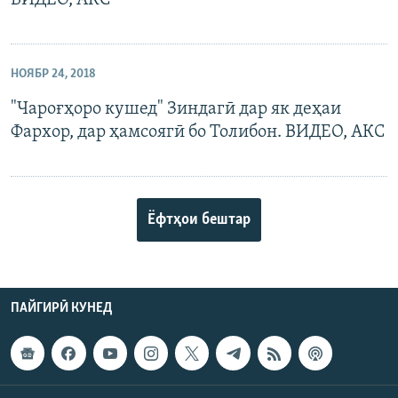
ВИДЕО, АКС
НОЯБР 24, 2018
"Чароғҳоро кушед" Зиндагӣ дар як деҳаи
Фархор, дар ҳамсоягӣ бо Толибон. ВИДЕО, АКС
Ёфтҳои бештар
ПАЙГИРӢ КУНЕД