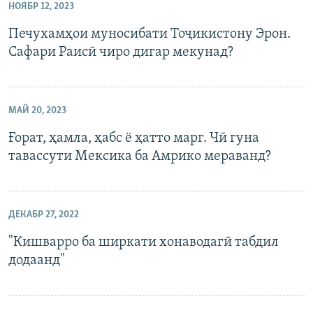
НОЯБР 12, 2023
Печухамҳои муносибати Тоҷикистону Эрон.
Сафари Раисӣ чиро дигар мекунад?
МАЙ 20, 2023
Ғорат, ҳамла, ҳабс ё ҳатто марг. Чӣ гуна
тавассути Мексика ба Амрико мераванд?
ДЕКАБР 27, 2022
"Кишварро ба ширкати хонаводагӣ табдил
додаанд"