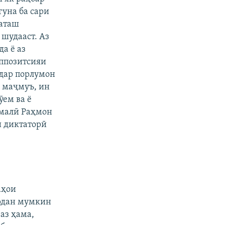
гуна ба сари
маташ
 шудааст. Аз
а ё аз
оппозитсияи
 дар порлумон
р маҷмуъ, ин
ӯем ва ё
омалӣ Раҳмон
и диктаторӣ
аҳои
ардан мумкин
аз ҳама,