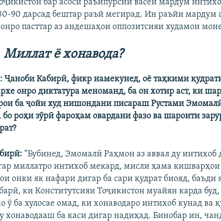
оҷикистон бар асоси раъйпурсии васеи мардум интихо
80-90 дарсад бештар раъй мегирад. Ин раъйи мардум а
онро пасттар аз андешаҳои оппозитсияи худамон моне
Миллат ё хонавода?
: Ҷаноби Кабирӣ, фикр намекунед, оё таҳкими қудра
архе онро диктатура меноманд, ба он хотир аст, ки ша
рои ба ҷойи худ нишондани писараш Рустами Эмомал
, бо роҳи зӯрӣ фароҳам овардани фазо ва шароити зару
рат?
бирӣ:
“Бубинед, Эмомалӣ Раҳмон аз аввал ду интихоб 
Агар миллатро интихоб мекард, мисли ҳама кишварҳои
и онки як нафари дигар ба сари қудрат биояд, баъди я
барӣ, ки Конститутсияи Тоҷикистон муайян карда буд
 ӯ ба хулосае омад, ки хонаводаро интихоб кунад ва қ
шу хонаводааш ба каси дигар надиҳад. Бинобар ин, чан