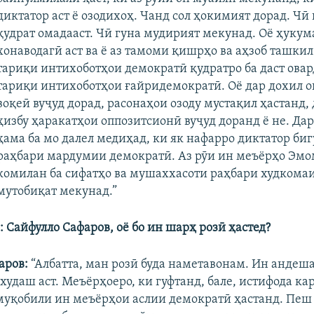
диктатор аст ё озодихоҳ. Чанд сол ҳокимият дорад. Чӣ 
қудрат омадааст. Чӣ гуна мудирият мекунад. Оё ҳуку
хонаводагӣ аст ва ё аз тамоми қишрҳо ва аҳзоб ташкил
тариқи интихоботҳои демократӣ қудратро ба даст овард
тариқи интихоботҳои ғайридемократӣ. Оё дар дохил 
воқеӣ вуҷуд дорад, расонаҳои озоду мустақил ҳастанд,
ҳизбу ҳаракатҳои оппозитсионӣ вуҷуд доранд ё не. Да
ҳама ба мо далел медиҳад, ки як нафарро диктатор биг
раҳбари мардумии демократӣ. Аз рӯи ин меъёрҳо Эм
комилан ба сифатҳо ва мушаххасоти раҳбари худкома
мутобиқат мекунад.”
 Сайфулло Сафаров, оё бо ин шарҳ розӣ ҳастед?
аров:
“Албатта, ман розӣ буда наметавонам. Ин андеш
худаш аст. Меъёрҳоеро, ки гуфтанд, бале, истифода к
р муқобили ин меъёрҳои аслии демократӣ ҳастанд. Пеш 