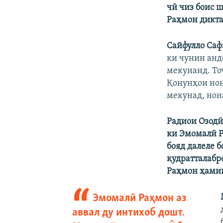
чӣ чиз боис 
Раҳмон дикта
Сайфулло Саф
ки чунин анд
мекунанд. То
Қонунҳои нон
мекунад, нон
Радиои Озод
ки Эмомалӣ 
бояд далеле 
қудратталабр
Раҳмон ҳамин
Эмомалӣ Раҳмон аз
аввал ду интихоб дошт.