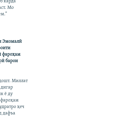
б карда
ст. Мо
м.”
ти Эмомалӣ
роити
ӣ фароҳам
рӣ барои
дошт. Миллат
 дигар
к ё ду
, фароҳам
удратро ҳеч
д дафъа