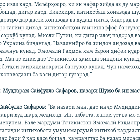
о иваз кард. Меъёрҳоеро, ки як нафар зиёда аз ду ма
бошад, дигар кард. Билохира, интихобаш хонавода шуд
удратро дар дасти хонавода ва худаш нигаҳ бидорад ва
ро тағйир диҳад, интихоботҳои ғайришаффоф баргузор
 саркӯб кунад. Мисли Путин, ки дигар илоҷ надорад в
бо Украина биҷангад, Навалнийро ба зиндон андозад ва
мамнуъ кунад. Эмомалӣ Раҳмон ҳам барои ҳифзи қудр
д. Магар инки дар Тоҷикистон ҳамеша зиндонӣ кунад,
оботҳои ғайридемократӣ баргузор кунад. Чун намехоҳа
хонаводааш ба каси дигар гузарад.”
: Муҳтарам Сайфулло Сафаров, назари Шумо ба ин мас
Сайфулло Сафаров:
“Ба назари ман, дар инҷо Муҳиддин
таври худ шарҳ медиҳад. Ин, албатта, ҳаққи ӯст ва мо 
мекунем. Вале мардуми Тоҷикистон Эмомалӣ Раҳмонр
натиҷаи интихоботи умумимардумӣ интихоб кардааст. 
дар бари ӯ ҳар касе бошад, камрангтар ба назар мераса