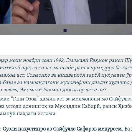
 дар моҳи ноябри соли 1992, Эмомалӣ Раҳмон раиси Ш
интихоб шуд ва сипас мансаби раиси ҷумҳурро ба даст
 мақом аст. Созмонҳо ва кишварҳои ғарбӣ ҳукумати ӯр
 баъзе аз намояндагони мухолифони давлат худашро 
р воқеъ, Эмомалӣ Раҳмон диктатор аст ё не?
маи “Гапи Озод” ҳамин аст ва меҳмонони мо Сайфулло
ва устоди донишгоҳ ва Муҳиддин Кабирӣ, раиси Ҳизб
амнӯи наҳзати исломӣ.
:
Суоли нахустинро
аз Сайфулло Сафаров мепурсем.
Ба