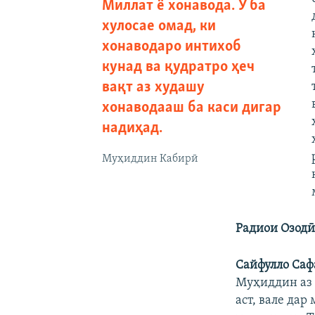
Миллат ё хонавода. Ӯ ба
хулосае омад, ки
хонаводаро интихоб
кунад ва қудратро ҳеч
вақт аз худашу
хонаводааш ба каси дигар
надиҳад.
Муҳиддин Кабирӣ
Радиои Озодӣ:
Сайфулло Саф
Муҳиддин аз 
аст, вале да