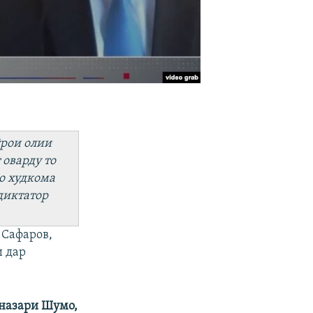
ӯрои олии
 оварду то
о худкома
диктатор
 Сафаров,
и дар
 назари Шумо,