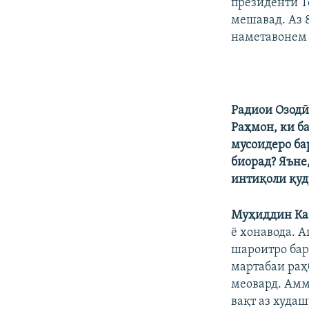
президенти Т
мешавад. Аз 
наметавонем 
Радиои Озодӣ
Раҳмон, ки б
мусоидеро ба
биорад? Яъне
интиқоли қуд
Муҳиддин Ка
ё хонавода. 
шароитро баро
мартабаи раҳ
меовард. Аммо
вақт аз худа