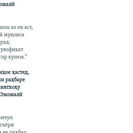
момалӣ
шон аз он аст,
бӣ муқоиса
рад.
мувофиқат
гар кунем.”
нҳое ҳастед,
ни раҳбаре
миятхоҳу
ъ Эмомалӣ
амчун
меъёри
и як раҳбар