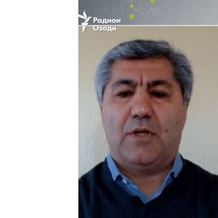
ГУЗОРИШҲОИ РАДИОӢ