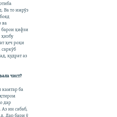
ротиба
. Ва то имрӯз
 бояд
 ва
а барои ҳифзи
 ҳизбу
ат ҳеч роҳи
 саркӯб
д, қудрат аз
ъала чист?
 камтар ба
эҳтиром
о дар
Аз ин сабаб,
д. Дар бари ӯ