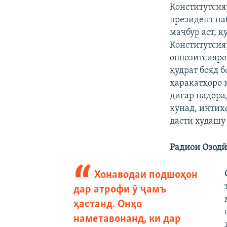
Конститутсияр
президент на
маҷбур аст, қ
Конститутсия
оппозитсияро
қудрат бояд 
ҳаракатҳоро 
дигар надора
кунад, интих
дасти худашу 
Радиои Озодӣ
Хонаводаи подшоҳон
дар атрофи ӯ ҷамъ
ҳастанд. Онҳо
наметавонанд, ки дар