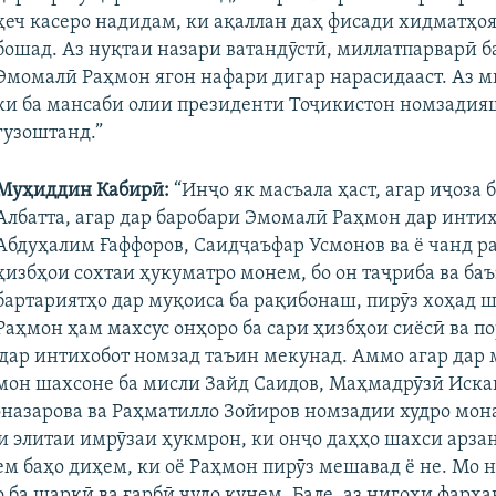
ҳеч касеро надидам, ки ақаллан даҳ фисади хидматҳо
бошад. Аз нуқтаи назари ватандӯстӣ, миллатпарварӣ б
Эмомалӣ Раҳмон ягон нафари дигар нарасидааст. Аз м
ки ба мансаби олии президенти Тоҷикистон номзади
гузоштанд.”
Муҳиддин
Кабирӣ:
“Инҷо як масъала ҳаст, агар иҷоза 
Албатта, агар дар баробари Эмомалӣ Раҳмон дар инти
Абдуҳалим Ғаффоров, Саидҷаъфар Усмонов ва ё чанд р
ҳизбҳои сохтаи ҳукуматро монем, бо он таҷриба ва баъ
бартариятҳо дар муқоиса ба рақибонаш, пирӯз хоҳад ш
Раҳмон ҳам махсус онҳоро ба сари ҳизбҳои сиёсӣ ва п
 дар интихобот номзад таъин мекунад. Аммо агар дар
он шахсоне ба мисли Зайд Саидов, Маҳмадрӯзӣ Иска
назарова ва Раҳматилло Зойиров номзадии худро мона
и элитаи имрӯзаи ҳукмрон, ки онҷо даҳҳо шахси арзан
ем баҳо диҳем, ки оё Раҳмон пирӯз мешавад ё не. Мо 
 ба шарқӣ ва ғарбӣ ҷудо кунем. Бале, аз нигоҳи фарҳа