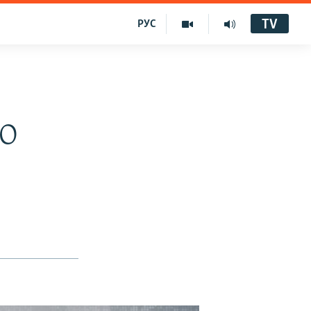
TV
РУС
ДО