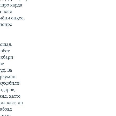
яшро карда
а пояи
иёни онҳое,
яшонро
бошад.
хобот
аҳбари
зе
уд. Ва
орлумон
 муқобили
ндаров,
нд, ҳатто
да ҳаст, он
набояд
нг мо