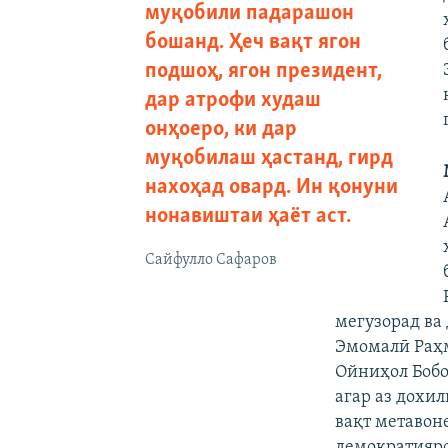
муқобили падарашон
бошанд. Ҳеч вақт ягон
подшоҳ, ягон президент,
дар атрофи худаш
онҳоеро, ки дар
муқобилаш ҳастанд, гирд
нахоҳад овард. Ин қонуни
нонавиштаи ҳаёт аст.
Сайфулло Сафаров
мегузорад ва
Эмомалӣ Раҳм
Ойниҳол Бобо
агар аз дохил
вақт метавон
демократияро