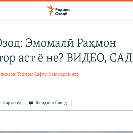
Озод: Эмомалӣ Раҳмон
тор аст ё не? ВИДЕО, СА
лиқзод
Тоҳири Сафар
Каюмарси Ато
н фиристед
Шарҳҳоро бинед