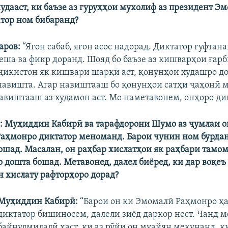
шудааст, ки баъзе аз гуруҳҳои мухолиф аз президент Э
тор ном бибаранд?
аров:
“Ягон сабаб, ягон асос надорад. Диктатор гуфтана
еша ва фикр доранд. Шояд бо баъзе аз кишварҳои ғар
ҷикистон як кишвари шарқӣ аст, қонунҳои худашро до
авишта. Агар навиштааш бо қонунҳои сатҳи ҷаҳонӣ 
авиштааш аз худамон аст. Мо наметавонем, онҳоро ди
ӣ
:
Муҳиддин
Кабирӣ ва тарафдорони Шумо
аз ҷумлаи о
Раҳмонро диктатор меноманд.
Барои чунин ном бурда
бошад. Масалан, он раҳбар хислатҳои як раҳбари тамо
о дошта бошад. Метавонед, далел биёред, ки дар воқе
 хислату рафторҳоро дорад?
Муҳиддин Кабирӣ:
“Барои он ки Эмомалӣ Раҳмонро ҳ
диктатор бишиносем, далели зиёд даркор нест. Чанд 
байнулмилалӣ ҳаст, ки аз рӯйи он муайян мекунанд, к