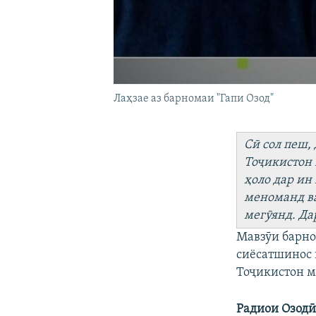
Лаҳзае аз барномаи "Гапи Озод"
Сӣ сол пеш,
Тоҷикистон 
ҳоло дар ин
меноманд ва
мегӯянд. Да
Мавзӯи барно
сиёсатшинос 
Тоҷикистон м
Радиои
Озодӣ