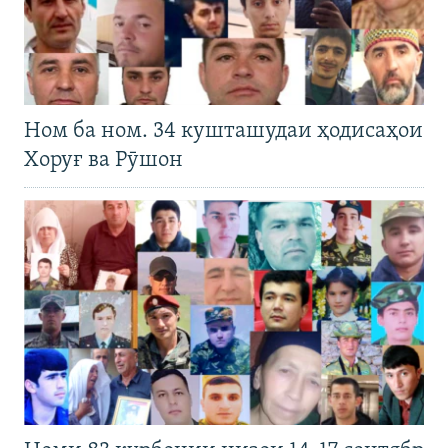
Ном ба ном. 34 кушташудаи ҳодисаҳои
Хоруғ ва Рӯшон