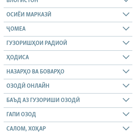
БЛОГИСТОН
ОСИЁИ МАРКАЗӢ
ҶОМEА
ГУЗОРИШҲОИ РАДИОӢ
ҲОДИСА
НАЗАРҲО ВА БОВАРҲО
ОЗОДӢ ОНЛАЙН
БАЪД АЗ ГУЗОРИШИ ОЗОДӢ
ГАПИ ОЗОД
САЛОМ, ХОҲАР