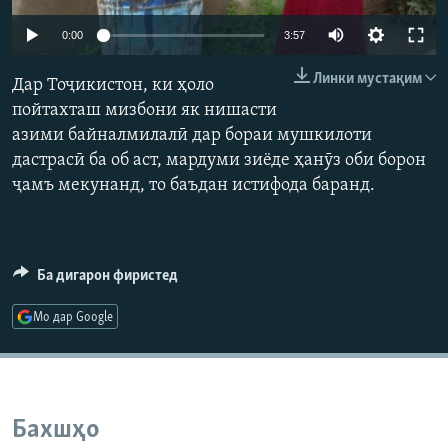
ГУЗОРИШҲОИ РАДИОӢ
Auto
Русский
0:00
3:57
240p
Линки мустақим
Дар Тоҷикистон, ки ҳоло
ПАЙГИРӢ КУНЕД
360p
пойтахташ мизбони як нишасти
азими байналмилалӣ дар бораи мушкилоти
480p
Auto
240p
360p
480p
дастрасӣ ба об аст, мардуми зиёде ҳанӯз оби борон
720p
ҷамъ мекунанд, то баъдан истифода баранд.
720p
1080p
1080p
Ҳамаи сомонаҳои RFE/RL
Ба дигарон фиристед
Мо дар Google
Бахшҳо