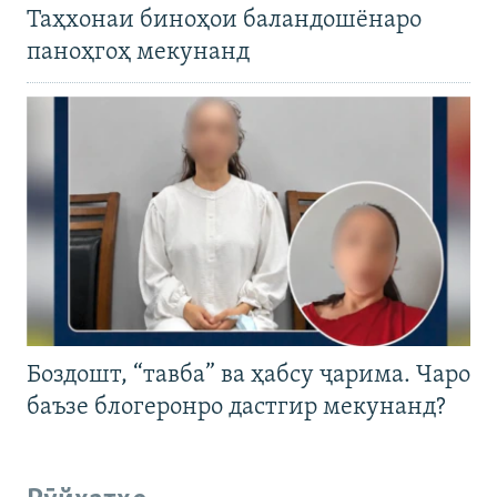
Таҳхонаи биноҳои баландошёнаро
паноҳгоҳ мекунанд
Боздошт, “тавба” ва ҳабсу ҷарима. Чаро
баъзе блогеронро дастгир мекунанд?