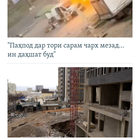
"Паҳпод дар тори сарам чарх мезад…
ин даҳшат буд"