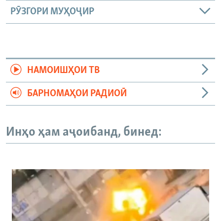
РӮЗГОРИ МУҲОҶИР
НАМОИШҲОИ ТВ
БАРНОМАҲОИ РАДИОӢ
Инҳо ҳам аҷоибанд, бинед: