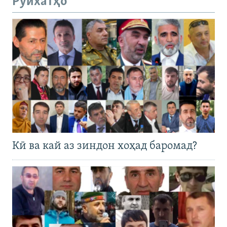
Рӯйхатҳо
Кӣ ва кай аз зиндон хоҳад баромад?