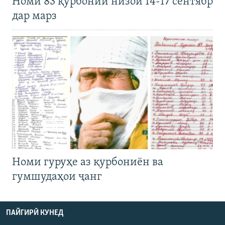
Номи 83 қурбонии низои 14-17 сентябр
дар марз
Номи гуруҳе аз қурбониён ва
гумшудаҳои ҷанг
ПАЙГИРӢ КУНЕД