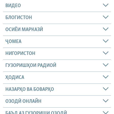
ВИДЕО
БЛОГИСТОН
ОСИЁИ МАРКАЗӢ
ҶОМEА
НИГОРИСТОН
ГУЗОРИШҲОИ РАДИОӢ
ҲОДИСА
НАЗАРҲО ВА БОВАРҲО
ОЗОДӢ ОНЛАЙН
БАЪД АЗ ГУЗОРИШИ ОЗОДӢ