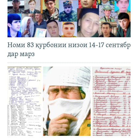
Номи 83 қурбонии низои 14-17 сентябр
дар марз