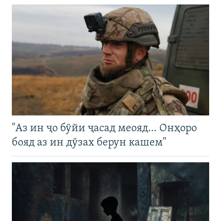
"Аз ин ҷо бӯйи ҷасад меояд… Онҳоро
бояд аз ин дӯзах берун кашем"