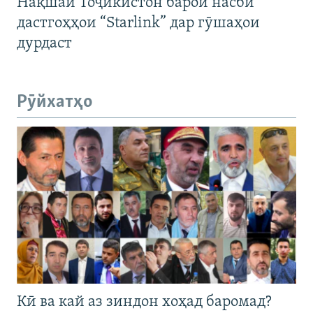
Нақшаи Тоҷикистон барои насби
дастгоҳҳои “Starlink” дар гӯшаҳои
дурдаст
Рӯйхатҳо
Кӣ ва кай аз зиндон хоҳад баромад?