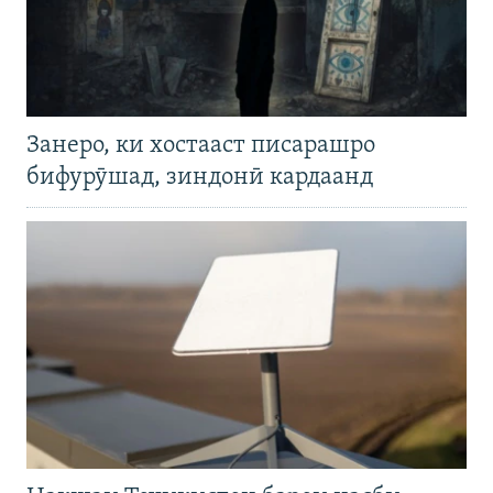
Занеро, ки хостааст писарашро
бифурӯшад, зиндонӣ кардаанд