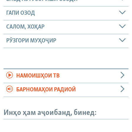
ГАПИ ОЗОД
САЛОМ, ХОҲАР
РӮЗГОРИ МУҲОҶИР
НАМОИШҲОИ ТВ
БАРНОМАҲОИ РАДИОӢ
Инҳо ҳам аҷоибанд, бинед: