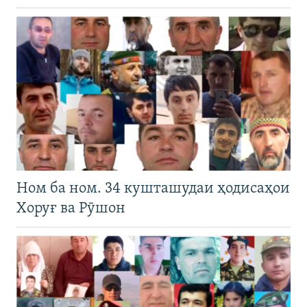
Ном ба ном. 34 кушташудаи ҳодисаҳои
Хоруғ ва Рӯшон