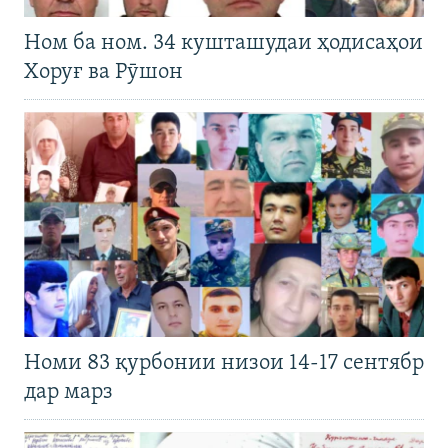
Ном ба ном. 34 кушташудаи ҳодисаҳои
Хоруғ ва Рӯшон
Номи 83 қурбонии низои 14-17 сентябр
дар марз