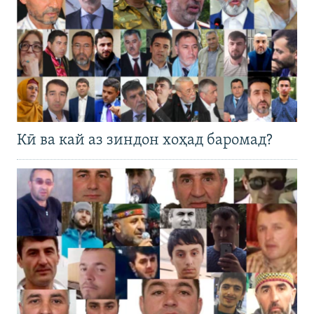
Кӣ ва кай аз зиндон хоҳад баромад?