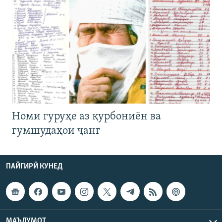
Номи гуруҳе аз қурбониён ва
гумшудаҳои ҷанг
ПАЙГИРӢ КУНЕД
МАЪЛУМОТ