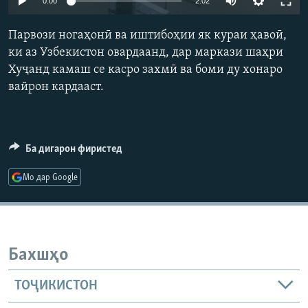
0:00
2:02
ГУЗОРИШҲОИ РАДИОӢ
240p
Русский
Парвози ногаҳонӣ ва иштибоҳии як кураи ҳавоӣ,
360p
ки аз Узбекистон овардаанд, дар маркази шаҳри
ПАЙГИРӢ КУНЕД
Хуҷанд камаш се касро захмӣ ва боми ду хонаро
480p
Auto
240p
360p
480p
вайрон кардааст.
720p
720p
1080p
1080p
Ба дигарон фиристед
Ҳамаи сомонаҳои RFE/RL
Мо дар Google
Бахшҳо
ТОҶИКИСТОН