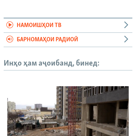
НАМОИШҲОИ ТВ
БАРНОМАҲОИ РАДИОӢ
Инҳо ҳам аҷоибанд, бинед: