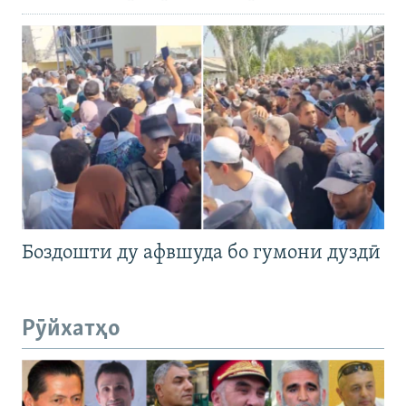
Боздошти ду афвшуда бо гумони дуздӣ
Рӯйхатҳо