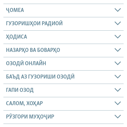
ҶОМEА
ГУЗОРИШҲОИ РАДИОӢ
ҲОДИСА
НАЗАРҲО ВА БОВАРҲО
ОЗОДӢ ОНЛАЙН
БАЪД АЗ ГУЗОРИШИ ОЗОДӢ
ГАПИ ОЗОД
САЛОМ, ХОҲАР
РӮЗГОРИ МУҲОҶИР