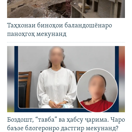
Таҳхонаи биноҳои баландошёнаро
паноҳгоҳ мекунанд
Боздошт, “тавба” ва ҳабсу ҷарима. Чаро
баъзе блогеронро дастгир мекунанд?