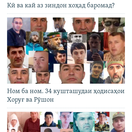
Кӣ ва кай аз зиндон хоҳад баромад?
Ном ба ном. 34 кушташудаи ҳодисаҳои
Хоруғ ва Рӯшон