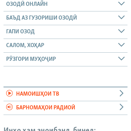
ОЗОДӢ ОНЛАЙН
БАЪД АЗ ГУЗОРИШИ ОЗОДӢ
ГАПИ ОЗОД
САЛОМ, ХОҲАР
РӮЗГОРИ МУҲОҶИР
НАМОИШҲОИ ТВ
БАРНОМАҲОИ РАДИОӢ
Инҳо ҳам аҷоибанд, бинед: