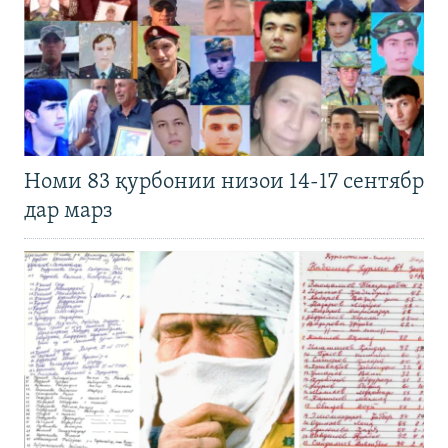
Номи 83 қурбонии низои 14-17 сентябр
дар марз