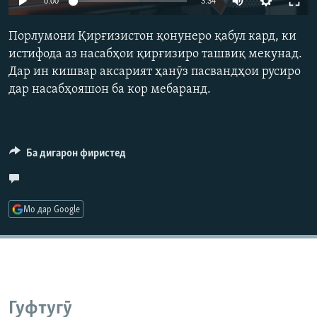
0:00
3:34
ГУЗОРИШҲОИ РАДИОӢ
240p
Русский
Порлумони Қирғизистон қонунеро қабул кард, ки
360p
истифода аз насабҳои қирғизиро ташвиқ мекунад.
ПАЙГИРӢ КУНЕД
Дар ин кишвар аксарият ҳанӯз пасвандҳои русиро
480p
Auto
240p
360p
480p
дар насабҳояшон ба кор мебаранд.
720p
720p
1080p
1080p
Ба дигарон фиристед
Ҳамаи сомонаҳои RFE/RL
Мо дар Google
Гуфтугӯ