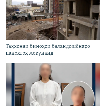
Таҳхонаи биноҳои баландошёнаро
паноҳгоҳ мекунанд