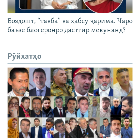
Боздошт, “тавба” ва ҳабсу ҷарима. Чаро
баъзе блогеронро дастгир мекунанд?
Рӯйхатҳо