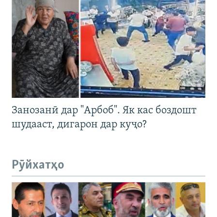
Занозанӣ дар "Арбоб". Як кас боздошт
шудааст, дигарон дар куҷо?
Рӯйхатҳо