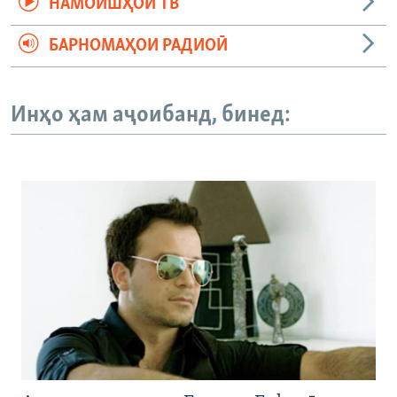
НАМОИШҲОИ ТВ
БАРНОМАҲОИ РАДИОӢ
Инҳо ҳам аҷоибанд, бинед: