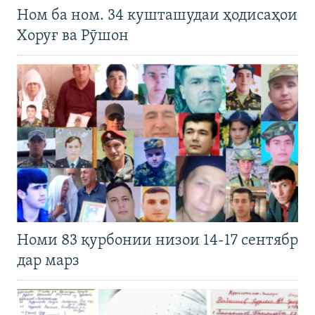
Ном ба ном. 34 кушташудаи ҳодисаҳои
Хоруғ ва Рӯшон
Номи 83 қурбонии низои 14-17 сентябр
дар марз