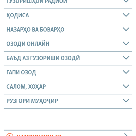
ГУЗОРИШҲОИ РАДИОӢ
ҲОДИСА
НАЗАРҲО ВА БОВАРҲО
ОЗОДӢ ОНЛАЙН
БАЪД АЗ ГУЗОРИШИ ОЗОДӢ
ГАПИ ОЗОД
САЛОМ, ХОҲАР
РӮЗГОРИ МУҲОҶИР