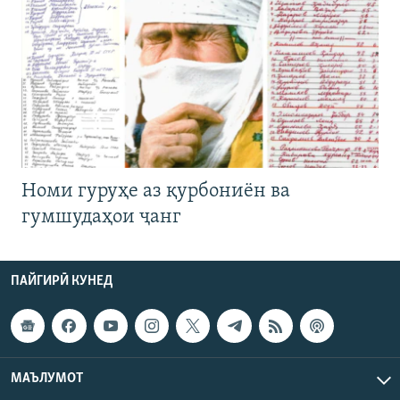
Номи гуруҳе аз қурбониён ва
гумшудаҳои ҷанг
ПАЙГИРӢ КУНЕД
МАЪЛУМОТ