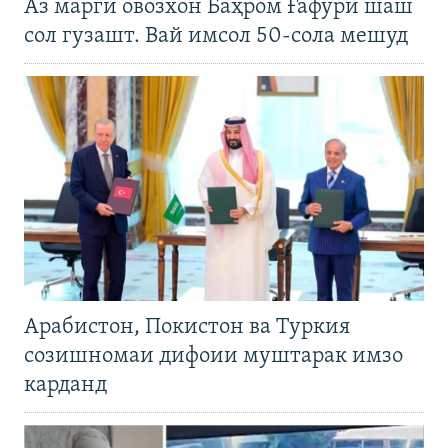
Аз марги овозхон Баҳром Ғафурӣ шаш
сол гузашт. Вай имсол 50-сола мешуд
Арабистон, Покистон ва Туркия
созишномаи дифоии муштарак имзо
карданд