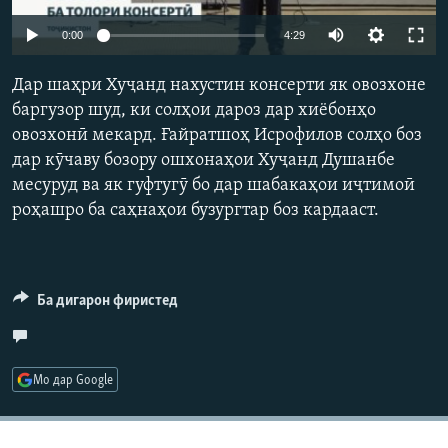
ГУЗОРИШҲОИ РАДИОӢ
Auto
Русский
0:00
4:29
240p
Дар шаҳри Хуҷанд нахустин консерти як овозхоне
ПАЙГИРӢ КУНЕД
360p
баргузор шуд, ки солҳои дароз дар хиёбонҳо
овозхонӣ мекард. Ғайратшоҳ Исрофилов солҳо боз
480p
Auto
240p
360p
480p
дар кӯчаву бозору ошхонаҳои Хуҷанд Душанбе
720p
месуруд ва як гуфтугӯ бо дар шабакаҳои иҷтимоӣ
720p
1080p
1080p
роҳашро ба саҳнаҳои бузургтар боз кардааст.
Ҳамаи сомонаҳои RFE/RL
Ба дигарон фиристед
Мо дар Google