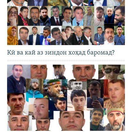
Кӣ ва кай аз зиндон хоҳад баромад?