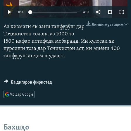
ГУЗОРИШҲОИ РАДИОӢ
Русский
0:00
4:37
Линки мустақим
ПАЙГИРӢ КУНЕД
Аз хизмати як зани танфурӯш дар
Тоҷикистон солона аз 1000 то
1500 нафар истифода мебаранд. Ин хулосаи як
пурсиши тоза дар Тоҷикистон аст, ки миёни 400
танфурӯш анҷом шудааст.
Ҳамаи сомонаҳои RFE/RL
Ба дигарон фиристед
Мо дар Google
Бахшҳо