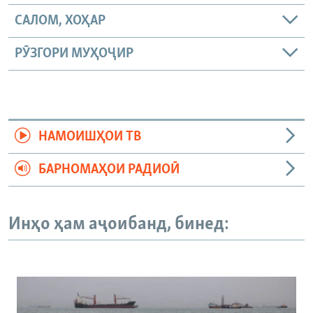
САЛОМ, ХОҲАР
РӮЗГОРИ МУҲОҶИР
НАМОИШҲОИ ТВ
БАРНОМАҲОИ РАДИОӢ
Инҳо ҳам аҷоибанд, бинед: