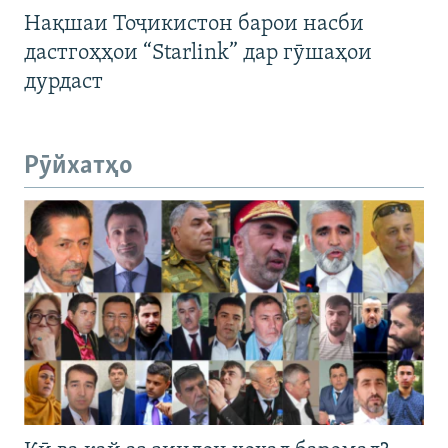
Нақшаи Тоҷикистон барои насби
дастгоҳҳои “Starlink” дар гӯшаҳои
дурдаст
Рӯйхатҳо