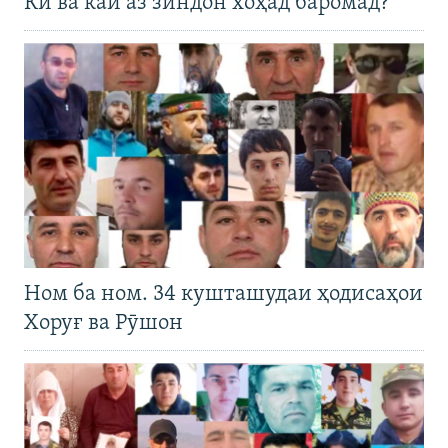
Кӣ ва кай аз зиндон хоҳад баромад?
Ном ба ном. 34 кушташудаи ҳодисаҳои
Хоруғ ва Рӯшон