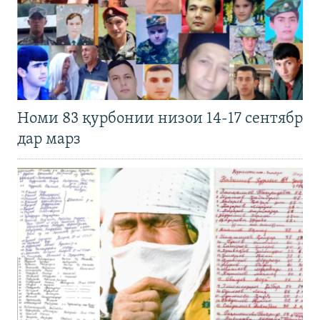
Номи 83 қурбонии низои 14-17 сентябр
дар марз