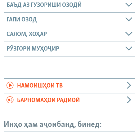
БАЪД АЗ ГУЗОРИШИ ОЗОДӢ
ГАПИ ОЗОД
САЛОМ, ХОҲАР
РӮЗГОРИ МУҲОҶИР
НАМОИШҲОИ ТВ
БАРНОМАҲОИ РАДИОӢ
Инҳо ҳам аҷоибанд, бинед: