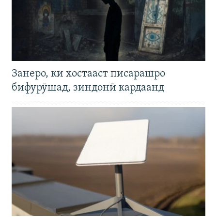
Занеро, ки хостааст писарашро
бифурӯшад, зиндонӣ кардаанд