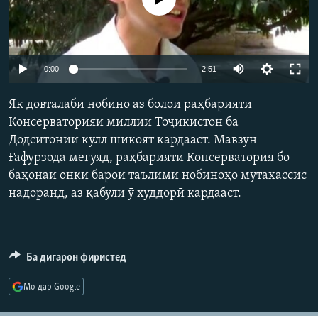
ГУЗОРИШҲОИ РАДИОӢ
Русский
ПАЙГИРӢ КУНЕД
0:00
2:51
Як довталаби нобино аз болои раҳбарияти
Консерваторияи миллии Тоҷикистон ба
Додситонии кулл шикоят кардааст. Мавзун
Ғафурзода мегӯяд, раҳбарияти Консерватория бо
Ҳамаи сомонаҳои RFE/RL
баҳонаи онки барои таълими нобиноҳо мутахассис
надоранд, аз қабули ӯ худдорӣ кардааст.
Ба дигарон фиристед
Мо дар Google