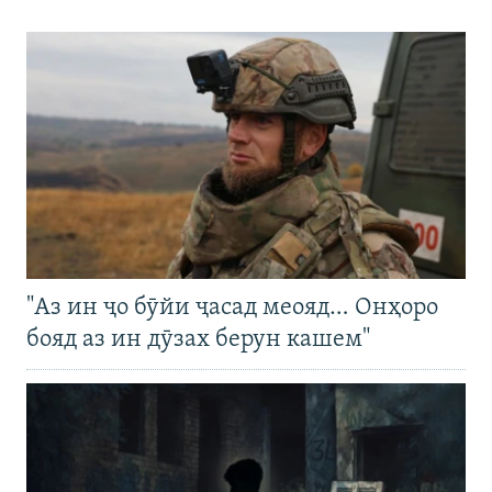
"Аз ин ҷо бӯйи ҷасад меояд… Онҳоро
бояд аз ин дӯзах берун кашем"