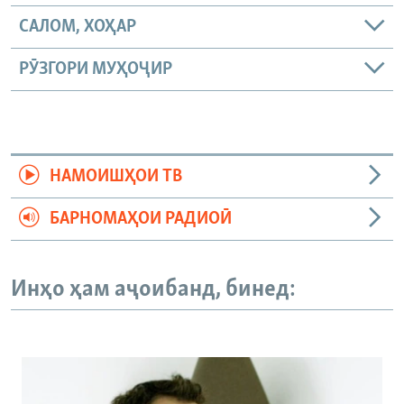
САЛОМ, ХОҲАР
РӮЗГОРИ МУҲОҶИР
НАМОИШҲОИ ТВ
БАРНОМАҲОИ РАДИОӢ
Инҳо ҳам аҷоибанд, бинед: