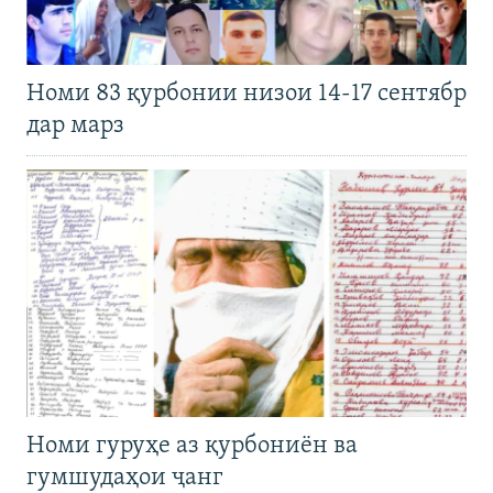
Номи 83 қурбонии низои 14-17 сентябр
дар марз
Номи гуруҳе аз қурбониён ва
гумшудаҳои ҷанг