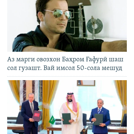
Аз марги овозхон Баҳром Ғафурӣ шаш
сол гузашт. Вай имсол 50-сола мешуд