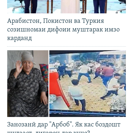
Арабистон, Покистон ва Туркия
созишномаи дифоии муштарак имзо
карданд
Занозанӣ дар "Арбоб". Як кас боздошт