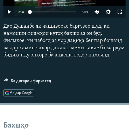
ГУЗОРИШҲОИ РАДИОӢ
Русский
0:00
3:54
ПАЙГИРӢ КУНЕД
Дар Душанбе як ҷашнворае баргузор шуд, ки
намоиши филмҳои кутоҳ бахше аз он буд.
Филмҳое, ки набояд аз чор дақиқа бештар бошанд
ва дар ҳамин чаҳор дақиқа паёми қавие ба мардум
бидиҳанду онҳоро ба андеша водор намоянд.
Ҳамаи сомонаҳои RFE/RL
Ба дигарон фиристед
Мо дар Google
Бахшҳо