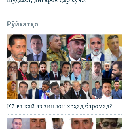
шудааст, дигарон дар куҷо?
Рӯйхатҳо
Кӣ ва кай аз зиндон хоҳад баромад?