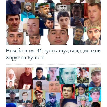
Ном ба ном. 34 кушташудаи ҳодисаҳои
Хоруғ ва Рӯшон