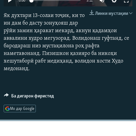
0:00
3:11
ГУЗОРИШҲОИ РАДИОӢ
240p
Русский
Линки мустақим
Як духтари 13-солаи тоҷик, ки то
360p
ин дам бо дасту зонуҳояш дар
ПАЙГИРӢ КУНЕД
рӯйи замин ҳаракат мекард, акнун қадамҳои
480p
Auto
240p
360p
480p
аввалини худро мегузорад. Волидонаш гуфтанд, се
720p
бародараш низ мустақилона роҳ рафта
720p
810p
810p
наметавонанд. Пизишкон қазияро ба никоҳи
хешутаборӣ рабт медиҳанд, волидон хости Худо
Ҳамаи сомонаҳои RFE/RL
медонанд.
Ба дигарон фиристед
Мо дар Google