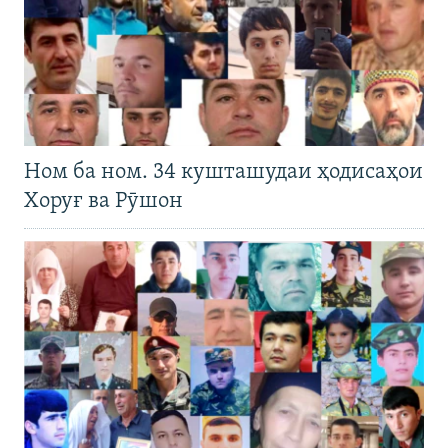
Ном ба ном. 34 кушташудаи ҳодисаҳои
Хоруғ ва Рӯшон