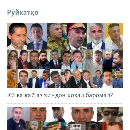
Рӯйхатҳо
Кӣ ва кай аз зиндон хоҳад баромад?