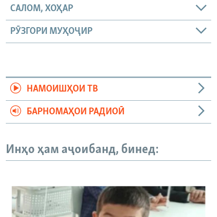
САЛОМ, ХОҲАР
РӮЗГОРИ МУҲОҶИР
НАМОИШҲОИ ТВ
БАРНОМАҲОИ РАДИОӢ
Инҳо ҳам аҷоибанд, бинед: