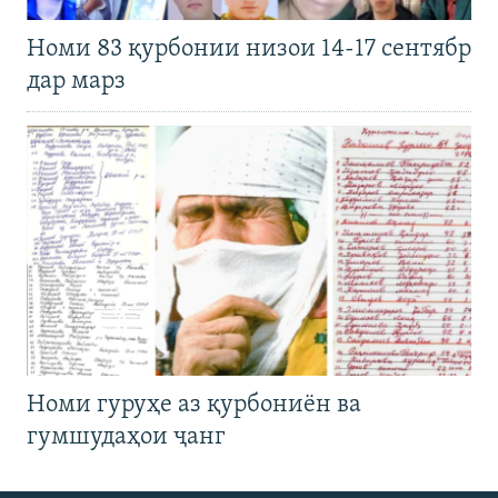
Номи 83 қурбонии низои 14-17 сентябр
дар марз
Номи гуруҳе аз қурбониён ва
гумшудаҳои ҷанг