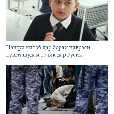
Нашри китоб дар бораи навраси
кушташудаи тоҷик дар Русия