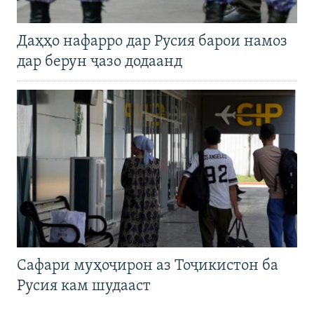
Даҳҳо нафарро дар Русия барои намоз
дар берун ҷазо додаанд
Сафари муҳоҷирон аз Тоҷикистон ба
Русия кам шудааст