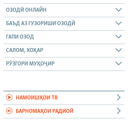
ОЗОДӢ ОНЛАЙН
БАЪД АЗ ГУЗОРИШИ ОЗОДӢ
ГАПИ ОЗОД
САЛОМ, ХОҲАР
РӮЗГОРИ МУҲОҶИР
НАМОИШҲОИ ТВ
БАРНОМАҲОИ РАДИОӢ