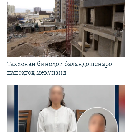
Таҳхонаи биноҳои баландошёнаро
паноҳгоҳ мекунанд