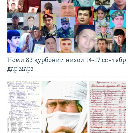
Номи 83 қурбонии низои 14-17 сентябр
дар марз