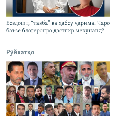
Боздошт, “тавба” ва ҳабсу ҷарима. Чаро
баъзе блогеронро дастгир мекунанд?
Рӯйхатҳо