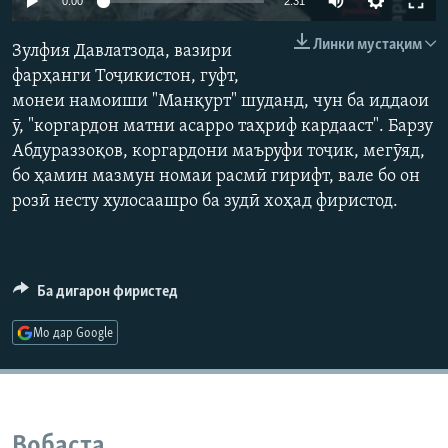
0:00
2:31
ГУЗОРИШҲОИ РАДИОӢ
240p
Русский
Линки мустақим
Зулфия Давлатзода, вазири
360p
фарҳанги Тоҷикистон, гуфт,
ПАЙГИРӢ КУНЕД
монеи намоиши "Манқурт" шуданд, чун ба иддаои
480p
Auto
240p
360p
480p
ӯ, "коргардон матни асарро таҳриф кардааст". Барзу
720p
Абдураззоқов, коргардони маъруфи тоҷик, мегӯяд,
720p
1080p
1080p
бо ҳамин мазмун номаи расмӣ гирифт, вале бо он
розӣ несту хулосаашро ба зудӣ хоҳад фиристод.
Ҳамаи сомонаҳои RFE/RL
Ба дигарон фиристед
Мо дар Google
Вобаста