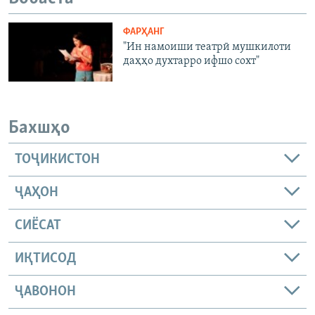
ФАРҲАНГ
"Ин намоиши театрӣ мушкилоти
даҳҳо духтарро ифшо сохт"
Бахшҳо
ТОҶИКИСТОН
ҶАҲОН
СИЁСАТ
ИҚТИСОД
ҶАВОНОН