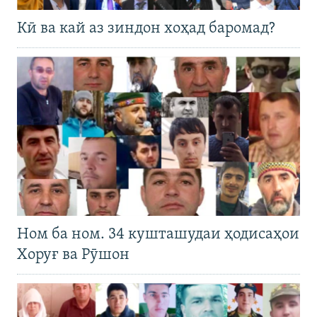
Кӣ ва кай аз зиндон хоҳад баромад?
Ном ба ном. 34 кушташудаи ҳодисаҳои
Хоруғ ва Рӯшон