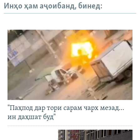
Инҳо ҳам аҷоибанд, бинед:
"Паҳпод дар тори сарам чарх мезад…
ин даҳшат буд"