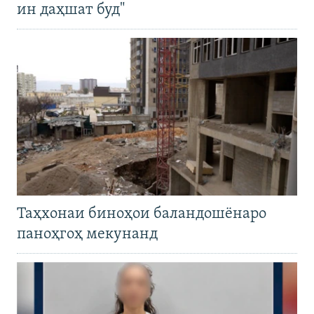
ин даҳшат буд"
Таҳхонаи биноҳои баландошёнаро
паноҳгоҳ мекунанд