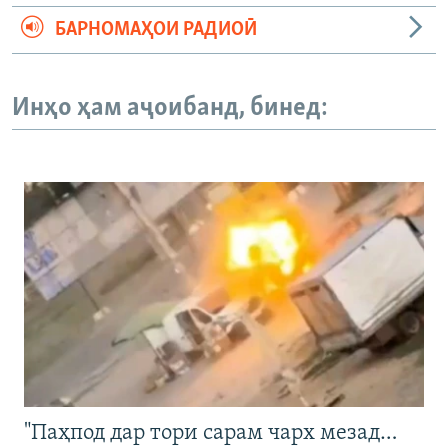
БАРНОМАҲОИ РАДИОӢ
Инҳо ҳам аҷоибанд, бинед:
"Паҳпод дар тори сарам чарх мезад…