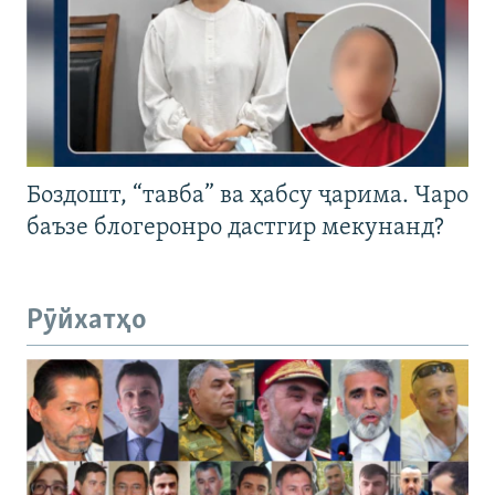
Боздошт, “тавба” ва ҳабсу ҷарима. Чаро
баъзе блогеронро дастгир мекунанд?
Рӯйхатҳо