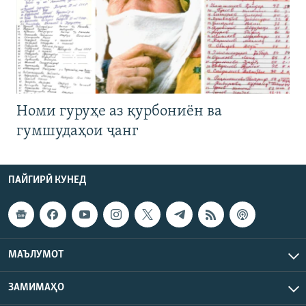
Номи гуруҳе аз қурбониён ва
гумшудаҳои ҷанг
ПАЙГИРӢ КУНЕД
МАЪЛУМОТ
ЗАМИМАҲО