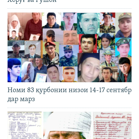
Хоруғ ва Рӯшон
Номи 83 қурбонии низои 14-17 сентябр
дар марз