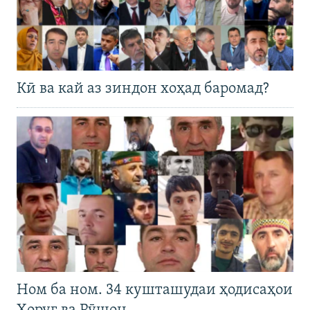
Кӣ ва кай аз зиндон хоҳад баромад?
Ном ба ном. 34 кушташудаи ҳодисаҳои