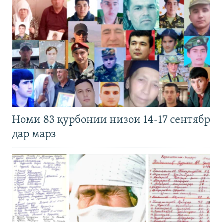
Номи 83 қурбонии низои 14-17 сентябр
дар марз