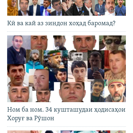
Кӣ ва кай аз зиндон хоҳад баромад?
Ном ба ном. 34 кушташудаи ҳодисаҳои
Хоруғ ва Рӯшон