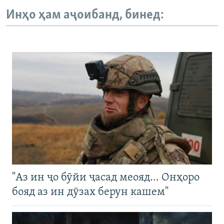
Инҳо ҳам аҷоибанд, бинед:
"Аз ин ҷо бӯйи ҷасад меояд… Онҳоро
бояд аз ин дӯзах берун кашем"