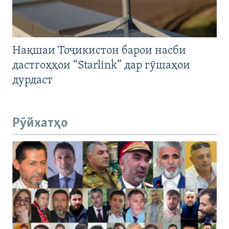
Нақшаи Тоҷикистон барои насби
дастгоҳҳои “Starlink” дар гӯшаҳои
дурдаст
Рӯйхатҳо