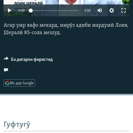
ГУЗОРИШҲОИ РАДИОӢ
Auto
Русский
0:00
2:50
240p
Агар умр вафо мекард, имрӯз адиби мардумӣ Лоиқ
ПАЙГИРӢ КУНЕД
360p
Шералӣ 85-сола мешуд.
480p
Auto
240p
360p
480p
720p
720p
1080p
Ба дигарон фиристед
1080p
Ҳамаи сомонаҳои RFE/RL
Мо дар Google
Гуфтугӯ