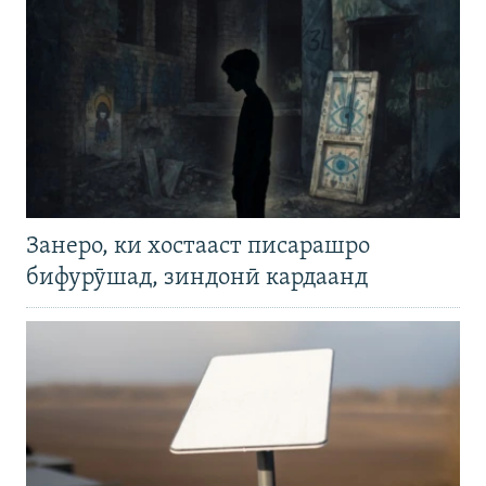
Занеро, ки хостааст писарашро
бифурӯшад, зиндонӣ кардаанд