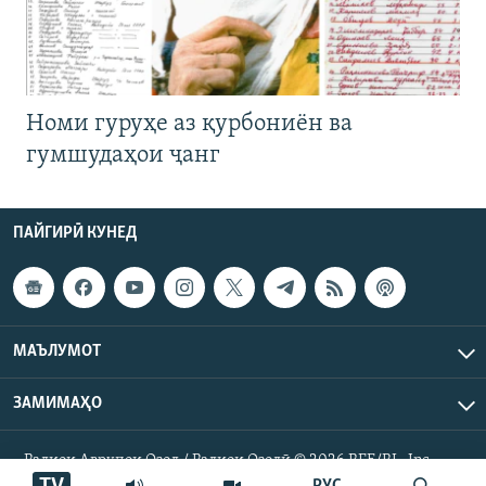
Номи гуруҳе аз қурбониён ва
гумшудаҳои ҷанг
ПАЙГИРӢ КУНЕД
МАЪЛУМОТ
ЗАМИМАҲО
Радиои Аврупои Озод / Радиои Озодӣ © 2026 RFE/RL. Inc.
Ҳамаи ҳуқуқ маҳфуз аст.