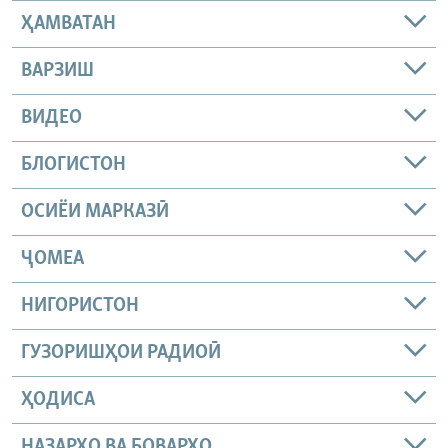
ҲАМВАТАН
ВАРЗИШ
ВИДЕО
БЛОГИСТОН
ОСИЁИ МАРКАЗӢ
ҶОМEА
НИГОРИСТОН
ГУЗОРИШҲОИ РАДИОӢ
ҲОДИСА
НАЗАРҲО ВА БОВАРҲО