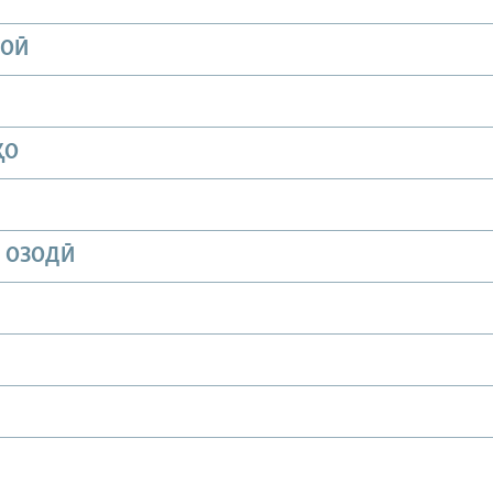
ИОӢ
ҲО
И ОЗОДӢ