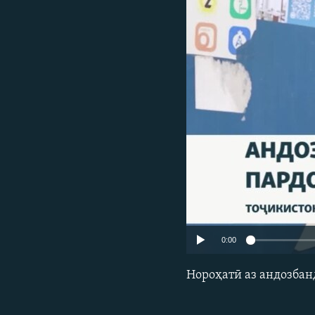
ГУЗОРИШҲОИ РАДИОӢ
0:00
Нороҳатӣ аз андозбан