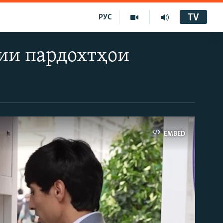
TV
РУС
ии пардохтҳои
EMBED