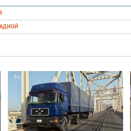
В
РАДИОӢ