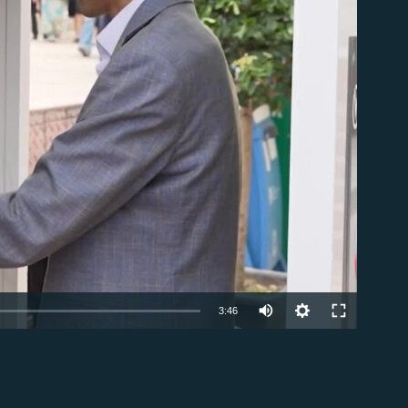
Auto
3:46
240p
.
EMBED
360p
480p