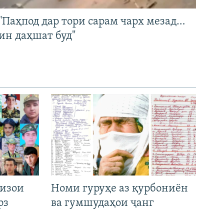
"Паҳпод дар тори сарам чарх мезад…
ин даҳшат буд"
низои
Номи гуруҳе аз қурбониён
рз
ва гумшудаҳои ҷанг