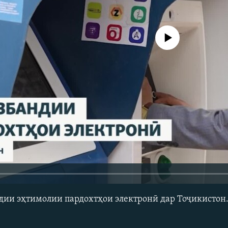
Феълан кор намекунад
дии эҳтимолии пардохтҳои электронӣ дар Тоҷикистон