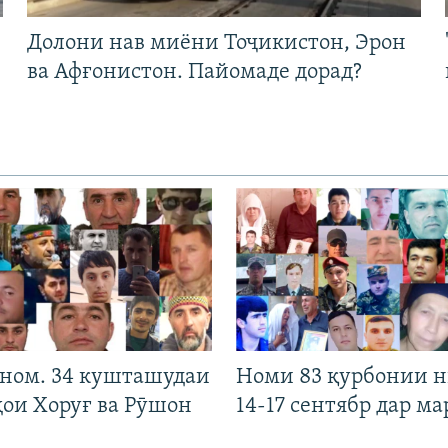
Долони нав миёни Тоҷикистон, Эрон
ва Афғонистон. Пайомаде дорад?
 ном. 34 кушташудаи
Номи 83 қурбонии 
ҳои Хоруғ ва Рӯшон
14-17 сентябр дар ма