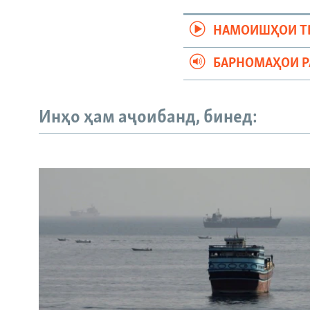
НАМОИШҲОИ Т
БАРНОМАҲОИ 
Инҳо ҳам аҷоибанд, бинед: