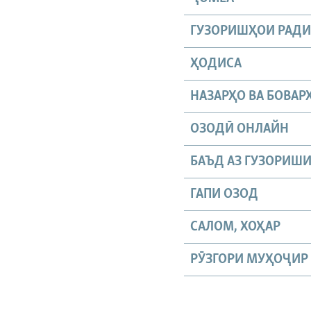
ГУЗОРИШҲОИ РАД
ҲОДИСА
НАЗАРҲО ВА БОВАР
ОЗОДӢ ОНЛАЙН
БАЪД АЗ ГУЗОРИШ
ГАПИ ОЗОД
САЛОМ, ХОҲАР
РӮЗГОРИ МУҲОҶИР