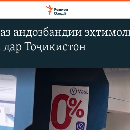
аз андозбандии эҳтимол
 дар Тоҷикистон