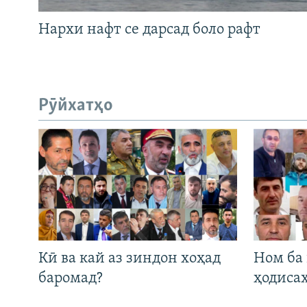
Нархи нафт се дарсад боло рафт
Рӯйхатҳо
Кӣ ва кай аз зиндон хоҳад
Ном ба
баромад?
ҳодиса