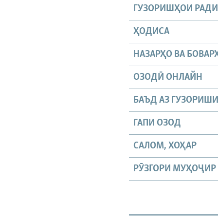
ГУЗОРИШҲОИ РАД
ҲОДИСА
НАЗАРҲО ВА БОВАР
ОЗОДӢ ОНЛАЙН
БАЪД АЗ ГУЗОРИШ
ГАПИ ОЗОД
САЛОМ, ХОҲАР
РӮЗГОРИ МУҲОҶИР