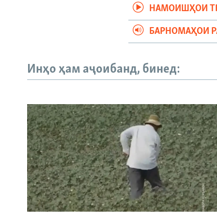
НАМОИШҲОИ Т
БАРНОМАҲОИ 
Инҳо ҳам аҷоибанд, бинед: