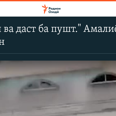
 ва даст ба пушт." Амали
н