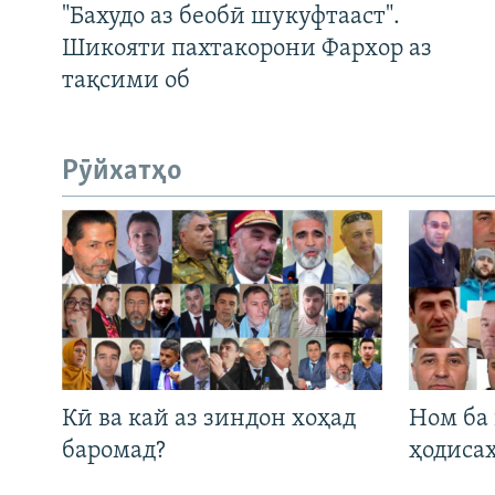
"Бахудо аз беобӣ шукуфтааст".
Шикояти пахтакорони Фархор аз
тақсими об
Рӯйхатҳо
Кӣ ва кай аз зиндон хоҳад
Ном ба
баромад?
ҳодиса