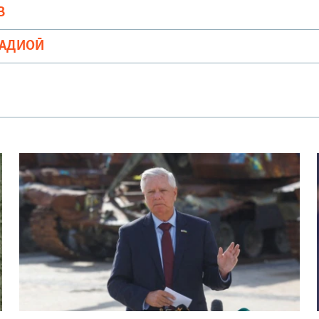
В
РАДИОӢ