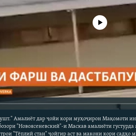
Феълан кор намекунад
 пушт." Амалиёт дар ҷойи кори муҳоҷирон Мақомоти и
бозори "Новоясеневский"-и Маскав амалиёти густурда
трои "Тёплий стан" ҷойгир аст ва макони кори садҳо 