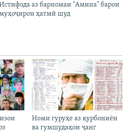
Истифода аз барномаи "Амина" барои
муҳоҷирон ҳатмӣ шуд
низои
Номи гуруҳе аз қурбониён
рз
ва гумшудаҳои ҷанг