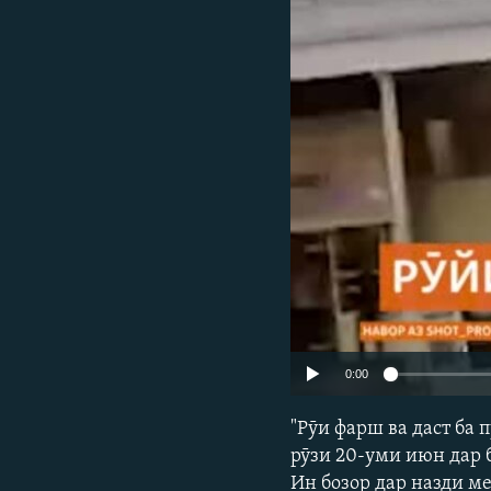
ГУЗОРИШҲОИ РАДИОӢ
0:00
"Рӯи фарш ва даст ба
рӯзи 20-уми июн дар 
Ин бозор дар назди ме