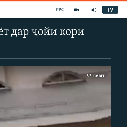
TV
РУС
ёт дар ҷойи кори
EMBED