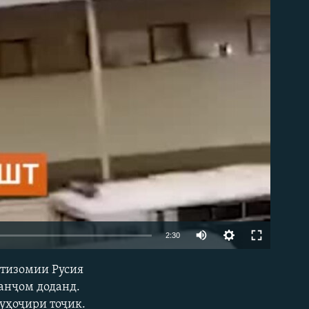
Auto
2:30
240p
нтизомии Русия
EMBED
360p
 анҷом доданд.
муҳоҷири тоҷик.
480p