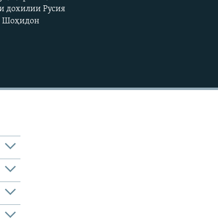
ои дохилии Русия
720p
. Шоҳидон
1080p
480p