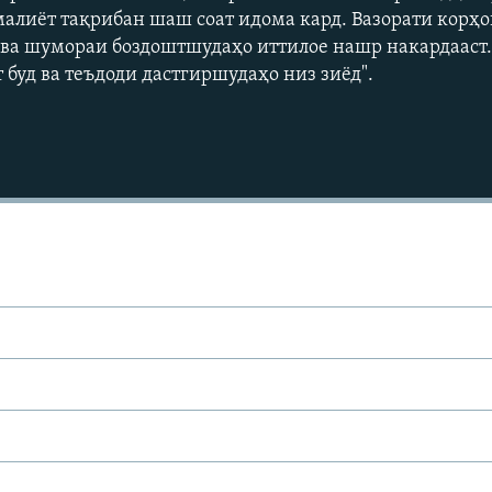
малиёт тақрибан шаш соат идома кард. Вазорати корҳ
 ва шумораи боздоштшудаҳо иттилое нашр накардааст
 буд ва теъдоди дастгиршудаҳо низ зиёд".
Auto
240p
360p
720p
1080p