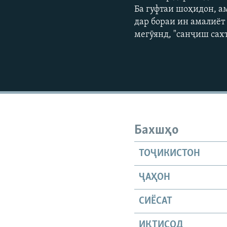
Ба гуфтаи шоҳидон, а
дар бораи ин амалиёт
мегӯянд, "санҷиш сахт
Бахшҳо
ТОҶИКИСТОН
ҶАҲОН
СИЁСАТ
ИҚТИСОД