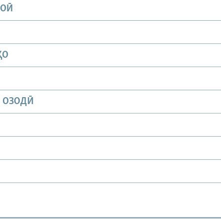
ИОӢ
ҲО
И ОЗОДӢ