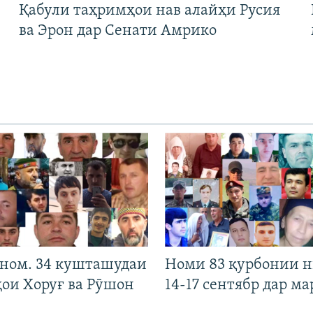
Қабули таҳримҳои нав алайҳи Русия
ва Эрон дар Сенати Амрико
 ном. 34 кушташудаи
Номи 83 қурбонии 
ҳои Хоруғ ва Рӯшон
14-17 сентябр дар ма