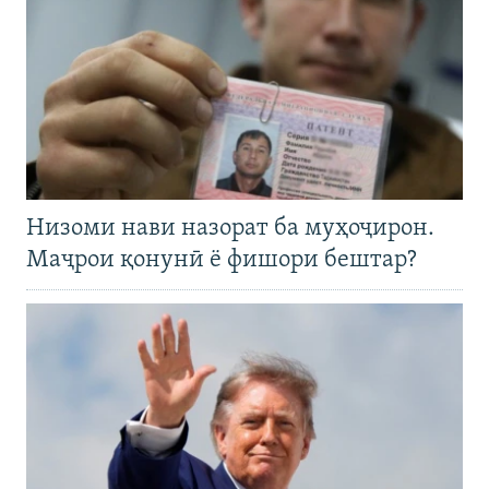
Низоми нави назорат ба муҳоҷирон.
Маҷрои қонунӣ ё фишори бештар?