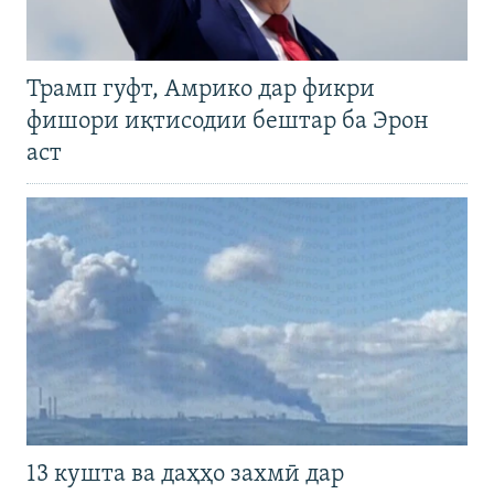
Трамп гуфт, Амрико дар фикри
фишори иқтисодии бештар ба Эрон
аст
13 кушта ва даҳҳо захмӣ дар