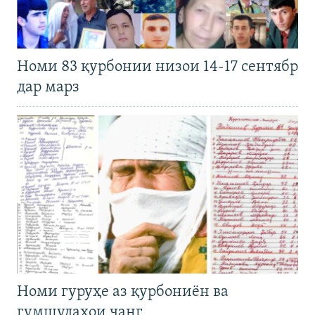
Номи 83 қурбонии низои 14-17 сентябр
дар марз
Номи гуруҳе аз қурбониён ва
гумшудаҳои ҷанг