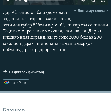
0:00
2:01
ГУЗОРИШҲОИ РАДИОӢ
240p
Русский
Линки мустақим
Дар Афғонистон ба иқдоме даст
360p
задаанд, ки агар он амалӣ шавад,
ПАЙГИРӢ КУНЕД
эҳтимол ғубор ё "боди афғонӣ", ки ҳар сол сокинони
480p
Auto
240p
360p
480p
Тоҷикистонро азият мекунад, кам шавад. Дар ин
720p
кишвар ният доранд, ки то соли 2030 беш аз 200
720p
1080p
1080p
миллион дарахт шинонанд ва ҷангалзорҳои
нобудшударо барқарор кунанд.
Ҳамаи сомонаҳои RFE/RL
Ба дигарон фиристед
Мо дар Google
Бахшҳо