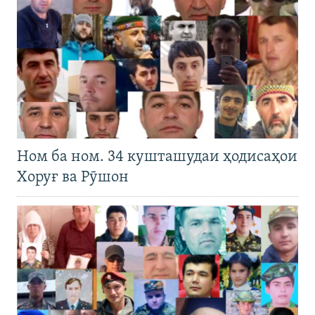
Ном ба ном. 34 кушташудаи ҳодисаҳои
Хоруғ ва Рӯшон