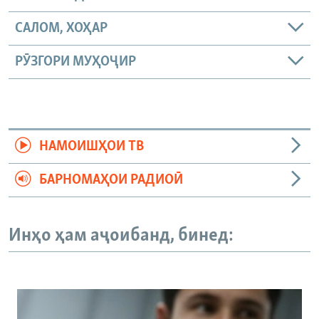
САЛОМ, ХОҲАР
РӮЗГОРИ МУҲОҶИР
НАМОИШҲОИ ТВ
БАРНОМАҲОИ РАДИОӢ
Инҳо ҳам аҷоибанд, бинед: